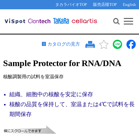
その他 ライセンスに関するご相談
機能解析・サイレンシング
資料請求
お問い合わせ
WEB会員登録
タカラバイオTOP
販売店様TOP
English
遺伝子組換え生物該当製品
Q&A
RNA合成・cDNA合成・クローニング
研究支援ツール
資料請求
制限酵素・電気泳動
Cut-Site Navigator 
制限酵素切断サイトの検索
サンプル請求
抗体・ELISA
カタログの見方
In-Fusion Cloning プライマー設計
核酸抽出・精製・標識
Sample Protector for RNA/DNA
抗体検索サイト
PCR・等温増幅
リアルタイムPCR
（インターカレーター法）
核酸調製用の試料を室温保存
リアルタイムPCR（qPCR）
プライマー検索・注文
装置・ソフトウェア
組織、細胞中の核酸を安定に保存
リアルタイムPCR
（プローブ法）
プライマー・プローブ検索・注文
サンプル請求
核酸の品質を保持して、室温または4℃で試料を長
期間保存
機器ソフトウェア・ベクター配列ダウンロード
テクニカルサポートライン
ラーニングセンター