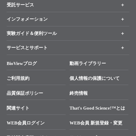
受託サービス
製品一覧
（分野、カテゴリーから探す）
インフォメーション
オンライン注文
手法から製品を探す
新製品情報
実験ガイド＆便利ツール
キャンペーン
各種ご案内
サービスとサポート
リアルタイムPCR実験のススメ
タカラバイオ各種会員募集のお知らせ
遺伝子による検査のススメ
総合お問い合わせ
BioViewブログ
動画ライブラリー
終売製品のお知らせ
幹細胞・再生医療研究ガイド
├ テクニカルサポート 技術相談室
価格改定のご案内
ご利用規約
個人情報の保護について
クローニング実験ガイド
├ リアルタイムPCRサポートライン
学会展示・セミナーのご案内
SMARTer NGSポータルサイト
品質保証ポリシー
終売情報
├ 実験コンシェルジュ
技術セミナーのご案内
In-Fusion Cloning
├ 受託サービスお問い合わせ
プライマー設計
関連サイト
That's Good Science!™とは
タカラバイオ発表文献
└ カスタム製造お問い合わせ
Cut-Site Navigator
WEB会員ログイン
WEB会員 新規登録・変更
制限酵素切断サイトの検索
資料請求 試薬関連
ユーザーズボイス集