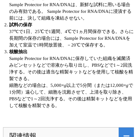
Sample Protector for RNA/DNAは、新鮮な試料に用いる場合
のみ有効である。 Sample Protector for RNA/DNAに浸漬する
前には、決して組織を凍結させない。
試料の保存
37℃で1日、25℃で1週間、4℃で1ヵ月間保存できる。さらに
長期間の保存の場合には、Sample Protector for RNA/DNAを
加えて室温で1時間放置後、－20℃で保存する。
核酸抽出
Sample Protector for RNA/DNAに保存していた組織を滅菌済
みピンセットなどで溶液から取り出し、PBSなどで1～2回洗
浄する。その後は適当な精製キットなどを使用して核酸を精
製できる。
細胞などの場合は、5,000×
g
以上で5分間（または12,000×
g
で
1分間）遠心して、細胞を沈殿させて、上清を取り除き、
PBSなどで1～2回洗浄する。その後は精製キットなどを使用
して核酸を精製できる。
関連情報