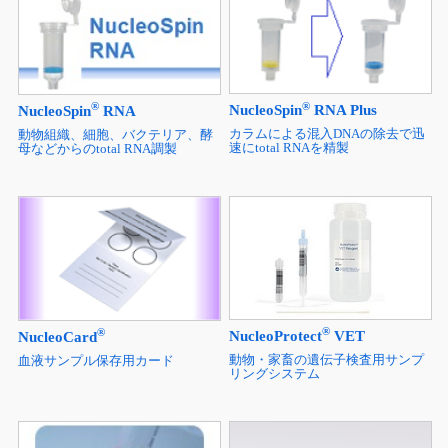
®
®
NucleoSpin
RNA Plus
NucleoSpin
RNA
カラムによる混入DNAの除去で迅
動物組織、細胞、バクテリア、酵
速にtotal RNAを精製
母などからのtotal RNA調製
®
®
NucleoProtect
VET
NucleoCard
動物・家畜の遺伝子検査用サンプ
血液サンプル保存用カード
リングシステム