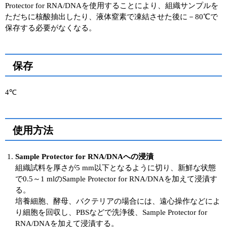
Protector for RNA/DNAを使用することにより、組織サンプルを
ただちに核酸抽出したり、液体窒素で凍結させた後に－80℃で
ユーザーズボイス集
保存する必要がなくなる。
動画ライブラリー
Q&A
保存
4℃
使用方法
Sample Protector for RNA/DNAへの浸漬
組織試料を厚さが5 mm以下となるように切り、新鮮な状態
で0.5～1 mlのSample Protector for RNA/DNAを加えて浸漬す
る。
培養細胞、酵母、バクテリアの場合には、遠心操作などによ
り細胞を回収し、PBSなどで洗浄後、Sample Protector for
RNA/DNAを加えて浸漬する。