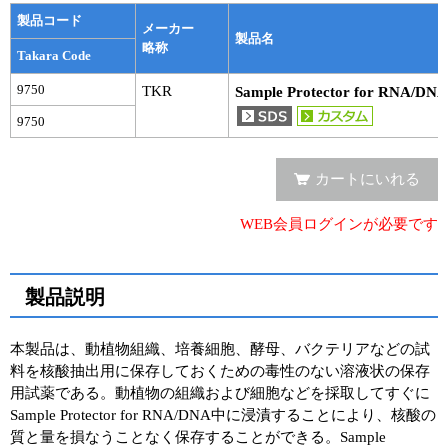
実験ガイド
製品コード
メーカー
製品名
リアルタイムPCR実験ガイド
略称
Takara Code
遺伝子検査ガイド（食品・水質・家畜他）
9750
TKR
Sample Protector for RNA/DNA
9750
NGSポータルサイト
幹細胞・再生医療研究ガイド
カートにいれる
クローニング実験ガイド
WEB会員ログインが必要です
細胞選択ガイド
製品説明
エピジェネティクス実験ガイド
本製品は、動植物組織、培養細胞、酵母、バクテリアなどの試
RNAi実験ガイド
料を核酸抽出用に保存しておくための毒性のない溶液状の保存
用試薬である。動植物の組織および細胞などを採取してすぐに
アプリケーションノート
Sample Protector for RNA/DNA中に浸漬することにより、核酸の
質と量を損なうことなく保存することができる。Sample
プロトコール集