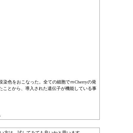
yを用いて免疫染色をおこなった。全ての細胞でｍCherryの発
められたことから、導入された遺伝子が機能している事
。
たい方は、試してみても良いかと思います。