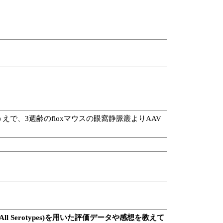
えで、3週齢のfloxマウスの眼窩静脈叢よりAAV
Kit Midi (All Serotypes)を用いた評価データや感想を教えて