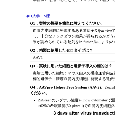
◆H大学 S様
Q1．実験の概要を簡単に教えてください。
血管内皮細胞に発現するある遺伝子Xを
in vivo
し、十分なノックダウン効果が得られるかどうか
果が認められている配列をIn fusion法によりpAA
Q2．精製に使用したセロタイプは？
AAV1
Q3．実験に用いた細胞と遺伝子導入の標的は？
実験に用いた細胞：マウス由来の腫瘍血管内皮
標的遺伝子：腫瘍血管内皮細胞に発現する遺伝
Q4．AAVpro Helper Free System (AAV2)、
Trans
ください。
ZsGreenのシグナル強度をFlow cytom
×625の希釈濃度(50 μl/well)で血管内皮細胞(2.