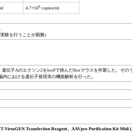
8
ml
4.7×10
copies/ml
。
）で実験を行うことが困難）
子Aのエクソン2をloxPで挟んだfloxマウスを作製した。そのう
、脳内における遺伝子発現等の機能解析を行った。
IT-VirusGEN Transfection Reagent、AAVpro Purification 