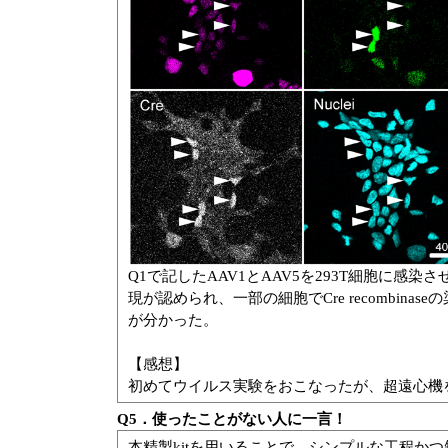
Q1で記したAAV1とAAV5を293T細胞に感染させ、2日
現が認められ、一部の細胞でCre recombi
が分かった。
【感想】
初めてウイルス実験をおこなったが、超遠心機
Q5．使ったことがない人に一言！
本精製kitを用いることで、シンプルな工程か