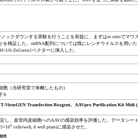
でノックダウンする実験を行うことを前提に、まずは
in vitro
でマウス
を検証した。shRNA配列については既にレンチウイルスを用いた
V-U6-ZsGreen1ベクターに挿入した。
細胞（当研究室で単離したもの）
子X
IT-VirusGEN Transfection Reagent、AAVpro Purification 
eterで測定し、血管内皮細胞へのAAVの感染効率を評価した。データシート通り
4
5×10
cells/well, 6 well plate)に感染させた。