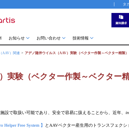
タ
M
お知らせ
お問い合わせ
技術情報
（AAV）関連
アデノ随伴ウイルス（AAV）実験（ベクター作製～ベクター精製
V）実験（ベクター作製～ベクター
ルの施設で取扱い可能であり、安全で容易に扱えることから、近年、
in
 Helper Free System 】
とAAVベクター産生用のトランスフェクシ