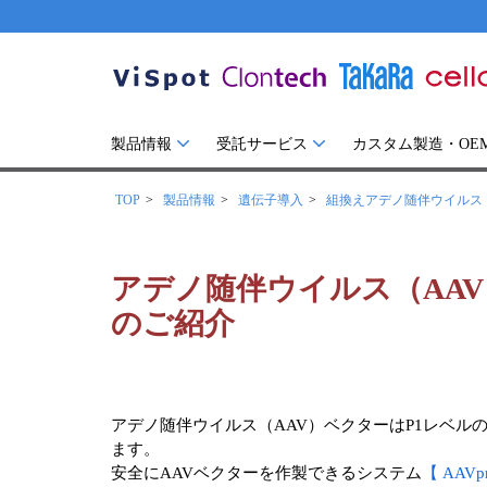
製品情報
受託サービス
カスタム製造・OE
TOP
製品情報
遺伝子導入
組換えアデノ随伴ウイルス
アデノ随伴ウイルス（AA
のご紹介
アデノ随伴ウイルス（AAV）ベクターはP1レベ
ます。
安全にAAVベクターを作製できるシステム
【 AAVpro