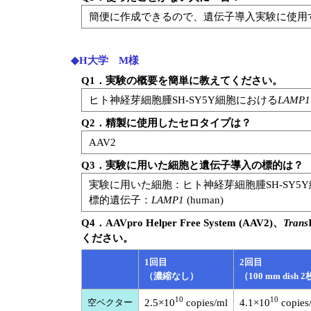
簡便に作成できるので、遺伝子導入実験に使用
◆H大学 M様
Q1．実験の概要を簡単に教えてください。
ヒト神経芽細胞腫SH-SY5Y細胞における
LAMP1
Q2．精製に使用したセロタイプは？
AAV2
Q3．実験に用いた細胞と遺伝子導入の標的は？
実験に用いた細胞：ヒト神経芽細胞腫SH-SY5
標的遺伝子：
LAMP1
(human)
Q4．AAVpro Helper Free System (AAV2)、
Trans
ください。
1回目
2回目
（濃縮なし）
（100 mm dis
10
10
空ベクター
2.5×10
copies/ml
4.1×10
copies