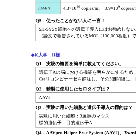
10
9
LAMP1
4.3×10
copies/ml
3.9×10
copies/
Q5．使ったことがない人に一言！
SH-SY5Y細胞への遺伝子導入にはお勧めしない
（論文で報告されているMOI（100,000程度
◆K大学 H様
Q1．実験の概要を簡単に教えてください。
遺伝子Aの脳における機能を明らかにするため、遺伝
Creリコンビナーゼを静注し、その3週間後に
Q2．精製に使用したセロタイプは？
AAV2
Q3．実験に用いた細胞と遺伝子導入の標的は？
実験に用いた細胞：3週齢のマウス
標的遺伝子：目的遺伝子A
Q4．AAVpro Helper Free System (AAV2)、
Trans