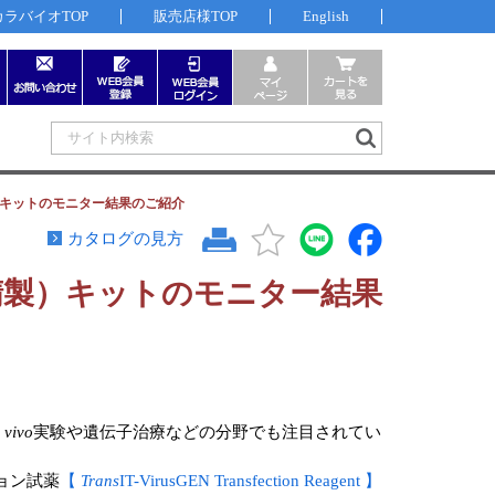
カラバイオTOP
販売店様TOP
English
）キットのモニター結果のご紹介
カタログの見方
精製）キットのモニター結果
 vivo
実験や遺伝子治療などの分野でも注目されてい
ョン試薬
【
Trans
IT-VirusGEN Transfection Reagent 】