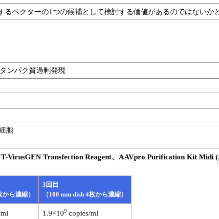
するベクターの1つの候補として検討する価値があるのではないか
タンパク質過剰発現
Y細胞
IT-VirusGEN Transfection Reagent、AAVpro Purification 
3回目
h 2枚から濃縮）
（100 mm dish 4枚から濃縮）
9
/ml
1.9×10
copies/ml