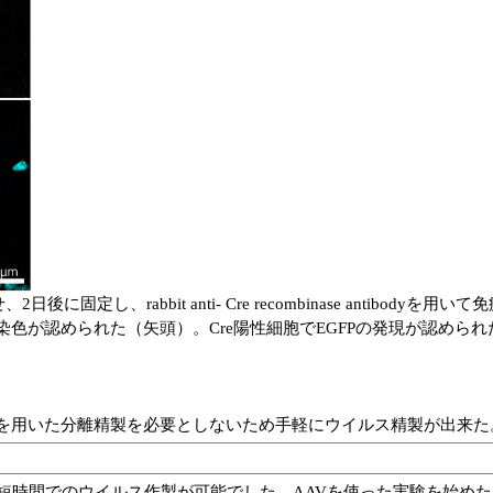
後に固定し、rabbit anti- Cre recombinase antibod
naseの染色が認められた（矢頭）。Cre陽性細胞でEGFPの発現が認
を用いた分離精製を必要としないため手軽にウイルス精製が出来た
つ短時間でのウイルス作製が可能でした。AAVを使った実験を始め