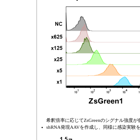
希釈倍率に応じてZsGreenのシグナル強度
shRNA発現AAVを作成し、同様に感染実