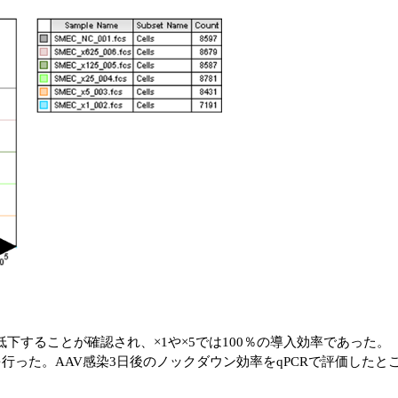
が低下することが確認され、×1や×5では100％の導入効率であった。
験を行った。AAV感染3日後のノックダウン効率をqPCRで評価した