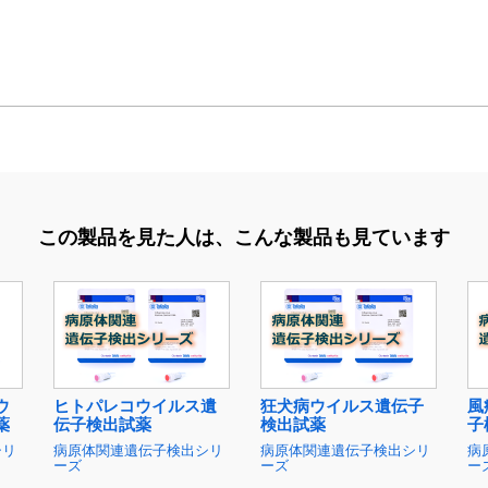
この製品を見た人は、
こんな製品も見ています
ウ
ヒトパレコウイルス遺
狂犬病ウイルス遺伝子
風
薬
伝子検出試薬
検出試薬
子
シリ
病原体関連遺伝子検出シリ
病原体関連遺伝子検出シリ
病
ーズ
ーズ
ー