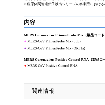
※病原体関連遺伝子検出シリーズの各製品における
内容
MERS Coronavirus Primer/Probe Mix（製品コー
●
MERS-CoV Primer/Probe Mix (upE)
●
MERS-CoV Primer/Probe Mix (ORF1a)
MERS Coronavirus Positive Control RNA（製
●
MERS-CoV Positive Control RNA
関連情報