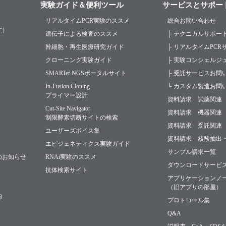
実験ガイド＆便利ツール
サービスとサポー
リアルタイムPCR実験のススメ
総合お問い合わせ
す）
遺伝子による検査のススメ
├ テクニカルサポー
幹細胞・再生医療研究ガイド
├ リアルタイムPC
クローニング実験ガイド
├ 実験コンシェルジ
SMARTer NGSポータルサイト
├ 受託サービスお問
In-Fusion Cloning
└ カスタム製造お問
プライマー設計
資料請求 試薬関連
Cut-Site Navigator
資料請求 機器関連
制限酵素切断サイトの検索
資料請求 受託関連
ユーザーズボイス集
資料請求 核酸抽出
エピジェネティクス実験ガイド
サンプル請求一覧
のお知らせ
RNAi実験のススメ
ダウンロードサービ
抗体検索サイト
アプリケーションノ
（旧アプリの部屋）
内
プロトコール集
Q&A