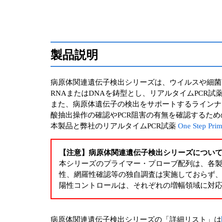
製品説明
病原体関連遺伝子検出シリーズは、ウイルスや細菌
RNAまたはDNAを鋳型とし、リアルタイムPCR
また、病原体遺伝子の検出をサポートするラインナ
酸抽出操作の確認やPCR阻害の有無を確認するた
本製品と弊社のリアルタイムPCR試薬
One Step Pr
【注意】病原体関連遺伝子検出シリーズについ
本シリーズのプライマー・プローブ配列は、各
性、網羅性確認等の独自調査は実施しておらず
陽性コントロールは、それぞれの増幅領域に対
病原体関連遺伝子検出シリーズの「詳細リスト」は