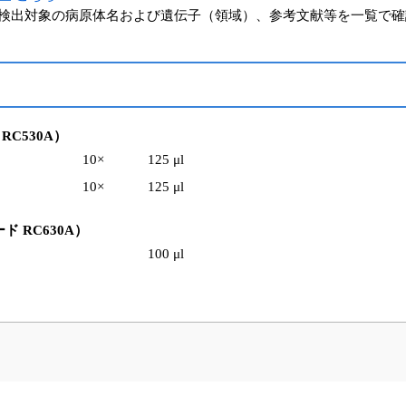
検出対象の病原体名および遺伝子（領域）、参考文献等を一覧で確
ド RC530A）
10×
125 μl
10×
125 μl
品コード RC630A）
100 μl