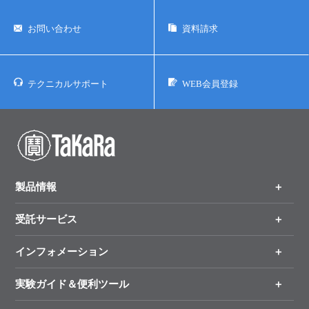
ユーザーズボイス集
お問い合わせ
資料請求
動画ライブラリー
テクニカルサポート
WEB会員登録
Q&A
製品情報
受託サービス
製品一覧
（分野、カテゴリーから探す）
インフォメーション
オンライン注文
手法から製品を探す
新製品情報
実験ガイド＆便利ツール
キャンペーン
各種ご案内