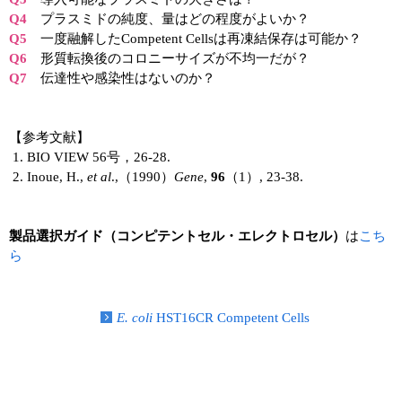
実験ガイド
Q4
プラスミドの純度、量はどの程度がよいか？
リアルタイムPCR実験ガイド
Q5
一度融解したCompetent Cellsは再凍結保存は可能か？
Q6
形質転換後のコロニーサイズが不均一だが？
遺伝子検査ガイド（食品・水質・家畜他）
Q7
伝達性や感染性はないのか？
NGSポータルサイト
【参考文献】
幹細胞・再生医療研究ガイド
BIO VIEW 56号，26-28.
Inoue, H.,
et al
.,（1990）
Gene
,
96
（1）, 23-38.
クローニング実験ガイド
細胞選択ガイド
製品選択ガイド（コンピテントセル・エレクトロセル）
は
こち
ら
エピジェネティクス実験ガイド
RNAi実験ガイド
E. coli
HST16CR Competent Cells
アプリケーションノート
プロトコール集