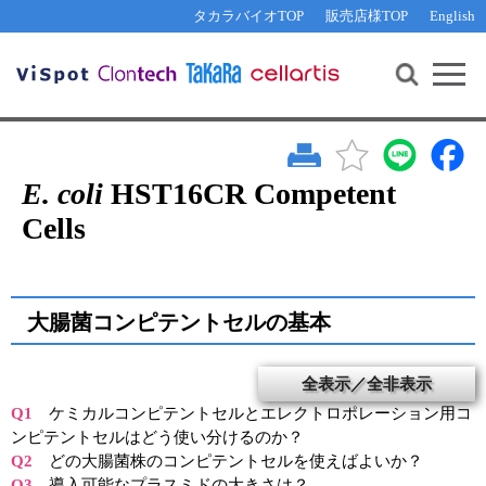
その他 ライセンスに関するご相談
機能解析・サイレンシング
資料請求
お問い合わせ
WEB会員登録
タカラバイオTOP
販売店様TOP
English
遺伝子組換え生物該当製品
Q&A
RNA合成・cDNA合成・クローニング
研究支援ツール
資料請求
制限酵素・電気泳動
Cut-Site Navigator 
制限酵素切断サイトの検索
サンプル請求
抗体・ELISA
In-Fusion Cloning プライマー設計
核酸抽出・精製・標識
E. coli
HST16CR Competent
抗体検索サイト
Cells
PCR・等温増幅
リアルタイムPCR
（インターカレーター法）
リアルタイムPCR（qPCR）
プライマー検索・注文
装置・ソフトウェア
大腸菌コンピテントセルの基本
リアルタイムPCR
（プローブ法）
プライマー・プローブ検索・注文
サンプル請求
全表示／全非表示
機器ソフトウェア・ベクター配列ダウンロード
テクニカルサポートライン
Q1
ケミカルコンピテントセルとエレクトロポレーション用コ
ンピテントセルはどう使い分けるのか？
ラーニングセンター
Q2
どの大腸菌株のコンピテントセルを使えばよいか？
Q3
導入可能なプラスミドの大きさは？