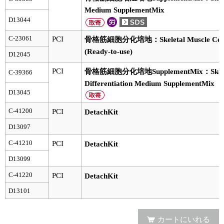
Medium SupplementMix
ユーザーズボイス集
D13044
C-23061
PCI
動画ライブラリー
骨格筋細胞分化培地：Skeletal Muscle Cell Di
(Ready-to-use)
D12045
Q&A
PCI
骨格筋細胞分化培地SupplementMix：Skeletal
C-39366
Differentiation Medium SupplementMix
D13045
C-41200
PCI
DetachKit
D13097
C-41210
PCI
DetachKit
D13099
C-41220
PCI
DetachKit
D13101
カートにいれる