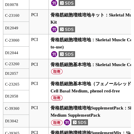
実験ガイド
D10078
リアルタイムPCR実験ガイド
PCI
骨格筋細胞増殖培地キット：Skeletal Muscle 
C-23160
Kit
遺伝子検査ガイド（食品・水質・家畜他）
D12049
NGSポータルサイト
PCI
骨格筋細胞増殖培地：Skeletal Muscle Cell G
C-23060
to-use)
幹細胞・再生医療研究ガイド
D12044
C-23260
PCI
骨格筋細胞基本培地：Skeletal Muscle Cell 
クローニング実験ガイド
D12057
細胞選択ガイド
PCI
骨格筋細胞基本培地（フェノールレッド不含）：S
C-23265
Cell Basal Medium, phenol red-free
エピジェネティクス実験ガイド
D12058
RNAi実験ガイド
PCI
骨格筋細胞増殖培地SupplementPack：Skeletal
C-39360
Medium SupplementPack
アプリケーションノート
D13042
プロトコール集
PCI
骨格筋細胞増殖培地SupplementMix：Skeletal
C-39365