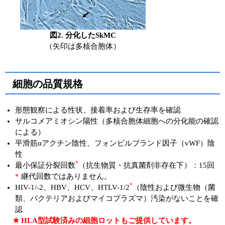
図2. 分化したSkMC
（矢印は多核合胞体）
細胞の品質規格
形態観察による性状、接着率および生存率を確認
サルコメアミオシン陽性（多核合胞体細胞への分化能の確認
による）
平滑筋αアクチン陰性、フォンビルブランド因子（vWF）陰
性
*
最小保証分裂回数
（抗生物質・抗真菌剤非存在下）：15回
*
継代回数ではありません。
*
HIV-1/-2、HBV、HCV、HTLV-1/2
（陰性および微生物（菌
類、バクテリアおよびマイコプラズマ）汚染がないことを確
認
★ HLA型試験済みの細胞ロットもご提供しています。