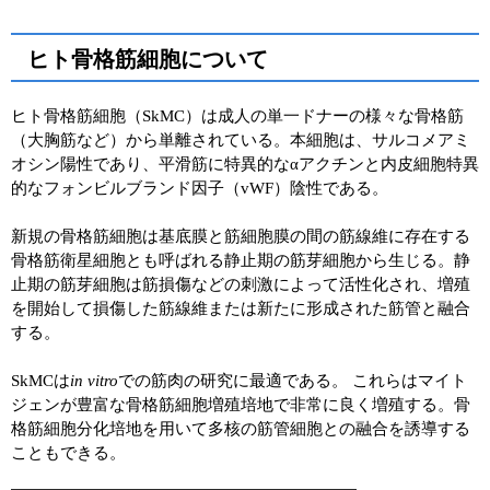
ヒト骨格筋細胞について
ヒト骨格筋細胞（SkMC）は成人の単一ドナーの様々な骨格筋
（大胸筋など）から単離されている。本細胞は、サルコメアミ
オシン陽性であり、平滑筋に特異的なαアクチンと内皮細胞特異
的なフォンビルブランド因子（vWF）陰性である。
新規の骨格筋細胞は基底膜と筋細胞膜の間の筋線維に存在する
骨格筋衛星細胞とも呼ばれる静止期の筋芽細胞から生じる。静
止期の筋芽細胞は筋損傷などの刺激によって活性化され、増殖
を開始して損傷した筋線維または新たに形成された筋管と融合
する。
SkMCは
in vitro
での筋肉の研究に最適である。 これらはマイト
ジェンが豊富な骨格筋細胞増殖培地で非常に良く増殖する。骨
格筋細胞分化培地を用いて多核の筋管細胞との融合を誘導する
こともできる。