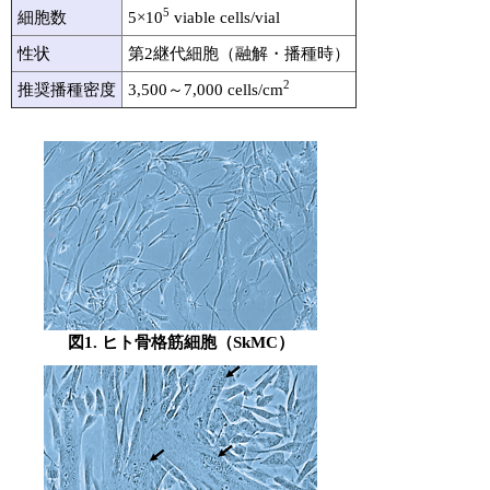
5
細胞数
5×10
viable cells/vial
性状
第2継代細胞（融解・播種時）
2
推奨播種密度
3,500～7,000 cells/cm
図1. ヒト骨格筋細胞（SkMC）