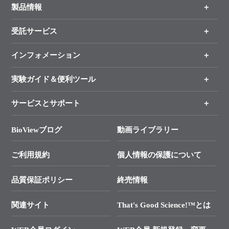
製品情報
受託サービス
製品一覧
（分野、カテゴリーから探す）
インフォメーション
オンライン注文
手法から製品を探す
新製品情報
実験ガイド＆便利ツール
キャンペーン
各種ご案内
サービスとサポート
リアルタイムPCR実験のススメ
タカラバイオ各種会員募集のお知らせ
遺伝子による検査のススメ
総合お問い合わせ
BioViewブログ
動画ライブラリー
終売製品のお知らせ
幹細胞・再生医療研究ガイド
├ テクニカルサポート 技術相談室
価格改定のご案内
ご利用規約
個人情報の保護について
クローニング実験ガイド
├ リアルタイムPCRサポートライン
学会展示・セミナーのご案内
SMARTer NGSポータルサイト
品質保証ポリシー
終売情報
├ 実験コンシェルジュ
技術セミナーのご案内
In-Fusion Cloning
├ 受託サービスお問い合わせ
プライマー設計
関連サイト
That's Good Science!™とは
タカラバイオ発表文献
└ カスタム製造お問い合わせ
Cut-Site Navigator