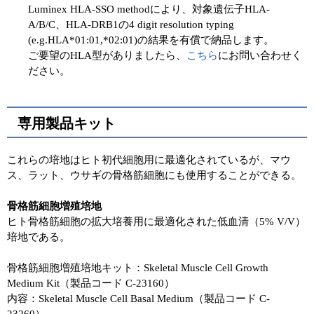
Luminex HLA-SSO methodにより、対象遺伝子HLA-
A/B/C、HLA-DRB1の4 digit resolution typing
(e.g.HLA*01:01,*02:01)の結果を有償で納品します。
ご要望のHLA型がありましたら、
こちら
にお問い合わせく
ださい。
専用製品キット
これらの培地はヒト初代細胞用に最適化されているが、マウ
ス、ラット、ウサギの骨格筋細胞にも使用することができる。
骨格筋細胞増殖培地
ヒト骨格筋細胞の拡大培養用に最適化された低血清（5% V/V）
培地である。
骨格筋細胞増殖培地キット：Skeletal Muscle Cell Growth
Medium Kit（製品コード C-23160）
内容：Skeletal Muscle Cell Basal Medium（製品コード C-