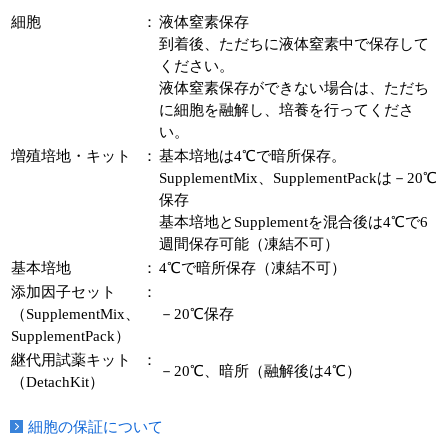
細胞
：
液体窒素保存
到着後、ただちに液体窒素中で保存して
ください。
液体窒素保存ができない場合は、ただち
に細胞を融解し、培養を行ってくださ
い。
増殖培地・キット
：
基本培地は4℃で暗所保存。
SupplementMix、SupplementPackは－20℃
保存
基本培地とSupplementを混合後は4℃で6
週間保存可能（凍結不可）
基本培地
：
4℃で暗所保存（凍結不可）
添加因子セット
：
（SupplementMix、
－20℃保存
SupplementPack）
継代用試薬キット
：
－20℃、暗所（融解後は4℃）
（DetachKit）
細胞の保証について