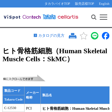
その他 ライセンスに関するご相談
機能解析・サイレンシング
資料請求
お問い合わせ
WEB会員登録
タカラバイオTOP
販売店様TOP
English
遺伝子組換え生物該当製品
Q&A
RNA合成・cDNA合成・クローニング
研究支援ツール
資料請求
制限酵素・電気泳動
Cut-Site Navigator 
制限酵素切断サイトの検索
サンプル請求
抗体・ELISA
カタログの見方
In-Fusion Cloning プライマー設計
核酸抽出・精製・標識
ヒト骨格筋細胞（Human Skeletal
抗体検索サイト
PCR・等温増幅
Muscle Cells：SkMC）
リアルタイムPCR
（インターカレーター法）
リアルタイムPCR（qPCR）
プライマー検索・注文
装置・ソフトウェア
リアルタイムPCR
（プローブ法）
プライマー・プローブ検索・注文
サンプル請求
製品コード
機器ソフトウェア・ベクター配列ダウンロード
メーカー
テクニカルサポートライン
製品名
略称
Takara Code
ラーニングセンター
C-12530
PCI
ヒト骨格筋細胞：Human Skeletal Muscle Ce