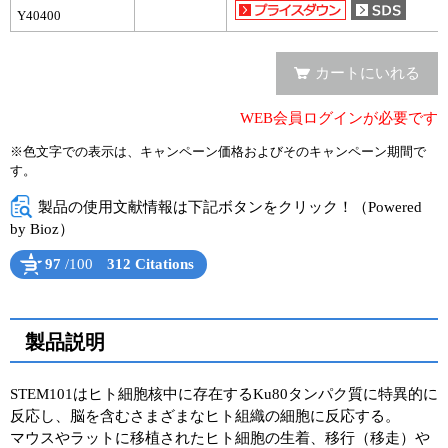
実験ガイド
Y40400
リアルタイムPCR実験ガイド
カートにいれる
遺伝子検査ガイド（食品・水質・家畜他）
WEB会員ログインが必要です
NGSポータルサイト
※色文字での表示は、キャンペーン価格およびそのキャンペーン期間で
す。
幹細胞・再生医療研究ガイド
製品の使用文献情報は下記ボタンをクリック！（Powered
クローニング実験ガイド
by Bioz）
細胞選択ガイド
97
/100
312 Citations
Powered by Bioz
See more details on Bioz
エピジェネティクス実験ガイド
製品説明
RNAi実験ガイド
STEM101はヒト細胞核中に存在するKu80タンパク質に特異的に
アプリケーションノート
反応し、脳を含むさまざまなヒト組織の細胞に反応する。
マウスやラットに移植されたヒト細胞の生着、移行（移走）や
プロトコール集