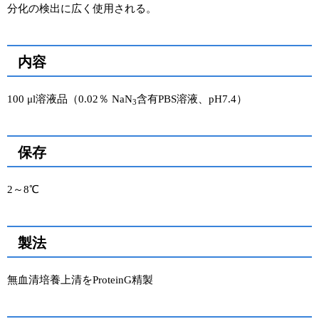
分化の検出に広く使用される。
ユーザーズボイス集
動画ライブラリー
内容
Q&A
100 μl溶液品（0.02％ NaN
含有PBS溶液、pH7.4）
3
保存
2～8℃
製法
無血清培養上清をProteinG精製