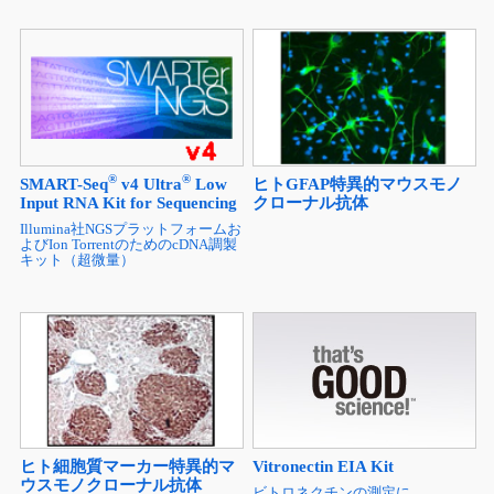
®
®
SMART-Seq
v4 Ultra
Low
ヒトGFAP特異的マウスモノ
Input RNA Kit for Sequencing
クローナル抗体
Illumina社NGSプラットフォームお
よびIon TorrentのためのcDNA調製
キット（超微量）
Vitronectin EIA Kit
ヒト細胞質マーカー特異的マ
ウスモノクローナル抗体
ビトロネクチンの測定に