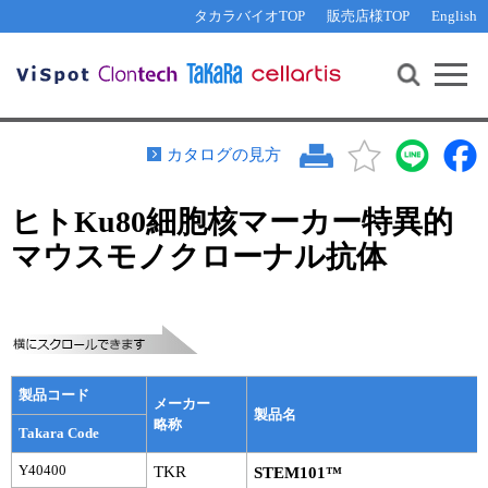
その他 ライセンスに関するご相談
機能解析・サイレンシング
資料請求
お問い合わせ
WEB会員登録
タカラバイオTOP
販売店様TOP
English
遺伝子組換え生物該当製品
Q&A
RNA合成・cDNA合成・クローニング
研究支援ツール
資料請求
制限酵素・電気泳動
Cut-Site Navigator 
制限酵素切断サイトの検索
サンプル請求
抗体・ELISA
カタログの見方
In-Fusion Cloning プライマー設計
核酸抽出・精製・標識
ヒトKu80細胞核マーカー特異的
抗体検索サイト
PCR・等温増幅
マウスモノクローナル抗体
リアルタイムPCR
（インターカレーター法）
リアルタイムPCR（qPCR）
プライマー検索・注文
装置・ソフトウェア
リアルタイムPCR
（プローブ法）
プライマー・プローブ検索・注文
サンプル請求
製品コード
機器ソフトウェア・ベクター配列ダウンロード
メーカー
テクニカルサポートライン
製品名
略称
Takara Code
ラーニングセンター
Y40400
TKR
STEM101™