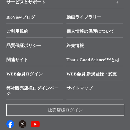
サービスとサポート
リアルタイムPCR実験のススメ
タカラバイオ各種会員募集のお知らせ
遺伝子による検査のススメ
総合お問い合わせ
BioViewブログ
動画ライブラリー
終売製品のお知らせ
幹細胞・再生医療研究ガイド
├ テクニカルサポート 技術相談室
価格改定のご案内
ご利用規約
個人情報の保護について
クローニング実験ガイド
├ リアルタイムPCRサポートライン
学会展示・セミナーのご案内
SMARTer NGSポータルサイト
品質保証ポリシー
終売情報
├ 実験コンシェルジュ
技術セミナーのご案内
In-Fusion Cloning
├ 受託サービスお問い合わせ
プライマー設計
関連サイト
That's Good Science!™とは
タカラバイオ発表文献
└ カスタム製造お問い合わせ
Cut-Site Navigator
WEB会員ログイン
WEB会員 新規登録・変更
制限酵素切断サイトの検索
資料請求 試薬関連
ユーザーズボイス集
弊社販売店様ログインペー
サイトマップ
資料請求 機器関連
ジ
エピジェネティクス実験ガイド
資料請求 受託関連
RNAi実験のススメ
資料請求 核酸抽出・精製カタログ
販売店様ログイン
抗体検索サイト
サンプル請求一覧