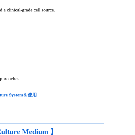
d a clinical-grade cell source.
 approaches
 Systemを使用
Culture Medium 】