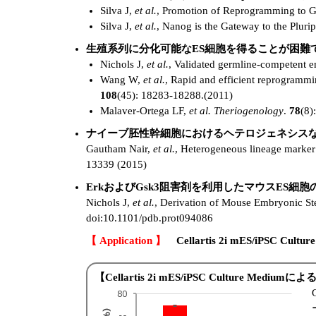
Silva J,
et al.
, Promotion of Reprogramming to Gr
Silva J,
et al.
, Nanog is the Gateway to the Pluri
生殖系列に分化可能なES細胞を得ることが困難
Nichols J,
et al.
, Validated germline‐competent e
Wang W,
et al.
, Rapid and efficient reprogrammi
108
(45): 18283-18288.(2011)
Malaver‐Ortega LF,
et al.
Theriogenology
.
78
(8)
ナイーブ胚性幹細胞におけるヘテロジェネシス
Gautham Nair,
et al.
, Heterogeneous lineage marker 
13339 (2015)
ErkおよびGsk3阻害剤を利用したマウスES細
Nichols J,
et al.
, Derivation of Mouse Embryonic Ste
doi:10.1101/pdb.prot094086
【 Application 】
Cellartis 2i mES/iPSC
【Cellartis 2i mES/iPSC Culture Med