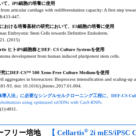
いて、iPS細胞の培養に使用
om articular cartilage with redifferentiation capacity: A first step towar
3
:433-447.
化における培養基材の研究において、ES細胞の培養に使用
uman Embryonic Stem Cells towards Definitive Endoderm.
-21. (2015)
ヒトiPS細胞株とDEF- CS Culture Systemを使用
eratoma development from human induced pluripotent stem cells.
CS™ 500 Xeno-Free Culture Mediumを使用
l aggregates in bioreactors: Bioprocess intensification and scaling-up
81-93. doi: 10.1016/j.jbiotec.2017.01.004.
入法」に必要なシングルセルクローニング工程に、DEF-CS Culture
 substitutions using optimized ssODNs with Cas9-RNPs.
(1):4811.
®
ダーフリー培地
【 Cellartis
2i mES/iPSC 