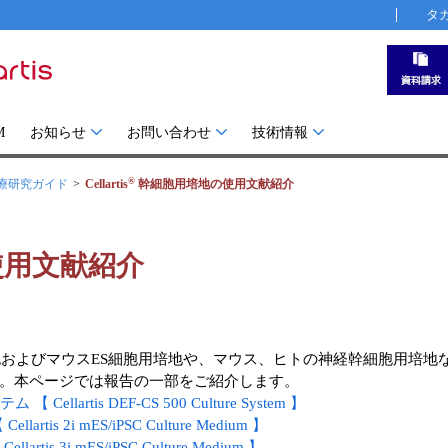
タ
M
お知らせ
お問い合わせ
技術情報
®
療研究ガイド
Cellartis
幹細胞用培地の使用文献紹介
使用文献紹介
S/ES細胞およびマウスES細胞用培地や、マウス、ヒトの神経幹細胞
。本ページでは報告の一部をご紹介します。
artis DEF-CS 500 Culture System 】
s 2i mES/iPSC Culture Medium 】
 3i mES/iPSC Culture Medium 】