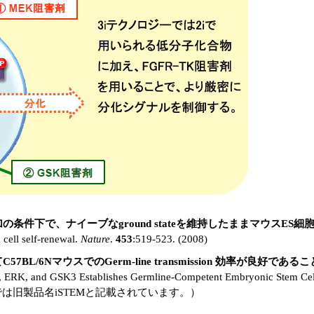
条件下で、ナイーブなground stateを維持したままマウスE
 cell self-renewal.
Nature
.
453
:519-523. (2008)
mを使用してC57BL/6NマウスでのGerm-line transmission 効率が良好であ
or, ERK, and GSK3 Establishes Germline-Competent Embryonic Stem Ce
) （文献では旧製品名iSTEMと記載されています。）