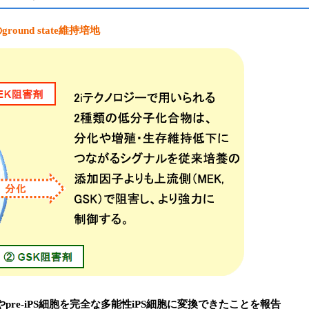
und state維持培地
細胞やpre-iPS細胞を完全な多能性iPS細胞に変換できたことを報告