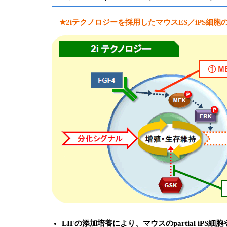
★2iテクノロジーを採用したマウスES／iPS細胞のgro
LIFの添加培養により、マウスのpartial iPS