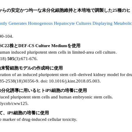
iPS／ES細胞からの安定かつ均一な未分化細胞維持と本培地で調製した25
ustly Generates Homogenous Hepatocyte Cultures Displaying Metabolic 
90-104.
株とDEF-CS Culture Mediumを使用
man induced pluripotent stem cells in limited-area cell culture.
018)
505
(3):671-676.
胞由来腎細胞モデルの作成時に使用
ation of an induced pluripotent stem cell–derived kidney model for dr
0085-2538(18)30356-9. doi: 10.1016/j.kint.2018.05.003.
分化誘導に用いるヒトiPS細胞の培養に使用
uced pluripotent stem cells and human embryonic stem cells.
glycob/cww125.
て、iPS細胞の培養に使用
o
marker of drug-induced cellular toxicity.