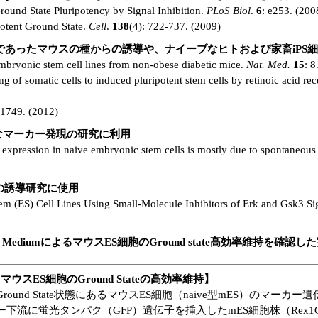
ound State Pluripotency by Signal Inhibition.
PLoS Biol
.
6
: e253. (200
potent Ground State.
Cell
.
138
(4): 722-737. (2009)
であったマウスの種からの誘導や、ナイーブなヒトおよび家畜iPS
mbryonic stem cell lines from non‐obese diabetic mice.
Nat. Med.
15
: 
ng of somatic cells to induced pluripotent stem cells by retinoic acid 
:1749. (2012)
なマーカー発現の研究に利用
expression in naive embryonic stem cells is mostly due to spontaneous 
胞の誘導研究に使用
m (ES) Cell Lines Using Small-Molecule Inhibitors of Erk and Gsk3 Sig
 Culture MediumによるマウスES細胞のGround state高効率維持を確認
iumによるマウスES細胞のGround Stateの高効率維持】
Ground State状態にあるマウスES細胞（naive型mES）のマーカー
ー下流に蛍光タンパク（GFP）遺伝子を挿入したmES細胞株（Rex1