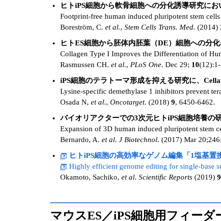
ヒトiPS細胞から軟骨細胞への分化誘導研究にお
Footprint-free human induced pluripotent stem cells fr
Boreström, C.
et al.
,
Stem Cells Trans. Med.
(2014)
ヒトES細胞から胚体内胚葉（DE）細胞への分
Collagen Type I Improves the Differentiation of H
Rasmussen CH.
et al.
,
PLoS One
. Dec 29;
10
(12):1
iPS細胞のテラトーマ形成を抑える研究に、Cellartis 
Lysine-specific demethylase 1 inhibitors prevent t
Osada N,
et al
.,
Oncotarget
. (2018)
9
, 6450-6462.
バイオリアクターでの3次元ヒトiPS細胞培養の研究にDEF-
Expansion of 3D human induced pluripotent stem cel
Bernardo, A.
et al
.
J Biotechnol
. (2017) Mar 20;246:
ヒトiPS細胞の高効率なゲノム編集「1塩基置換導
Highly efficient genome editing for single-base
Okamoto, Sachiko,
et al
.
Scientific Reports
(2019)
9
マウスES／iPS細胞用フィー