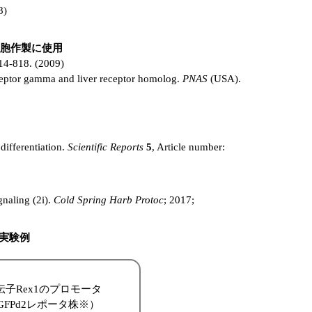
8)
細胞作製に使用
814-818. (2009)
receptor gamma and liver receptor homolog.
PNAS
(USA).
differentiation.
Scientific Reports
5
, Article number:
naling (2i).
Cold Spring Harb Protoc
; 2017;
した実験例
遺伝子Rex1のプロモータ
GFPd2レポータ株※）