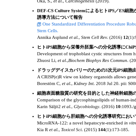
Oka, S.,
et al
.,
Carcinogenesis
(2019).
DEF-CS Culture Systemによるヒト
誘導方法について報告
One Standardized Differentiation Procedure Rob
Stem Cells.
Annika Asplund
et al.
,
Stem Cell Rev.
(2016)
12
(1):
ヒトiPS細胞から栄養外胚葉への分化誘導にChiPSC22
Development of trophoblast cystic structures from hu
Zhuosi Li,
et al
.,
Biochem Biophys Res Commun
. (2
ドラッグデイスカバリーのための3次元iPS細
A CRISP(e)R view on kidney organoids allows gener
Borestöm C,
et al
.,
Kidney Int
. 2018 Jul 20. pii: S
細胞表面糖脂質の研究を目的とした神経幹細胞の
Comparison of the glycosphingolipids of human-ind
Karin Säljö2
et al.
,
Glycobiology
. (2016)
10
:1093./
ヒトiPS細胞から肝細胞への分化誘導研究におい
MicroRNA-122: a novel hepatocyte-enriched
in vitr
Kia R
et al.
,
Toxicol Sci
. (2015)
144
(1):173-185.