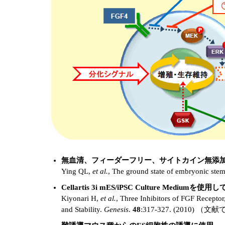
無血清、フィーダーフリー、サイトカイン無添加の
Ying QL,
et al.
, The ground state of embryonic stem
Cellartis 3i mES/iPSC Culture Mediu
Kiyonari H,
et al.
, Three Inhibitors of FGF Recept
and Stability.
Genesis
.
48
:317-327. (2010