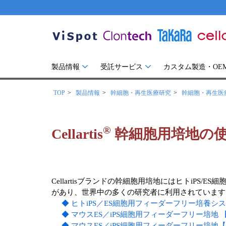
製品情報
受託サービス
カスタム製造・OE
TOP
製品情報
幹細胞・再生医療研究
幹細胞・再生医
®
Cellartis
幹細胞用培地の
Cellartisブランドの幹細胞用培地にはヒトiP
があり、世界中の多くの研究者に利用されています
◆ ヒトiPS／ES細胞用フィーダーフリー培養システム 【 Cell
◆ マウスES／iPS細胞用フィーダーフリー培地 【 Cellarti
◆ マウスES／iPS細胞用フィーダーフリー培地【 Cellartis