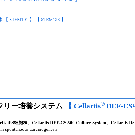
EM101 】 【 STEM123 】
®
ーフリー培養システム
【 Cellartis
DEF-CS™ 
Cellartis DEF-CS 500 Culture System、Cellartis Definiti
 in spontaneous carcinogenesis.