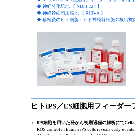
◆ 神経分化培地 【 NDiff 227 】
◆ 神経幹細胞用培地 【 RHB-A 】
◆ 移植後のヒト細胞・ヒト神経幹細胞の検出抗体 【 ST
ヒトiPS／ES細胞用フィーダ
iPS細胞を用いた発がん初期過程の解析にてCellartis iPS細胞株、
ROS control in human iPS cells reveals early events