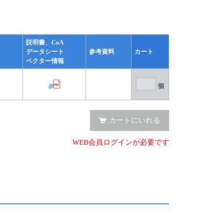
説明書、CoA
データシート
参考資料
カート
ベクター情報
～
個
カートにいれる
WEB会員ログインが必要です