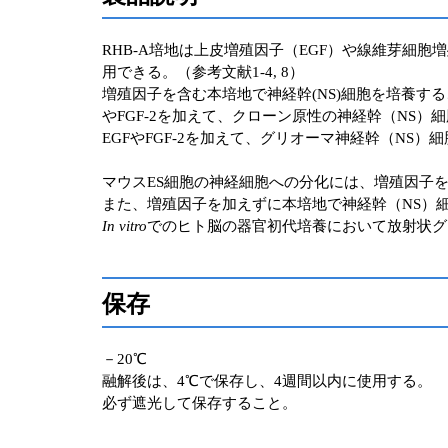
RHB-A培地は上皮増殖因子（EGF）や線維芽細胞
用できる。（参考文献1-4, 8）
増殖因子を含む本培地で神経幹(NS)細胞を培養す
やFGF-2を加えて、クローン原性の神経幹（NS）
EGFやFGF-2を加えて、グリオーマ神経幹（NS
マウスES細胞の神経細胞への分化には、増殖因子を加えず
また、増殖因子を加えずに本培地で神経幹（NS）
In vitro
でのヒト脳の器官初代培養において放射状グ
保存
－20℃
融解後は、4℃で保存し、4週間以内に使用する。
必ず遮光して保存すること。