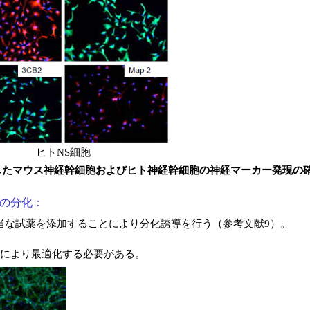
ヒトNS細胞
）で培養したマウス神経幹細胞およびヒト神経幹細胞の神経マーカー発現の
への分化：
、適当な試薬を添加することにより分化誘導を行う（参考文献9）。
株により最適化する必要がある。