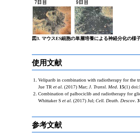
図3. マウスES細胞の単層培養による神経分化の様
使用文献
Veliparib in combination with radiotherapy for the 
Jue TR
et al
. (2017) Mar;
J. Transl. Med
.
15
(1) doi
Combination of palbociclib and radiotherapy for gl
Whittaker S
et al
. (2017) Jul;
Cell. Death. Descov
.
3
参考文献