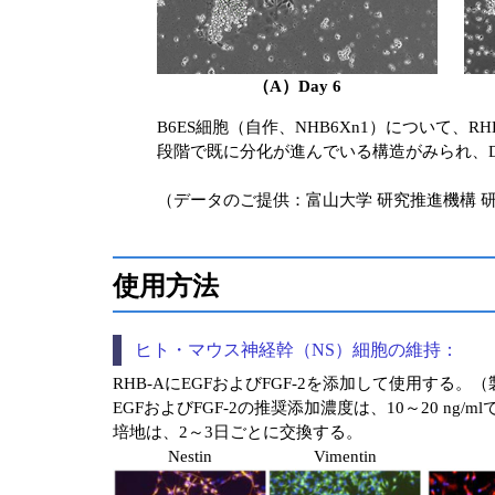
（A）Day 6
B6ES細胞（自作、NHB6Xn1）について、R
段階で既に分化が進んでいる構造がみられ、D
（データのご提供：富山大学 研究推進機構 
使用方法
ヒト・マウス神経幹（NS）細胞の維持：
RHB-AにEGFおよびFGF-2を添加して使用する。
EGFおよびFGF-2の推奨添加濃度は、10～20 n
培地は、2～3日ごとに交換する。
Nestin
Vimentin