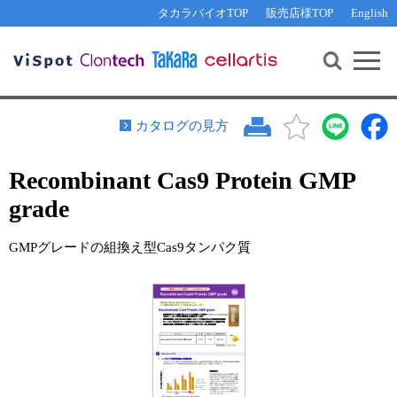
その他 ライセンスに関するご相談
機能解析・サイレンシング
資料請求
お問い合わせ
WEB会員登録
タカラバイオTOP
販売店様TOP
English
遺伝子組換え生物該当製品
Q&A
RNA合成・cDNA合成・クローニング
研究支援ツール
資料請求
制限酵素・電気泳動
Cut-Site Navigator 
制限酵素切断サイトの検索
サンプル請求
抗体・ELISA
カタログの見方
In-Fusion Cloning プライマー設計
核酸抽出・精製・標識
Recombinant Cas9 Protein GMP
抗体検索サイト
PCR・等温増幅
grade
リアルタイムPCR
（インターカレーター法）
リアルタイムPCR（qPCR）
プライマー検索・注文
GMPグレードの組換え型Cas9タンパク質
装置・ソフトウェア
リアルタイムPCR
（プローブ法）
プライマー・プローブ検索・注文
サンプル請求
機器ソフトウェア・ベクター配列ダウンロード
テクニカルサポートライン
ラーニングセンター