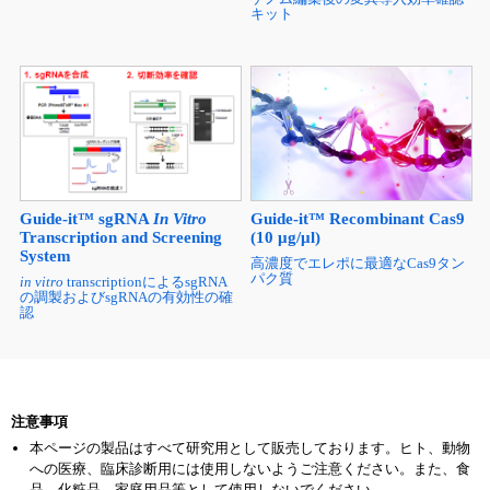
キット
Guide-it™ Recombinant Cas9
Guide-it™ sgRNA
In Vitro
(10 μg/μl)
Transcription and Screening
System
高濃度でエレポに最適なCas9タン
パク質
in vitro
transcriptionによるsgRNA
の調製およびsgRNAの有効性の確
認
注意事項
本ページの製品はすべて研究用として販売しております。ヒト、動物
への医療、臨床診断用には使用しないようご注意ください。また、食
品、化粧品、家庭用品等として使用しないでください。