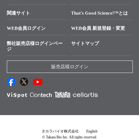
技術セミナーのご案内
In-Fusion Cloning
├ 受託サービスお問い合わせ
プライマー設計
関連サイト
That's Good Science!™とは
タカラバイオ発表文献
└ カスタム製造お問い合わせ
Cut-Site Navigator
WEB会員ログイン
WEB会員 新規登録・変更
制限酵素切断サイトの検索
資料請求 試薬関連
ユーザーズボイス集
弊社販売店様ログインペー
サイトマップ
資料請求 機器関連
ジ
エピジェネティクス実験ガイド
資料請求 受託関連
RNAi実験のススメ
資料請求 核酸抽出・精製カタログ
販売店様ログイン
抗体検索サイト
サンプル請求一覧
ダウンロードサービス
アプリケーションノート
（旧アプリの部屋）
プロトコール集
Q&A
タカラバイオ株式会社
English
© Takara Bio Inc. All rights reserved.
説明書・CoA・SDSを探す