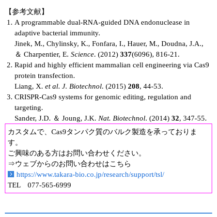
【参考文献】
A programmable dual-RNA-guided DNA endonuclease in
adaptive bacterial immunity.
Jinek, M., Chylinsky, K., Fonfara, I., Hauer, M., Doudna, J.A.,
＆ Charpentier, E.
Science
. (2012)
337
(6096), 816-21.
Rapid and highly efficient mammalian cell engineering via Cas9
protein transfection.
Liang, X.
et al
.
J. Biotechnol
. (2015)
208
, 44-53.
CRISPR-Cas9 systems for genomic editing, regulation and
targeting.
Sander, J.D. ＆ Joung, J.K.
Nat. Biotechnol
. (2014)
32
, 347-55.
カスタムで、Cas9タンパク質のバルク製造を承っておりま
す。
ご興味のある方はお問い合わせください。
⇒ウェブからのお問い合わせはこちら
https://www.takara-bio.co.jp/research/support/tsl/
TEL 077-565-6999