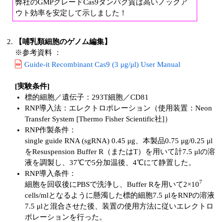
弊社のGMPグレードCas9タンパク質は高いノックア
ウト効率を安定して示しました！
【哺乳類細胞のゲノム編集】
※参考資料 ：
Guide-it Recombinant Cas9 (3 μg/μl) User Manual
[実験条件]
標的細胞／遺伝子：293T細胞／CD81
RNP導入法：エレクトロポレーション（使用装置：Neon
Transfer System [Thermo Fisher Scientific社]）
RNP作製条件：
single guide RNA (sgRNA) 0.45 μg、本製品0.75 μg/0.25 μl
をResuspension Buffer R（またはT）を用いて計7.5 μlの溶
液を調製し、37℃で5分加温後、4℃にて静置した。
RNP導入条件：
7
細胞を回収後にPBSで洗浄し、Buffer Rを用いて2×10
cells/mlとなるように懸濁した標的細胞7.5 μlをRNPの溶液
7.5 μlと混合させた後、装置の使用方法に従いエレクトロ
ポレーションを行った。