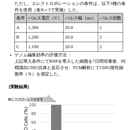
ただし、エレクトロポレーションの条件は、以下3種の条
件を使用（各N＝3で実施）した。
条件
パルス電圧（V）
パルス幅（ms）
パルス回数
A
1,300
20.0
2
B
1,200
20.0
2
C
1,100
20.0
2
ゲノム編集効率の評価方法 ：
上記導入条件にてRNPを導入した細胞を7日間培養後、PE
標識抗CD81抗体と反応させ、FCM解析にてCD81陰性細
胞率（％）を測定した。
[実験結果]