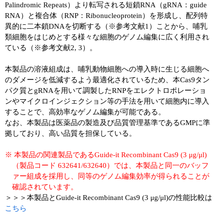
Palindromic Repeats）より転写される短鎖RNA（gRNA：guide
RNA）と複合体（RNP：Ribonucleoprotein）を形成し、配列特
異的に二本鎖DNAを切断する（※参考文献1）ことから、哺乳
類細胞をはじめとする様々な細胞のゲノム編集に広く利用され
ている（※参考文献2, 3）。
本製品の溶液組成は、哺乳動物細胞への導入時に生じる細胞へ
のダメージを低減するよう最適化されているため、本Cas9タン
パク質とgRNAを用いて調製したRNPをエレクトロポレーショ
ンやマイクロインジェクション等の手法を用いて細胞内に導入
することで、高効率なゲノム編集が可能である。
なお、本製品は医薬品の製造及び品質管理基準であるGMPに準
拠しており、高い品質を担保している。
※ 本製品の関連製品であるGuide-it Recombinant Cas9 (3 μg/μl)
（製品コード 632641/632640）では、本製品と同一のバッフ
ァー組成を採用し、同等のゲノム編集効率が得られることが
確認されています。
＞＞＞本製品とGuide-it Recombinant Cas9 (3 μg/μl)の性能比較は
こちら