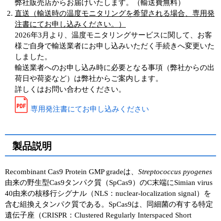
弊社販売店からお届けいたします。（輸送費無料）
直送（輸送時の温度モニタリングを希望される場合、専用発
ユーザーズボイス集
注書にてお申し込みください。）
2026年3月より、温度モニタリングサービスに関して、お客
動画ライブラリー
様ご自身で輸送業者にお申し込みいただく手続きへ変更いた
しました。
Q&A
輸送業者へのお申し込み時に必要となる事項（弊社からの出
荷日や荷姿など）は弊社からご案内します。
詳しくはお問い合わせください。
専用発注書にてお申し込みください
製品説明
Recombinant Cas9 Protein GMP gradeは、
Streptococcus pyogenes
由来の野生型Cas9タンパク質（SpCas9）のC末端にSimian virus
40由来の核移行シグナル（NLS：nuclear-localization signal）を
含む組換えタンパク質である。SpCas9は、同細菌の有する特定
遺伝子座（CRISPR：Clustered Regularly Interspaced Short