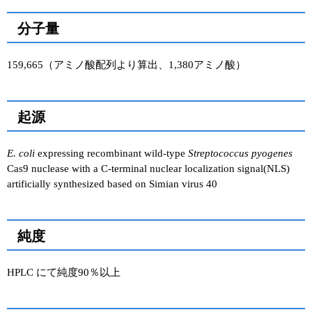
分子量
159,665（アミノ酸配列より算出、1,380アミノ酸）
起源
E. coli
expressing recombinant wild-type
Streptococcus pyogenes
Cas9 nuclease with a C-terminal nuclear localization signal(NLS)
artificially synthesized based on Simian virus 40
純度
HPLC にて純度90％以上