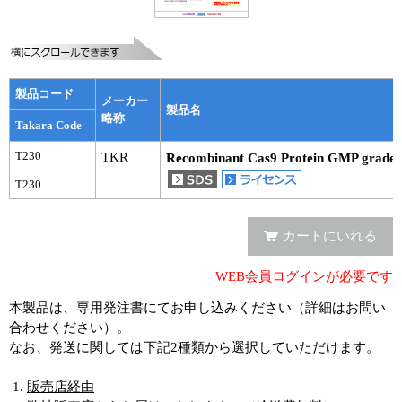
実験ガイド
リアルタイムPCR実験ガイド
遺伝子検査ガイド（食品・水質・家畜他）
製品コード
メーカー
製品名
NGSポータルサイト
略称
Takara Code
T230
TKR
幹細胞・再生医療研究ガイド
Recombinant Cas9 Protein GMP grade
T230
クローニング実験ガイド
カートにいれる
細胞選択ガイド
エピジェネティクス実験ガイド
WEB会員ログインが必要です
本製品は、専用発注書にてお申し込みください（詳細はお問い
RNAi実験ガイド
合わせください）。
なお、発送に関しては下記2種類から選択していただけます。
アプリケーションノート
販売店経由
プロトコール集