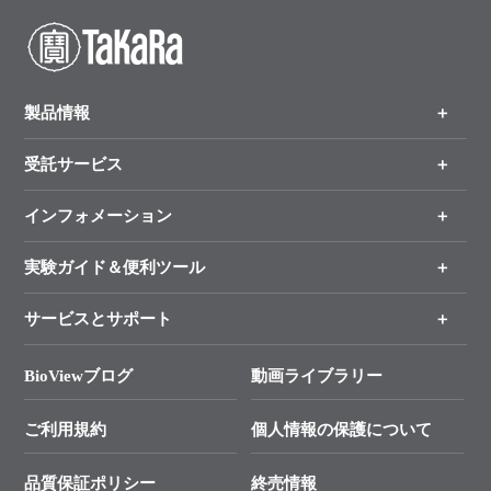
製品情報
受託サービス
製品一覧
（分野、カテゴリーから探す）
インフォメーション
オンライン注文
手法から製品を探す
新製品情報
実験ガイド＆便利ツール
キャンペーン
各種ご案内
サービスとサポート
リアルタイムPCR実験のススメ
タカラバイオ各種会員募集のお知らせ
遺伝子による検査のススメ
総合お問い合わせ
BioViewブログ
動画ライブラリー
終売製品のお知らせ
幹細胞・再生医療研究ガイド
├ テクニカルサポート 技術相談室
価格改定のご案内
ご利用規約
個人情報の保護について
クローニング実験ガイド
├ リアルタイムPCRサポートライン
学会展示・セミナーのご案内
SMARTer NGSポータルサイト
品質保証ポリシー
終売情報
├ 実験コンシェルジュ