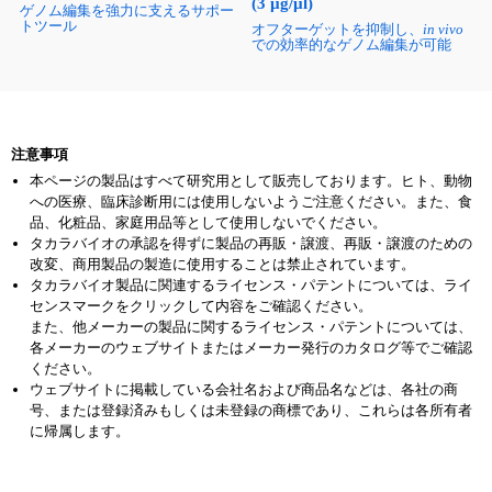
(3 µg/µl)
ゲノム編集を強力に支えるサポー
トツール
オフターゲットを抑制し、
in vivo
での効率的なゲノム編集が可能
注意事項
本ページの製品はすべて研究用として販売しております。ヒト、動物
への医療、臨床診断用には使用しないようご注意ください。また、食
品、化粧品、家庭用品等として使用しないでください。
タカラバイオの承認を得ずに製品の再販・譲渡、再販・譲渡のための
改変、商用製品の製造に使用することは禁止されています。
タカラバイオ製品に関連するライセンス・パテントについては、ライ
センスマークをクリックして内容をご確認ください。
また、他メーカーの製品に関するライセンス・パテントについては、
各メーカーのウェブサイトまたはメーカー発行のカタログ等でご確認
ください。
ウェブサイトに掲載している会社名および商品名などは、各社の商
号、または登録済みもしくは未登録の商標であり、これらは各所有者
に帰属します。