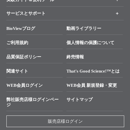
各種ご案内
サービスとサポート
リアルタイムPCR実験のススメ
タカラバイオ各種会員募集のお知らせ
遺伝子による検査のススメ
総合お問い合わせ
BioViewブログ
動画ライブラリー
終売製品のお知らせ
幹細胞・再生医療研究ガイド
├ テクニカルサポート 技術相談室
価格改定のご案内
ご利用規約
個人情報の保護について
クローニング実験ガイド
├ リアルタイムPCRサポートライン
学会展示・セミナーのご案内
SMARTer NGSポータルサイト
品質保証ポリシー
終売情報
├ 実験コンシェルジュ
技術セミナーのご案内
In-Fusion Cloning
├ 受託サービスお問い合わせ
プライマー設計
関連サイト
That's Good Science!™とは
タカラバイオ発表文献
└ カスタム製造お問い合わせ
Cut-Site Navigator
WEB会員ログイン
WEB会員 新規登録・変更
制限酵素切断サイトの検索
資料請求 試薬関連
ユーザーズボイス集
弊社販売店様ログインペー
サイトマップ
資料請求 機器関連
ジ
エピジェネティクス実験ガイド
資料請求 受託関連
RNAi実験のススメ
資料請求 核酸抽出・精製カタログ
販売店様ログイン
抗体検索サイト