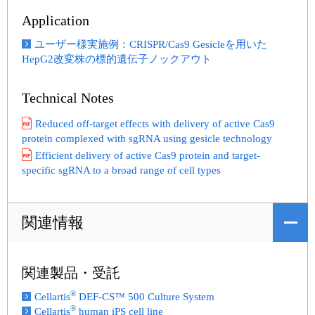
Application
ユーザー様実施例：CRISPR/Cas9 Gesicleを用いた
HepG2改変株の標的遺伝子ノックアウト
Technical Notes
Reduced off-target effects with delivery of active Cas9
protein complexed with sgRNA using gesicle technology
Efficient delivery of active Cas9 protein and target-
specific sgRNA to a broad range of cell types
関連情報
関連製品・受託
®
Cellartis
DEF-CS™ 500 Culture System
®
Cellartis
human iPS cell line