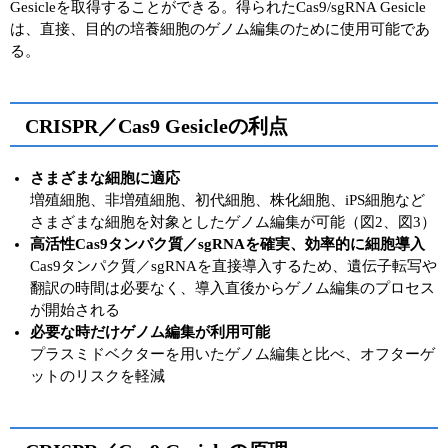
Gesicleを取得することができる。得られたCas9/sgRNA Gesicle
は、直接、目的の培養細胞のゲノム編集のために使用可能であ
る。
CRISPR／Cas9 Gesicleの利点
さまざまな細胞に適応
増殖細胞、非増殖細胞、初代細胞、株化細胞、iPS細胞など
さまざまな細胞を対象としたゲノム編集が可能（図2、図3）
高活性Cas9タンパク質／sgRNAを確実、効率的に細胞導入
Cas9タンパク質／sgRNAを直接導入するため、遺伝子転写や
翻訳の時間は必要なく、導入直後からゲノム編集のプロセス
が開始される
必要な時だけゲノム編集が利用可能
プラスミドベクターを用いたゲノム編集と比べ、オフターゲ
ットのリスクを軽減