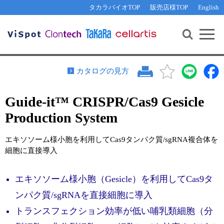
その他 ライセンスに関するご相談
機能解析・サイレンシング
資料請求
お問い合わせ
WEB会員登録
タカラバイオTOP
販売店様TOP
English
遺伝子組換え生物該当製品
Q&A
RNA合成・cDNA合成・クローニング
研究支援ツール
資料請求
制限酵素・電気泳動
Cut-Site Navigator 
制限酵素切断サイトの検索
サンプル請求
抗体・ELISA
カタログの見方
In-Fusion Cloning プライマー設計
核酸抽出・精製・標識
Guide-it™ CRISPR/Cas9 Gesicle
抗体検索サイト
PCR・等温増幅
Production System
リアルタイムPCR
（インターカレーター法）
リアルタイムPCR（qPCR）
プライマー検索・注文
エキソソーム様小胞を利用してCas9タンパク質/sgRNA複合体を
装置・ソフトウェア
細胞に直接導入
リアルタイムPCR
（プローブ法）
プライマー・プローブ検索・注文
サンプル請求
エキソソーム様小胞（Gesicle）を利用してCas9タ
機器ソフトウェア・ベクター配列ダウンロード
テクニカルサポートライン
ンパク質/sgRNAを直接細胞に導入
ラーニングセンター
トランスフェクション効率が低い哺乳類細胞（分