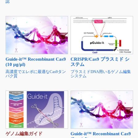
認
Guide-it™ Recombinant Cas9
CRISPR/Cas9 プラスミド シ
(10 μg/μl)
ステム
高濃度でエレポに最適なCas9タン
プラスミドDNA用いるゲノム編集
パク質
システム
Guide-it™ Recombinant Cas9
ゲノム編集ガイド