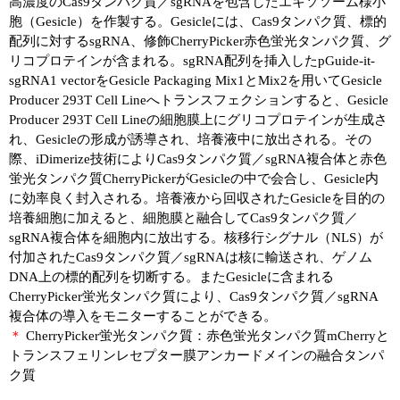
高濃度のCas9タンパク質／sgRNAを包含したエキソソーム様小
胞（Gesicle）を作製する。Gesicleには、Cas9タンパク質、標的
配列に対するsgRNA、修飾CherryPicker赤色蛍光タンパク質、グ
リコプロテインが含まれる。sgRNA配列を挿入したpGuide-it-
sgRNA1 vectorをGesicle Packaging Mix1とMix2を用いてGesicle
Producer 293T Cell Lineへトランスフェクションすると、Gesicle
Producer 293T Cell Lineの細胞膜上にグリコプロテインが生成さ
れ、Gesicleの形成が誘導され、培養液中に放出される。その
際、iDimerize技術によりCas9タンパク質／sgRNA複合体と赤色
蛍光タンパク質CherryPickerがGesicleの中で会合し、Gesicle内
に効率良く封入される。培養液から回収されたGesicleを目的の
培養細胞に加えると、細胞膜と融合してCas9タンパク質／
sgRNA複合体を細胞内に放出する。核移行シグナル（NLS）が
付加されたCas9タンパク質／sgRNAは核に輸送され、ゲノム
DNA上の標的配列を切断する。またGesicleに含まれる
CherryPicker蛍光タンパク質により、Cas9タンパク質／sgRNA
複合体の導入をモニターすることができる。
＊
CherryPicker蛍光タンパク質：赤色蛍光タンパク質mCherryと
トランスフェリンレセプター膜アンカードメインの融合タンパ
ク質