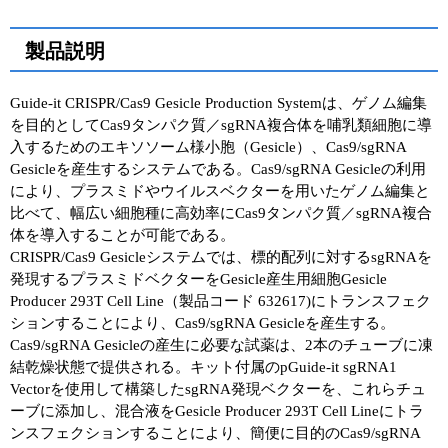
製品説明
Guide-it CRISPR/Cas9 Gesicle Production Systemは、ゲノム編集
を目的としてCas9タンパク質／sgRNA複合体を哺乳類細胞に導
入するためのエキソソーム様小胞（Gesicle）、Cas9/sgRNA
Gesicleを産生するシステムである。Cas9/sgRNA Gesicleの利用
により、プラスミドやウイルスベクターを用いたゲノム編集と
比べて、幅広い細胞種に高効率にCas9タンパク質／sgRNA複合
体を導入することが可能である。
CRISPR/Cas9 Gesicleシステムでは、標的配列に対するsgRNAを
発現するプラスミドベクターをGesicle産生用細胞Gesicle
Producer 293T Cell Line（製品コード 632617)にトランスフェク
ションすることにより、Cas9/sgRNA Gesicleを産生する。
Cas9/sgRNA Gesicleの産生に必要な試薬は、2本のチューブに凍
結乾燥状態で提供される。キット付属のpGuide-it sgRNA1
Vectorを使用して構築したsgRNA発現ベクターを、これらチュ
ーブに添加し、混合液をGesicle Producer 293T Cell Lineにトラ
ンスフェクションすることにより、簡便に目的のCas9/sgRNA