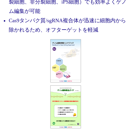
実験ガイド
裂細胞、非分裂細胞、iPS細胞）でも効率よくゲノ
ム編集が可能
リアルタイムPCR実験ガイド
Cas9タンパク質/sgRNA複合体が迅速に細胞内から
遺伝子検査ガイド（食品・水質・家畜他）
除かれるため、オフターゲットを軽減
NGSポータルサイト
幹細胞・再生医療研究ガイド
クローニング実験ガイド
細胞選択ガイド
エピジェネティクス実験ガイド
RNAi実験ガイド
アプリケーションノート
プロトコール集