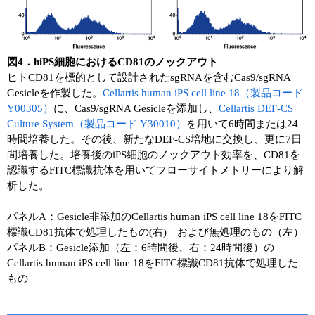
図4．hiPS細胞におけるCD81のノックアウト
ヒトCD81を標的として設計されたsgRNAを含むCas9/sgRNA
Gesicleを作製した。
Cellartis human iPS cell line 18（製品コード
Y00305）
に、Cas9/sgRNA Gesicleを添加し、
Cellartis DEF-CS
Culture System（製品コード Y30010）
を用いて6時間または24
時間培養した。その後、新たなDEF-CS培地に交換し、更に7日
間培養した。培養後のiPS細胞のノックアウト効率を、CD81を
認識するFITC標識抗体を用いてフローサイトメトリーにより解
析した。
パネルA：Gesicle非添加のCellartis human iPS cell line 18をFITC
標識CD81抗体で処理したもの(右) および無処理のもの（左）
パネルB：Gesicle添加（左：6時間後、右：24時間後）の
Cellartis human iPS cell line 18をFITC標識CD81抗体で処理した
もの