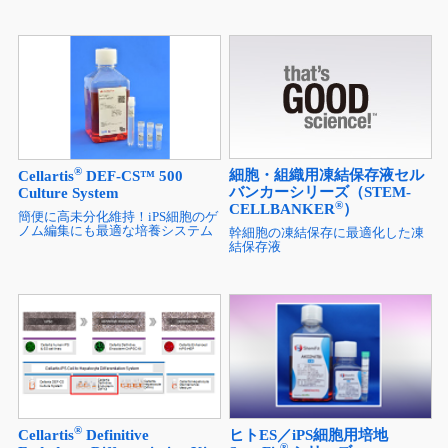
®
細胞・組織用凍結保存液セル
Cellartis
DEF-CS™ 500
バンカーシリーズ（STEM-
Culture System
®
CELLBANKER
）
簡便に高未分化維持！iPS細胞のゲ
ノム編集にも最適な培養システム
幹細胞の凍結保存に最適化した凍
結保存液
®
Cellartis
Definitive
ヒトES／iPS細胞用培地
®