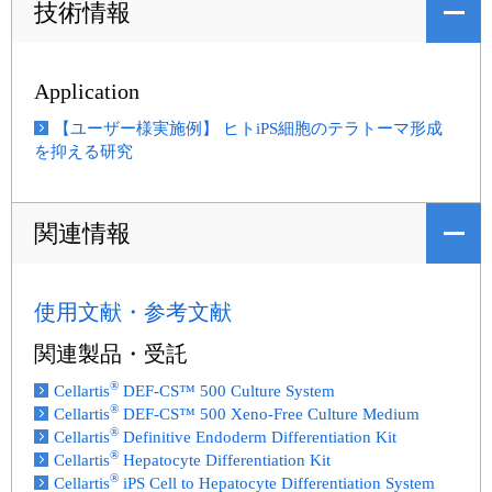
技術情報
Application
【ユーザー様実施例】 ヒトiPS細胞のテラトーマ形成
を抑える研究
関連情報
使用文献・参考文献
関連製品・受託
®
Cellartis
DEF-CS™ 500 Culture System
®
Cellartis
DEF-CS™ 500 Xeno-Free Culture Medium
®
Cellartis
Definitive Endoderm Differentiation Kit
®
Cellartis
Hepatocyte Differentiation Kit
®
Cellartis
iPS Cell to Hepatocyte Differentiation System