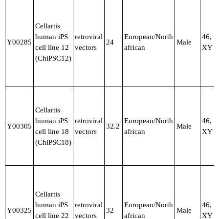
Cellartis
human iPS
retroviral
European/North
46,
Y00285
24
Male
cell line 12
vectors
african
XY
(ChiPSC12)
Cellartis
human iPS
retroviral
European/North
46,
Y00305
32.2
Male
cell line 18
vectors
african
XY
(ChiPSC18)
Cellartis
human iPS
retroviral
European/North
46,
Y00325
32
Male
cell line 22
vectors
african
XY