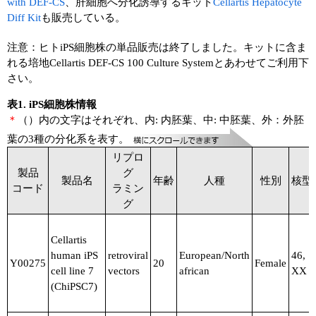
with DEF-CS
、肝細胞へ分化誘導するキット
Cellartis Hepatocyte
Diff Kit
も販売している。
注意：ヒトiPS細胞株の単品販売は終了しました。キットに含ま
れる培地Cellartis DEF-CS 100 Culture Systemとあわせてご利用下
さい。
表1. iPS細胞株情報
＊
（）内の文字はそれぞれ、内: 内胚葉、中: 中胚葉、外：外胚
葉の3種の分化系を表す。
リプロ
製品
グ
製品名
年齢
人種
性別
核型
コード
ラミン
グ
Cellartis
human iPS
retroviral
European/North
46,
Y00275
20
Female
cell line 7
vectors
african
XX
(ChiPSC7)