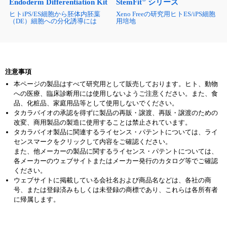
Endoderm Differentiation Kit
StemFit
シリーズ
ヒトiPS/ES細胞から胚体内胚葉
Xeno Freeの研究用ヒトES/iPS細胞
（DE）細胞への分化誘導には
用培地
注意事項
本ページの製品はすべて研究用として販売しております。ヒト、動物
への医療、臨床診断用には使用しないようご注意ください。また、食
品、化粧品、家庭用品等として使用しないでください。
タカラバイオの承認を得ずに製品の再販・譲渡、再販・譲渡のための
改変、商用製品の製造に使用することは禁止されています。
タカラバイオ製品に関連するライセンス・パテントについては、ライ
センスマークをクリックして内容をご確認ください。
また、他メーカーの製品に関するライセンス・パテントについては、
各メーカーのウェブサイトまたはメーカー発行のカタログ等でご確認
ください。
ウェブサイトに掲載している会社名および商品名などは、各社の商
号、または登録済みもしくは未登録の商標であり、これらは各所有者
に帰属します。