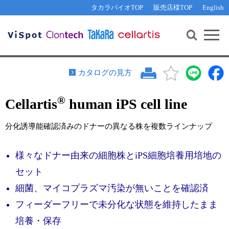
その他 ライセンスに関するご相談
機能解析・サイレンシング
資料請求
お問い合わせ
WEB会員登録
タカラバイオTOP
販売店様TOP
English
遺伝子組換え生物該当製品
Q&A
RNA合成・cDNA合成・クローニング
研究支援ツール
資料請求
制限酵素・電気泳動
Cut-Site Navigator 
制限酵素切断サイトの検索
サンプル請求
抗体・ELISA
カタログの見方
In-Fusion Cloning プライマー設計
核酸抽出・精製・標識
®
Cellartis
human iPS cell line
抗体検索サイト
PCR・等温増幅
リアルタイムPCR
（インターカレーター法）
分化誘導能確認済みのドナーの異なる株を複数ラインナップ
リアルタイムPCR（qPCR）
プライマー検索・注文
装置・ソフトウェア
様々なドナー由来の細胞株とiPS細胞培養用培地の
リアルタイムPCR
（プローブ法）
プライマー・プローブ検索・注文
サンプル請求
セット
細菌、マイコプラズマ汚染が無いことを確認済
機器ソフトウェア・ベクター配列ダウンロード
テクニカルサポートライン
フィーダーフリーで未分化な状態を維持したまま
ラーニングセンター
培養・保存