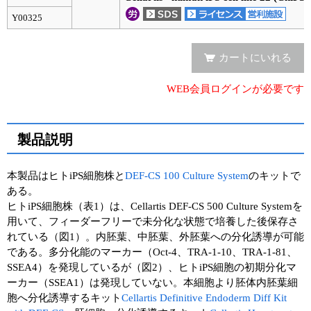
Y00325
ユーザーズボイス集
動画ライブラリー
カートにいれる
Q&A
WEB会員ログインが必要です
製品説明
本製品はヒトiPS細胞株と
DEF-CS 100 Culture System
のキットで
ある。
ヒトiPS細胞株（表1）は、Cellartis DEF-CS 500 Culture Systemを
用いて、フィーダーフリーで未分化な状態で培養した後保存さ
れている（図1）。内胚葉、中胚葉、外胚葉への分化誘導が可能
である。多分化能のマーカー（Oct-4、TRA-1-10、TRA-1-81、
SSEA4）を発現しているが（図2）、ヒトiPS細胞の初期分化マ
ーカー（SSEA1）は発現していない。本細胞より胚体内胚葉細
胞へ分化誘導するキット
Cellartis Definitive Endoderm Diff Kit