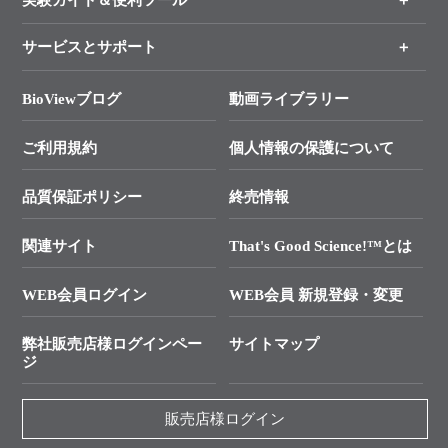
各種ご案内
サービスとサポート
リアルタイムPCR実験のススメ
タカラバイオ各種会員募集のお知らせ
遺伝子による検査のススメ
総合お問い合わせ
BioViewブログ
動画ライブラリー
終売製品のお知らせ
幹細胞・再生医療研究ガイド
├ テクニカルサポート 技術相談室
価格改定のご案内
ご利用規約
個人情報の保護について
クローニング実験ガイド
├ リアルタイムPCRサポートライン
学会展示・セミナーのご案内
SMARTer NGSポータルサイト
品質保証ポリシー
終売情報
├ 実験コンシェルジュ
技術セミナーのご案内
In-Fusion Cloning
├ 受託サービスお問い合わせ
プライマー設計
関連サイト
That's Good Science!™とは
タカラバイオ発表文献
└ カスタム製造お問い合わせ
Cut-Site Navigator
WEB会員ログイン
WEB会員 新規登録・変更
制限酵素切断サイトの検索
資料請求 試薬関連
ユーザーズボイス集
弊社販売店様ログインペー
サイトマップ
資料請求 機器関連
ジ
エピジェネティクス実験ガイド
資料請求 受託関連
RNAi実験のススメ
資料請求 核酸抽出・精製カタログ
販売店様ログイン
抗体検索サイト