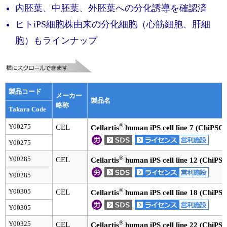
実験ガイド
内胚葉、中胚葉、外胚葉への分化誘導を確認済
リアルタイムPCR実験ガイド
ヒトiPS細胞株由来の分化細胞（心筋細胞、肝細
胞）もラインナップ
遺伝子検査ガイド（食品・水質・家畜他）
NGSポータルサイト
幹細胞・再生医療研究ガイド
製品コード
メーカー
製品名
略称
Takara Code
クローニング実験ガイド
®
Y00275
CEL
Cellartis
human iPS cell line 7 (ChiPSC7
細胞選択ガイド
Y00275
エピジェネティクス実験ガイド
®
Y00285
CEL
Cellartis
human iPS cell line 12 (ChiPS
Y00285
RNAi実験ガイド
®
Y00305
CEL
Cellartis
human iPS cell line 18 (ChiPS
アプリケーションノート
Y00305
プロトコール集
®
Y00325
CEL
Cellartis
human iPS cell line 22 (ChiPS