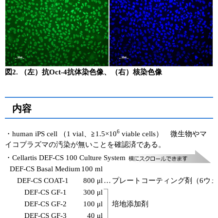
図2. （左）抗Oct-4抗体染色像、（右）核染色像
内容
6
・human iPS cell （1 vial、≧1.5×10
viable cells） 微生物やマ
イコプラズマの汚染が無いことを確認済である。
・Cellartis DEF-CS 100 Culture System
DEF-CS Basal Medium
100 ml
DEF-CS COAT-1
800 μl
…
プレートコーティング剤（6ウェ
DEF-CS GF-1
300 μl
DEF-CS GF-2
100 μl
培地添加剤
DEF-CS GF-3
40 μl