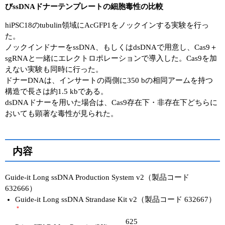
びssDNAドナーテンプレートの細胞毒性の比較
hiPSC18のtubulin領域にAcGFP1をノックインする実験を行っ
た。
ノックインドナーをssDNA、もしくはdsDNAで用意し、Cas9＋
sgRNAと一緒にエレクトロポレーションで導入した。Cas9を加
えない実験も同時に行った。
ドナーDNAは、インサートの両側に350 bの相同アームを持つ
構造で長さは約1.5 kbである。
dsDNAドナーを用いた場合は、Cas9存在下・非存在下どちらに
おいても顕著な毒性が見られた。
内容
Guide-it Long ssDNA Production System v2（製品コード
632666）
Guide-it Long ssDNA Strandase Kit v2（製品コード 632667）
＊
625