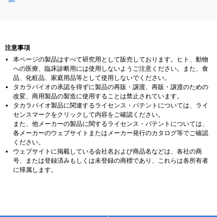
PCR産物の精製にもDNAのゲル抽
出にも対応
in vitro
transcriptionによるsgRNA
の調製およびsgRNAの有効性の確
認
注意事項
本ページの製品はすべて研究用として販売しております。ヒト、動物
への医療、臨床診断用には使用しないようご注意ください。また、食
品、化粧品、家庭用品等として使用しないでください。
タカラバイオの承認を得ずに製品の再販・譲渡、再販・譲渡のための
改変、商用製品の製造に使用することは禁止されています。
タカラバイオ製品に関連するライセンス・パテントについては、ライ
センスマークをクリックして内容をご確認ください。
また、他メーカーの製品に関するライセンス・パテントについては、
各メーカーのウェブサイトまたはメーカー発行のカタログ等でご確認
ください。
ウェブサイトに掲載している会社名および商品名などは、各社の商
号、または登録済みもしくは未登録の商標であり、これらは各所有者
に帰属します。