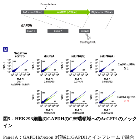
図5．HEK293細胞のGAPDHのC末端領域へのAcGFP1のノック
イン
Panel A：GAPDHのexon 8領域にGAPDHとインフレームで融合