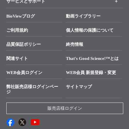
新製品情報
実験ガイド＆便利ツール
キャンペーン
各種ご案内
サービスとサポート
リアルタイムPCR実験のススメ
タカラバイオ各種会員募集のお知らせ
遺伝子による検査のススメ
総合お問い合わせ
BioViewブログ
動画ライブラリー
終売製品のお知らせ
幹細胞・再生医療研究ガイド
├ テクニカルサポート 技術相談室
価格改定のご案内
ご利用規約
個人情報の保護について
クローニング実験ガイド
├ リアルタイムPCRサポートライン
学会展示・セミナーのご案内
SMARTer NGSポータルサイト
品質保証ポリシー
終売情報
├ 実験コンシェルジュ
技術セミナーのご案内
In-Fusion Cloning
├ 受託サービスお問い合わせ
プライマー設計
関連サイト
That's Good Science!™とは
タカラバイオ発表文献
└ カスタム製造お問い合わせ
Cut-Site Navigator
WEB会員ログイン
WEB会員 新規登録・変更
制限酵素切断サイトの検索
資料請求 試薬関連
ユーザーズボイス集
弊社販売店様ログインペー
サイトマップ
資料請求 機器関連
ジ
エピジェネティクス実験ガイド
資料請求 受託関連
RNAi実験のススメ
資料請求 核酸抽出・精製カタログ
販売店様ログイン