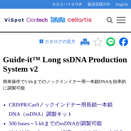
その他 ライセンスに関するご相談
機能解析・サイレンシング
資料請求
お問い合わせ
WEB会員登録
タカラバイオTOP
販売店様TOP
English
遺伝子組換え生物該当製品
Q&A
RNA合成・cDNA合成・クローニング
研究支援ツール
資料請求
制限酵素・電気泳動
Cut-Site Navigator 
制限酵素切断サイトの検索
サンプル請求
抗体・ELISA
カタログの見方
In-Fusion Cloning プライマー設計
核酸抽出・精製・標識
Guide-it™ Long ssDNA Production
抗体検索サイト
PCR・等温増幅
System v2
リアルタイムPCR
（インターカレーター法）
リアルタイムPCR（qPCR）
プライマー検索・注文
簡単操作で5 kbまでのノックインドナー用一本鎖DNAを効率的
装置・ソフトウェア
に調製可能
リアルタイムPCR
（プローブ法）
プライマー・プローブ検索・注文
サンプル請求
CRISPR/Cas9ノックインドナー用長鎖一本鎖
機器ソフトウェア・ベクター配列ダウンロード
テクニカルサポートライン
DNA（ssDNA）調製キット
ラーニングセンター
500 bases～5 kbまでのssDNAが調製可能