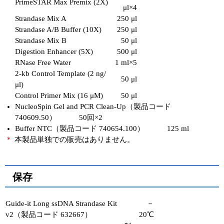
PrimeSTAR Max Premix (2X)
μl×4
Strandase Mix A
250 μl
Strandase A/B Buffer (10X)
250 μl
Strandase Mix B
50 μl
Digestion Enhancer (5X)
500 μl
RNase Free Water
1 ml×5
2-kb Control Template (2 ng/
50 μl
μl)
Control Primer Mix (16 μM)
50 μl
NucleoSpin Gel and PCR Clean-Up（製品コード
740609.50） 50回×2
Buffer NTC（製品コード 740654.100） 125 ml
＊
本製品単独での販売はありません。
保存
Guide-it Long ssDNA Strandase Kit
－
v2（製品コード 632667）
20℃