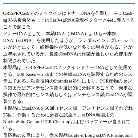
CRISPR/Cas9でのノックインはドナーDNAを作製し、主にCas9-
sgRNA複合体もしくはCas9-sgRNA発現ベクターと共に導入する
ことで起こる。
ドナーDNAとして二本鎖DNA（dsDNA）よりも一本鎖
DNA（ssDNA）を使用したほうが、ランダムインテグレーショ
ンが起きにくく、細胞毒性が低いなど多くの利点があることが
近年示されているが、長鎖のssDNAは作製が難しいため使用が
制限されていた。
本製品は、CRISPR/Cas9のノックインドナーDNAとして使用で
きる、500 bases～5 kbまでの長鎖ssDNAを調製するためのシス
テムである。独自技術のStrandase処理により、PCR産物のセン
ス鎖またはアンチセンス鎖を選択的に分解することで、簡単な
操作で最終的にセンス鎖もしくはアンチセンス鎖のssDNAが調
製できる。
本製品にはssDNAを50回（センス鎖、アンチセンス鎖それぞれ
25回）作製するために必要な試薬と、ssDNA精製用の
NucleoSpin Gel and PCR Clean-upおよびバッファーが含まれて
いる。
反応系の改良により、従来製品Guide-it Long ssDNA Production