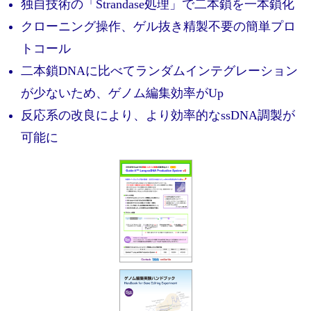
実験ガイド
独自技術の「Strandase処理」で二本鎖を一本鎖化
クローニング操作、ゲル抜き精製不要の簡単プロ
リアルタイムPCR実験ガイド
トコール
遺伝子検査ガイド（食品・水質・家畜他）
二本鎖DNAに比べてランダムインテグレーション
NGSポータルサイト
が少ないため、ゲノム編集効率がUp
反応系の改良により、より効率的なssDNA調製が
幹細胞・再生医療研究ガイド
可能に
クローニング実験ガイド
細胞選択ガイド
エピジェネティクス実験ガイド
RNAi実験ガイド
アプリケーションノート
プロトコール集