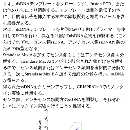
まず、dsDNAテンプレートをクローニング、fusion PCR、また
は他の方法により調製する。テンプレートは目的遺伝子の他
に、目的遺伝子を挿入する左右の隣接配列と相同のアームを含
む必要がある。
次に、dsDNAテンプレートを片側のみリン酸化プライマーを使
用してPCRを行い、異なる2種類のdsDNA産物を作製する（これ
らはそれぞれ、センス鎖ssDNA、アンチセンス鎖ssDNA作製の
ための鋳型となる）。
Strandase Mix Aを加えてセンス鎖もしくはアンチセンス鎖を分
解する。Strandase Mix Aは5’がリン酸化された鎖だけを分解す
るので、センス鎖側またはアンチセンス鎖側を選択的に分解で
きる。次にStrandase Mix Bを加えて最終の分解を行い、ssDNA
が得られる。
得られたssDNAをクリーンアップし、CRISPR/Cas9でのノック
イン実験に使用する。
センス鎖、アンチセンス鎖両方のssDNAを調製し、それぞれ
別々にノックイン実験を行うことを推奨する。