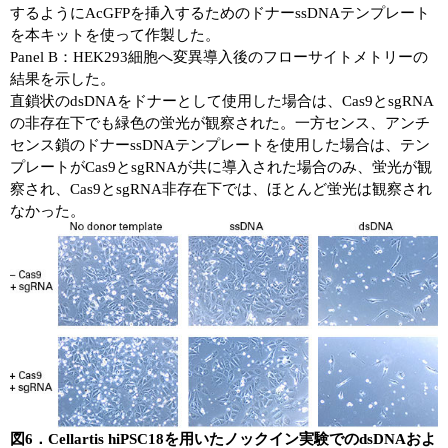
するようにAcGFPを挿入するためのドナーssDNAテンプレート
を本キットを使って作製した。
Panel B：HEK293細胞へ変異導入後のフローサイトメトリーの
結果を示した。
直鎖状のdsDNAをドナーとして使用した場合は、Cas9とsgRNA
の非存在下でも緑色の蛍光が観察された。一方センス、アンチ
センス鎖のドナーssDNAテンプレートを使用した場合は、テン
プレートがCas9とsgRNAが共に導入された場合のみ、蛍光が観
察され、Cas9とsgRNA非存在下では、ほとんど蛍光は観察され
なかった。
図6．Cellartis hiPSC18を用いたノックイン実験でのdsDNAおよ