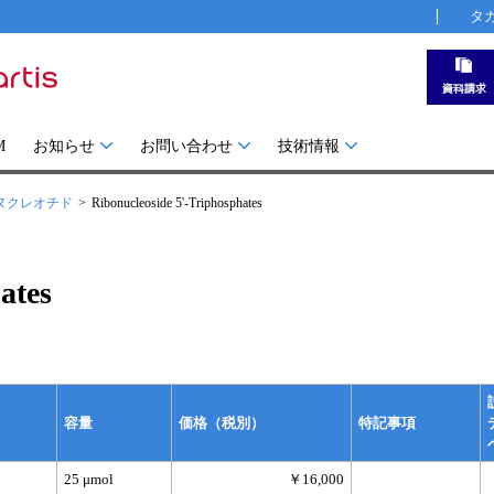
タ
M
お知らせ
お問い合わせ
技術情報
ヌクレオチド
Ribonucleoside 5'-Triphosphates
ates
容量
価格（税別）
特記事項
25 μmol
￥16,000