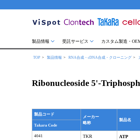
製品情報
受託サービス
カスタム製造・OE
TOP
製品情報
RNA合成・cDNA合成・クローニング
Ribonucleoside 5'-Triphosph
製品コード
メーカー
製品名
略称
Takara Code
4041
TKR
ATP