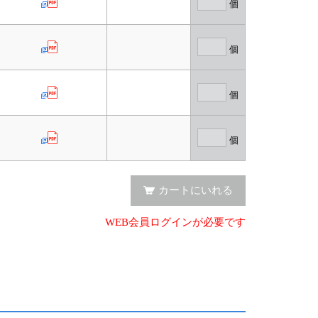
個
個
個
個
カートにいれる
WEB会員ログインが必要です