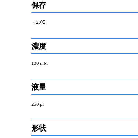
保存
－20℃
濃度
100 mM
液量
250 μl
形状