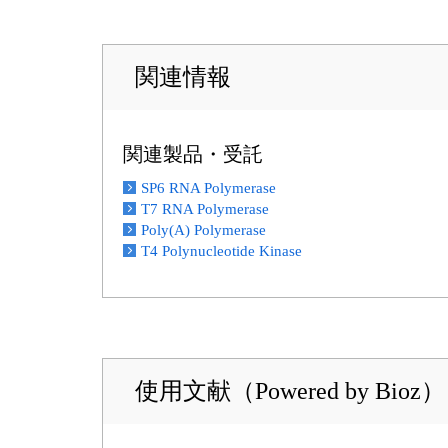
関連情報
関連製品・受託
SP6 RNA Polymerase
T7 RNA Polymerase
Poly(A) Polymerase
T4 Polynucleotide Kinase
使用文献（Powered by Bioz）