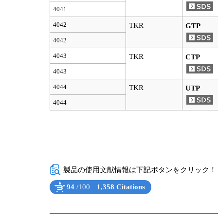
4041
4042
TKR
GTP
4042
4043
TKR
CTP
4043
4044
TKR
UTP
4044
製品の使用文献情報は下記ボタンをクリック！（Powe
94
/100
1,358 Citations
Powered by Bioz
See more details on Bioz