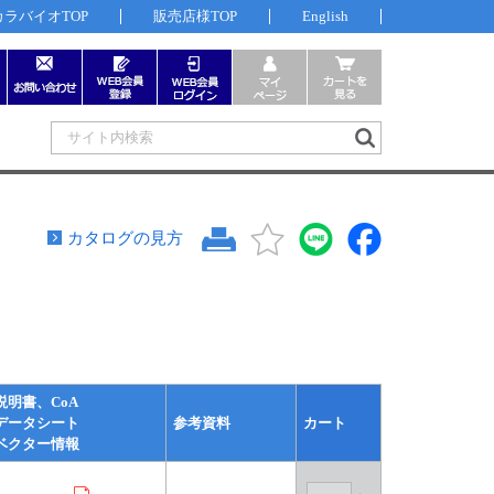
カラバイオTOP
販売店様TOP
English
カタログの見方
説明書、CoA
データシート
参考資料
カート
ベクター情報