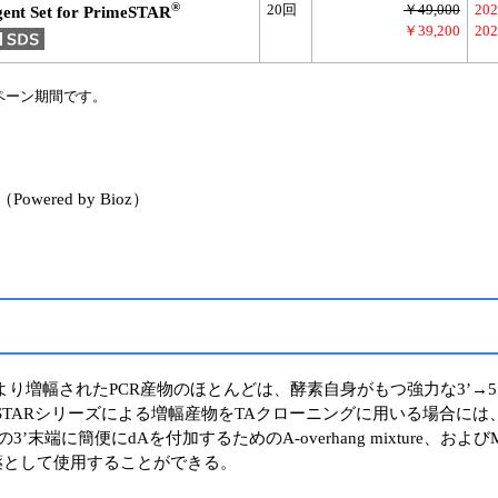
®
20回
￥49,000
202
gent Set for PrimeSTAR
￥39,200
202
ペーン期間です。
red by Bioz）
により増幅されたPCR産物のほとんどは、酵素自身がもつ強力な3’→5’e
eSTARシリーズによる増幅産物をTAクローニングに用いる場合には
に簡便にdAを付加するためのA-overhang mixture、およびMighty
薬として使用することができる。