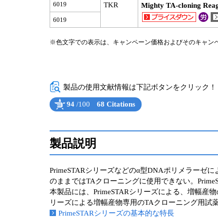
6019
TKR
Mighty TA-cloning Rea
6019
※色文字での表示は、キャンペーン価格およびそのキャン
製品の使用文献情報は下記ボタンをクリック！（Powe
94
/100
68 Citations
Powered by Bioz
See more details on Bioz
製品説明
PrimeSTARシリーズなどのα型DNAポリメラーゼ
のままではTAクローニングに使用できない。Prim
本製品には、PrimeSTARシリーズによる、増幅産物の3’末端
リーズによる増幅産物専用のTAクローニング用試
PrimeSTARシリーズの基本的な特長