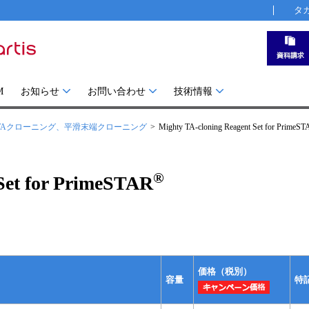
タ
M
お知らせ
お問い合わせ
技術情報
TAクローニング、平滑末端クローニング
Mighty TA-cloning Reagent Set for PrimeS
®
Set for PrimeSTAR
価格（税別）
容量
特