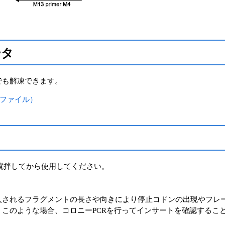
ータ
er等でも解凍できます。
ストファイル）
穏やかに撹拌してから使用してください。
入されるフラグメントの長さや向きにより停止コドンの出現やフレ
。このような場合、コロニーPCRを行ってインサートを確認するこ