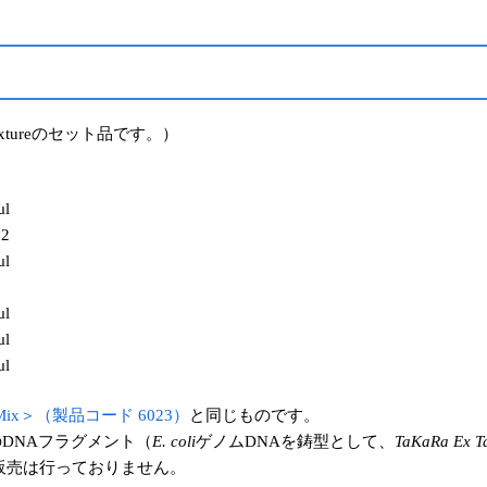
g mixtureのセット品です。）
μl
×2
μl
μl
μl
μl
hty Mix＞（製品コード 6023）
と同じものです。
pのDNAフラグメント（
E. coli
ゲノムDNAを鋳型として、
TaKaRa Ex T
）の単品販売は行っておりません。