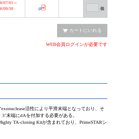
6/07/01～
6/09/30
個
カートにいれる
WEB会員ログインが必要です
xonuclease活性により平滑末端となっており、そ
、3’末端にdAを付加する必要がある。
 TA-cloning Kitが含まれており、PrimeSTARシ