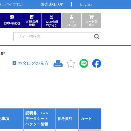
カラバイオTOP
販売店様TOP
English
®
TAR
カタログの見方
説明書、CoA
記事項
データシート
参考資料
カート
ベクター情報