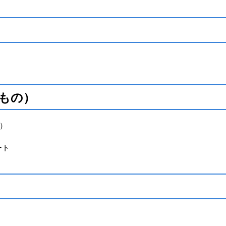
もの）
）
ート