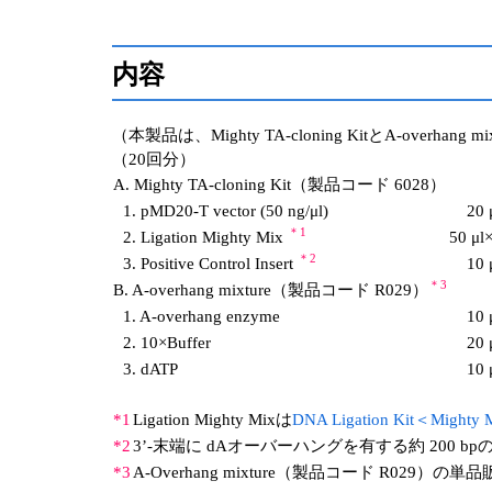
内容
（本製品は、Mighty TA-cloning KitとA-overhan
（20回分）
A. Mighty TA-cloning Kit（製品コード 6028）
1. pMD20-T vector (50 ng/μl)
20 
＊1
2. Ligation Mighty Mix
50 μl
＊2
3. Positive Control Insert
10 
＊3
B. A-overhang mixture（製品コード R029）
1. A-overhang enzyme
10 
2. 10×Buffer
20 
3. dATP
10 
*1
Ligation Mighty Mixは
DNA Ligation Kit＜Mig
*2
3’-末端に dAオーバーハングを有する約 200 b
*3
A-Overhang mixture（製品コード R029