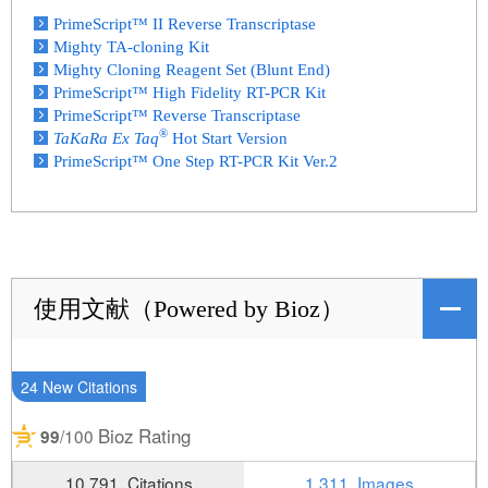
PrimeScript™ II Reverse Transcriptase
Mighty TA-cloning Kit
Mighty Cloning Reagent Set (Blunt End)
PrimeScript™ High Fidelity RT-PCR Kit
PrimeScript™ Reverse Transcriptase
®
TaKaRa Ex Taq
Hot Start Version
PrimeScript™ One Step RT-PCR Kit Ver.2
使用文献（Powered by Bioz）