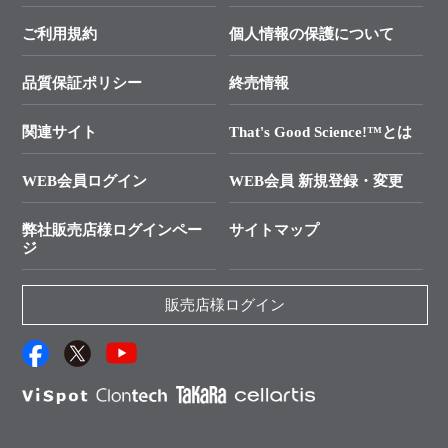
遺伝子による検査のススメ
総合お問い合わせ
BioViewブログ
動画ライブラリー
終売製品のお知らせ
幹細胞・再生医療研究ガイド
├ テクニカルサポート 技術相談室
価格改定のご案内
ご利用規約
個人情報の保護について
クローニング実験ガイド
├ リアルタイムPCRサポートライン
学会展示・セミナーのご案内
SMARTer NGSポータルサイト
品質保証ポリシー
終売情報
├ 実験コンシェルジュ
技術セミナーのご案内
In-Fusion Cloning
├ 受託サービスお問い合わせ
プライマー設計
関連サイト
That's Good Science!™とは
タカラバイオ発表文献
└ カスタム製造お問い合わせ
Cut-Site Navigator
WEB会員ログイン
WEB会員 新規登録・変更
制限酵素切断サイトの検索
資料請求 試薬関連
ユーザーズボイス集
弊社販売店様ログインペー
サイトマップ
資料請求 機器関連
ジ
エピジェネティクス実験ガイド
資料請求 受託関連
RNAi実験のススメ
資料請求 核酸抽出・精製カタログ
販売店様ログイン
抗体検索サイト
サンプル請求一覧
ダウンロードサービス