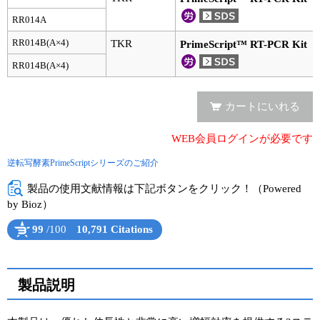
実験ガイド
RR014A
リアルタイムPCR実験ガイド
RR014B(A×4)
TKR
PrimeScript™ RT-PCR Kit
遺伝子検査ガイド（食品・水質・家畜他）
RR014B(A×4)
NGSポータルサイト
カートにいれる
幹細胞・再生医療研究ガイド
WEB会員ログインが必要です
クローニング実験ガイド
逆転写酵素PrimeScriptシリーズのご紹介
細胞選択ガイド
製品の使用文献情報は下記ボタンをクリック！（Powered
by Bioz）
エピジェネティクス実験ガイド
99
/100
10,791 Citations
Powered by Bioz
See more details on Bioz
RNAi実験ガイド
アプリケーションノート
製品説明
プロトコール集