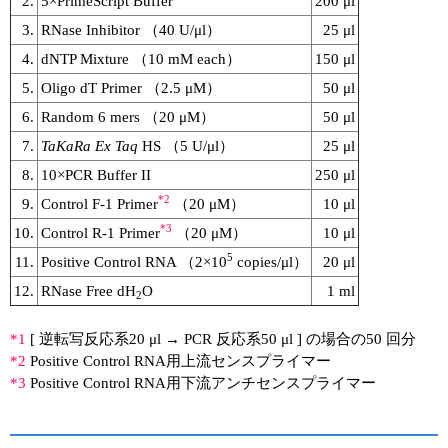
2.
5×PrimeScript Buffer
200 μl
3.
RNase Inhibitor （40 U/μl）
25 μl
4.
dNTP Mixture （10 mM each）
150 μl
5.
Oligo dT Primer （2.5 μM）
50 μl
6.
Random 6 mers （20 μM）
50 μl
7.
TaKaRa Ex Taq
HS （5 U/μl）
25 μl
8.
10×PCR Buffer II
250 μl
*2
9.
Control F-1 Primer
（20 μM）
10 μl
*3
10.
Control R-1 Primer
（20 μM）
10 μl
5
11.
Positive Control RNA （2×10
copies/μl）
20 μl
12.
RNase Free dH
O
1 ml
2
*1
[ 逆転写反応系20 μl → PCR 反応系50 μl ] の場合の50 回分
*2
Positive Control RNA用上流センスプライマー
*3
Positive Control RNA用下流アンチセンスプライマー