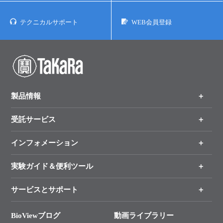
お問い合わせ
資料請求
テクニカルサポート
WEB会員登録
製品情報
受託サービス
製品一覧
（分野、カテゴリーから探す）
インフォメーション
オンライン注文
手法から製品を探す
新製品情報
実験ガイド＆便利ツール
キャンペーン
各種ご案内
サービスとサポート
リアルタイムPCR実験のススメ
タカラバイオ各種会員募集のお知らせ