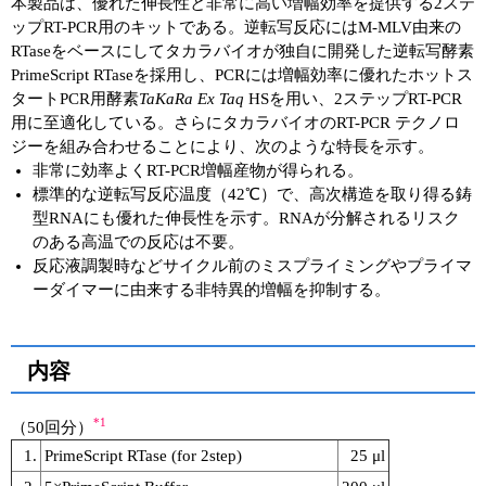
本製品は、優れた伸長性と非常に高い増幅効率を提供する2ステ
ップRT-PCR用のキットである。逆転写反応にはM-MLV由来の
ユーザーズボイス集
RTaseをベースにしてタカラバイオが独自に開発した逆転写酵素
PrimeScript RTaseを採用し、PCRには増幅効率に優れたホットス
動画ライブラリー
タートPCR用酵素
TaKaRa Ex Taq
HSを用い、2ステップRT-PCR
用に至適化している。さらにタカラバイオのRT-PCR テクノロ
Q&A
ジーを組み合わせることにより、次のような特長を示す。
非常に効率よくRT-PCR増幅産物が得られる。
標準的な逆転写反応温度（42℃）で、高次構造を取り得る鋳
型RNAにも優れた伸長性を示す。RNAが分解されるリスク
のある高温での反応は不要。
反応液調製時などサイクル前のミスプライミングやプライマ
ーダイマーに由来する非特異的増幅を抑制する。
内容
*1
（50回分）
1.
PrimeScript RTase (for 2step)
25 μl