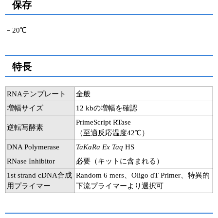
保存
－20℃
特長
RNAテンプレート
全般
増幅サイズ
12 kbの増幅を確認
PrimeScript RTase
逆転写酵素
（至適反応温度42℃）
DNA Polymerase
TaKaRa Ex Taq
HS
RNase Inhibitor
必要（キットに含まれる）
1st strand cDNA合成
Random 6 mers、Oligo dT Primer、特異的
用プライマー
下流プライマーより選択可