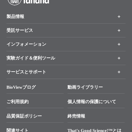
製品情報
受託サービス
製品一覧
（分野、カテゴリーから探す）
インフォメーション
オンライン注文
手法から製品を探す
新製品情報
実験ガイド＆便利ツール
キャンペーン
各種ご案内
サービスとサポート
リアルタイムPCR実験のススメ
タカラバイオ各種会員募集のお知らせ
遺伝子による検査のススメ
総合お問い合わせ
BioViewブログ
動画ライブラリー
終売製品のお知らせ
幹細胞・再生医療研究ガイド
├ テクニカルサポート 技術相談室
価格改定のご案内
ご利用規約
個人情報の保護について
クローニング実験ガイド
├ リアルタイムPCRサポートライン
学会展示・セミナーのご案内
SMARTer NGSポータルサイト
品質保証ポリシー
終売情報
├ 実験コンシェルジュ
技術セミナーのご案内
In-Fusion Cloning
├ 受託サービスお問い合わせ
プライマー設計
関連サイト
That's Good Science!™とは