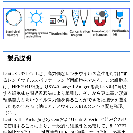
ユーザーズボイス集
動画ライブラリー
Q&A
製品説明
Lenti-X 293T Cellsは、高力価なレンチウイルス産生を可能にす
るレンチウイルスパッケージング用細胞株である。この細胞株
は、HEK293T細胞よりSV40 Large T Antigenを高レベルに発現
する細胞株を限界希釈法により単離し、そこから更に高い形質
転換能力と高いウイルス力価を得ることができる細胞株を選別
したものである（他にアデノウイルスE1Aタンパク質を発現）
（2）。
Lenti-X HT Packaging SystemおよびLenti-X Vectorと組み合わせ
て使用することにより、一般的な細胞株と比較して、対293FT
細胞比で6倍以上、対野生型HEK-293細胞比で30倍以上の高力