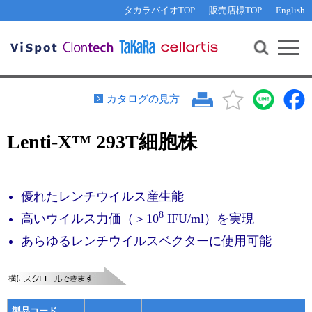
その他 ライセンスに関するご相談
機能解析・サイレンシング
資料請求
お問い合わせ
WEB会員登録
タカラバイオTOP
販売店様TOP
English
遺伝子組換え生物該当製品
Q&A
RNA合成・cDNA合成・クローニング
研究支援ツール
資料請求
制限酵素・電気泳動
Cut-Site Navigator 
制限酵素切断サイトの検索
サンプル請求
抗体・ELISA
カタログの見方
In-Fusion Cloning プライマー設計
核酸抽出・精製・標識
Lenti-X™ 293T細胞株
抗体検索サイト
PCR・等温増幅
リアルタイムPCR
（インターカレーター法）
リアルタイムPCR（qPCR）
プライマー検索・注文
優れたレンチウイルス産生能
装置・ソフトウェア
リアルタイムPCR
（プローブ法）
8
高いウイルス力価（＞10
IFU/ml）を実現
プライマー・プローブ検索・注文
サンプル請求
あらゆるレンチウイルスベクターに使用可能
機器ソフトウェア・ベクター配列ダウンロード
テクニカルサポートライン
ラーニングセンター
製品コード