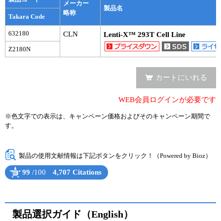
実験ガイド
メーカー
製品名
略称
Takara Code
リアルタイムPCR実験ガイド
632180
CLN
Lenti-X™ 293T Cell Line
遺伝子検査ガイド（食品・水質・家畜他）
Z2180N
NGSポータルサイト
カートにいれる
幹細胞・再生医療研究ガイド
WEB会員ログインが必要です
クローニング実験ガイド
※色文字での表示は、キャンペーン価格およびそのキャンペーン期間で
す。
細胞選択ガイド
エピジェネティクス実験ガイド
製品の使用文献情報は下記ボタンをクリック！（Powered by Bioz）
99
/100
4,707 Citations
RNAi実験ガイド
Powered by Bioz
See more details on Bioz
アプリケーションノート
製品選択ガイド（English）
プロトコール集