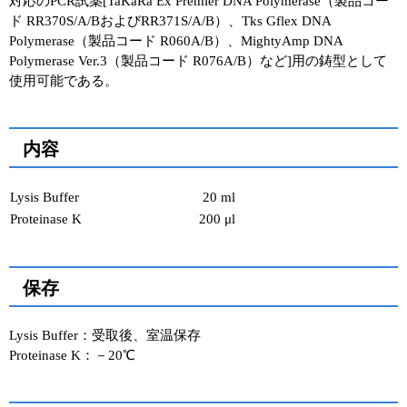
対応のPCR試薬[TaKaRa Ex Premier DNA Polymerase（製品コー
ド RR370S/A/BおよびRR371S/A/B）、Tks Gflex DNA
ユーザーズボイス集
Polymerase（製品コード R060A/B）、MightyAmp DNA
Polymerase Ver.3（製品コード R076A/B）など]用の鋳型として
動画ライブラリー
使用可能である。
Q&A
内容
Lysis Buffer
20 ml
Proteinase K
200 μl
保存
Lysis Buffer：受取後、室温保存
Proteinase K：－20℃