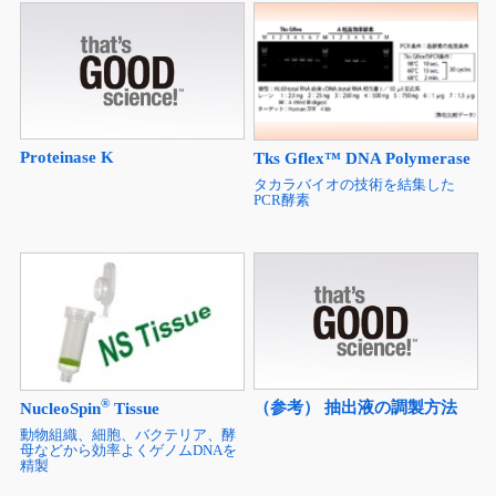
Proteinase K
Tks Gflex™ DNA Polymerase
タカラバイオの技術を結集した
PCR酵素
®
（参考） 抽出液の調製方法
NucleoSpin
Tissue
動物組織、細胞、バクテリア、酵
母などから効率よくゲノムDNAを
精製