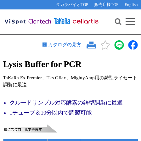
その他 ライセンスに関するご相談
機能解析・サイレンシング
資料請求
お問い合わせ
WEB会員登録
タカラバイオTOP
販売店様TOP
English
遺伝子組換え生物該当製品
Q&A
RNA合成・cDNA合成・クローニング
研究支援ツール
資料請求
制限酵素・電気泳動
Cut-Site Navigator 
制限酵素切断サイトの検索
サンプル請求
抗体・ELISA
カタログの見方
In-Fusion Cloning プライマー設計
核酸抽出・精製・標識
Lysis Buffer for PCR
抗体検索サイト
PCR・等温増幅
リアルタイムPCR
（インターカレーター法）
TaKaRa Ex Premier、Tks Gflex、MightyAmp用の鋳型ライセート
リアルタイムPCR（qPCR）
プライマー検索・注文
調製に最適
装置・ソフトウェア
リアルタイムPCR
（プローブ法）
プライマー・プローブ検索・注文
クルードサンプル対応酵素の鋳型調製に最適
サンプル請求
1チューブ＆10分以内で調製可能
機器ソフトウェア・ベクター配列ダウンロード
テクニカルサポートライン
ラーニングセンター