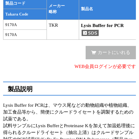
実験ガイド
製品コード
メーカー
製品名
略称
リアルタイムPCR実験ガイド
Takara Code
9170A
TKR
Lysis Buffer for PCR
遺伝子検査ガイド（食品・水質・家畜他）
9170A
NGSポータルサイト
カートにいれる
幹細胞・再生医療研究ガイド
WEB会員ログインが必要です
クローニング実験ガイド
細胞選択ガイド
製品説明
エピジェネティクス実験ガイド
Lysis Buffer for PCRは、マウス尾などの動物組織や植物組織、
RNAi実験ガイド
加工食品等から、簡便にクルードライセートを調製するための
試薬である。
アプリケーションノート
試料サンプルにLysis BufferとProteinase Kを加えて加温処理後に
得られるクルードライセート（抽出上清）はクルードサンプル
プロトコール集