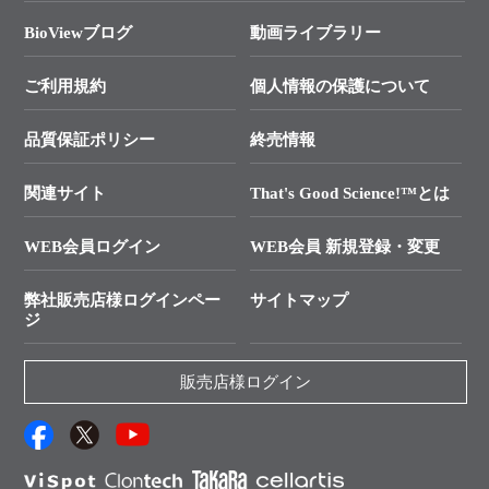
タカラバイオ各種会員募集のお知らせ
遺伝子による検査のススメ
総合お問い合わせ
BioViewブログ
動画ライブラリー
終売製品のお知らせ
幹細胞・再生医療研究ガイド
├ テクニカルサポート 技術相談室
価格改定のご案内
ご利用規約
個人情報の保護について
クローニング実験ガイド
├ リアルタイムPCRサポートライン
学会展示・セミナーのご案内
SMARTer NGSポータルサイト
品質保証ポリシー
終売情報
├ 実験コンシェルジュ
技術セミナーのご案内
In-Fusion Cloning
├ 受託サービスお問い合わせ
プライマー設計
関連サイト
That's Good Science!™とは
タカラバイオ発表文献
└ カスタム製造お問い合わせ
Cut-Site Navigator
WEB会員ログイン
WEB会員 新規登録・変更
制限酵素切断サイトの検索
資料請求 試薬関連
ユーザーズボイス集
弊社販売店様ログインペー
サイトマップ
資料請求 機器関連
ジ
エピジェネティクス実験ガイド
資料請求 受託関連
RNAi実験のススメ
資料請求 核酸抽出・精製カタログ
販売店様ログイン
抗体検索サイト
サンプル請求一覧
ダウンロードサービス