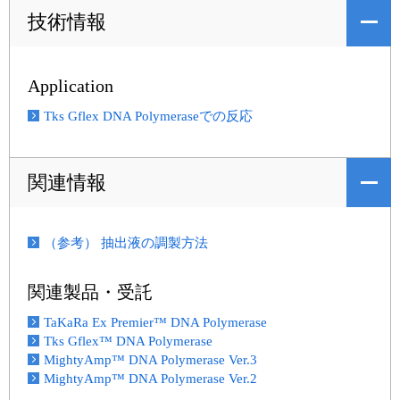
技術情報
Application
Tks Gflex DNA Polymeraseでの反応
関連情報
（参考） 抽出液の調製方法
関連製品・受託
TaKaRa Ex Premier™ DNA Polymerase
Tks Gflex™ DNA Polymerase
MightyAmp™ DNA Polymerase Ver.3
MightyAmp™ DNA Polymerase Ver.2