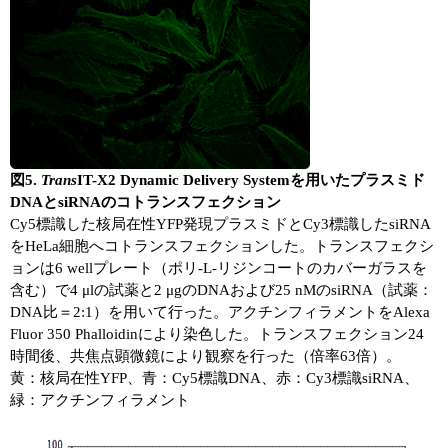
図5.
Trans
IT-X2 Dynamic Delivery Systemを用いたプラスミド
DNAとsiRNAのコトランスフェクション
Cy5標識した核局在性YFP発現プラスミドとCy3標識したsiRNA
をHeLa細胞へコトランスフェクションした。トランスフェクシ
ョンは6 wellプレート（ポリ-L-リジンコートのカバーガラスを
含む）で4 μlの試薬と2 μgのDNAおよび25 nMのsiRNA（試薬：
DNA比＝2:1）を用いて行った。アクチンフィラメントをAlexa
Fluor 350 Phalloidinにより染色した。トランスフェクション24
時間後、共焦点顕微鏡により観察を行った（倍率63倍）。
黄：核局在性YFP、青：Cy5標識DNA、赤：Cy3標識siRNA、
緑：アクチンフィラメント