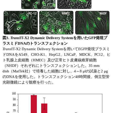
図3.
Trans
IT-X2 Dynamic Delivery Systemを用いたGFP発現プ
ラスミドDNAのトランスフェクション
Trans
IT-X2 Dynamic Delivery Systemを用いてEGFP発現プラスミ
ドDNAをA549、CHO-K1、HepG2、LNCaP、MDCK、PC12、ヒ
ト乳腺上皮細胞（HMEC）及び正常ヒト皮膚線維芽細胞
（NHDF）それぞれにトランスフェクションした。35 mm
dish（MatTek社）で培養した細胞に対し、4～8 μlの試薬と2 μg
のDNAを使用した。トランスフェクション48時間後、倒立型蛍
光顕微鏡により観察を行った。