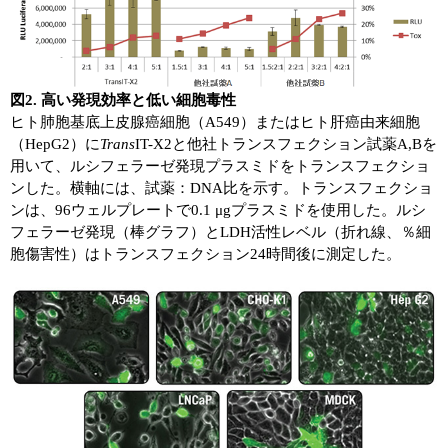
図2. 高い発現効率と低い細胞毒性
ヒト肺胞基底上皮腺癌細胞（A549）またはヒト肝癌由来細胞
（HepG2）に
Trans
IT-X2と他社トランスフェクション試薬A,Bを
用いて、ルシフェラーゼ発現プラスミドをトランスフェクショ
ンした。横軸には、試薬：DNA比を示す。トランスフェクショ
ンは、96ウェルプレートで0.1 μgプラスミドを使用した。ルシ
フェラーゼ発現（棒グラフ）とLDH活性レベル（折れ線、％細
胞傷害性）はトランスフェクション24時間後に測定した。