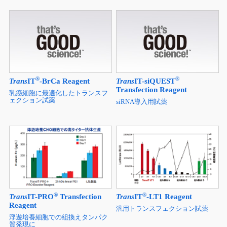
®
®
Trans
IT
-BrCa Reagent
Trans
IT-siQUEST
Transfection Reagent
乳癌細胞に最適化したトランスフ
ェクション試薬
siRNA導入用試薬
®
®
Trans
IT-PRO
Transfection
Trans
IT
-LT1 Reagent
Reagent
汎用トランスフェクション試薬
浮遊培養細胞での組換えタンパク
質発現に