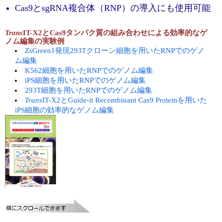
実験ガイド
Cas9とsgRNA複合体（RNP）の導入にも使用可能
リアルタイムPCR実験ガイド
Trans
IT-X2とCas9タンパク質の組み合わせによる効率的なゲ
ノム編集の実験例
遺伝子検査ガイド（食品・水質・家畜他）
ZsGreen1発現293Tクローン細胞を用いたRNPでのゲノ
ム編集
NGSポータルサイト
K562細胞を用いたRNPでのゲノム編集
iPS細胞を用いたRNPでのゲノム編集
幹細胞・再生医療研究ガイド
293T細胞を用いたRNPでのゲノム編集
Trans
IT-X2とGuide-it Recombinant Cas9 Proteinを用いた
クローニング実験ガイド
iPS細胞の効率的なゲノム編集
細胞選択ガイド
エピジェネティクス実験ガイド
RNAi実験ガイド
アプリケーションノート
プロトコール集