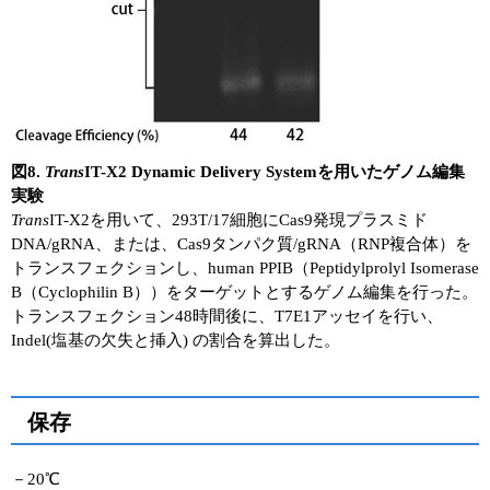
図8.
Trans
IT-X2 Dynamic Delivery Systemを用いたゲノム編集
実験
Trans
IT-X2を用いて、293T/17細胞にCas9発現プラスミド
DNA/gRNA、または、Cas9タンパク質/gRNA（RNP複合体）を
トランスフェクションし、human PPIB（Peptidylprolyl Isomerase
B（Cyclophilin B））をターゲットとするゲノム編集を行った。
トランスフェクション48時間後に、T7E1アッセイを行い、
Indel(塩基の欠失と挿入) の割合を算出した。
保存
－20℃