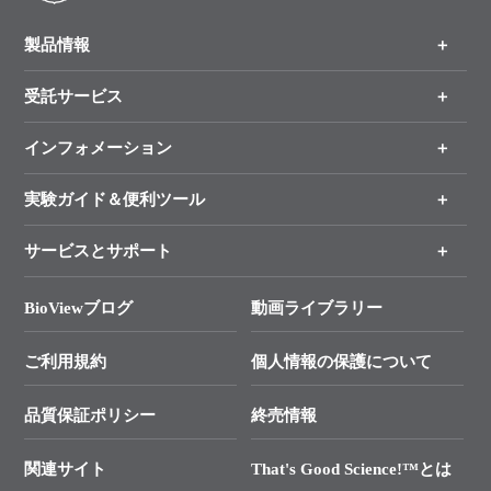
製品情報
受託サービス
製品一覧
（分野、カテゴリーから探す）
インフォメーション
オンライン注文
手法から製品を探す
新製品情報
実験ガイド＆便利ツール
キャンペーン
各種ご案内
サービスとサポート
リアルタイムPCR実験のススメ
タカラバイオ各種会員募集のお知らせ
遺伝子による検査のススメ
総合お問い合わせ
BioViewブログ
動画ライブラリー
終売製品のお知らせ
幹細胞・再生医療研究ガイド
├ テクニカルサポート 技術相談室
価格改定のご案内
ご利用規約
個人情報の保護について
クローニング実験ガイド
├ リアルタイムPCRサポートライン
学会展示・セミナーのご案内
SMARTer NGSポータルサイト
品質保証ポリシー
終売情報
├ 実験コンシェルジュ
技術セミナーのご案内
In-Fusion Cloning
├ 受託サービスお問い合わせ
プライマー設計
関連サイト
That's Good Science!™とは
タカラバイオ発表文献