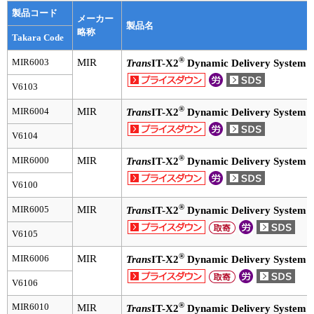
製品コード
メーカー
ユーザーズボイス集
製品名
略称
Takara Code
動画ライブラリー
®
MIR6003
MIR
Trans
IT-X2
Dynamic Delivery System
Q&A
V6103
®
MIR6004
MIR
Trans
IT-X2
Dynamic Delivery System
V6104
®
MIR6000
MIR
Trans
IT-X2
Dynamic Delivery System
V6100
®
MIR6005
MIR
Trans
IT-X2
Dynamic Delivery System
V6105
®
MIR6006
MIR
Trans
IT-X2
Dynamic Delivery System
V6106
®
MIR6010
MIR
Trans
IT-X2
Dynamic Delivery System 