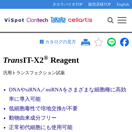
その他 ライセンスに関するご相談
機能解析・サイレンシング
資料請求
お問い合わせ
WEB会員登録
タカラバイオTOP
販売店様TOP
English
遺伝子組換え生物該当製品
Q&A
RNA合成・cDNA合成・クローニング
研究支援ツール
資料請求
制限酵素・電気泳動
Cut-Site Navigator 
制限酵素切断サイトの検索
サンプル請求
抗体・ELISA
カタログの見方
In-Fusion Cloning プライマー設計
核酸抽出・精製・標識
®
Trans
IT-X2
Reagent
抗体検索サイト
PCR・等温増幅
リアルタイムPCR
（インターカレーター法）
汎用トランスフェクション試薬
リアルタイムPCR（qPCR）
プライマー検索・注文
装置・ソフトウェア
DNAやsiRNA／miRNAをさまざまな細胞種に高効
リアルタイムPCR
（プローブ法）
プライマー・プローブ検索・注文
サンプル請求
率に導入可能
低細胞毒性で培地交換が不要
機器ソフトウェア・ベクター配列ダウンロード
テクニカルサポートライン
動物由来成分フリー
ラーニングセンター
正常初代細胞にも使用可能