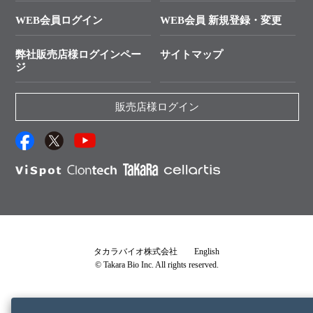
└ カスタム製造お問い合わせ
Cut-Site Navigator
WEB会員ログイン
WEB会員 新規登録・変更
制限酵素切断サイトの検索
資料請求 試薬関連
ユーザーズボイス集
弊社販売店様ログインペー
サイトマップ
資料請求 機器関連
ジ
エピジェネティクス実験ガイド
資料請求 受託関連
RNAi実験のススメ
資料請求 核酸抽出・精製カタログ
販売店様ログイン
抗体検索サイト
サンプル請求一覧
ダウンロードサービス
アプリケーションノート
（旧アプリの部屋）
プロトコール集
Q&A
タカラバイオ株式会社
English
© Takara Bio Inc. All rights reserved.
説明書・CoA・SDSを探す
タカラバイオライセンス確認書