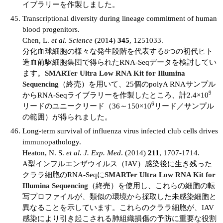
イブラリーを作製しました。
Transcriptional diversity during lineage commitment of human
blood progenitors.
Chen, L.
et al
.
Science
(2014)
345
, 1251033.
分化血球細胞の様々な発生段階を代表する8つの初代ヒト
造血前駆細胞集団で得られたRNA-Seqデータを検討してい
ます。
SMARTer Ultra Low RNA Kit for Illumina
Sequencing
（終売）を用いて、25個のpolyA RNAサンプル
9
からRNA-Seqライブラリーを作製したところ、計2.4×10
6
リードのユニークリード（36～150×10
リード／サンプル
の範囲）が得られました。
Long-term survival of influenza virus infected club cells drives
immunopathology.
Heaton, N. S.
et al
.
J. Exp. Med
. (2014)
211
, 1707-1714.
A型インフルエンザウイルス（IAV）感染後に生き残った
クララ細胞のRNA-Seqに
SMARTer Ultra Low RNA Kit for
Illumina Sequencing
（終売）を使用し、これらの細胞の転
写プロファイルが、類似の環境から採取した未感染細胞と
異なることを示しています。これらのクララ細胞が、IAV
感染により引き起こされる肺組織損傷の予防に重要な役割