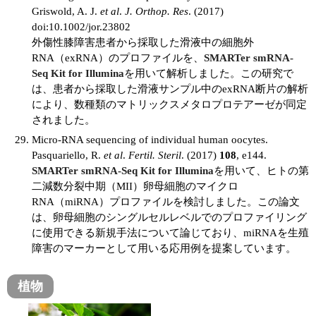
Griswold, A. J.
et al
.
J. Orthop. Res
. (2017)
doi:10.1002/jor.23802
外傷性膝障害患者から採取した滑液中の細胞外
RNA（exRNA）のプロファイルを、
SMARTer smRNA-
Seq Kit for Illumina
を用いて解析しました。この研究で
は、患者から採取した滑液サンプル中のexRNA断片の解析
により、数種類のマトリックスメタロプロテアーゼが同定
されました。
Micro-RNA sequencing of individual human oocytes.
Pasquariello, R.
et al
.
Fertil. Steril
. (2017)
108
, e144.
SMARTer smRNA-Seq Kit for Illumina
を用いて、ヒトの第
二減数分裂中期（MII）卵母細胞のマイクロ
RNA（miRNA）プロファイルを検討しました。この論文
は、卵母細胞のシングルセルレベルでのプロファイリング
に使用できる新規手法について論じており、miRNAを生殖
障害のマーカーとして用いる応用例を提案しています。
植物