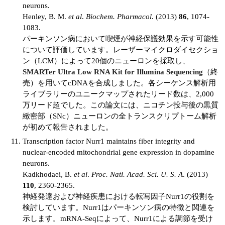
neurons.
Henley, B. M.
et al
.
Biochem. Pharmacol
. (2013)
86
, 1074-
1083.
パーキンソン病において喫煙が神経保護効果を示す可能性
について評価しています。レーザーマイクロダイセクショ
ン（LCM）によって20個のニューロンを採取し、
SMARTer Ultra Low RNA Kit for Illumina Sequencing
（終
売）を用いてcDNAを合成しました。各シーケンス解析用
ライブラリーのユニークマップされたリード数は、2,000
万リード超でした。この論文には、ニコチン投与後の黒質
緻密部（SNc）ニューロンの全トランスクリプトーム解析
が初めて報告されました。
Transcription factor Nurr1 maintains fiber integrity and
nuclear-encoded mitochondrial gene expression in dopamine
neurons.
Kadkhodaei, B.
et al
.
Proc. Natl. Acad. Sci. U. S. A
. (2013)
110
, 2360-2365.
神経発達および神経疾患における転写因子Nurr1の役割を
検討しています。Nurr1はパーキンソン病の特徴と関連を
示します。mRNA-Seqによって、Nurr1による調節を受け