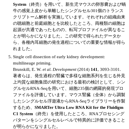
System
（終売）を用いて、新生児マウスの卵形嚢および蝸
牛の感覚上皮から単離したシングルセル301個のトランス
クリプトーム解析を実施しています。それぞれの組織由来
の聴細胞と前庭細胞とを比較したところ、両種類の細胞は
起源が共通であったものの、転写プロファイルが異なるこ
とが明らかになりました。この研究で得られたデータか
ら、各種内耳細胞の発生過程についての重要な情報が得ら
れました。
Single cell dissection of early kidney development:
multilineage priming.
Brunskill, E. W.
et al
.
Development
(2014)
141
, 3093-3101.
著者らは、発生過程の腎臓で多様な細胞系列を生じる外見
上均質な細胞集団の研究における最初の検討として、シン
グルセルRNA-Seqを用いて、細胞235個の網羅的発現プロ
ファイルを評価しています。マウス腎臓（全体）から調製
したシングルセル浮遊液からRNA-Seqライブラリーを作製
するため、
SMARTer Ultra Low RNA Kit for the Fluidigm
C1 System
（終売）を使用したところ、RNAプロセシング
パターンをシングルセルレベルで特異的に評価できること
が明らかになりました。