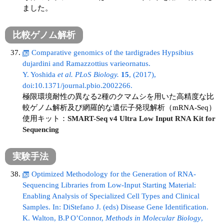
ました。
比較ゲノム解析
Comparative genomics of the tardigrades Hypsibius
dujardini and Ramazzottius varieornatus.
Y. Yoshida
et al.
PLoS Biology.
15
, (2017),
doi:10.1371/journal.pbio.2002266.
極限環境耐性の異なる2種のクマムシを用いた高精度な比
較ゲノム解析及び網羅的な遺伝子発現解析（mRNA-Seq）
使用キット：
SMART-Seq v4 Ultra Low Input RNA Kit for
Sequencing
実験手法
Optimized Methodology for the Generation of RNA-
Sequencing Libraries from Low-Input Starting Material:
Enabling Analysis of Specialized Cell Types and Clinical
Samples. In: DiStefano J. (eds) Disease Gene Identification.
K. Walton, B.P O’Connor,
Methods in Molecular Biology
,