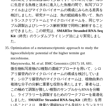
に生息する魚種と淡水に進入した魚種の間で、転写プロフ
ァイルおよびマイクロバイオームの構成にみられる差異を
検討しました。研究チームは、魚の鰓組織を用いて、魚の
トランスクリプトームとマイクロバイオームを、同じサン
プル調製およびシーケンス解析実験で同時に解析すること
ができました。この研究は、
SMARTer Stranded RNA-Seq
Kit
（終売）のランダムプライミング法により実現しまし
た。
Optimization of a metatranscriptomic approach to study the
lignocellulolytic potential of the higher termite gut
microbiome.
Marynowska, M.
et al
. BMC Genomics (2017) 18, 681.
微生物転写産物の2種類の濃縮アプローチを用いて、シロ
アリ腸管内のマイクロバイオームの構成を検討していま
す。シロアリ腸管内のマイクロバイオームは、植物由来の
複雑な分子の分解に重要な役割を果たします。著者らは、
この極めて調製が難しい種類のサンプルからRNAを分離
し、ライブラリーを調製するためのワークフローを最適化
しました。
SMARTer Stranded RNA-Seq Kit
（終売）を用
いることにより、微量な濃縮RNAでも良好なトランスクリ