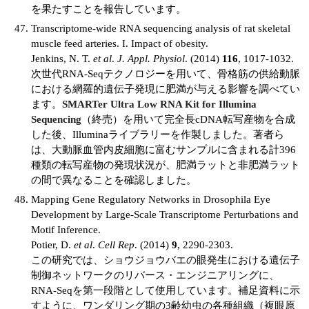
を果たすことを報告しています。
Transcriptome-wide RNA sequencing analysis of rat skeletal
muscle feed arteries. I. Impact of obesity.
Jenkins, N. T.
et al
.
J. Appl. Physiol
. (2014)
116
, 1017-1032.
次世代RNA-Seqテクノロジーを用いて、骨格筋の供給動脈
における網羅的遺伝子発現に肥満が与える影響を調べてい
ます。
SMARTer Ultra Low RNA Kit for Illumina
Sequencing
（終売）を用いて完全長cDNA転写産物を合成
した後、Illuminaライブラリーを作製しました。著者ら
は、大動脈血管内皮細胞に富むサンプルに含まれる計396
種類の転写産物の発現状況が、肥満ラットと非肥満ラット
の間で異なることを確認しました。
Mapping Gene Regulatory Networks in Drosophila Eye
Development by Large-Scale Transcriptome Perturbations and
Motif Inference.
Potier, D.
et al
.
Cell Rep
. (2014)
9
, 2290-2303.
この研究では、ショウジョウバエの眼発生における遺伝子
制御ネットワークのリバース・エンジニアリングに、
RNA-Seqを第一段階として使用しています。補足資料に示
すように、ワンダリング期の3齢幼虫の各種組織（複眼原