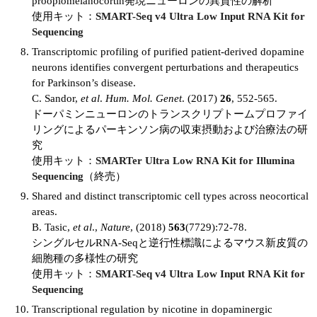
proopiomelanocortin発現ニューロンの異質性の解析
使用キット：
SMART-Seq v4 Ultra Low Input RNA Kit for
Sequencing
Transcriptomic profiling of purified patient-derived dopamine
neurons identifies convergent perturbations and therapeutics
for Parkinson’s disease.
C. Sandor,
et al
.
Hum. Mol. Genet
. (2017)
26
, 552-565.
ドーパミンニューロンのトランスクリプトームプロファイ
リングによるパーキンソン病の収束摂動および治療法の研
究
使用キット：
SMARTer Ultra Low RNA Kit for Illumina
Sequencing
（終売）
Shared and distinct transcriptomic cell types across neocortical
areas.
B. Tasic,
et al
.,
Nature
, (2018)
563
(7729):72-78.
シングルセルRNA-Seqと逆行性標識によるマウス新皮質の
細胞種の多様性の研究
使用キット：
SMART-Seq v4 Ultra Low Input RNA Kit for
Sequencing
Transcriptional regulation by nicotine in dopaminergic