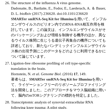
The structure of the influenza A virus genome.
Dadonaite, B., Barilaite, E., Fodor, E., Laederach, A. ＆ Bauer,
D. L.
bioRxiv
(2017) 236620. doi:10.1101/236620
SMARTer smRNA-Seq Kit for Illumina
を用いて、インフル
エンザウイルスのビリオン内でのRNA-RNA相互作用を検
討しています。この論文は、インフルエンザウイルスがそ
のパッケージングおよび増殖を制御する機序のほか、異な
るウイルス株間に生じうる遺伝子再集合の機序についても
詳述しており、新たなパンデミックインフルエンザウイル
ス株の出現予測にこのデータをどのように利用できるかに
ついて論じています。
Ligation-free ribosome profiling of cell type-specific
translation in the brain.
Hornstein, N.
et al
.
Genome Biol
. (2016)
17
, 149.
著者らは、
SMARTer smRNA-Seq Kit for Illumina
を用い
て、ライゲーションフリーのリボソームプロファイリング
法を開発しました。このアプローチをマウス脳組織に用い
て、脳内のmTORシグナリングの標的を特定しました。
Transcriptomic analysis of synovial extracellular RNA
following knee trauma: A pilot study.