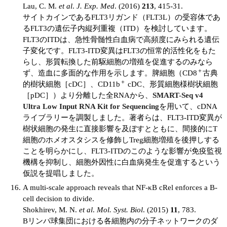
Lau, C. M.
et al
.
J. Exp. Med
. (2016)
213
, 415-31.
サイトカインであるFLT3リガンド（FLT3L）の受容体であ
るFLT3の遺伝子内縦列重複（ITD）を検討しています。
FLT3のITDは、急性骨髄性白血病で高頻度にみられる遺伝
子変化です。FLT3-ITD変異はFLT3の恒常的活性化をもた
らし、形質転換した前駆細胞の増殖を促進するのみなら
＋
ず、造血に多面的な作用を示します。脾細胞（CD8
古典
＋
的樹状細胞［cDC］、CD11b
cDC、形質細胞様樹状細胞
［pDC］）より分離した全RNAから、
SMART-Seq v4
Ultra Low Input RNA Kit for Sequencing
を用いて、cDNA
ライブラリーを調製しました。著者らは、FLT3-ITD変異が
樹状細胞の発生に直接影響を及ぼすとともに、間接的にT
細胞のホメオスタシスを修飾しTreg細胞増殖を後押しする
ことを明らかにし、FLT3-ITDのこのような影響が免疫監視
機構を抑制し、細胞外因性に白血病発生を促進するという
仮説を提唱しました。
A multi-scale approach reveals that NF-κB cRel enforces a B-
cell decision to divide.
Shokhirev, M. N.
et al
.
Mol. Syst. Biol
. (2015)
11
, 783.
Bリンパ球集団における各細胞内の分子ネットワークのダ