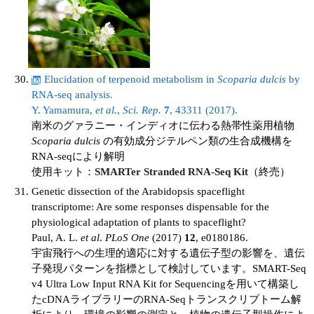
Elucidation of terpenoid metabolism in
Scoparia dulcis
by
RNA-seq analysis.
Y. Yamamura,
et al.
,
Sci. Rep.
7
, 43311 (2017).
南米のグァラニー・インディオに伝わる熱帯性薬用植物
Scoparia dulcis
の有効成分ジテルペン類の生合成機構を
RNA-seqにより解明
使用キット：
SMARTer Stranded RNA-Seq Kit
（終売）
Genetic dissection of the Arabidopsis spaceflight
transcriptome: Are some responses dispensable for the
physiological adaptation of plants to spaceflight?
Paul, A. L.
et al
.
PLoS One
(2017)
12
, e0180186.
宇宙飛行への生理的適応に対する遺伝子型の影響を、遺伝
子発現パターンを指標として検討しています。SMART-Seq
v4 Ultra Low Input RNA Kit for Sequencingを用いて構築し
たcDNAライブラリーのRNA-Seqトランスクリプトーム解