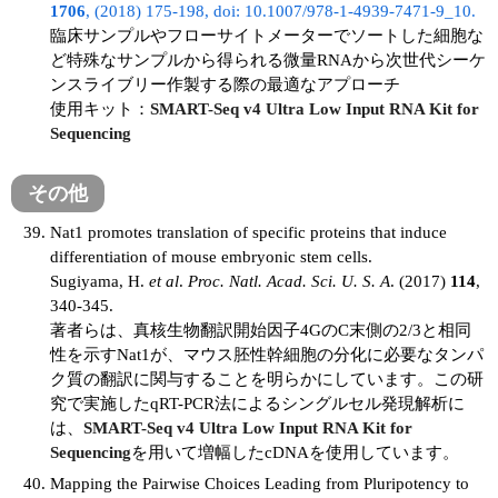
1706
, (2018) 175-198, doi: 10.1007/978-1-4939-7471-9_10.
臨床サンプルやフローサイトメーターでソートした細胞な
ど特殊なサンプルから得られる微量RNAから次世代シーケ
ンスライブリー作製する際の最適なアプローチ
使用キット：
SMART-Seq v4 Ultra Low Input RNA Kit for
Sequencing
その他
Nat1 promotes translation of specific proteins that induce
differentiation of mouse embryonic stem cells.
Sugiyama, H.
et al
.
Proc. Natl. Acad. Sci. U. S. A
. (2017)
114
,
340-345.
著者らは、真核生物翻訳開始因子4GのC末側の2/3と相同
性を示すNat1が、マウス胚性幹細胞の分化に必要なタンパ
ク質の翻訳に関与することを明らかにしています。この研
究で実施したqRT-PCR法によるシングルセル発現解析に
は、
SMART-Seq v4 Ultra Low Input RNA Kit for
Sequencing
を用いて増幅したcDNAを使用しています。
Mapping the Pairwise Choices Leading from Pluripotency to