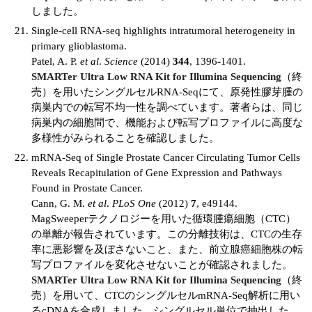
しました。
Single-cell RNA-seq highlights intratumoral heterogeneity in
primary glioblastoma.
Patel, A. P.
et al
.
Science
(2014)
344
, 1396-1401.
SMARTer Ultra Low RNA Kit for Illumina Sequencing
（終
売）を用いたシングルセルRNA-Seqにて、原発性膠芽腫の
病巣内での転写不均一性を調べています。著者らは、同じ
病巣内の細胞間で、機能および転写プロファイルに高度な
多様性がみられることを確認しました。
mRNA-Seq of Single Prostate Cancer Circulating Tumor Cells
Reveals Recapitulation of Gene Expression and Pathways
Found in Prostate Cancer.
Cann, G. M.
et al
.
PLoS One
(2012)
7
, e49144.
MagSweeperテクノロジーを用いた循環腫瘍細胞（CTC）
の単離が報告されています。この分離技術は、CTCの生存
率に悪影響を及ぼさないこと、また、前立腺癌細胞株の転
写プロファイルを変化させないことが確認されました。
SMARTer Ultra Low RNA Kit for Illumina Sequencing
（終
売）を用いて、CTCのシングルセルmRNA-Seq解析に用い
るcDNAを合成しました。シングルセル単位で抽出した