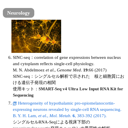
Neurology
SINC-seq：correlation of gene expressions between nucleus
and cytoplasm reflects single-cell physiology.
M. N. Abdelmoez
et al
.,
Genome Med
.
19
:66 (2017)
SINC-seq：シングルセル解析で示された 核と細胞質にお
ける遺伝子発現の相関
使用キット：
SMART-Seq v4 Ultra Low Input RNA Kit for
Sequencing
Heterogeneity of hypothalamic pro-opiomelanocortin-
expressing neurons revealed by single-cell RNA sequencing.
B. Y. H. Lam,
et al.
,
Mol. Metab.
6
, 383-392 (2017).
シングルセルRNA-Seqによる視床下部の