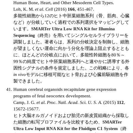
Human Bone, Heart, and Other Mesoderm Cell Types.
Loh, K. M.
et al
.
Cell
(2016)
166
, 451-467.
多能性細胞から12のヒト中胚葉細胞系列（骨、筋肉、心臓
など）が分岐していく過程での系列選択をマッピングして
います。
SMARTer Ultra Low RNA Kit for Illumina
Sequencing
（終売）を用いてシングルセルライブラリーを
調製しました。著者らは、系列の分岐決定を制御し、細胞
が望ましくない運命に向かう分化を理論上阻止するととも
に、ほとんどの分岐点において、多能性幹細胞を80％～
99％の純度でヒト中胚葉細胞系列へと速やかに誘導する外
因性シグナルの条件を規定しました。この戦略により、各
in vivo
モデルに移植可能なヒト骨および心臓前駆細胞を作
製できました。
Human cerebral organoids recapitulate gene expression
programs of fetal neocortex development.
Camp, J. G.
et al
.
Proc. Natl. Acad. Sci. U. S. A
. (2015)
112
,
15672-15677.
ヒト大脳オルガノイドおよび胎児の新皮質組織から採取し
た細胞の転写プロファイルを比較するため、
SMARTer
Ultra Low Input RNA Kit for the Fluidigm C1 System
（終