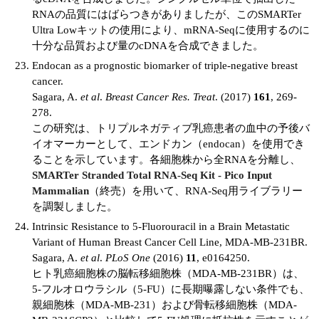
RNAの品質にはばらつきがありましたが、このSMARTer
Ultra Lowキットの使用により、mRNA-Seqに使用するのに
十分な品質および量のcDNAを合成できました。
Endocan as a prognostic biomarker of triple-negative breast
cancer.
Sagara, A.
et al
.
Breast Cancer Res. Treat
. (2017)
161
, 269-
278.
この研究は、トリプルネガティブ乳癌患者の血中の予後バ
イオマーカーとして、エンドカン（endocan）を使用でき
ることを示しています。各細胞株から全RNAを分離し、
SMARTer Stranded Total RNA-Seq Kit - Pico Input
Mammalian
（終売）を用いて、RNA-Seq用ライブラリー
を調製しました。
Intrinsic Resistance to 5-Fluorouracil in a Brain Metastatic
Variant of Human Breast Cancer Cell Line, MDA-MB-231BR.
Sagara, A.
et al
.
PLoS One
(2016)
11
, e0164250.
ヒト乳癌細胞株の脳転移細胞株（MDA-MB-231BR）は、
5-フルオロウラシル（5-FU）に長期曝露しない条件でも、
親細胞株（MDA-MB-231）および骨転移細胞株（MDA-