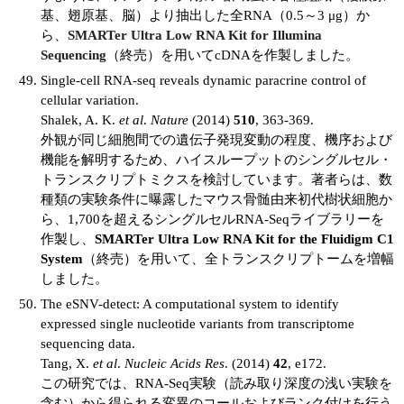
基、翅原基、脳）より抽出した全RNA（0.5～3 μg）か
ら、
SMARTer Ultra Low RNA Kit for Illumina
Sequencing
（終売）を用いてcDNAを作製しました。
Single-cell RNA-seq reveals dynamic paracrine control of
cellular variation.
Shalek, A. K.
et al
.
Nature
(2014)
510
, 363-369.
外観が同じ細胞間での遺伝子発現変動の程度、機序および
機能を解明するため、ハイスループットのシングルセル・
トランスクリプトミクスを検討しています。著者らは、数
種類の実験条件に曝露したマウス骨髄由来初代樹状細胞か
ら、1,700を超えるシングルセルRNA-Seqライブラリーを
作製し、
SMARTer Ultra Low RNA Kit for the Fluidigm C1
System
（終売）を用いて、全トランスクリプトームを増幅
しました。
The eSNV-detect: A computational system to identify
expressed single nucleotide variants from transcriptome
sequencing data.
Tang, X.
et al
.
Nucleic Acids Res
. (2014)
42
, e172.
この研究では、RNA-Seq実験（読み取り深度の浅い実験を
含む）から得られる変異のコールおよびランク付けを行う