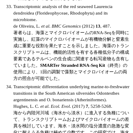
Transcriptomic analysis of the red seaweed Laurencia
dendroidea (Florideophyceae, Rhodophyta) and its
microbiome.
de Oliveira, L.
et al
.
BMC Genomics
(2012)
13
, 487.
著者らは、海藻とマイクロバイオームのRNA-Seqを同時に
実施し、紅藻のマイクロバイオームが有機物分解と窒素生
成に重要な役割を果たすことを示しました。海藻のトラン
スクリプトームは、機能的活性を有する各種低分子の構成
要素であるテルペンの生合成に関連する転写産物も含有し
ていました。
SMARTer Stranded RNA-Seq Kit
（終売）の
使用により、1回の調製で藻類とマイクロバイオームの両
方の照合が可能でした。
Transcriptomic differentiation underlying marine-to-freshwater
transitions in the South American silversides Odontesthes
argentinensis and O. bonariensis (Atheriniformes).
Hughes, L. C.
et al
.
Ecol. Evol
. (2017)
7
, 5258-5268.
海から内陸河川域（海水から淡水）に進入する魚種につい
て、トランスクリプトームおよびマイクロバイオームの差
異を検討しています。海水・淡水間の塩分濃度の急激な変
化に耐えうる魚種は極めて少数です。この研究では、海水