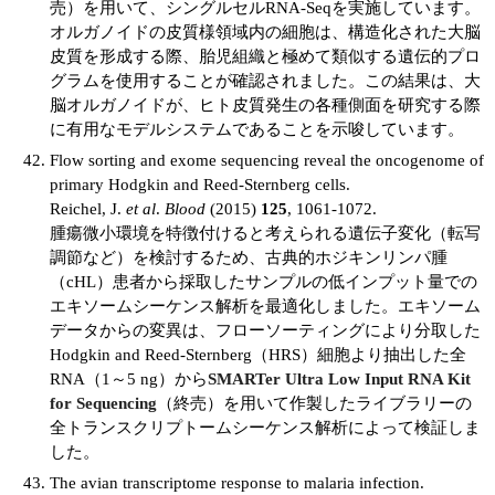
売）を用いて、シングルセルRNA-Seqを実施しています。
オルガノイドの皮質様領域内の細胞は、構造化された大脳
皮質を形成する際、胎児組織と極めて類似する遺伝的プロ
グラムを使用することが確認されました。この結果は、大
脳オルガノイドが、ヒト皮質発生の各種側面を研究する際
に有用なモデルシステムであることを示唆しています。
Flow sorting and exome sequencing reveal the oncogenome of
primary Hodgkin and Reed-Sternberg cells.
Reichel, J.
et al
.
Blood
(2015)
125
, 1061-1072.
腫瘍微小環境を特徴付けると考えられる遺伝子変化（転写
調節など）を検討するため、古典的ホジキンリンパ腫
（cHL）患者から採取したサンプルの低インプット量での
エキソームシーケンス解析を最適化しました。エキソーム
データからの変異は、フローソーティングにより分取した
Hodgkin and Reed-Sternberg（HRS）細胞より抽出した全
RNA（1～5 ng）から
SMARTer Ultra Low Input RNA Kit
for Sequencing
（終売）を用いて作製したライブラリーの
全トランスクリプトームシーケンス解析によって検証しま
した。
The avian transcriptome response to malaria infection.