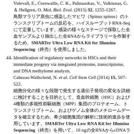
Videvall, E., Cornwallis, C. K., Palinauskas, V., Valkiunas, G.
＆ Hellgren, O. Mol.
Biol. Evol
. (2015)
32
, 1255-1267.
鳥類マラリア原虫に感染したマヒワ（Spinus spinus）のト
ランスクリプトームの反応を、ハイスループットRNA-Seq
にて定量しています。感染の様々なステージで採取した全
血サンプルより抽出した全RNAからライブラリーを作製す
るため、
SMARTer Ultra Low RNA Kit for Illumina
Sequencing
（終売）を使用しました。
Identification of regulatory networks in HSCs and their
immediate progeny via integrated proteome, transcriptome,
and DNA methylome analysis.
Cabezas-Wallscheid, N.
et al
.
Cell Stem Cell
(2014)
15
, 507-
522.
細胞分化の様々な段階で発生する遺伝子発現の変化を詳細
に検討することを目的として、造血幹細胞（HSC）および
4種類の多能性前駆細胞（MPP）集団のプロテオーム、ト
ランスクリプトーム、およびゲノム全体のメチロームデー
タを確立するため、希少細胞集団の解析に技術的進歩を使
用しています。
SMARTer Ultra Low RNA Kit for Illumina
Sequencing
（終売）を用いて、10 ngの全RNAからcDNAラ