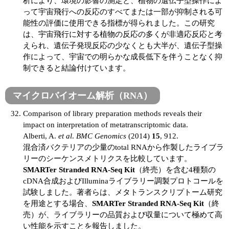
析により、環境の影響の測定と、植物の遺伝子型操作によ
って宇宙飛行への反応のすべてまたは一部が抑制される可
能性の評価に使用できる指標が得られました。この研究
は、宇宙飛行に対する植物の反応の多くが非適応反応と考
えられ、遺伝子発現反応の少なくとも大半が、遺伝子型操
作によって、宇宙での明らかな成長低下を伴うことなく抑
制できると結論付けています。
マイクロバイオーム解析（RNA）
Comparison of library preparation methods reveals their
impact on interpretation of metatranscriptomic data.
Alberti, A.
et al
.
BMC Genomics
(2014)
15
, 912.
混合済バクテリアの少量のtotal RNAから作製したライブラ
リーのシーケンスメトリクスを比較しています。
SMARTer Stranded RNA-Seq Kit
（終売）を含む4種類の
cDNA合成およびIlluminaライブラリー調製プロトコールを
試験しました。著者らは、メタトランスクリプトーム研究
を用途とする場合、
SMARTer Stranded RNA-Seq Kit
（終
売）が、ライブラリーの品質および収量について極めて高
い性能を示すことを報告しました。