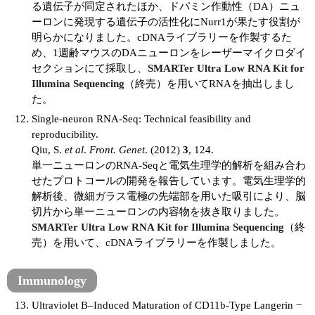
る遺伝子が同定されたほか、ドパミン作動性（DA）ニュ
ーロンに発現する遺伝子の活性化にNurr1が果たす役割が
明らかになりました。cDNAライブラリーを作製するた
め、1週齢マウスのDAニューロンをレーザーマイクロダイ
セクションにて採取し、
SMARTer Ultra Low RNA Kit for
Illumina Sequencing
（終売）を用いてRNAを抽出しまし
た。
Single-neuron RNA-Seq: Technical feasibility and
reproducibility.
Qiu, S.
et al
.
Front. Genet
. (2012)
3
, 124.
単一ニューロンのRNA-Seqと電気生理学的解析を組み合わ
せたプロトコールの開発を報告しています。電気生理学的
解析後、微細ガラス電極の先端部を用いた吸引により、脳
切片から単一ニューロンの内容物を抜き取りました。
SMARTer Ultra Low RNA Kit for Illumina Sequencing
（終
売）を用いて、cDNAライブラリーを作製しました。
Immunology
Ultraviolet B–Induced Maturation of CD11b-Type Langerin −