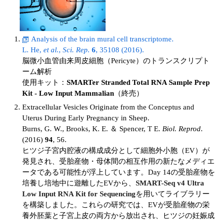
実験ガイド
リアルタイムPCR実験ガイド
Analysis of the brain mural cell transcriptome.
遺伝子検査ガイド（食品・水質・家畜他）
L. He,
et al.
,
Sci. Rep.
6
, 35108 (2016).
脳微小血管由来周皮細胞（Pericyte）のトランスクリプト
NGSポータルサイト
ーム解析
使用キット：
SMARTer Stranded Total RNA Sample Prep
幹細胞・再生医療研究ガイド
Kit - Low Input Mammalian
（終売）
Extracellular Vesicles Originate from the Conceptus and
クローニング実験ガイド
Uterus During Early Pregnancy in Sheep.
Burns, G. W., Brooks, K. E. ＆ Spencer, T E.
Biol. Reprod
.
細胞選択ガイド
(2016)
94
, 56.
ヒツジ子宮内腔液の構成成分として細胞外小胞（EV）が
エピジェネティクス実験ガイド
発見され、受胎産物・母体間の相互作用の新たなメディエ
ータである可能性が浮上しています。Day 14の受胎産物を
RNAi実験ガイド
培養し培地中に遊離したEVから、
SMART-Seq v4 Ultra
Low Input RNA Kit for Sequencing
を用いてライブラリー
アプリケーションノート
を構築しました。これらの研究では、EVが受胎産物の栄
養外胚葉と子宮上皮の両方から放出され、ヒツジの妊娠成
プロトコール集