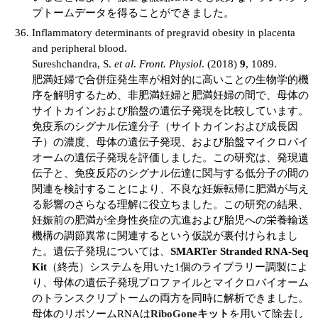
プトームデータを得ることができました。
Inflammatory determinants of pregravid obesity in placenta
and peripheral blood.
Sureshchandra, S.
et al
.
Front. Physiol
. (2018)
9
, 1089.
肥満妊婦で合併症発生率が相対的に高いことの生物学的機
序を解明するため、非肥満妊婦と肥満妊婦の間で、母体の
サイトカインおよび胎盤の遺伝子発現を比較しています。
免疫系のシグナル伝達分子（サイトカインおよび成長因
子）の濃度、母体の遺伝子発現、および胎盤マイクロバイ
オームの遺伝子発現を評価しました。この研究は、発現遺
伝子と、免疫反応のシグナル伝達に関与する低分子の間の
関連を検討することにより、不良な妊娠転帰に肥満が与え
る影響のさらなる理解に役立ちました。この研究の結果、
妊娠前の肥満が全身性炎症の亢進および胎児への栄養輸送
機構の調節異常に関連するという仮説が裏付けられまし
た。遺伝子発現については、
SMARTer Stranded RNA-Seq
Kit
（終売）システムを用いた1個のライブラリー調製によ
り、母体の遺伝子発現プロファイルとマイクロバイオーム
のトランスクリプトームの両方を同時に解析できました。
母体のリボソームRNAは
RiboGoneキット
を用いて除去し