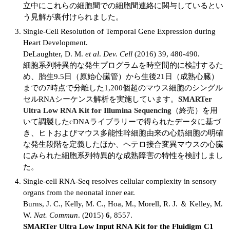
立中にこれらの細胞間での細胞間連絡に関与しているとい
う見解が裏付けられました。
ユーザーズボイス集
Single-Cell Resolution of Temporal Gene Expression during
動画ライブラリー
Heart Development.
DeLaughter, D. M.
et al
.
Dev. Cell
(2016) 39, 480-490.
Q&A
細胞系列特異的な発生プログラムを時空間的に検討するた
め、胎生9.5日（原始心臓管）から生後21日（成熟心臓）
までの7時点で分離した1,200個超のマウス細胞のシングル
セルRNAシーケンス解析を実施しています。
SMARTer
Ultra Low RNA Kit for Illumina Sequencing
（終売）を用
いて調製したcDNAライブラリーで得られたデータに基づ
き、ヒトおよびマウス多能性幹細胞由来の心筋細胞の明確
な発生段階を定義したほか、ヘテロ接合変異マウスの心臓
にみられた細胞系列特異的な成熟障害の特性を検討しまし
た。
Single-cell RNA-Seq resolves cellular complexity in sensory
organs from the neonatal inner ear.
Burns, J. C., Kelly, M. C., Hoa, M., Morell, R. J. ＆ Kelley, M.
W.
Nat. Commun
. (2015)
6
, 8557.
SMARTer Ultra Low Input RNA Kit for the Fluidigm C1