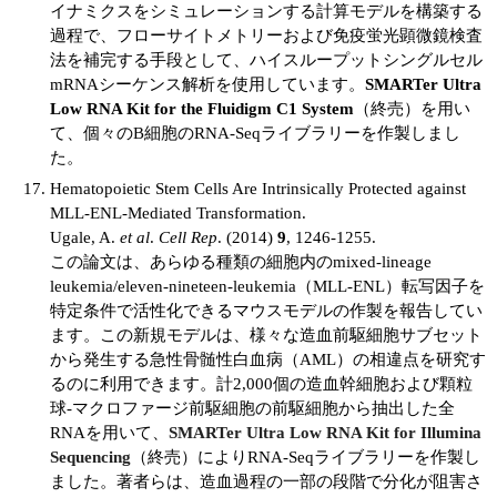
イナミクスをシミュレーションする計算モデルを構築する
過程で、フローサイトメトリーおよび免疫蛍光顕微鏡検査
法を補完する手段として、ハイスループットシングルセル
mRNAシーケンス解析を使用しています。
SMARTer Ultra
Low RNA Kit for the Fluidigm C1 System
（終売）を用い
て、個々のB細胞のRNA-Seqライブラリーを作製しまし
た。
Hematopoietic Stem Cells Are Intrinsically Protected against
MLL-ENL-Mediated Transformation.
Ugale, A.
et al
.
Cell Rep
. (2014)
9
, 1246-1255.
この論文は、あらゆる種類の細胞内のmixed-lineage
leukemia/eleven-nineteen-leukemia（MLL-ENL）転写因子を
特定条件で活性化できるマウスモデルの作製を報告してい
ます。この新規モデルは、様々な造血前駆細胞サブセット
から発生する急性骨髄性白血病（AML）の相違点を研究す
るのに利用できます。計2,000個の造血幹細胞および顆粒
球-マクロファージ前駆細胞の前駆細胞から抽出した全
RNAを用いて、
SMARTer Ultra Low RNA Kit for Illumina
Sequencing
（終売）によりRNA-Seqライブラリーを作製し
ました。著者らは、造血過程の一部の段階で分化が阻害さ