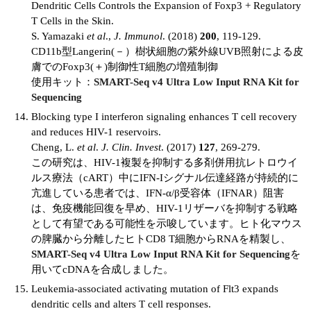
Dendritic Cells Controls the Expansion of Foxp3 + Regulatory
T Cells in the Skin.
S. Yamazaki
et al
.,
J. Immunol
. (2018)
200
, 119-129.
CD11b型Langerin(－）樹状細胞の紫外線UVB照射による皮
膚でのFoxp3(＋)制御性T細胞の増殖制御
使用キット：
SMART-Seq v4 Ultra Low Input RNA Kit for
Sequencing
Blocking type I interferon signaling enhances T cell recovery
and reduces HIV-1 reservoirs.
Cheng, L.
et al
.
J. Clin. Invest
. (2017)
127
, 269-279.
この研究は、HIV-1複製を抑制する多剤併用抗レトロウイ
ルス療法（cART）中にIFN-Iシグナル伝達経路が持続的に
亢進している患者では、IFN-α/β受容体（IFNAR）阻害
は、免疫機能回復を早め、HIV-1リザーバを抑制する戦略
として有望である可能性を示唆しています。ヒト化マウス
の脾臓から分離したヒトCD8 T細胞からRNAを精製し、
SMART-Seq v4 Ultra Low Input RNA Kit for Sequencing
を
用いてcDNAを合成しました。
Leukemia-associated activating mutation of Flt3 expands
dendritic cells and alters T cell responses.