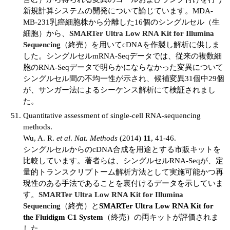
新規計算システムの開発について論じています。MDA-
MB-231乳癌細胞株から分離した16個のシングルセル（生
細胞）から、
SMARTer Ultra Low RNA Kit for Illumina
Sequencing
（終売）を用いてcDNAを作製し解析に供しま
した。シングルセルmRNA-Seqデータでは、従来の複数細
胞のRNA-Seqデータで明らかにならなかった変異について
シングルセル間の不均一性が示され、候補変異31個中29個
が、サンガー法によるシーケンス解析にて検証されまし
た。
Quantitative assessment of single-cell RNA-sequencing
methods.
Wu, A. R.
et al
.
Nat. Methods
(2014)
11
, 41-46.
シングルセルからのcDNA合成を用途とする市販キットを
比較しています。著者らは、シングルセルRNA-Seqが、定
量的トランスクリプトーム解析方法として実施可能かつ再
現性のある手法であることを裏付けるデータを示していま
す。
SMARTer Ultra Low RNA Kit for Illumina
Sequencing
（終売）と
SMARTer Ultra Low RNA Kit for
the Fluidigm C1 System
（終売）の両キットが評価されま
した。