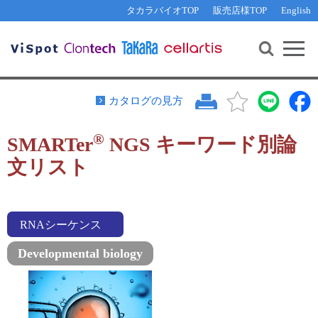
その他 ライセンスに関するご相談
機能解析・サイレンシング
資料請求
お問い合わせ
WEB会員登録
タカラバイオTOP
販売店様TOP
English
遺伝子組換え生物該当製品
Q&A
RNA合成・cDNA合成・クローニング
研究支援ツール
資料請求
制限酵素・電気泳動
Cut-Site Navigator 
制限酵素切断サイトの検索
サンプル請求
抗体・ELISA
カタログの見方
In-Fusion Cloning プライマー設計
核酸抽出・精製・標識
®
SMARTer
NGS キーワード別論
抗体検索サイト
PCR・等温増幅
文リスト
リアルタイムPCR
（インターカレーター法）
リアルタイムPCR（qPCR）
プライマー検索・注文
装置・ソフトウェア
リアルタイムPCR
（プローブ法）
RNAシーケンス
プライマー・プローブ検索・注文
サンプル請求
Developmental biology
機器ソフトウェア・ベクター配列ダウンロード
テクニカルサポートライン
ラーニングセンター