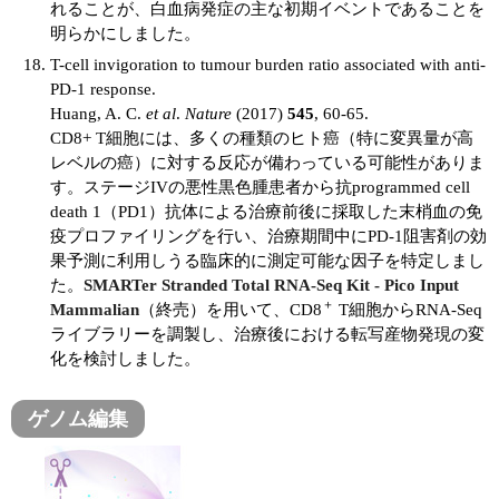
れることが、白血病発症の主な初期イベントであることを
明らかにしました。
T-cell invigoration to tumour burden ratio associated with anti-
PD-1 response.
Huang, A. C.
et al
.
Nature
(2017)
545
, 60-65.
CD8+ T細胞には、多くの種類のヒト癌（特に変異量が高
レベルの癌）に対する反応が備わっている可能性がありま
す。ステージIVの悪性黒色腫患者から抗programmed cell
death 1（PD1）抗体による治療前後に採取した末梢血の免
疫プロファイリングを行い、治療期間中にPD-1阻害剤の効
果予測に利用しうる臨床的に測定可能な因子を特定しまし
た。
SMARTer Stranded Total RNA-Seq Kit - Pico Input
＋
Mammalian
（終売）を用いて、CD8
T細胞からRNA-Seq
ライブラリーを調製し、治療後における転写産物発現の変
化を検討しました。
ゲノム編集