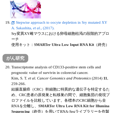
Stepwise approach to oocyte depletion in Sry mutated XY
A. Sakashita,
et al.
, (2017).
Sry変異XY雌マウスにおける卵母細胞枯渇の段階的アプロ
ーチ
使用キット：
SMARTer Ultra Low Input RNA Kit
（終売）
がん研究
Transcriptome analysis of CD133-positive stem cells and
prognostic value of survivin in colorectal cancer.
Kim, S. T.
et al
.
Cancer Genomics and Proteomics
(2014)
11
,
259-266.
結腸直腸癌（CRC）幹細胞に特異的な遺伝子を特定するた
め、CRC患者の原発巣と転移巣の間で、細胞集団の発現プ
ロファイルを比較しています。各標本のCRC細胞から全
RNAを分離し、
SMARTer Ultra Low RNA Kit for Illumina
Sequencing
（終売）を用いてRNA-Seqライブラリーを作製