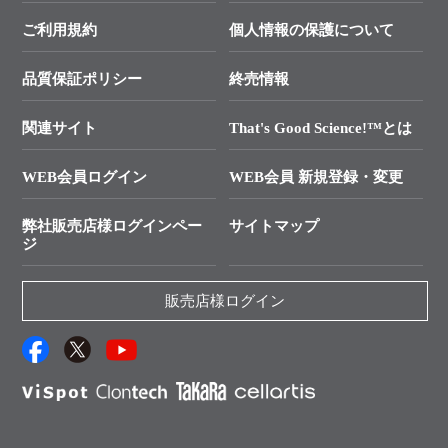
幹細胞・再生医療研究ガイド
├ テクニカルサポート 技術相談室
価格改定のご案内
ご利用規約
個人情報の保護について
クローニング実験ガイド
├ リアルタイムPCRサポートライン
学会展示・セミナーのご案内
SMARTer NGSポータルサイト
品質保証ポリシー
終売情報
├ 実験コンシェルジュ
技術セミナーのご案内
In-Fusion Cloning
├ 受託サービスお問い合わせ
プライマー設計
関連サイト
That's Good Science!™とは
タカラバイオ発表文献
└ カスタム製造お問い合わせ
Cut-Site Navigator
WEB会員ログイン
WEB会員 新規登録・変更
制限酵素切断サイトの検索
資料請求 試薬関連
ユーザーズボイス集
弊社販売店様ログインペー
サイトマップ
資料請求 機器関連
ジ
エピジェネティクス実験ガイド
資料請求 受託関連
RNAi実験のススメ
資料請求 核酸抽出・精製カタログ
販売店様ログイン
抗体検索サイト
サンプル請求一覧
ダウンロードサービス
アプリケーションノート
（旧アプリの部屋）