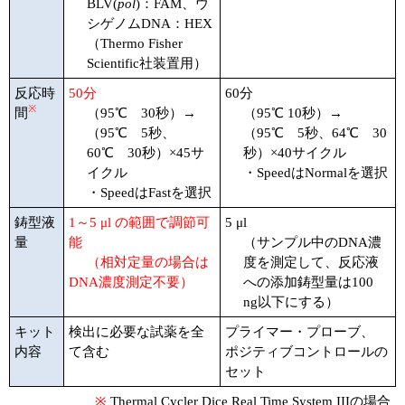
BLV(
pol
)：FAM、ウ
シゲノムDNA：HEX
ユーザーズボイス集
（Thermo Fisher
Scientific社装置用）
動画ライブラリー
反応時
50分
60分
※
Q&A
間
（95℃ 30秒）→
（95℃ 10秒）→
（95℃ 5秒、
（95℃ 5秒、64℃ 30
60℃ 30秒）×45サ
秒）×40サイクル
イクル
・SpeedはNormalを選択
・SpeedはFastを選択
鋳型液
1～5 μl の範囲で調節可
5 μl
量
能
（サンプル中のDNA濃
（相対定量の場合は
度を測定して、反応液
DNA濃度測定不要）
への添加鋳型量は100
ng以下にする）
キット
検出に必要な試薬を全
プライマー・プローブ、
内容
て含む
ポジティブコントロールの
セット
※
Thermal Cycler Dice Real Time System IIIの場合