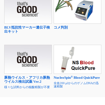
BLV抵抗性マーカー遺伝子検
コメ判別
出キット
®
豚熱ウイルス・アフリカ豚熱
NucleoSpin
Blood QuickPure
ウイルス検出試薬 Ver.2
全血200 μlからのゲノムDNAの迅
速精製
様々な試料からの核酸精製が不要