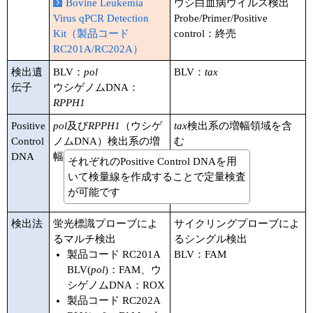
実験ガイド
Bovine Leukemia
ウシ白血病ウイルス検出
Virus qPCR Detection
Probe/Primer/Positive
リアルタイムPCR実験ガイド
Kit（製品コード
control：終売
RC201A/RC202A）
遺伝子検査ガイド（食品・水質・家畜他）
検出遺
BLV：
pol
BLV：
tax
伝子
ウシゲノムDNA：
NGSポータルサイト
RPPH1
幹細胞・再生医療研究ガイド
Positive
pol
及び
RPPH1
（ウシゲ
tax
検出系の増幅領域を含
Control
ノムDNA）検出系の増
む
クローニング実験ガイド
DNA
幅領域を含む
それぞれのPositive Control DNAを用
いて検量線を作成することで定量検査
細胞選択ガイド
が可能です
エピジェネティクス実験ガイド
検出法
蛍光標識プローブによ
サイクリングプローブによ
るマルチ検出
るシングル検出
RNAi実験ガイド
製品コード RC201A
BLV：FAM
BLV(
pol
)：FAM、ウ
アプリケーションノート
シゲノムDNA：ROX
製品コード RC202A
プロトコール集