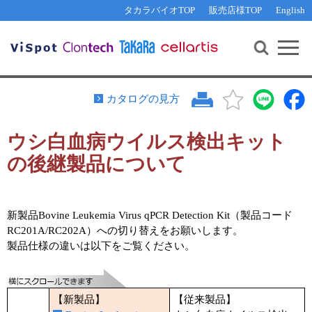
その他 ライセンスに関するご相談
機能解析・サイレンシング
資料請求
お問い合わせ
WEB会員登録
タカラバイオTOP
販売店様TOP
English
遺伝子組換え生物該当製品
Q&A
RNA合成・cDNA合成・クローニング
研究支援ツール
資料請求
制限酵素・電気泳動
Cut-Site Navigator 
制限酵素切断サイトの検索
サンプル請求
抗体・ELISA
カタログの見方
In-Fusion Cloning プライマー設計
核酸抽出・精製・標識
ウシ白血病ウイルス検出キット
抗体検索サイト
PCR・等温増幅
の後継製品について
リアルタイムPCR
（インターカレーター法）
リアルタイムPCR（qPCR）
プライマー検索・注文
装置・ソフトウェア
リアルタイムPCR
（プローブ法）
新製品Bovine Leukemia Virus qPCR Detection Kit（製品コード
プライマー・プローブ検索・注文
サンプル請求
RC201A/RC202A）への切り替えをお願いします。
製品仕様の違いは以下をご覧ください。
機器ソフトウェア・ベクター配列ダウンロード
テクニカルサポートライン
ラーニングセンター
【新製品】
【従来製品】