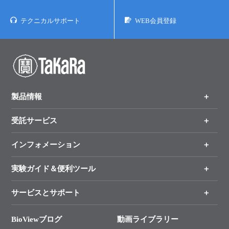
テクニカルサポート
WEB会員登録
製品情報
受託サービス
製品一覧
（分野、カテゴリーから探す）
インフォメーション
オンライン注文
手法から製品を探す
新製品情報
実験ガイド＆便利ツール
キャンペーン
各種ご案内
サービスとサポート
リアルタイムPCR実験のススメ
タカラバイオ各種会員募集のお知らせ
遺伝子による検査のススメ
総合お問い合わせ
BioViewブログ
動画ライブラリー
終売製品のお知らせ