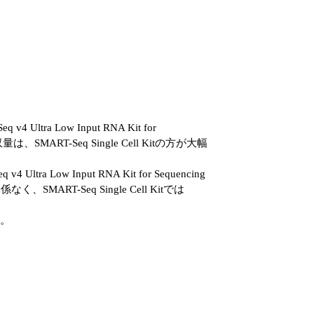
ltra Low Input RNA Kit for
ART-Seq Single Cell Kitの方が大幅
 Low Input RNA Kit for Sequencing
T-Seq Single Cell Kitでは
た。