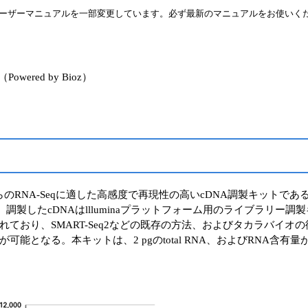
製品はユーザーマニュアルを一部変更しています。必ず最新のマニュアルをお使いく
red by Bioz）
ングルセルや核からのRNA-Seqに適した高感度で再現性の高いcDNA調製キ
製したcDNAはllluminaプラットフォーム用のライブラリー調製
り、SMART-Seq2などの既存の方法、およびタカラバイオの従来
が可能となる。本キットは、2 pgのtotal RNA、およびRNA含