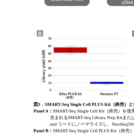
図3．SMART-Seq Single Cell PLUS Kit（終売）
Panel A：
SMART-Seq Single Cell Kit（終売
含まれるSMART-Seq Library Prep 
end リードにノーマライズし、NextSeq
Panel B：
SMART-Seq Single Cell PLUS 