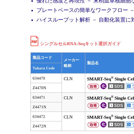
優れた感度と再現性 － 末梢血単核細胞な
プレートベースの簡単なワークフロー 
ハイスループット解析 － 自動化装置に
シングルセルRNA-Seqキット選択ガイド
製品コード
メーカー
製品名
略称
Takara Code
®
634470
CLN
SMART-Seq
Single Cel
Z4470N
®
634471
CLN
SMART-Seq
Single Cel
Z4471N
®
634472
CLN
SMART-Seq
Single Cel
Z4472N