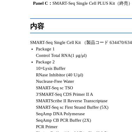
Panel C：
SMART-Seq Single Cell PLUS
内容
SMART-Seq Single Cell Kit （製品コード 634470/63
Package 1
Control Total RNA(1 μg/μl)
Package 2
10×Lysis Buffer
RNase Inhibitor (40 U/μl)
Nuclease-Free Water
SMART-Seq sc TSO
3'SMART-Seq CDS Primer II A
SMARTScribe II Reverse Transcriptase
SMART-Seq sc First Strand Buffer (5X)
SeqAmp DNA Polymerase
SeqAmp CB PCR Buffer (2X)
PCR Primer