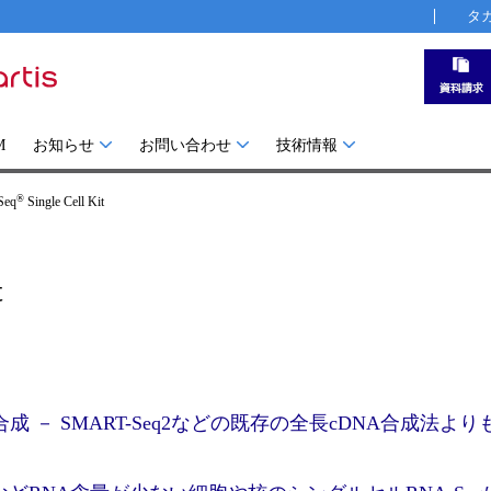
タ
M
お知らせ
お問い合わせ
技術情報
®
Seq
Single Cell Kit
t
 － SMART-Seq2などの既存の全長cDNA合成法よ