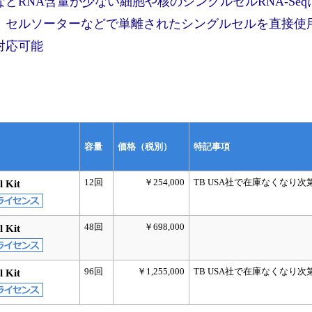
どRNA含量が少ない細胞や核のシングルセルRNA-Seq
－ セルソーターなどで単離されたシングルセルを直接使
対応可能
容量
価格（税別）
特記事項
12回
￥254,000
TB USA社で在庫なくなり次
l Kit
48回
￥698,000
l Kit
96回
￥1,255,000
TB USA社で在庫なくなり次
l Kit