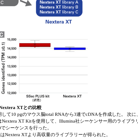
とNextera XTとの比較
）を使用して10 pgのマウス脳total RNAから3連でcDNAを作成した。 次に、SMA
KitまたはNextera XT Kitを使用して、Illumina社シーケンサー用のラ
500でシーケンスを行った。
Kit（終売）はNextera XTより高収量のライブラリーが得られた。