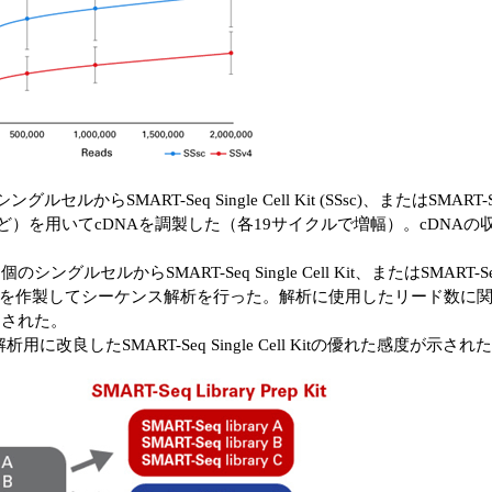
SMART-Seq Single Cell Kit (SSsc)、またはSMART-Seq v4 U
89など）を用いてcDNAを調製した（各19サイクルで増幅）。cDNAの収量は、SM
らSMART-Seq Single Cell Kit、またはSMART-Seq v4 Ultra
を作製してシーケンス解析を行った。解析に使用したリード数に関係なく、SMAR
検出された。
に改良したSMART-Seq Single Cell Kitの優れた感度が示され