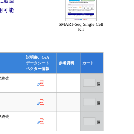
に最適
用可能
SMART-Seq Single Cell
Kit
説明書、CoA
データシート
参考資料
カート
ベクター情報
第終売
個
個
第終売
個