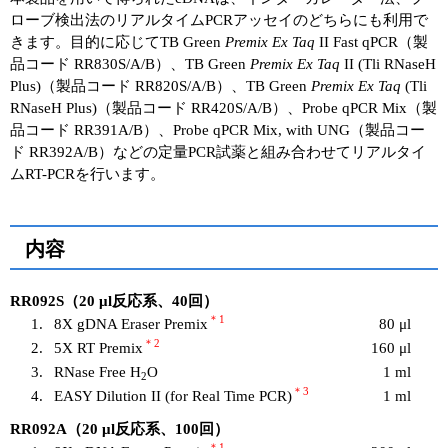
ローブ検出法のリアルタイムPCRアッセイのどちらにも利用で
きます。目的に応じてTB Green
Premix Ex Taq
II Fast qPCR（製
品コード RR830S/A/B）、TB Green
Premix Ex Taq
II (Tli RNaseH
Plus)（製品コード RR820S/A/B）、TB Green
Premix Ex Taq
(Tli
RNaseH Plus)（製品コード RR420S/A/B）、Probe qPCR Mix（製
品コード RR391A/B）、Probe qPCR Mix, with UNG（製品コー
ド RR392A/B）などの定量PCR試薬と組み合わせてリアルタイ
ムRT-PCRを⾏います。
内容
RR092S（20 μl反応系、40回）
＊1
1.
8X gDNA Eraser Premix
80 μl
＊2
2.
5X RT Premix
160 μl
3.
RNase Free H
O
1 ml
2
＊3
4.
EASY Dilution II (for Real Time PCR)
1 ml
RR092A（20 μl反応系、100回）
＊1