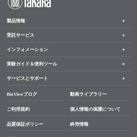
製品情報
受託サービス
製品一覧
（分野、カテゴリーから探す）
インフォメーション
オンライン注文
手法から製品を探す
新製品情報
実験ガイド＆便利ツール
キャンペーン
各種ご案内
サービスとサポート
リアルタイムPCR実験のススメ
タカラバイオ各種会員募集のお知らせ
遺伝子による検査のススメ
総合お問い合わせ
BioViewブログ
動画ライブラリー
終売製品のお知らせ
幹細胞・再生医療研究ガイド
├ テクニカルサポート 技術相談室
価格改定のご案内
ご利用規約
個人情報の保護について
クローニング実験ガイド
├ リアルタイムPCRサポートライン
学会展示・セミナーのご案内
SMARTer NGSポータルサイト
品質保証ポリシー
終売情報
├ 実験コンシェルジュ
技術セミナーのご案内
In-Fusion Cloning
├ 受託サービスお問い合わせ