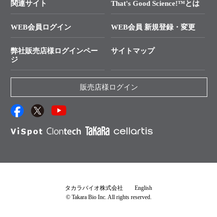
プライマー設計
関連サイト
That's Good Science!™とは
タカラバイオ発表文献
└ カスタム製造お問い合わせ
Cut-Site Navigator
WEB会員ログイン
WEB会員 新規登録・変更
制限酵素切断サイトの検索
資料請求 試薬関連
ユーザーズボイス集
弊社販売店様ログインペー
サイトマップ
資料請求 機器関連
ジ
エピジェネティクス実験ガイド
資料請求 受託関連
RNAi実験のススメ
資料請求 核酸抽出・精製カタログ
販売店様ログイン
抗体検索サイト
サンプル請求一覧
ダウンロードサービス
アプリケーションノート
（旧アプリの部屋）
プロトコール集
Q&A
タカラバイオ株式会社
English
© Takara Bio Inc. All rights reserved.
説明書・CoA・SDSを探す
タカラバイオライセンス確認書