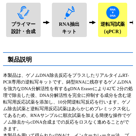
プライマー
RNA抽出
逆転写試薬
設計・合成
キット
（qPCR）
製品説明
本製品は、ゲノムDNA除去反応をプラスしたリアルタイムRT-
PCR専⽤の逆転写キットです。鋳型RNAに残存するゲノムDNA
を強⼒なDNA分解活性を有するgDNA Eraserにより42℃ 2分の処
理で除去した後、DNA分解活性を完全に抑制する成分を含む逆
転写⽤反応試薬を添加し、10分間逆転写反応を⾏います。ゲノ
ム除去試薬と逆転写用反応試薬はあらかじめプレミックス化し
てあるため、RNAサンプルに順次試薬を加える簡便な操作でゲ
ノム除去からcDNA合成までの反応をロスなく進めることがで
きます。
本製品を用いて得られたcDNAは、インターカレーター法、プ