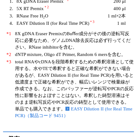
1.
8X gDNA Eraser Premix
200 μl
＊2
2.
5X RT Premix
400 μl
3.
RNase Free H
O
1 ml×2本
2
＊3
4.
EASY Dilution II (for Real Time PCR)
1 ml
*1
8X gDNA Eraser PremixのBuﬀer成分がその後の逆転写反
応に必要なため、ゲノムDNA除去反応は必ず⾏ってくだ
さい。RNase inhibitorを含む。
*2
dNTP mixture, Oligo dT Primer, Random 6 mersを含む。
*3
total RNAやcDNAを段階希釈するための希釈溶液として使
⽤する。⽔やTEで希釈すると正確な希釈ができない場合
があるが、EASY Dilution II (for Real Time PCR)を⽤いると
低濃度まで正確な希釈ができ、幅広いレンジで検量線が
作成できる。なお、このバッファーが逆転写やPCRの反応
性に影響をおよぼすことはない。希釈した鋳型溶液はそ
のまま逆転写反応やPCR反応の鋳型として使⽤できる。
単品でも購⼊できます。
EASY Dilution II (for Real Time
PCR)（製品コード 9451）