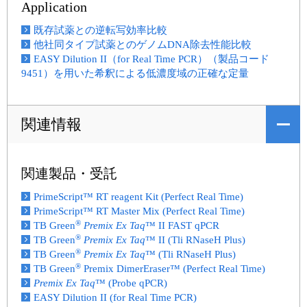
Application
既存試薬との逆転写効率比較
他社同タイプ試薬とのゲノムDNA除去性能比較
EASY Dilution II（for Real Time PCR）（製品コード
9451）を用いた希釈による低濃度域の正確な定量
関連情報
関連製品・受託
PrimeScript™ RT reagent Kit (Perfect Real Time)
PrimeScript™ RT Master Mix (Perfect Real Time)
®
TB Green
Premix Ex Taq
™ II FAST qPCR
®
TB Green
Premix Ex Taq
™ II (Tli RNaseH Plus)
®
TB Green
Premix Ex Taq
™ (Tli RNaseH Plus)
®
TB Green
Premix DimerEraser™ (Perfect Real Time)
Premix Ex Taq
™ (Probe qPCR)
EASY Dilution II (for Real Time PCR)