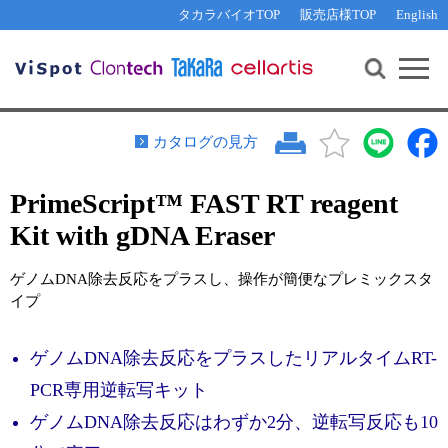
その他 ライセンスに関するご相談
機能解析・サイレンシング
資料請求
お問い合わせ
WEB会員登録
タカラバイオTOP
販売店様TOP
English
遺伝子組換え生物該当製品
Q&A
RNA合成・cDNA合成・クローニング
研究支援ツール
資料請求
制限酵素・電気泳動
Cut-Site Navigator 
制限酵素切断サイトの検索
サンプル請求
抗体・ELISA
カタログの見方
In-Fusion Cloning プライマー設計
核酸抽出・精製・標識
PrimeScript™ FAST RT reagent
抗体検索サイト
PCR・等温増幅
Kit with gDNA Eraser
リアルタイムPCR
（インターカレーター法）
リアルタイムPCR（qPCR）
プライマー検索・注文
ゲノムDNA除去反応をプラスし、操作が簡便なプレミックスタ
装置・ソフトウェア
イプ
リアルタイムPCR
（プローブ法）
プライマー・プローブ検索・注文
サンプル請求
ゲノムDNA除去反応をプラスしたリアルタイムRT-
機器ソフトウェア・ベクター配列ダウンロード
テクニカルサポートライン
PCR専⽤逆転写キット
ラーニングセンター
ゲノムDNA除去反応はわずか2分、逆転写反応も10