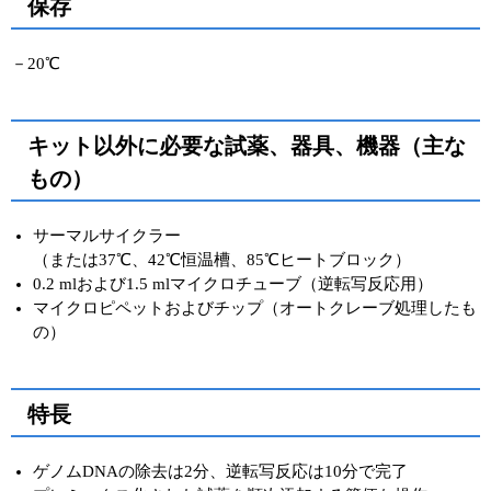
保存
－20℃
キット以外に必要な試薬、器具、機器（主な
もの）
サーマルサイクラー
（または37℃、42℃恒温槽、85℃ヒートブロック）
0.2 mlおよび1.5 mlマイクロチューブ（逆転写反応⽤）
マイクロピペットおよびチップ（オートクレーブ処理したも
の）
特⻑
ゲノムDNAの除去は2分、逆転写反応は10分で完了