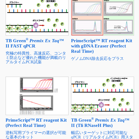
®
TB Green
Premix Ex Taq
™
PrimeScript™ RT reagent Kit
II FAST qPCR
with gDNA Eraser (Perfect
Real Time)
究極の特異性、高速反応、コンタ
ミ防止など優れた機能が満載のリ
ゲノムDNA除去反応をプラス
アルタイムPCR試薬
®
PrimeScript™ RT reagent Kit
TB Green
Premix Ex Taq
™
(Perfect Real Time)
II (Tli RNaseH Plus)
逆転写用プライマーの選択が可能
幅広いターゲットに対応可能な
な基本のキット
qPCR（リアルタイムPCR）用スタ