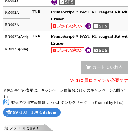
RR092S
ユーザーズボイス集
TKR
PrimeScript™ FAST RT reagent Kit wit
RR092A
Eraser
動画ライブラリー
RR092A
TKR
Q&A
PrimeScript™ FAST RT reagent Kit wit
RR092B(A×4)
Eraser
RR092B(A×4)
カートにいれる
WEB会員ログインが必要です
※色文字での表示は、キャンペーン価格およびそのキャンペーン期間で
す。
製品の使用文献情報は下記ボタンをクリック！（Powered by Bioz）
99
/100
330 Citations
Powered by Bioz
See more details on Bioz