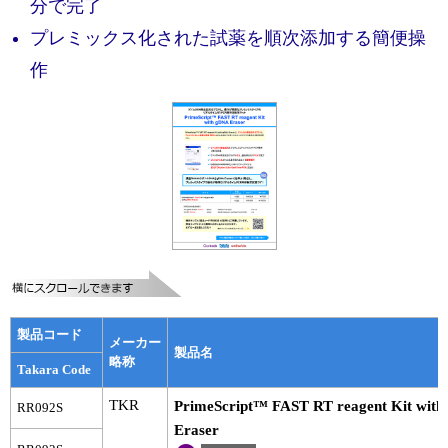
実験ガイド
分で完了
プレミックス化された試薬を順次添加する簡便操
リアルタイムPCR実験ガイド
作
遺伝子検査ガイド（食品・水質・家畜他）
NGSポータルサイト
幹細胞・再生医療研究ガイド
クローニング実験ガイド
細胞選択ガイド
エピジェネティクス実験ガイド
製品コード
メーカー
RNAi実験ガイド
製品名
略称
Takara Code
アプリケーションノート
TKR
PrimeScript™ FAST RT reagent Kit wit
RR092S
Eraser
プロトコール集