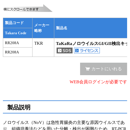
ユーザーズボイス集
製品コード
動画ライブラリー
メーカー
製品名
略称
Takara Code
Q&A
RR208A
TKR
TaKaRaノロウイルスGI/GII検出キッ
RR208A
カートにいれる
WEB会員ログインが必要です
製品説明
ノロウイルス（NoV）は急性胃腸炎の主要な原因ウイルスであ
り、組織培養法などを用いた分離・検出が困難なため、RT-PCR