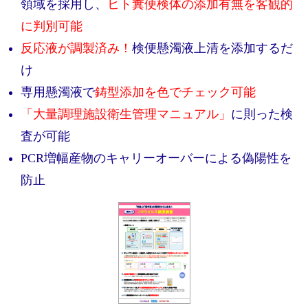
実験ガイド
領域を採用し、
ヒト糞便検体の添加有無を客観的
に判別可能
リアルタイムPCR実験ガイド
反応液が調製済み！
検便懸濁液上清を添加するだ
遺伝子検査ガイド（食品・水質・家畜他）
け
NGSポータルサイト
専用懸濁液で
鋳型添加を色でチェック可能
「大量調理施設衛生管理マニュアル」
に則った検
幹細胞・再生医療研究ガイド
査が可能
クローニング実験ガイド
PCR増幅産物のキャリーオーバーによる偽陽性を
防止
細胞選択ガイド
エピジェネティクス実験ガイド
RNAi実験ガイド
アプリケーションノート
プロトコール集