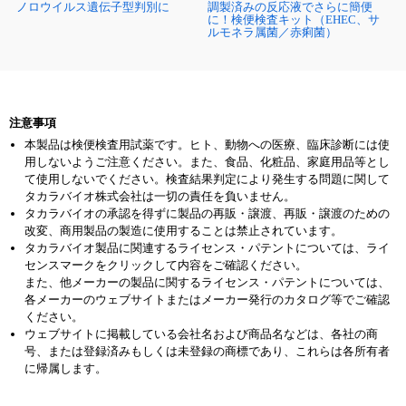
ノロウイルス遺伝子型判別に
調製済みの反応液でさらに簡便
に！検便検査キット（EHEC、サ
ルモネラ属菌／赤痢菌）
注意事項
本製品は検便検査用試薬です。ヒト、動物への医療、臨床診断には使
用しないようご注意ください。また、食品、化粧品、家庭用品等とし
て使用しないでください。検査結果判定により発生する問題に関して
タカラバイオ株式会社は一切の責任を負いません。
タカラバイオの承認を得ずに製品の再販・譲渡、再販・譲渡のための
改変、商用製品の製造に使用することは禁止されています。
タカラバイオ製品に関連するライセンス・パテントについては、ライ
センスマークをクリックして内容をご確認ください。
また、他メーカーの製品に関するライセンス・パテントについては、
各メーカーのウェブサイトまたはメーカー発行のカタログ等でご確認
ください。
ウェブサイトに掲載している会社名および商品名などは、各社の商
号、または登録済みもしくは未登録の商標であり、これらは各所有者
に帰属します。