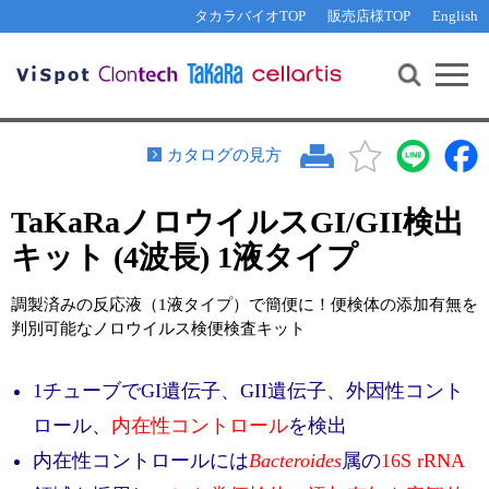
その他 ライセンスに関するご相談
機能解析・サイレンシング
資料請求
お問い合わせ
WEB会員登録
タカラバイオTOP
販売店様TOP
English
遺伝子組換え生物該当製品
Q&A
RNA合成・cDNA合成・クローニング
研究支援ツール
資料請求
制限酵素・電気泳動
Cut-Site Navigator 
制限酵素切断サイトの検索
サンプル請求
抗体・ELISA
カタログの見方
In-Fusion Cloning プライマー設計
核酸抽出・精製・標識
TaKaRaノロウイルスGI/GII検出
抗体検索サイト
PCR・等温増幅
キット (4波長) 1液タイプ
リアルタイムPCR
（インターカレーター法）
リアルタイムPCR（qPCR）
プライマー検索・注文
調製済みの反応液（1液タイプ）で簡便に！便検体の添加有無を
装置・ソフトウェア
判別可能なノロウイルス検便検査キット
リアルタイムPCR
（プローブ法）
プライマー・プローブ検索・注文
サンプル請求
1チューブでGI遺伝子、GII遺伝子、外因性コント
機器ソフトウェア・ベクター配列ダウンロード
テクニカルサポートライン
ロール、
内在性コントロール
を検出
ラーニングセンター
内在性コントロールには
Bacteroides
属の
16S rRNA