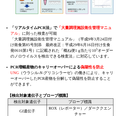
「リアルタイムPCR法」で
「大量調理施設衛生管理マニュ
アル」
に則った検査が可能
「大量調理施設衛生管理マニュアル」（平成9年3月24日付
け衛食第85号別添 最終改正：平成29年6月16日付け生食
5
発0616第1号）に記載された「概ね便1 g当たり10
オーダー
のノロウイルスを検出できる検査法」に対応しています。
PCR増幅産物のキャリーオーバーによる
偽陽性を防止
UNG
（ウラシル-
N
-グリコシラーゼ）の働きにより、キャリ
ーオーバーしたPCR産物を分解して偽陽性を防止すること
ができます。
【検出対象遺伝子とプローブ標識】
検出対象遺伝子
プローブ標識
ROX（レポーター）／ダーククエン
GI遺伝子
チャー