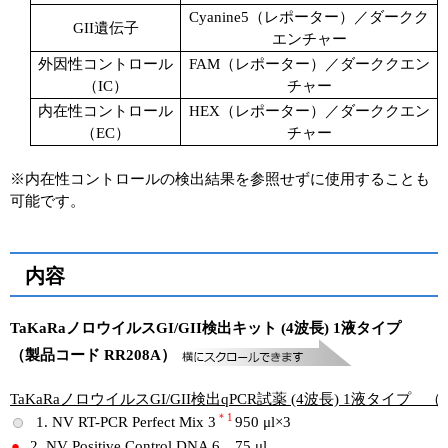
Cyanine5（レポーター）／ダークク
GII遺伝子
エンチャー
外因性コントロール
FAM（レポーター）／ダーククエン
（IC）
チャー
内在性コントロール
HEX（レポーター）／ダーククエン
（EC）
チャー
※内在性コントロールの検出結果を参照せずに使用することも
可能です。
内容
TaKaRaノロウイルスGI/GII検出キット (4波長) 1液タイプ
（製品コード RR208A）
TaKaRaノロウイルスGI/GII検出qPCR試薬 (4波長) 1液タイプ （
＊1
1. NV RT-PCR Perfect Mix 3
950 μl×3
2. NV Positive Control DNA 6
75 μl