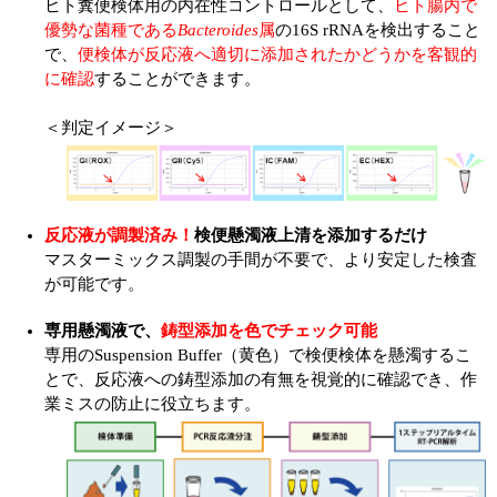
ヒト糞便検体用の内在性コントロールとして、
ヒト腸内で
優勢な菌種である
Bacteroides
属
の16S rRNAを検出すること
で、
便検体が反応液へ適切に添加されたかどうかを客観的
に確認
することができます。
＜判定イメージ＞
反応液が調製済み！
検便懸濁液上清を添加するだけ
マスターミックス調製の手間が不要で、より安定した検査
が可能です。
専用懸濁液で、
鋳型添加を色でチェック可能
専用のSuspension Buffer（黄色）で検便検体を懸濁するこ
とで、反応液への鋳型添加の有無を視覚的に確認でき、作
業ミスの防止に役立ちます。