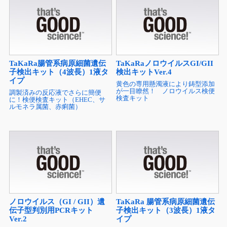
TaKaRa腸管系病原細菌遺伝
TaKaRaノロウイルスGI/GII
子検出キット（4波長）1液タ
検出キットVer.4
イプ
黄色の専用懸濁液により鋳型添加
が一目瞭然！ ノロウイルス検便
調製済みの反応液でさらに簡便
検査キット
に！検便検査キット（EHEC、サ
ルモネラ属菌、赤痢菌）
ノロウイルス（GI / GII）遺
TaKaRa 腸管系病原細菌遺伝
伝子型判別用PCRキット
子検出キット（3波長）1液タ
Ver.2
イプ