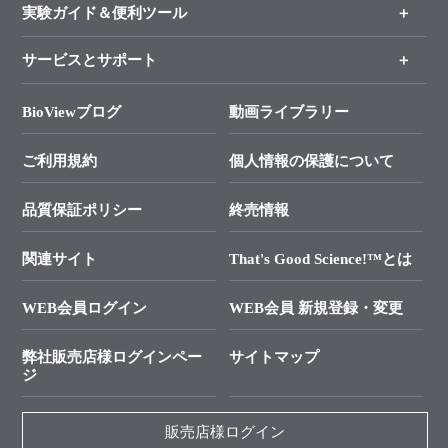
新製品情報
実験ガイド＆便利ツール
キャンペーン
各種ご案内
サービスとサポート
リアルタイムPCR実験のススメ
タカラバイオ各種会員募集のお知らせ
遺伝子による検査のススメ
総合お問い合わせ
BioViewブログ
動画ライブラリー
終売製品のお知らせ
幹細胞・再生医療研究ガイド
├ テクニカルサポート 技術相談室
価格改定のご案内
ご利用規約
個人情報の保護について
クローニング実験ガイド
├ リアルタイムPCRサポートライン
学会展示・セミナーのご案内
SMARTer NGSポータルサイト
品質保証ポリシー
終売情報
├ 実験コンシェルジュ
技術セミナーのご案内
In-Fusion Cloning
├ 受託サービスお問い合わせ
プライマー設計
関連サイト
That's Good Science!™とは
タカラバイオ発表文献
└ カスタム製造お問い合わせ
Cut-Site Navigator
WEB会員ログイン
WEB会員 新規登録・変更
制限酵素切断サイトの検索
資料請求 試薬関連
ユーザーズボイス集
弊社販売店様ログインペー
サイトマップ
資料請求 機器関連
ジ
エピジェネティクス実験ガイド
資料請求 受託関連
RNAi実験のススメ
資料請求 核酸抽出・精製カタログ
販売店様ログイン