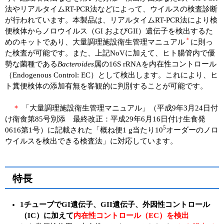
法やリアルタイムRT-PCR法などによって、ウイルスの検査診断
が行われています。本製品は、リアルタイムRT-PCR法により検
便検体からノロウイルス（GI およびGII）遺伝子を検出するた
＊
めのキットであり、大量調理施設衛生管理マニュアル
に則っ
た検査が可能です。また、上記NoVに加えて、ヒト腸管内で優
勢な菌種である
Bacteroides
属の16S rRNAを内在性コントロール
（Endogenous Control: EC）として検出します。これにより、ヒ
ト糞便検体の添加有無を客観的に判別することが可能です。
＊
「大量調理施設衛生管理マニュアル」（平成9年3月24日付
け衛食第85号別添 最終改正：平成29年6月16日付け生食発
5
0616第1号）に記載された「概ね便1 g当たり10
オーダーのノロ
ウイルスを検出できる検査法」に対応しています。
特長
1チューブでGI遺伝子、GII遺伝子、外因性コントロール
（IC）に加えて
内在性コントロール（EC）を検出