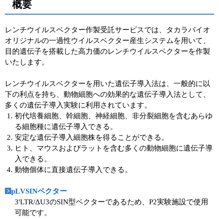
概要
ユーザーズボイス集
レンチウイルスベクター作製受託サービスでは、タカラバイオ
動画ライブラリー
オリジナルの一過性ウイルスベクター産生システムを用いて、
目的遺伝子を搭載した高力価のレンチウイルスベクターを作製
Q&A
いたします。
レンチウイルスベクターを用いた遺伝子導入法は、一般的に以
下の利点を持ち、動物細胞への効果的な遺伝子導入法として、
多くの遺伝子導入実験に利用されています。
初代培養細胞、幹細胞、神経細胞、非分裂細胞を含むあらゆ
る細胞種に遺伝子導入できる。
安定な遺伝子導入細胞株を得ることができる。
ヒト、マウスおよびラットを含む多くの動物細胞に遺伝子導
入できる。
動物個体に直接遺伝子導入できる。
pLVSINベクター
3'LTR/ΔU3のSIN型ベクターであるため、P2実験施設で使用
可能です。