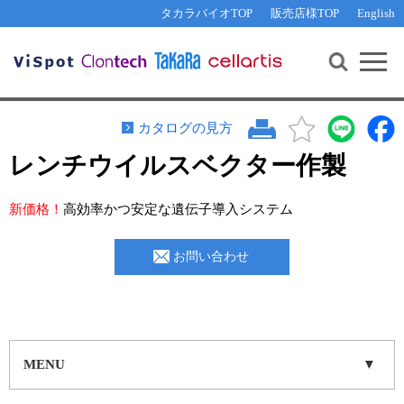
その他 ライセンスに関するご相談
機能解析・サイレンシング
資料請求
お問い合わせ
WEB会員登録
タカラバイオTOP
販売店様TOP
English
遺伝子組換え生物該当製品
Q&A
RNA合成・cDNA合成・クローニング
研究支援ツール
資料請求
制限酵素・電気泳動
Cut-Site Navigator 
制限酵素切断サイトの検索
サンプル請求
抗体・ELISA
カタログの見方
In-Fusion Cloning プライマー設計
核酸抽出・精製・標識
レンチウイルスベクター作製
抗体検索サイト
PCR・等温増幅
新価格！
高効率かつ安定な遺伝子導入システム
リアルタイムPCR
（インターカレーター法）
リアルタイムPCR（qPCR）
プライマー検索・注文
お問い合わせ
装置・ソフトウェア
リアルタイムPCR
（プローブ法）
プライマー・プローブ検索・注文
サンプル請求
機器ソフトウェア・ベクター配列ダウンロード
テクニカルサポートライン
MENU
ラーニングセンター