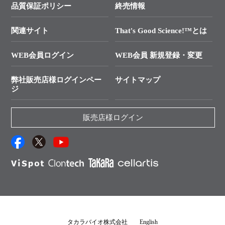
SMARTer NGSポータルサイト
品質保証ポリシー
終売情報
├ 実験コンシェルジュ
技術セミナーのご案内
In-Fusion Cloning
├ 受託サービスお問い合わせ
プライマー設計
関連サイト
That's Good Science!™とは
タカラバイオ発表文献
└ カスタム製造お問い合わせ
Cut-Site Navigator
WEB会員ログイン
WEB会員 新規登録・変更
制限酵素切断サイトの検索
資料請求 試薬関連
ユーザーズボイス集
弊社販売店様ログインペー
サイトマップ
資料請求 機器関連
ジ
エピジェネティクス実験ガイド
資料請求 受託関連
RNAi実験のススメ
資料請求 核酸抽出・精製カタログ
販売店様ログイン
抗体検索サイト
サンプル請求一覧
ダウンロードサービス
アプリケーションノート
（旧アプリの部屋）
プロトコール集
Q&A
タカラバイオ株式会社
English