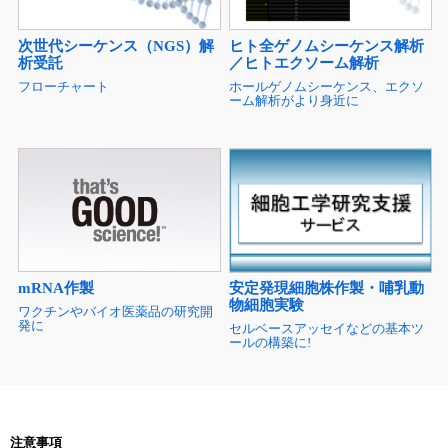
次世代シーケンス（NGS）解
ヒト全ゲノムシーケンス解析
析受託
／ヒトエクソーム解析
フローチャート
ホールゲノムシーケンス、エクソ
ーム解析がより身近に
mRNA作製
安定発現細胞株作製・哺乳動
物細胞実験
ワクチンやバイオ医薬品の研究開
発に
セルベースアッセイなどの基本ツ
ールの構築に!
注意事項