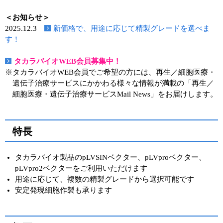
実験ガイド
＜お知らせ＞
リアルタイムPCR実験ガイド
2025.12.3
新価格で、用途に応じて精製グレードを選べま
す！
遺伝子検査ガイド（食品・水質・家畜他）
タカラバイオWEB会員募集中！
NGSポータルサイト
※タカラバイオWEB会員でご希望の方には、再生／細胞医療・
遺伝子治療サービスにかかわる様々な情報が満載の「再生／
幹細胞・再生医療研究ガイド
細胞医療・遺伝子治療サービスMail News」をお届けします。
クローニング実験ガイド
特長
細胞選択ガイド
エピジェネティクス実験ガイド
タカラバイオ製品のpLVSINベクター、pLVproベクター、
pLVpro2ベクターをご利用いただけます
RNAi実験ガイド
用途に応じて、複数の精製グレードから選択可能です
安定発現細胞作製も承ります
アプリケーションノート
プロトコール集