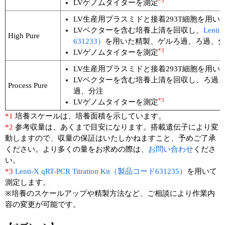
*3
LVゲノムタイターを測定
LV生産用プラスミドと接着293T細胞を用い
LVベクターを含む培養上清を回収し、
Lenti
High Pure
631233）
を用いた精製、ゲルろ過、ろ過、
*3
LVゲノムタイターを測定
LV生産用プラスミドと接着293T細胞を用い
LVベクターを含む培養上清を回収し、ろ過
Process Pure
過、分注
*3
LVゲノムタイターを測定
*1
培養スケールは、培養面積を示しています。
*2
参考収量は、あくまで目安になります。搭載遺伝子により変
動しますので、収量の保証はいたしかねますこと、予めご了承
ください。より多くの量をお求めの際は、
お問い合わせ
くださ
い。
*3
Lenti-X qRT-PCR Titration Kit（製品コード631235）
を用いて
測定します。
※培養のスケールアップや精製方法など、ご相談により作業内
容の変更が可能です。