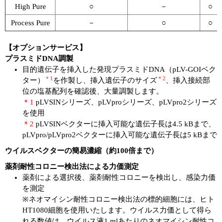
High Pure
○
－
○
Process Pure
－
○
○
【オプションサービス】
プラスミドDNA調製
目的遺伝子を挿入した発現プラスミドDNA（pLV-GOIベク
＊1
＊2
ター）
を作製し、挿入遺伝子のサイズ
、挿入接続部
位の塩基配列を確認後、大量調製します。
＊1
pLVSINシリーズ、pLVproシリーズ、pLVpro2シリーズ
を使用
＊2
pLVSINベクターに挿入可能な遺伝子長は4.5 kBまで、
pLVpro/pLVpro2ベクターに挿入可能な遺伝子長は5 kBまで
ウイルスベクターの簡易濃縮（約100倍まで）
薬剤耐性コロニー検出法による力価測定
薬剤による選択後、薬剤耐性コロニーを検出し、感染力価
を測定
※ネオマイシン耐性コロニー検出法の標的細胞には、ヒト
HT1080細胞を使用いたします。ウイルス力価として得ら
れる数値は、ウイルス液1 mlあたりのネオマイシン耐性コ