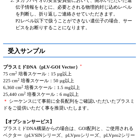
タカラバイオの安全委員会において、開示いただいた遺
伝子情報をもとに、必要とされる物理的封じ込めレベル
を判断し、折り返しご連絡させていただきます。
P2レベル以下で扱うことができない遺伝子の場合、サー
ビスをお断りすることになります。
受入サンプル
*
プラスミドDNA（pLV-GOI Vector）
2
75 cm
培養スケール：15 µg以上
2
225 cm
培養スケール：50 µg以上
2
6,360 cm
培養スケール：1.5 mg以上
2
25,440 cm
培養スケール：6 mg以上
＊
シーケンスにて事前に全長配列をご確認いただいたプラスミ
ドをご提供いただく事を推奨いたします。
【オプションサービス】
プラスミドDNA構築からの場合は、GOI配列と、ご使用される
ベクター（pLVSINシリーズ、pLVproシリーズ、pLVpro2シリー