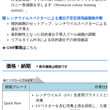
ロニー形成能を示します（Neomycin colony forming
unit/ml）。
レンチウイルスベクターによる遺伝子安定発現細胞株作製
標的細胞のセットアップ、レンチウイルスベクターによる
遺伝子導入
薬剤耐性となった目的遺伝子導入プール細胞の調製
リアルタイムPCRによる目的遺伝子の発現確認
◆
GMP製造は
こちら
価格・納期
＊表示価格は税別です
精製グレード
作業仕様
レンチウイルス（LV）生産用プラスミドと接
培養
Quick Pure
LVベクターを含む培養上清を回収し、ろ過