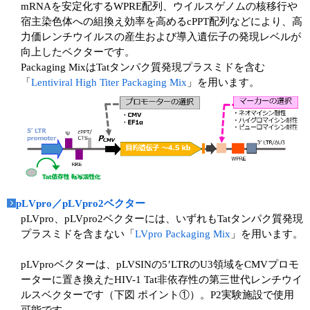
mRNAを安定化するWPRE配列、ウイルスゲノムの核移行や
宿主染色体への組換え効率を高めるcPPT配列などにより、高
力価レンチウイルスの産生および導入遺伝子の発現レベルが
向上したベクターです。
Packaging MixはTatタンパク質発現プラスミドを含む
「
Lentiviral High Titer Packaging Mix
」を用います。
pLVpro／pLVpro2ベクター
pLVpro、pLVpro2ベクターには、いずれもTatタンパク質発現
プラスミドを含まない「
LVpro Packaging Mix
」を用います。
pLVproベクターは、pLVSINの5’LTRのU3領域をCMVプロモ
ーターに置き換えたHIV-1 Tat非依存性の第三世代レンチウイ
ルスベクターです（下図 ポイント①）。P2実験施設で使用