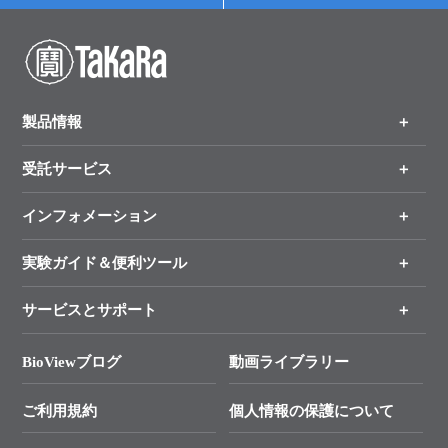
製品情報
受託サービス
製品一覧
（分野、カテゴリーから探す）
インフォメーション
オンライン注文
手法から製品を探す
新製品情報
実験ガイド＆便利ツール
キャンペーン
各種ご案内
サービスとサポート
リアルタイムPCR実験のススメ
タカラバイオ各種会員募集のお知らせ
遺伝子による検査のススメ
総合お問い合わせ
BioViewブログ
動画ライブラリー
終売製品のお知らせ
幹細胞・再生医療研究ガイド
├ テクニカルサポート 技術相談室
価格改定のご案内
ご利用規約
個人情報の保護について
クローニング実験ガイド
├ リアルタイムPCRサポートライン
学会展示・セミナーのご案内