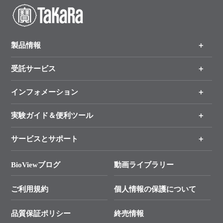
製品情報
受託サービス
製品一覧
（分野、カテゴリーから探す）
インフォメーション
オンライン注文
手法から製品を探す
新製品情報
実験ガイド＆便利ツール
キャンペーン
各種ご案内
サービスとサポート
リアルタイムPCR実験のススメ
タカラバイオ各種会員募集のお知らせ
遺伝子による検査のススメ
総合お問い合わせ
BioViewブログ
動画ライブラリー
終売製品のお知らせ
幹細胞・再生医療研究ガイド
├ テクニカルサポート 技術相談室
価格改定のご案内
ご利用規約
個人情報の保護について
クローニング実験ガイド
├ リアルタイムPCRサポートライン
学会展示・セミナーのご案内
SMARTer NGSポータルサイト
品質保証ポリシー
終売情報
├ 実験コンシェルジュ
技術セミナーのご案内