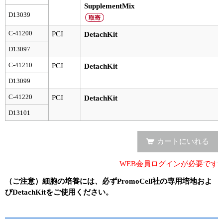
SupplementMix
D13039
ユーザーズボイス集
C-41200
PCI
DetachKit
動画ライブラリー
D13097
Q&A
C-41210
PCI
DetachKit
D13099
C-41220
PCI
DetachKit
D13101
カートにいれる
WEB会員ログインが必要です
（ご注意）細胞の培養には、必ずPromoCell社の専用培地およ
びDetachKitをご使用ください。