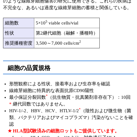
のような線維芽細胞傷害の研究に使用できる。これらの疾病は
不完全な、あるいは過度な線維芽細胞の蓄積と関係している。
5
細胞数
5×10
viable cells/vial
性状
第2継代細胞（融解・播種時）
2
推奨播種密度
3,500～7,000 cells/cm
細胞の品質規格
形態観察による性状、接着率および生存率を確認
線維芽細胞に特異的な表面抗原CD90陽性
*
最小保証分裂回数
（抗生物質・抗真菌剤非存在下）：10回
*
継代回数ではありません。
*
HIV-1/-2、HBV、HCV、HTLV-1/2
（陰性および微生物（菌
類、バクテリアおよびマイコプラズマ）汚染がないことを確
認
★ HLA型試験済みの細胞ロットもご提供しています。