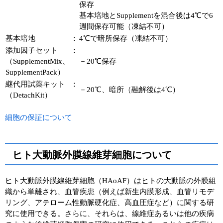
保存
基本培地とSupplementを混合後は4℃で6
週間保存可能（凍結不可）
基本培地
：
4℃で暗所保存（凍結不可）
添加因子セット
：
（SupplementMix、
－20℃保存
SupplementPack）
継代用試薬キット
：
－20℃、暗所（融解後は4℃）
（DetachKit）
細胞の保証について
ヒト大動脈外膜線維芽細胞について
ヒト大動脈外膜線維芽細胞（HAoAF）はヒトの大動脈の外膜組
織から単離され、血管疾患（例えば新生内膜形成、血管リモデ
リング、アテローム性動脈硬化症、高血圧症など）に関する研
究に使用できる。さらに、それらは、線維症あるいは他の疾病