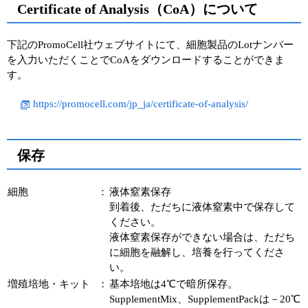
Certificate of Analysis（CoA）について
下記のPromoCell社ウェブサイトにて、細胞製品のLotナンバー
を入力いただくことでCoAをダウンロードすることができま
す。
https://promocell.com/jp_ja/certificate-of-analysis/
保存
細胞
：
液体窒素保存
到着後、ただちに液体窒素中で保存して
ください。
液体窒素保存ができない場合は、ただち
に細胞を融解し、培養を行ってくださ
い。
増殖培地・キット
：
基本培地は4℃で暗所保存。
SupplementMix、SupplementPackは－20℃