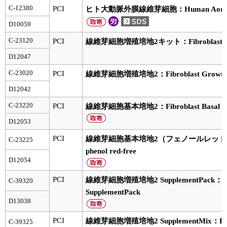
実験ガイド
C-12380
PCI
ヒト大動脈外膜線維芽細胞：Human Aortic Adven
リアルタイムPCR実験ガイド
D10059
C-23120
PCI
線維芽細胞増殖培地2キット：Fibroblast Grow
遺伝子検査ガイド（食品・水質・家畜他）
D12047
NGSポータルサイト
C-23020
PCI
線維芽細胞増殖培地2：Fibroblast Growth Med
幹細胞・再生医療研究ガイド
D12042
C-23220
PCI
線維芽細胞基本培地2：Fibroblast Basal M
クローニング実験ガイド
D12053
細胞選択ガイド
PCI
線維芽細胞基本培地2（フェノールレッド不含）：Fib
C-23225
phenol red-free
エピジェネティクス実験ガイド
D12054
RNAi実験ガイド
PCI
線維芽細胞増殖培地2 SupplementPack：Fibro
C-39320
SupplementPack
アプリケーションノート
D13038
PCI
線維芽細胞増殖培地2 SupplementMix：Fibrob
C-39325
プロトコール集