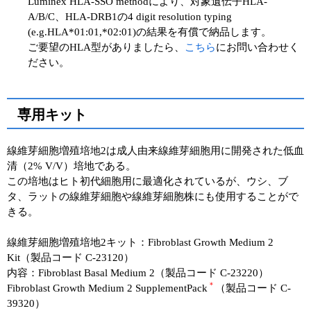
Luminex HLA-SSO methodにより、対象遺伝子HLA-
A/B/C、HLA-DRB1の4 digit resolution typing
(e.g.HLA*01:01,*02:01)の結果を有償で納品します。
ご要望のHLA型がありましたら、
こちら
にお問い合わせく
ださい。
専用キット
線維芽細胞増殖培地2は成人由来線維芽細胞用に開発された低血
清（2% V/V）培地である。
この培地はヒト初代細胞用に最適化されているが、ウシ、ブ
タ、ラットの線維芽細胞や線維芽細胞株にも使用することがで
きる。
線維芽細胞増殖培地2キット：Fibroblast Growth Medium 2
Kit（製品コード C-23120）
内容：Fibroblast Basal Medium 2（製品コード C-23220）
＊
Fibroblast Growth Medium 2 SupplementPack
（製品コード C-
39320）