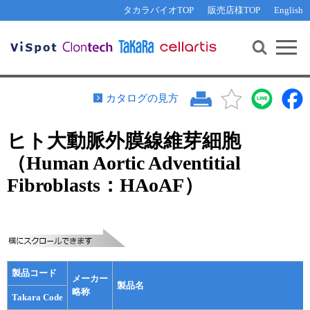
その他 ライセンスに関するご相談
機能解析・サイレンシング
資料請求
お問い合わせ
WEB会員登録
タカラバイオTOP
販売店様TOP
English
遺伝子組換え生物該当製品
Q&A
RNA合成・cDNA合成・クローニング
研究支援ツール
資料請求
制限酵素・電気泳動
Cut-Site Navigator 
制限酵素切断サイトの検索
サンプル請求
抗体・ELISA
カタログの見方
In-Fusion Cloning プライマー設計
核酸抽出・精製・標識
ヒト大動脈外膜線維芽細胞
抗体検索サイト
PCR・等温増幅
（Human Aortic Adventitial
リアルタイムPCR
（インターカレーター法）
リアルタイムPCR（qPCR）
プライマー検索・注文
Fibroblasts：HAoAF）
装置・ソフトウェア
リアルタイムPCR
（プローブ法）
プライマー・プローブ検索・注文
サンプル請求
機器ソフトウェア・ベクター配列ダウンロード
テクニカルサポートライン
製品コード
メーカー
ラーニングセンター
製品名
略称
Takara Code