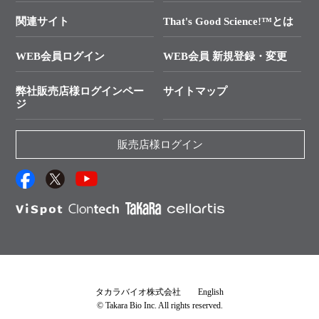
In-Fusion Cloning
├ 受託サービスお問い合わせ
プライマー設計
関連サイト
That's Good Science!™とは
タカラバイオ発表文献
└ カスタム製造お問い合わせ
Cut-Site Navigator
WEB会員ログイン
WEB会員 新規登録・変更
制限酵素切断サイトの検索
資料請求 試薬関連
ユーザーズボイス集
弊社販売店様ログインペー
サイトマップ
資料請求 機器関連
ジ
エピジェネティクス実験ガイド
資料請求 受託関連
RNAi実験のススメ
資料請求 核酸抽出・精製カタログ
販売店様ログイン
抗体検索サイト
サンプル請求一覧
ダウンロードサービス
アプリケーションノート
（旧アプリの部屋）
プロトコール集
Q&A
タカラバイオ株式会社
English
© Takara Bio Inc. All rights reserved.
説明書・CoA・SDSを探す