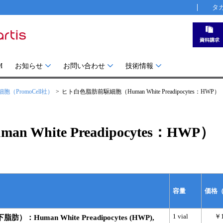
タ
M
お知らせ
お問い合わせ
技術情報
PromoCell社）
ヒト白色脂肪前駆細胞（Human White Preadipocytes：HWP）
hite Preadipocytes：HWP）
容量
価格
1 vial
￥1
uman White Preadipocytes (HWP),