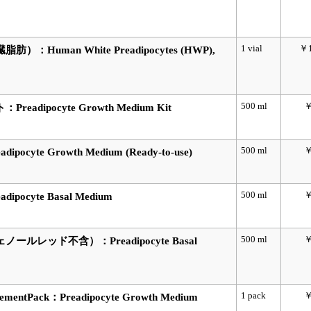
1 vial
￥1
uman White Preadipocytes (HWP),
500 ml
￥
dipocyte Growth Medium Kit
500 ml
￥
yte Growth Medium (Ready-to-use)
500 ml
￥
cyte Basal Medium
500 ml
￥
レッド不含）：Preadipocyte Basal
1 pack
￥
Pack：Preadipocyte Growth Medium