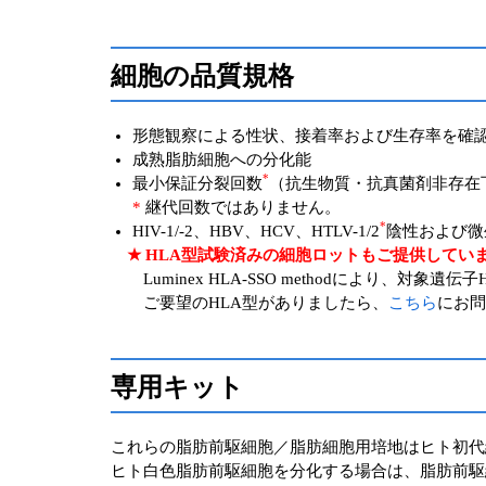
細胞の品質規格
形態観察による性状、接着率および生存率を確
成熟脂肪細胞への分化能
*
最小保証分裂回数
（抗生物質・抗真菌剤非存在下
*
継代回数ではありません。
*
HIV-1/-2、HBV、HCV、HTLV-1/2
陰性および微
★ HLA型試験済みの細胞ロットもご提供してい
Luminex HLA-SSO methodにより、対象遺伝子HLA-
ご要望のHLA型がありましたら、
こちら
にお問
専用キット
これらの脂肪前駆細胞／脂肪細胞用培地はヒト初代
ヒト白色脂肪前駆細胞を分化する場合は、脂肪前駆