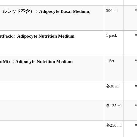
500 ml
￥
不含）：Adipocyte Basal Medium,
1 pack
￥
k：Adipocyte Nutrition Medium
1 Set
￥
：Adipocyte Nutrition Medium
各30 ml
￥
各125 ml
￥
各250 ml
￥