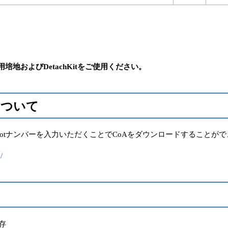
用培地およびDetachKitをご使用ください。
A）について
のLotナンバーを入力いただくことでCoAをダウンロードすることが
/
存