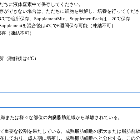
だちに液体窒素中で保存してください。
存ができない場合は、ただちに細胞を融解し、培養を行ってくださ
で暗所保存。SupplementMix、SupplementPackは－20℃保存
upplementを混合後は4℃で6週間保存可能（凍結不可）
保存（凍結不可）
暗所（融解後は4℃）
組織または様々な部位の内臓脂肪組織から単離されている。
て重要な役割を果たしている。成熟脂肪細胞の肥大または脂肪前
在しており、成人期に増殖し、成熟脂肪細胞へと分化する。この