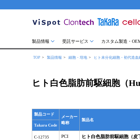
製品情報
受託サービス
カスタム製造・OE
TOP
製品情報
細胞・培地
ヒト未分化細胞・初代造血細胞（
ヒト白色脂肪前駆細胞（Human W
製品コード
メーカー
製品名
略称
Takara Code
PCI
ヒト白色脂肪前駆細胞（皮下脂肪）：H
C-12735