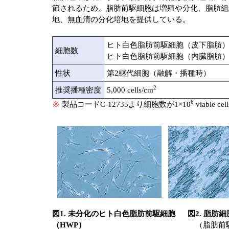
節されるため、脂肪前駆細胞は増殖や分化、脂肪組
地、無血清の分化培地を提供している。
ヒト白色脂肪前駆細胞（皮下脂肪）: 
細胞数
ヒト白色脂肪前駆細胞（内臓脂肪）: 
性状
第2継代細胞（融解・播種時）
2
推奨播種密度
5,000 cells/cm
6
※
製品コードC-12735より細胞数が1×10
viable c
図1. 未分化のヒト白色脂肪前駆細胞
図2. 脂肪
（HWP）
（脂肪前駆