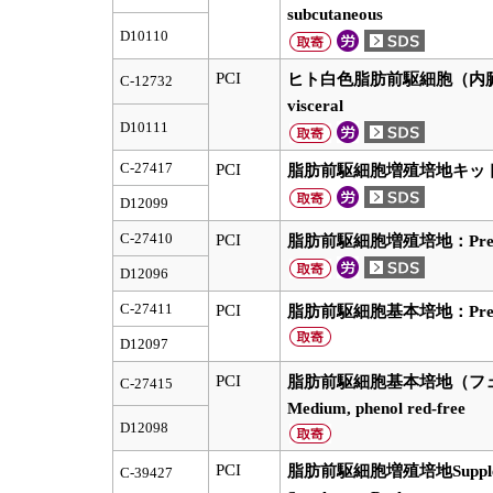
subcutaneous
D10110
PCI
ヒト白色脂肪前駆細胞（内臓脂肪）：H
C-12732
visceral
D10111
C-27417
PCI
脂肪前駆細胞増殖培地キット：Prea
D12099
C-27410
PCI
脂肪前駆細胞増殖培地：Preadipoc
D12096
C-27411
PCI
脂肪前駆細胞基本培地：Preadipo
D12097
PCI
脂肪前駆細胞基本培地（フェノール
C-27415
Medium, phenol red-free
D12098
PCI
脂肪前駆細胞増殖培地Supplement
C-39427