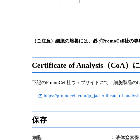
（ご注意）細胞の培養には、必ずPromoCell社の専
Certificate of Analysis（Co
下記のPromoCell社ウェブサイトにて、細胞製品
https://promocell.com/jp_ja/certificate-of-analysis
保存
細胞
：
液体窒素保