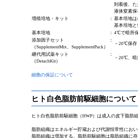
到着後、た
液体窒素保
増殖培地・キット
：
基本培地は4℃
基本培地とS
基本培地
：
4℃で暗所
添加因子セット
：
－20℃保存
（SupplementMix、SupplementPack）
継代用試薬キット
：
－20℃、
（DetachKit）
細胞の保証について
ヒト白色脂肪前駆細胞について
ヒト白色脂肪前駆細胞（HWP）は成人の皮下脂肪
脂肪組織はエネルギー貯蔵および代謝恒常性におい
脂肪組織は増加する。脂肪前駆細胞は脂肪組織に存