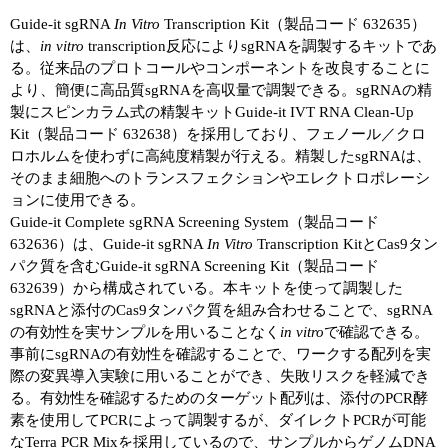
Guide-it sgRNA
In Vitro
Transcription Kit（製品コード 632635）
は、
in vitro
transcription反応によりsgRNAを調製するキットであ
る。従来品のプロトコールやコンポーネントを改良することに
より、簡便に高品質sgRNAを高収量で調製できる。sgRNAの精
製にスピンカラム式の精製キットGuide-it IVT RNA Clean-Up
Kit（製品コード 632638）を採用しており、フェノール／クロ
ロホルムを使わずに高純度精製が行える。精製したsgRNAは、
そのまま細胞へのトランスフェクションやエレクトロポレーシ
ョンに使用できる。
Guide-it Complete sgRNA Screening System（製品コード
632636）は、Guide-it sgRNA
In Vitro
Transcription KitとCas9タン
パク質を含むGuide-it sgRNA Screening Kit（製品コード
632639）から構成されている。本キットを使って調製した
sgRNAと添付のCas9タンパク質を組み合わせることで、sgRNA
の有効性を実サンプルを用いることなく
in vitro
で確認できる。
事前にsgRNAの有効性を確認することで、ワークする配列を実
際の変異導入実験に用いることができ、失敗リスクを軽減でき
る。有効性を確認するためのターゲット配列は、添付のPCR酵
素を使用してPCRによって調製するが、ダイレクトPCRが可能
なTerra PCR Mixを採用しているので、サンプルからゲノムDNA