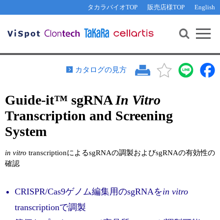
その他 ライセンスに関するご相談
機能解析・サイレンシング
資料請求
お問い合わせ
WEB会員登録
タカラバイオTOP
販売店様TOP
English
遺伝子組換え生物該当製品
Q&A
RNA合成・cDNA合成・クローニング
研究支援ツール
資料請求
制限酵素・電気泳動
Cut-Site Navigator 
制限酵素切断サイトの検索
サンプル請求
抗体・ELISA
カタログの見方
In-Fusion Cloning プライマー設計
核酸抽出・精製・標識
Guide-it™ sgRNA
In Vitro
抗体検索サイト
PCR・等温増幅
Transcription and Screening
リアルタイムPCR
（インターカレーター法）
リアルタイムPCR（qPCR）
プライマー検索・注文
System
装置・ソフトウェア
リアルタイムPCR
（プローブ法）
in vitro
transcriptionによるsgRNAの調製およびsgRNAの有効性の
プライマー・プローブ検索・注文
サンプル請求
確認
機器ソフトウェア・ベクター配列ダウンロード
テクニカルサポートライン
CRISPR/Cas9ゲノム編集用のsgRNAを
in vitro
ラーニングセンター
transcriptionで調製