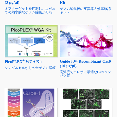
Guide-it™ Recombinant Cas9
Guide-it™ Mutation Detection
(3 µg/µl)
Kit
オフターゲットを抑制し、
in vivo
ゲノム編集後の変異導入効率確認
での効率的なゲノム編集が可能
キット
®
Guide-it™ Recombinant Cas9
PicoPLEX
WGA Kit
(10 μg/μl)
シングルセルからの全ゲノム増幅
高濃度でエレポに最適なCas9タン
パク質