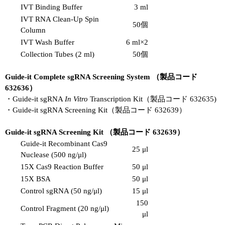
IVT Binding Buffer
3 ml
IVT RNA Clean-Up Spin
50個
Column
IVT Wash Buffer
6 ml×2
Collection Tubes (2 ml)
50個
Guide-it Complete sgRNA Screening System （製品コード
632636）
・Guide-it sgRNA
In Vitro
Transcription Kit（製品コード 632635)
・Guide-it sgRNA Screening Kit（製品コード 632639）
Guide-it sgRNA Screening Kit （製品コード 632639）
Guide-it Recombinant Cas9
25 μl
Nuclease (500 ng/μl)
15X Cas9 Reaction Buffer
50 μl
15X BSA
50 μl
Control sgRNA (50 ng/μl)
15 μl
150
Control Fragment (20 ng/μl)
μl