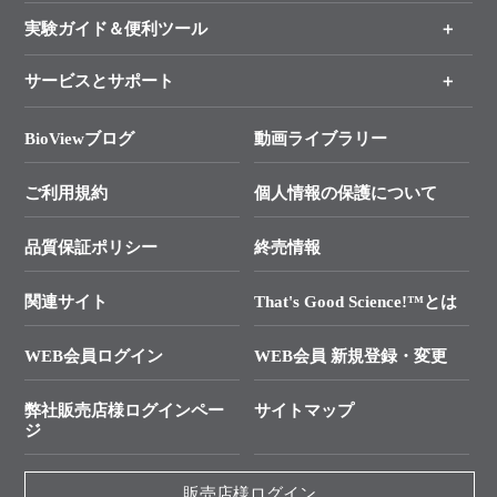
インフォメーション
オンライン注文
手法から製品を探す
新製品情報
実験ガイド＆便利ツール
キャンペーン
各種ご案内
サービスとサポート
リアルタイムPCR実験のススメ
タカラバイオ各種会員募集のお知らせ
遺伝子による検査のススメ
総合お問い合わせ
BioViewブログ
動画ライブラリー
終売製品のお知らせ
幹細胞・再生医療研究ガイド
├ テクニカルサポート 技術相談室
価格改定のご案内
ご利用規約
個人情報の保護について
クローニング実験ガイド
├ リアルタイムPCRサポートライン
学会展示・セミナーのご案内
SMARTer NGSポータルサイト
品質保証ポリシー
終売情報
├ 実験コンシェルジュ
技術セミナーのご案内
In-Fusion Cloning
├ 受託サービスお問い合わせ
プライマー設計
関連サイト
That's Good Science!™とは
タカラバイオ発表文献
└ カスタム製造お問い合わせ
Cut-Site Navigator
WEB会員ログイン
WEB会員 新規登録・変更
制限酵素切断サイトの検索
資料請求 試薬関連
ユーザーズボイス集
弊社販売店様ログインペー
サイトマップ
資料請求 機器関連
ジ
エピジェネティクス実験ガイド
資料請求 受託関連