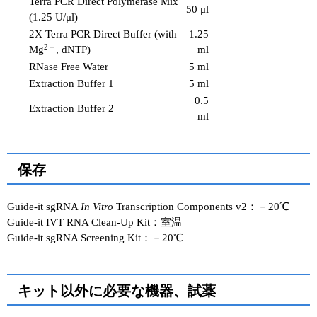
Terra PCR Direct Polymerase Mix
50 μl
(1.25 U/μl)
2X Terra PCR Direct Buffer (with
1.25
2＋
Mg
, dNTP)
ml
RNase Free Water
5 ml
Extraction Buffer 1
5 ml
0.5
Extraction Buffer 2
ml
保存
Guide-it sgRNA
In Vitro
Transcription Components v2：－20℃
Guide-it IVT RNA Clean-Up Kit：室温
Guide-it sgRNA Screening Kit：－20℃
キット以外に必要な機器、試薬