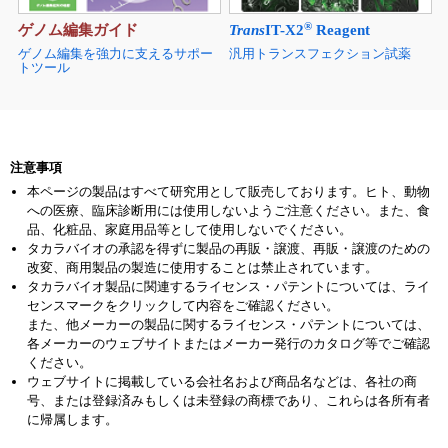
®
ゲノム編集ガイド
Trans
IT-X2
Reagent
ゲノム編集を強力に支えるサポー
汎用トランスフェクション試薬
トツール
注意事項
本ページの製品はすべて研究用として販売しております。ヒト、動物
への医療、臨床診断用には使用しないようご注意ください。また、食
品、化粧品、家庭用品等として使用しないでください。
タカラバイオの承認を得ずに製品の再販・譲渡、再販・譲渡のための
改変、商用製品の製造に使用することは禁止されています。
タカラバイオ製品に関連するライセンス・パテントについては、ライ
センスマークをクリックして内容をご確認ください。
また、他メーカーの製品に関するライセンス・パテントについては、
各メーカーのウェブサイトまたはメーカー発行のカタログ等でご確認
ください。
ウェブサイトに掲載している会社名および商品名などは、各社の商
号、または登録済みもしくは未登録の商標であり、これらは各所有者