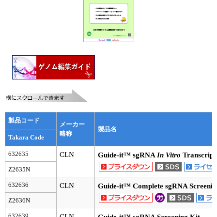
ユーザーズボイス集
動画ライブラリー
Q&A
製品コード
メーカー
製品名
略称
Takara Code
632635
CLN
Guide-it™ sgRNA
In Vitro
Transcript
Z2635N
632636
CLN
Guide-it™ Complete sgRNA Screenin
Z2636N
632639
CLN