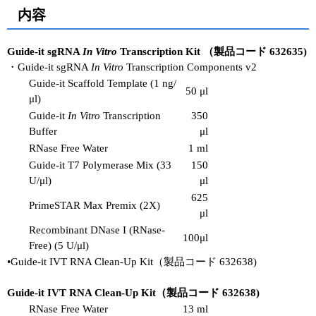
内容
Guide-it sgRNA
In Vitro
Transcription Kit （製品コード 632635)
・Guide-it sgRNA
In Vitro
Transcription Components v2
Guide-it Scaffold Template (1 ng/
50 μl
μl)
Guide-it
In Vitro
Transcription
350
Buffer
μl
RNase Free Water
1 ml
Guide-it T7 Polymerase Mix (33
150
U/μl)
μl
625
PrimeSTAR Max Premix (2X)
μl
Recombinant DNase I (RNase-
100μl
Free) (5 U/μl)
•Guide-it IVT RNA Clean-Up Kit（製品コード 632638)
Guide-it IVT RNA Clean-Up Kit（製品コード 632638)
RNase Free Water
13 ml