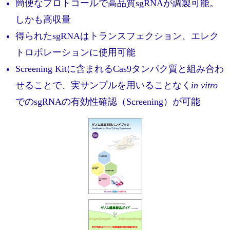
実験ガイド
簡便なプロトコールで高品質sgRNAが調製可能。
しかも高収量
リアルタイムPCR実験ガイド
得られたsgRNAはトランスフェクション、エレク
遺伝子検査ガイド（食品・水質・家畜他）
トロポレーションに使用可能
NGSポータルサイト
Screening Kitに含まれるCas9タンパク質と組み合わ
せることで、実サンプルを用いることなく
in vitro
幹細胞・再生医療研究ガイド
でのsgRNAの有効性確認（Screening）が可能
クローニング実験ガイド
細胞選択ガイド
エピジェネティクス実験ガイド
RNAi実験ガイド
アプリケーションノート
プロトコール集