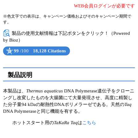
WEB会員ログインが必要です
ユーザーズボイス集
※色文字での表示は、キャンペーン価格およびそのキャンペーン期間で
す。
動画ライブラリー
製品の使用文献情報は下記ボタンをクリック！（Powered
Q&A
by Bioz）
99
/100
18,128 Citations
Powered by Bioz
See more details on Bioz
製品説明
本製品は、
Thermus aquaticus
DNA Polymerase遺伝子をクローニ
ングし改変したものを大腸菌にて大量発現させ、高度に精製し
た分子量94 kDaの耐熱性DNAポリメラーゼである。天然の
Taq
DNA Polymeraseと同じ機能を有する。
ホットスタート用の
TaKaRa Taq
は
こちら