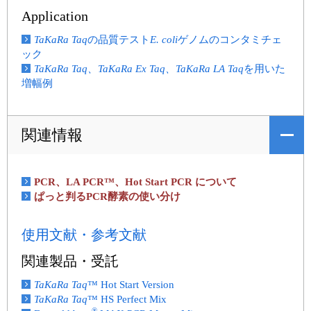
Application
TaKaRa Taq
の品質テスト
E. coli
ゲノムのコンタミチェ
ック
TaKaRa Taq、TaKaRa Ex Taq、TaKaRa LA Taq
を用いた
増幅例
関連情報
PCR、LA PCR™、Hot Start PCR について
ぱっと判るPCR酵素の使い分け
使用文献・参考文献
関連製品・受託
TaKaRa Taq
™ Hot Start Version
TaKaRa Taq
™ HS Perfect Mix
®