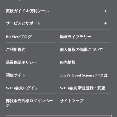
手法から製品を探す
新製品情報
実験ガイド＆便利ツール
キャンペーン
各種ご案内
サービスとサポート
リアルタイムPCR実験のススメ
タカラバイオ各種会員募集のお知らせ
遺伝子による検査のススメ
総合お問い合わせ
BioViewブログ
動画ライブラリー
終売製品のお知らせ
幹細胞・再生医療研究ガイド
├ テクニカルサポート 技術相談室
価格改定のご案内
ご利用規約
個人情報の保護について
クローニング実験ガイド
├ リアルタイムPCRサポートライン
学会展示・セミナーのご案内
SMARTer NGSポータルサイト
品質保証ポリシー
終売情報
├ 実験コンシェルジュ
技術セミナーのご案内
In-Fusion Cloning
├ 受託サービスお問い合わせ
プライマー設計
関連サイト
That's Good Science!™とは
タカラバイオ発表文献
└ カスタム製造お問い合わせ
Cut-Site Navigator
WEB会員ログイン
WEB会員 新規登録・変更
制限酵素切断サイトの検索
資料請求 試薬関連
ユーザーズボイス集
弊社販売店様ログインペー
サイトマップ
資料請求 機器関連
ジ
エピジェネティクス実験ガイド
資料請求 受託関連