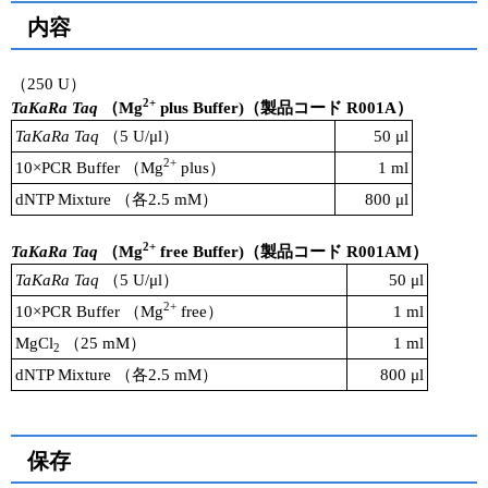
内容
（250 U）
2+
TaKaRa Taq
（Mg
plus Buffer)（製品コード R001A）
TaKaRa Taq
（5 U/μl）
50 μl
2+
10×PCR Buffer （Mg
plus）
1 ml
dNTP Mixture （各2.5 mM）
800 μl
2+
TaKaRa Taq
（Mg
free Buffer)（製品コード R001AM）
TaKaRa Taq
（5 U/μl）
50 μl
2+
10×PCR Buffer （Mg
free）
1 ml
MgCl
（25 mM）
1 ml
2
dNTP Mixture （各2.5 mM）
800 μl
保存