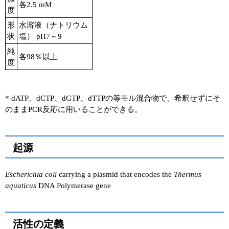
各2.5 mM
度
形
水溶液（ナトリウム
状
塩） pH7～9
純
各98％以上
度
* dATP、dCTP、dGTP、dTTPの等モル混合物で、希釈せずにそ
のままPCR反応に用いることができる。
起源
Escherichia coli
carrying a plasmid that encodes the
Thermus
aquaticus
DNA Polymerase gene
活性の定義