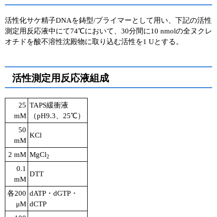
活性化サケ精子DNAを鋳型/プライマーとして用い、下記の活性
測定用反応液中にて74℃において、30分間に10 nmolの全ヌクレ
オチドを酸不溶性沈殿物に取り込む活性を1 Uとする。
活性測定用反応液組成
25
TAPS緩衝液
mM
（pH9.3、25℃）
50
KCl
mM
2 mM
MgCl
2
0.1
DTT
mM
各200
dATP・dGTP・
μM
dCTP