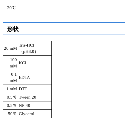
－20℃
形状
Tris-HCl
20 mM
（pH8.0）
100
KCl
mM
0.1
EDTA
mM
1 mM
DTT
0.5％
Tween 20
0.5％
NP-40
50％
Glycerol