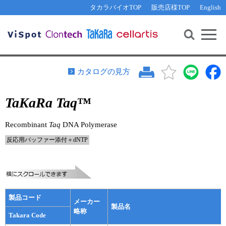
その他 ライセンスに関するご相談
機能解析・サイレンシング
資料請求
お問い合わせ
WEB会員登録
タカラバイオTOP
販売店様TOP
English
遺伝子組換え生物該当製品
Q&A
RNA合成・cDNA合成・クローニング
研究支援ツール
資料請求
制限酵素・電気泳動
Cut-Site Navigator 
制限酵素切断サイトの検索
サンプル請求
抗体・ELISA
カタログの見方
In-Fusion Cloning プライマー設計
核酸抽出・精製・標識
TaKaRa Taq
™
抗体検索サイト
PCR・等温増幅
リアルタイムPCR
（インターカレーター法）
Recombinant
Taq
DNA Polymerase
リアルタイムPCR（qPCR）
プライマー検索・注文
反応用バッファー添付＋dNTP
装置・ソフトウェア
リアルタイムPCR
（プローブ法）
プライマー・プローブ検索・注文
サンプル請求
機器ソフトウェア・ベクター配列ダウンロード
テクニカルサポートライン
製品コード
メーカー
製品名
ラーニングセンター
略称
Takara Code