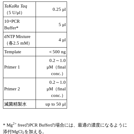
TaKaRa Taq
0.25 μl
（5 U/μl）
10×PCR
5 μl
Buffer*
dNTP Mixture
4 μl
（各2.5 mM）
Template
＜500 ng
0.2～1.0
Primer 1
μM（final
conc.）
0.2～1.0
Primer 2
μM（final
conc.）
滅菌精製水
up to 50 μl
2+
* Mg
freeのPCR Bufferの場合には、最適の濃度になるように
添付MgCl
を加える。
2