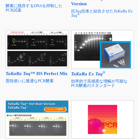
Version
酵素に残存するDNAを抑制した
PCR試薬
抗
Taq
抗体と結合させた
TaKaRa Ex
®
Taq
®
TaKaRa Taq
™ HS Perfect Mix
TaKaRa Ex Taq
普段使いに最適なPCR酵素
効率的で高感度な増幅が可能な
PCR酵素のスタンダード