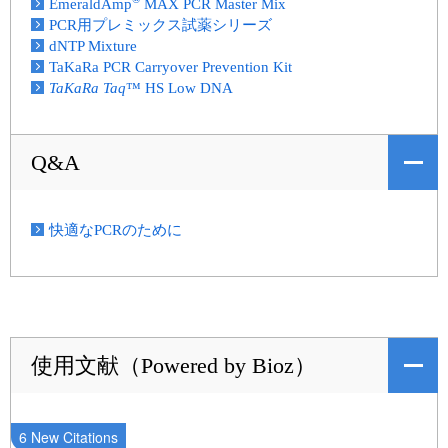
EmeraldAmp
MAX PCR Master Mix
PCR用プレミックス試薬シリーズ
dNTP Mixture
TaKaRa PCR Carryover Prevention Kit
TaKaRa Taq
™ HS Low DNA
Q&A
快適なPCRのために
使用文献（Powered by Bioz）