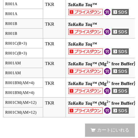
実験ガイド
R001A
TKR
TaKaRa Taq
™
リアルタイムPCR実験ガイド
R001A
R001B
TKR
TaKaRa Taq
™
遺伝子検査ガイド（食品・水質・家畜他）
R001B
NGSポータルサイト
R001C(B×3)
TKR
TaKaRa Taq
™
R001C(B×3)
幹細胞・再生医療研究ガイド
2+
R001AM
TKR
TaKaRa Taq
™ (Mg
free Buffer
クローニング実験ガイド
R001AM
細胞選択ガイド
2+
R001BM(AM×4)
TKR
TaKaRa Taq
™ (Mg
free Buffer
R001BM(AM×4)
エピジェネティクス実験ガイド
2+
R001CM(AM×12)
TKR
TaKaRa Taq
™ (Mg
free Buffer
RNAi実験ガイド
R001CM(AM×12)
アプリケーションノート
カートにいれる
プロトコール集