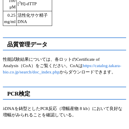
100
3
[
H]-dTTP
μM
0.25
活性化サケ精子
mg/ml
DNA
品質管理データ
性能試験結果については、各ロットのCertificate of
Analysis（CoA）をご覧ください。CoAは
https://catalog.takara-
bio.co.jp/search/doc_index.php
からダウンロードできます。
PCR検定
λDNAを鋳型としたPCR反応（増幅産物 8 kb）において良好な
増幅がみられることを確認している。