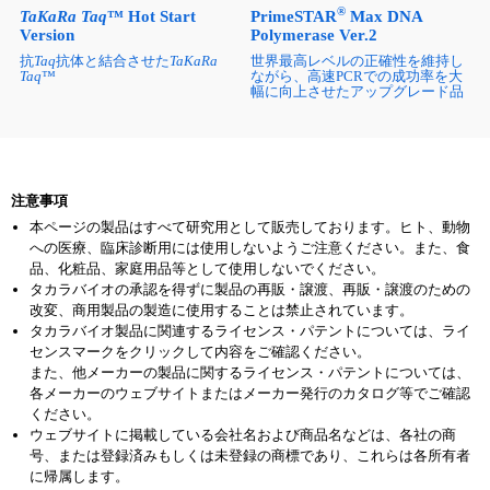
®
PrimeSTAR
Max DNA
TaKaRa Taq
™ Hot Start
Polymerase Ver.2
Version
世界最高レベルの正確性を維持し
抗
Taq
抗体と結合させた
TaKaRa
ながら、高速PCRでの成功率を大
Taq
™
幅に向上させたアップグレード品
注意事項
本ページの製品はすべて研究用として販売しております。ヒト、動物
への医療、臨床診断用には使用しないようご注意ください。また、食
品、化粧品、家庭用品等として使用しないでください。
タカラバイオの承認を得ずに製品の再販・譲渡、再販・譲渡のための
改変、商用製品の製造に使用することは禁止されています。
タカラバイオ製品に関連するライセンス・パテントについては、ライ
センスマークをクリックして内容をご確認ください。
また、他メーカーの製品に関するライセンス・パテントについては、
各メーカーのウェブサイトまたはメーカー発行のカタログ等でご確認
ください。
ウェブサイトに掲載している会社名および商品名などは、各社の商
号、または登録済みもしくは未登録の商標であり、これらは各所有者
に帰属します。