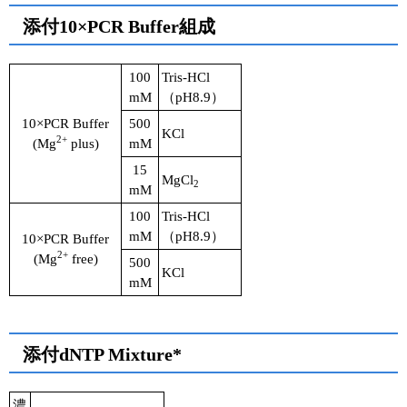
添付10×PCR Buffer組成
100
Tris-HCl
mM
（pH8.9）
10×PCR Buffer
500
KCl
2+
(Mg
plus)
mM
15
MgCl
2
mM
100
Tris-HCl
mM
（pH8.9）
10×PCR Buffer
2+
(Mg
free)
500
KCl
mM
添付dNTP Mixture*
濃