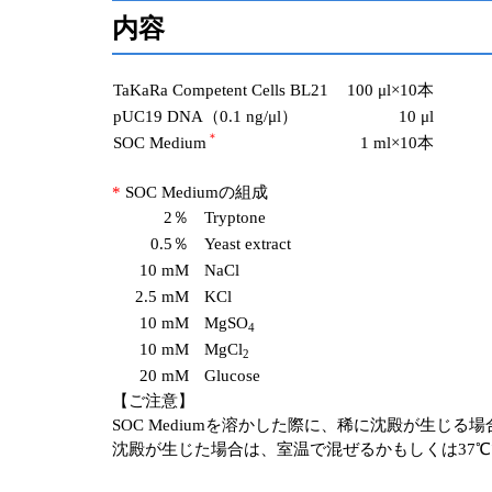
内容
TaKaRa Competent Cells BL21
100 μl×10本
pUC19 DNA（0.1 ng/μl）
10 μl
＊
SOC Medium
1 ml×10本
*
SOC Mediumの組成
2％
Tryptone
0.5％
Yeast extract
10 mM
NaCl
2.5 mM
KCl
10 mM
MgSO
4
10 mM
MgCl
2
20 mM
Glucose
【ご注意】
SOC Mediumを溶かした際に、稀に沈殿が生じ
沈殿が生じた場合は、室温で混ぜるかもしくは37