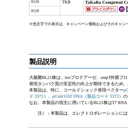
9126
TKR
TaKaRa Competent Ce
9126
※色文字での表示は、キャンペーン価格およびそのキャン
製品説明
大腸菌BL21株は、
lon
プロテアーゼ、
ompT
外膜プロ
発現タンパク質の安定性の向上が期待できるため、
本製品は、特に、コールドショック発現ベクター
p
ド 3371）
、
pCold GST DNA（製品コード 3372）
の
なお、本製品の宿主に用いているBL21株はT7 RNA
注）：本製品は、エレクトロポレーションには