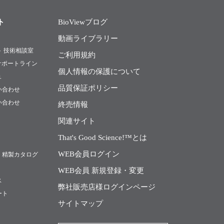
ト
BioViewブログ
動画ライブラリー
ト 技術相談室
ご利用規約
Rサポートライン
個人情報の保護について
ュ
品質保証ポリシー
い合わせ
い合わせ
終売情報
関連サイト
That's Good Science!™とは
WEB会員ログイン
・精製カタログ
WEB会員 新規登録・変更
ス
弊社販売店様ログインページ
ート
サイトマップ