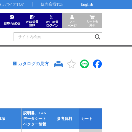
カラバイオTOP
販売店様TOP
English
カタログの見方
説明書、CoA
事項
データシート
参考資料
カート
ベクター情報