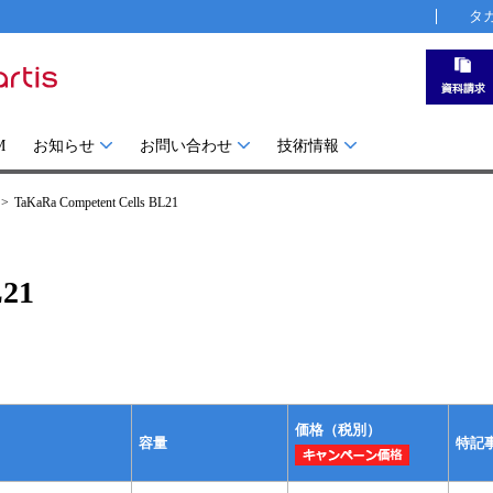
タ
M
お知らせ
お問い合わせ
技術情報
TaKaRa Competent Cells BL21
L21
価格（税別）
容量
特記