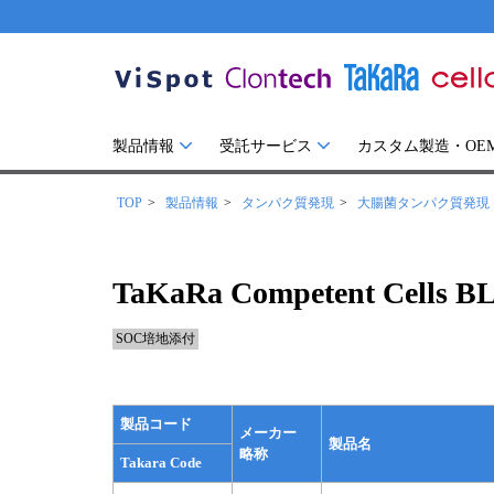
製品情報
受託サービス
カスタム製造・OE
TOP
製品情報
タンパク質発現
大腸菌タンパク質発現
TaKaRa Competent Cells B
SOC培地添付
製品コード
メーカー
製品名
略称
Takara Code