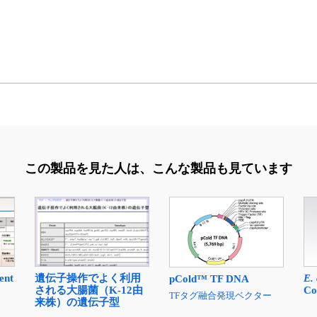
この製品を見た人は、
こんな製品も見ています
E. 
ent
遺伝子操作でよく利用
pCold™ TF DNA
Co
される大腸菌（K-12由
TFタグ融合発現ベクター
来株）の遺伝子型