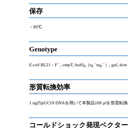
保存
－80℃
Genotype
－
－
－
E.coli
BL21：F
,
ompT
,
hsdS
（r
m
）,
gal
,
dcm
B
B
B
形質転換効率
1 ngのpUC19 DNAを用いて本製品100 μlを形質転
コールドショック発現ベクター