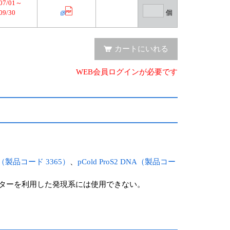
/07/01～
09/30
個
カートにいれる
WEB会員ログインが必要です
NA（製品コード 3365）
、
pCold ProS2 DNA（製品コー
プロモーターを利用した発現系には使用できない。