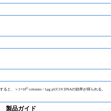
6
換すると、＞1×10
colonies / 1μg pUC19 DNAの効率が得られる。
 製品ガイド