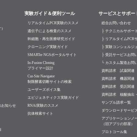
実験ガイド＆便利ツール
サービスとサポー
リアルタイムPCR実験のススメ
総合お問い合わせ
す）
遺伝子による検査のススメ
├ テクニカルサポー
幹細胞・再生医療研究ガイド
├ リアルタイムPC
クローニング実験ガイド
├ 実験コンシェルジ
SMARTer NGSポータルサイト
├ 受託サービスお問
In-Fusion Cloning
└ カスタム製造お問
プライマー設計
資料請求 試薬関連
Cut-Site Navigator
資料請求 機器関連
制限酵素切断サイトの検索
資料請求 受託関連
ユーザーズボイス集
資料請求 核酸抽出
エピジェネティクス実験ガイド
サンプル請求一覧
のお知らせ
RNAi実験のススメ
ダウンロードサービ
抗体検索サイト
アプリケーションノ
（旧アプリの部屋）
内
プロトコール集