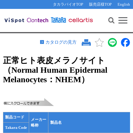
その他 ライセンスに関するご相談
機能解析・サイレンシング
資料請求
お問い合わせ
WEB会員登録
タカラバイオTOP
販売店様TOP
English
遺伝子組換え生物該当製品
Q&A
RNA合成・cDNA合成・クローニング
研究支援ツール
資料請求
制限酵素・電気泳動
Cut-Site Navigator 
制限酵素切断サイトの検索
サンプル請求
抗体・ELISA
カタログの見方
In-Fusion Cloning プライマー設計
核酸抽出・精製・標識
正常ヒト表皮メラノサイト
抗体検索サイト
PCR・等温増幅
（Normal Human Epidermal
リアルタイムPCR
（インターカレーター法）
リアルタイムPCR（qPCR）
プライマー検索・注文
Melanocytes：NHEM）
装置・ソフトウェア
リアルタイムPCR
（プローブ法）
プライマー・プローブ検索・注文
サンプル請求
機器ソフトウェア・ベクター配列ダウンロード
テクニカルサポートライン
製品コード
メーカー
ラーニングセンター
製品名
略称
Takara Code