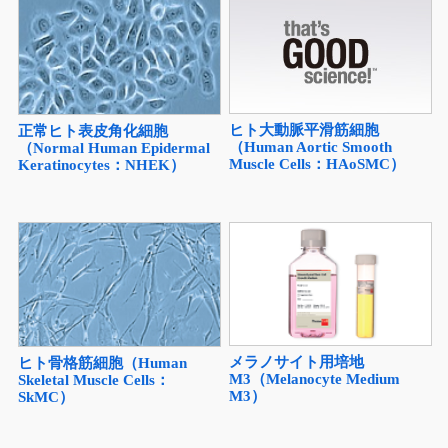
ヒト大動脈平滑筋細胞
正常ヒト表皮角化細胞
（Human Aortic Smooth
（Normal Human Epidermal
Muscle Cells：HAoSMC）
Keratinocytes：NHEK）
メラノサイト用培地
ヒト骨格筋細胞（Human
M3（Melanocyte Medium
Skeletal Muscle Cells：
M3）
SkMC）