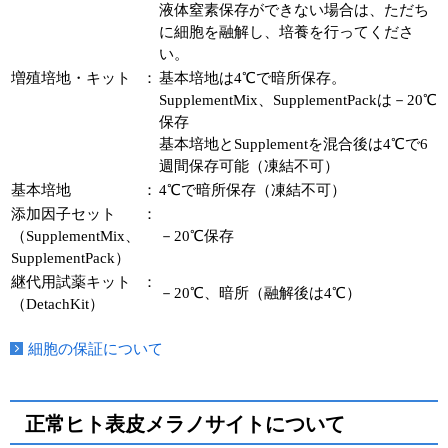
液体窒素保存ができない場合は、ただち
に細胞を融解し、培養を行ってくださ
い。
増殖培地・キット
：
基本培地は4℃で暗所保存。
SupplementMix、SupplementPackは－20℃
保存
基本培地とSupplementを混合後は4℃で6
週間保存可能（凍結不可）
基本培地
：
4℃で暗所保存（凍結不可）
添加因子セット
：
（SupplementMix、
－20℃保存
SupplementPack）
継代用試薬キット
：
－20℃、暗所（融解後は4℃）
（DetachKit）
細胞の保証について
正常ヒト表皮メラノサイトについて