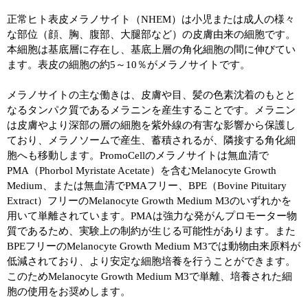
正常ヒト表皮メラノサイト（NHEM）は小児または成人の様々
な部位（顔、胸、腹部、大腿部など）の皮膚由来の細胞です。
本細胞は基底層に存在し、基底上層の角化細胞の間に伸びてい
ます。表皮の細胞の約5～10％がメラノサイトです。
メラノサイトの主な働きは、皮膚や目、髪の色素沈着のもとと
なるタンパク質であるメラニンを産生することです。メラニン
は皮膚やより深部の層の細胞を紫外線の有害な影響から保護し
ており、メラノソームで産生、蓄積されるが、隣接する角化細
胞へも移動します。PromoCellのメラノサイトは無血清で
PMA（Phorbol Myristate Acetate）を含むMelanocyte Growth
Medium、または無血清でPMAフリー、BPE（Bovine Pituitary
Extract）フリーのMelanocyte Growth Medium M3のいずれかを
用いて単離されています。PMAは強力な発がんプロモーター物
質であるため、実験上の制約が生じる可能性があります。また
BPEフリーのMelanocyte Growth Medium M3では動物由来原料が
低減されており、より安定な細胞培養を行うことができます。
このためMelanocyte Growth Medium M3で単離、培養された細
胞の使用をお奨めします。