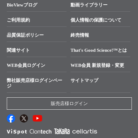
総合お問い合わせ
BioViewブログ
動画ライブラリー
終売製品のお知らせ
幹細胞・再生医療研究ガイド
├ テクニカルサポート 技術相談室
価格改定のご案内
ご利用規約
個人情報の保護について
クローニング実験ガイド
├ リアルタイムPCRサポートライン
学会展示・セミナーのご案内
SMARTer NGSポータルサイト
品質保証ポリシー
終売情報
├ 実験コンシェルジュ
技術セミナーのご案内
In-Fusion Cloning
├ 受託サービスお問い合わせ
プライマー設計
関連サイト
That's Good Science!™とは
タカラバイオ発表文献
└ カスタム製造お問い合わせ
Cut-Site Navigator
WEB会員ログイン
WEB会員 新規登録・変更
制限酵素切断サイトの検索
資料請求 試薬関連
ユーザーズボイス集
弊社販売店様ログインペー
サイトマップ
資料請求 機器関連
ジ
エピジェネティクス実験ガイド
資料請求 受託関連
RNAi実験のススメ
資料請求 核酸抽出・精製カタログ
販売店様ログイン
抗体検索サイト
サンプル請求一覧
ダウンロードサービス
アプリケーションノート