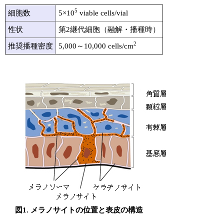
5
細胞数
5×10
viable cells/vial
性状
第2継代細胞（融解・播種時）
2
推奨播種密度
5,000～10,000 cells/cm
図1. メラノサイトの位置と表皮の構造