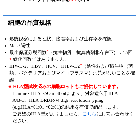
細胞の品質規格
形態観察による性状、接着率および生存率を確認
Mel-5陽性
*
最小保証分裂回数
（抗生物質・抗真菌剤非存在下）：15回
*
継代回数ではありません。
*
HIV-1/-2、HBV、HCV、HTLV-1/2
（陰性および微生物（菌
類、バクテリアおよびマイコプラズマ）汚染がないことを確
認
★ HLA型試験済みの細胞ロットもご提供しています。
Luminex HLA-SSO methodにより、対象遺伝子HLA-
A/B/C、HLA-DRB1の4 digit resolution typing
(e.g.HLA*01:01,*02:01)の結果を有償で納品します。
ご要望のHLA型がありましたら、
こちら
にお問い合わせく
ださい。