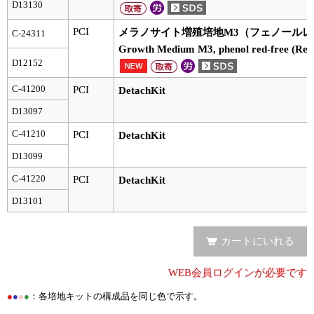
D13130
PCI
メラノサイト増殖培地M3（フェノールレッド不
C-24311
Growth Medium M3, phenol red-free (Read
D12152
C-41200
PCI
DetachKit
D13097
C-41210
PCI
DetachKit
D13099
C-41220
PCI
DetachKit
D13101
カートにいれる
WEB会員ログインが必要です
●
●
●
●
：各培地キットの構成品を同じ色で示す。