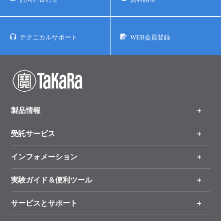
テクニカルサポート
WEB会員登録
製品情報
受託サービス
製品一覧
（分野、カテゴリーから探す）
インフォメーション
オンライン注文
手法から製品を探す
新製品情報
実験ガイド＆便利ツール
キャンペーン
各種ご案内
サービスとサポート
リアルタイムPCR実験のススメ
タカラバイオ各種会員募集のお知らせ
遺伝子による検査のススメ