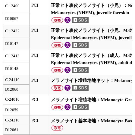
実験ガイド
PCI
正常ヒト表皮メラノサイト（小児）：Normal H
C-12400
Melanocytes (NHEM), juvenile foreskin
リアルタイムPCR実験ガイド
D10067
遺伝子検査ガイド（食品・水質・家畜他）
PCI
正常ヒト表皮メラノサイト（小児、M3培地で
C-12422
Epidermal Melanocytes (NHEM), juvenile 
NGSポータルサイト
D10147
幹細胞・再生医療研究ガイド
PCI
正常ヒト表皮メラノサイト（成人、M3培地で
C-12413
Epidermal Melanocytes (NHEM), adult do
クローニング実験ガイド
D10148
細胞選択ガイド
C-24110
PCI
メラノサイト増殖培地キット：Melanocyte Gr
D12060
エピジェネティクス実験ガイド
C-24010
PCI
メラノサイト増殖培地：Melanocyte Growth M
RNAi実験ガイド
D12059
アプリケーションノート
C-24210
PCI
メラノサイト基本培地：Melanocyte Basal
D12061
プロトコール集