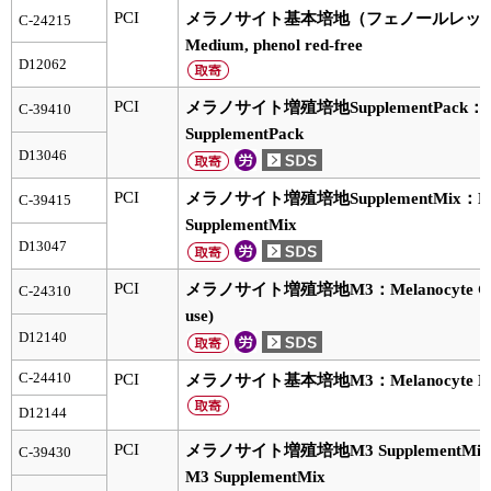
PCI
メラノサイト基本培地（フェノールレッド不含）：
C-24215
ユーザーズボイス集
Medium, phenol red-free
D12062
動画ライブラリー
PCI
メラノサイト増殖培地SupplementPack：Mela
C-39410
SupplementPack
Q&A
D13046
PCI
メラノサイト増殖培地SupplementMix：Melan
C-39415
SupplementMix
D13047
PCI
メラノサイト増殖培地M3：Melanocyte Growt
C-24310
use)
D12140
C-24410
PCI
メラノサイト基本培地M3：Melanocyte Basa
D12144
PCI
メラノサイト増殖培地M3 SupplementMix：Me
C-39430
M3 SupplementMix