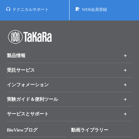
テクニカルサポート
WEB会員登録
製品情報
受託サービス
製品一覧
（分野、カテゴリーから探す）
インフォメーション
オンライン注文
手法から製品を探す
新製品情報
実験ガイド＆便利ツール
キャンペーン
各種ご案内
サービスとサポート
リアルタイムPCR実験のススメ
タカラバイオ各種会員募集のお知らせ
遺伝子による検査のススメ
総合お問い合わせ
BioViewブログ
動画ライブラリー
終売製品のお知らせ
幹細胞・再生医療研究ガイド