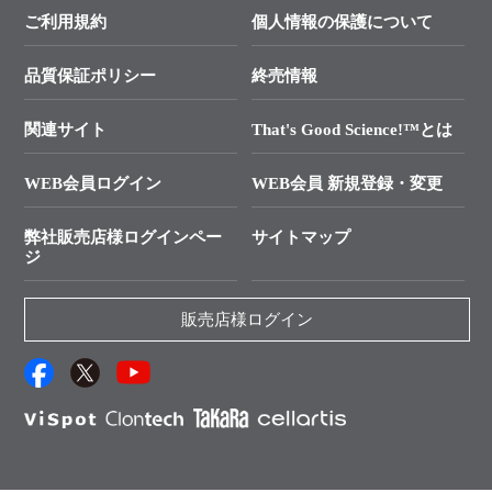
├ テクニカルサポート 技術相談室
価格改定のご案内
ご利用規約
個人情報の保護について
クローニング実験ガイド
├ リアルタイムPCRサポートライン
学会展示・セミナーのご案内
SMARTer NGSポータルサイト
品質保証ポリシー
終売情報
├ 実験コンシェルジュ
技術セミナーのご案内
In-Fusion Cloning
├ 受託サービスお問い合わせ
プライマー設計
関連サイト
That's Good Science!™とは
タカラバイオ発表文献
└ カスタム製造お問い合わせ
Cut-Site Navigator
WEB会員ログイン
WEB会員 新規登録・変更
制限酵素切断サイトの検索
資料請求 試薬関連
ユーザーズボイス集
弊社販売店様ログインペー
サイトマップ
資料請求 機器関連
ジ
エピジェネティクス実験ガイド
資料請求 受託関連
RNAi実験のススメ
資料請求 核酸抽出・精製カタログ
販売店様ログイン
抗体検索サイト
サンプル請求一覧
ダウンロードサービス
アプリケーションノート
（旧アプリの部屋）