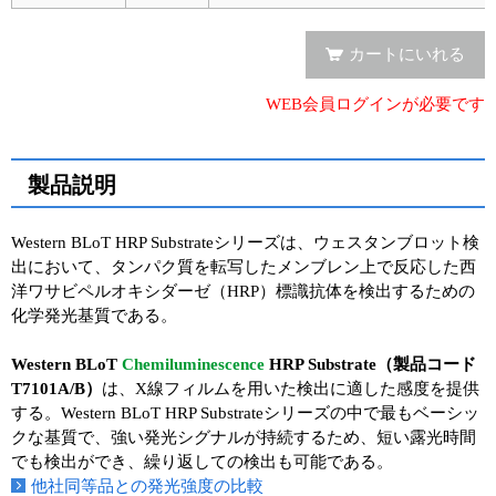
カートにいれる
WEB会員ログインが必要です
製品説明
Western BLoT HRP Substrateシリーズは、ウェスタンブロット検
出において、タンパク質を転写したメンブレン上で反応した西
洋ワサビペルオキシダーゼ（HRP）標識抗体を検出するための
化学発光基質である。
Western BLoT
Chemiluminescence
HRP Substrate（製品コード
T7101A/B）
は、X線フィルムを用いた検出に適した感度を提供
する。Western BLoT HRP Substrateシリーズの中で最もベーシッ
クな基質で、強い発光シグナルが持続するため、短い露光時間
でも検出ができ、繰り返しての検出も可能である。
他社同等品との発光強度の比較