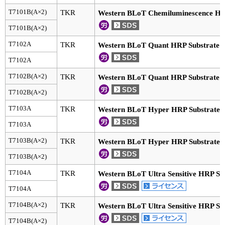
T7101B(A×2)
TKR
Western BLoT Chemiluminescence HR
ユーザーズボイス集
T7101B(A×2)
動画ライブラリー
T7102A
TKR
Western BLoT Quant HRP Substrate
T7102A
Q&A
T7102B(A×2)
TKR
Western BLoT Quant HRP Substrate
T7102B(A×2)
T7103A
TKR
Western BLoT Hyper HRP Substrate
T7103A
T7103B(A×2)
TKR
Western BLoT Hyper HRP Substrate
T7103B(A×2)
T7104A
TKR
Western BLoT Ultra Sensitive HRP Su
T7104A
T7104B(A×2)
TKR
Western BLoT Ultra Sensitive HRP Su
T7104B(A×2)