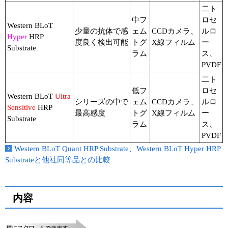
二ト
中フ
ロセ
Western BLoT
少量の抗体で感
ェム
CCDカメラ、
ルロ
Hyper
HRP
度良く検出可能
トグ
X線フィルム
ー
Substrate
ラム
ス、
PVDF
二ト
低フ
ロセ
Western BLoT
Ultra
シリーズの中で
ェム
CCDカメラ、
ルロ
Sensitive
HRP
最高感度
トグ
X線フィルム
ー
Substrate
ラム
ス、
PVDF
Western BLoT Quant HRP Substrate、Western BLoT Hyper HRP
Substrateと他社同等品との比較
内容