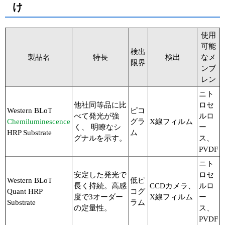
け
使用
可能
検出
製品名
特長
検出
なメ
限界
ンブ
レン
ニト
他社同等品に比
ロセ
Western BLoT
ピコ
べて発光が強
ルロ
Chemiluminescence
グラ
X線フィルム
く、 明瞭なシ
ー
HRP Substrate
ム
グナルを示す。
ス、
PVDF
ニト
安定した発光で
ロセ
Western BLoT
低ピ
長く持続。高感
CCDカメラ、
ルロ
Quant
HRP
コグ
度で3オーダー
X線フィルム
ー
Substrate
ラム
の定量性。
ス、
PVDF