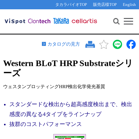
その他 ライセンスに関するご相談
機能解析・サイレンシング
資料請求
お問い合わせ
WEB会員登録
タカラバイオTOP
販売店様TOP
English
遺伝子組換え生物該当製品
Q&A
RNA合成・cDNA合成・クローニング
研究支援ツール
資料請求
制限酵素・電気泳動
Cut-Site Navigator 
制限酵素切断サイトの検索
サンプル請求
抗体・ELISA
カタログの見方
In-Fusion Cloning プライマー設計
核酸抽出・精製・標識
Western BLoT HRP Substrateシリ
抗体検索サイト
PCR・等温増幅
ーズ
リアルタイムPCR
（インターカレーター法）
リアルタイムPCR（qPCR）
プライマー検索・注文
ウェスタンブロッティングHRP検出化学発光基質
装置・ソフトウェア
リアルタイムPCR
（プローブ法）
プライマー・プローブ検索・注文
サンプル請求
スタンダードな検出から超高感度検出まで、検出
感度の異なる4タイプをラインナップ
機器ソフトウェア・ベクター配列ダウンロード
テクニカルサポートライン
抜群のコストパフォーマンス
ラーニングセンター