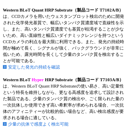
Western BLoT
Quant
HRP Substrate（製品コード T7102A/B）
は、CCDカメラを用いたウェスタンブロット検出のために開発
された化学発光基質で、幅広いタンパク質濃度域で直線性を示
し、また、高いタンパク質濃度でも基質が枯渇することが少な
いため、高い直線性と幅広いダイナミックレンジを持つという
CCDカメラの利点を最大限に利用できる。また、発光の持続時
間が極めて長く、シグナルが強く、バックグラウンドが非常に
低いため、露光時間を長くして少量のタンパク質を検出するこ
とが可能である。
安定した発光の持続を確認
Western BLoT
Hyper
HRP Substrate（製品コード T7103A/B）
は、Western BLoT Quant HRP Substrateの使い易さ、高い定量性
という特長を維持しながら、更なる高感度を追求して設計され
た製品である。少量のタンパク質の検出や、ごく限られた量の
一次抗体しか使用できず高い希釈率が求められる場合、一次抗
体のアフィニティーが比較的低い場合など、高い検出感度が要
求される場合に適している。
少量の抗体で感度よく検出可能