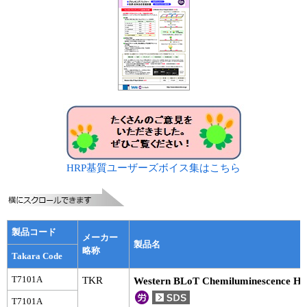
実験ガイド
リアルタイムPCR実験ガイド
遺伝子検査ガイド（食品・水質・家畜他）
NGSポータルサイト
幹細胞・再生医療研究ガイド
クローニング実験ガイド
HRP基質ユーザーズボイス集はこちら
細胞選択ガイド
エピジェネティクス実験ガイド
製品コード
メーカー
RNAi実験ガイド
製品名
略称
Takara Code
アプリケーションノート
T7101A
TKR
Western BLoT Chemiluminescence HR
プロトコール集
T7101A