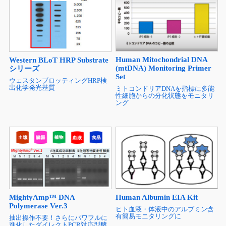
Human Mitochondrial DNA
Western BLoT HRP Substrate
(mtDNA) Monitoring Primer
シリーズ
Set
ウェスタンブロッティングHRP検
出化学発光基質
ミトコンドリアDNAを指標に多能
性細胞からの分化状態をモニタリ
ング
MightyAmp™ DNA
Human Albumin EIA Kit
Polymerase Ver.3
ヒト血液・体液中のアルブミン含
有簡易モニタリングに
抽出操作不要！さらにパワフルに
進化したダイレクトPCR対応型酵