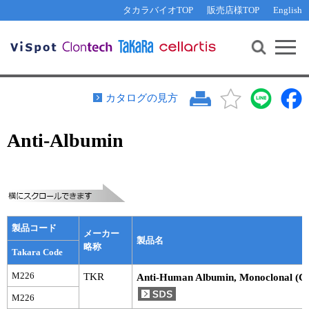
その他 ライセンスに関するご相談
機能解析・サイレンシング
資料請求
お問い合わせ
WEB会員登録
タカラバイオTOP
販売店様TOP
English
遺伝子組換え生物該当製品
Q&A
RNA合成・cDNA合成・クローニング
研究支援ツール
資料請求
制限酵素・電気泳動
Cut-Site Navigator 
制限酵素切断サイトの検索
サンプル請求
抗体・ELISA
カタログの見方
In-Fusion Cloning プライマー設計
核酸抽出・精製・標識
Anti-Albumin
抗体検索サイト
PCR・等温増幅
リアルタイムPCR
（インターカレーター法）
リアルタイムPCR（qPCR）
プライマー検索・注文
装置・ソフトウェア
リアルタイムPCR
（プローブ法）
プライマー・プローブ検索・注文
サンプル請求
製品コード
メーカー
製品名
略称
Takara Code
機器ソフトウェア・ベクター配列ダウンロード
テクニカルサポートライン
M226
TKR
Anti-Human Albumin, Monoclonal (Cl
ラーニングセンター
M226