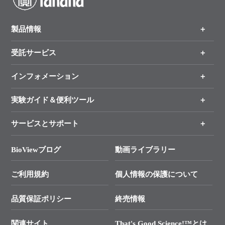
製品情報
受託サービス
製品一覧
（分野、カテゴリーから探す）
インフォメーション
オンライン注文
手法から製品を探す
新製品情報
実験ガイド＆便利ツール
キャンペーン
各種ご案内
サービスとサポート
リアルタイムPCR実験のススメ
タカラバイオ各種会員募集のお知らせ
遺伝子による検査のススメ
総合お問い合わせ
BioViewブログ
動画ライブラリー
終売製品のお知らせ
幹細胞・再生医療研究ガイド
├ テクニカルサポート 技術相談室
価格改定のご案内
ご利用規約
個人情報の保護について
クローニング実験ガイド
├ リアルタイムPCRサポートライン
学会展示・セミナーのご案内
SMARTer NGSポータルサイト
品質保証ポリシー
終売情報
├ 実験コンシェルジュ
技術セミナーのご案内
In-Fusion Cloning
├ 受託サービスお問い合わせ
プライマー設計
関連サイト
That's Good Science!™とは