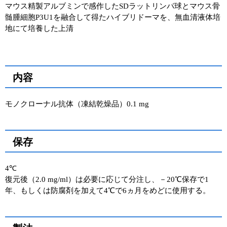
マウス精製アルブミンで感作したSDラットリンパ球とマウス骨
髄腫細胞P3U1を融合して得たハイブリドーマを、無血清液体培
地にて培養した上清
内容
モノクローナル抗体（凍結乾燥品）0.1 mg
保存
4℃
復元後（2.0 mg/ml）は必要に応じて分注し、－20℃保存で1
年、もしくは防腐剤を加えて4℃で6ヵ月をめどに使用する。