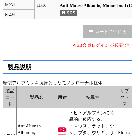
実験ガイド
M234
TKR
Anti-Mouse Albumin, Monoclonal (Cl
リアルタイムPCR実験ガイド
M234
遺伝子検査ガイド（食品・水質・家畜他）
カートにいれる
NGSポータルサイト
WEB会員ログインが必要です
幹細胞・再生医療研究ガイド
クローニング実験ガイド
製品説明
細胞選択ガイド
精製アルブミンを抗原としたモノクローナル抗体
製品
サブ
エピジェネティクス実験ガイド
コー
製品名
用途
特異性
クラ
ド
ス
RNAi実験ガイド
・ヒトアルブミンに特
アプリケーションノート
異的に反応する。
Anti-Human
・マウス、ラット、ウ
プロトコール集
Albumin,
シ、ブタ、ウサギ、サ
Mouse