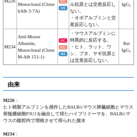
M226
Monoclonal (Clone
ル抗原とは交差反応し
IgG
1
ユーザーズボイス集
hAlb 3-7A)
ない。
・オボアルブミンと交
動画ライブラリー
差反応しない。
・マウスアルブミンに
Anti-Mouse
Q&A
特異的に反応する。
Albumin,
Rat
M234
・ヒト、ラット、ウ
Monoclonal (Clone
IgG
1
シ、ブタ、ヤギ抗原と
M-Alb 151-1)
は交差反応しない。
由来
M226
：
ヒト精製アルブミンを感作したBALB/cマウス脾臓細胞とマウス
骨髄腫細胞P3U1を融合して得たハイブリドーマを、BALB/cマ
ウスの腹腔内で増殖させて得られた腹水
M234
：