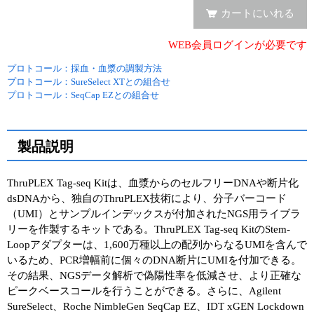
カートにいれる
ユーザーズボイス集
WEB会員ログインが必要です
動画ライブラリー
プロトコール：採血・血漿の調製方法
プロトコール：SureSelect XTとの組合せ
Q&A
プロトコール：SeqCap EZとの組合せ
製品説明
ThruPLEX Tag-seq Kitは、血漿からのセルフリーDNAや断片化
dsDNAから、独自のThruPLEX技術により、分子バーコード
（UMI）とサンプルインデックスが付加されたNGS用ライブラ
リーを作製するキットである。ThruPLEX Tag-seq KitのStem-
Loopアダプターは、1,600万種以上の配列からなるUMIを含んで
いるため、PCR増幅前に個々のDNA断片にUMIを付加できる。
その結果、NGSデータ解析で偽陽性率を低減させ、より正確な
ピークベースコールを行うことができる。さらに、Agilent
SureSelect、Roche NimbleGen SeqCap EZ、IDT xGEN Lockdown