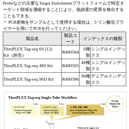
Probeなどの主要なTarget Enrichmentプラットフォームで特定タ
ーゲット領域を濃縮することにより、低頻度の変異を検出する
こともできる。
＊
PCR産物をサンプルとして使用する場合は、5’リン酸化プラ
イマーを用いてPCRを行ってください。
製品コ
製品名
インデックスの種類
ード
ThruPLEX Tag-seq 6S (12)
6種
シングルインデッ
R400584
Kit（終売）
類
クス
48種
シングルインデッ
ThruPLEX Tag-seq 48S Kit
R400585
類
クス
96種
デュアルインデッ
ThruPLEX Tag-seq 96D Kit
R400586
類
クス
ThruPLEX Taq-seq Single-Tube Workflow