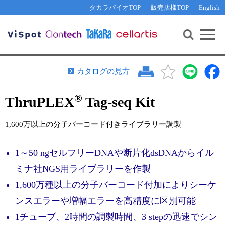
その他 ライセンスに関するご相談
機能解析・サイレンシング
資料請求
お問い合わせ
WEB会員登録
タカラバイオTOP
販売店様TOP
English
遺伝子組換え生物該当製品
Q&A
RNA合成・cDNA合成・クローニング
研究支援ツール
資料請求
制限酵素・電気泳動
Cut-Site Navigator 
制限酵素切断サイトの検索
サンプル請求
抗体・ELISA
カタログの見方
In-Fusion Cloning プライマー設計
核酸抽出・精製・標識
®
ThruPLEX
Tag-seq Kit
抗体検索サイト
PCR・等温増幅
リアルタイムPCR
（インターカレーター法）
1,600万以上の分子バーコード付きライブラリー調製
リアルタイムPCR（qPCR）
プライマー検索・注文
装置・ソフトウェア
1～50 ngセルフリーDNAや断片化dsDNAからイル
リアルタイムPCR
（プローブ法）
プライマー・プローブ検索・注文
サンプル請求
ミナ社NGS用ライブラリーを作製
1,600万種以上の分子バーコード付加によりシーケ
機器ソフトウェア・ベクター配列ダウンロード
テクニカルサポートライン
ンスエラーや増幅エラーを高精度に区別可能
ラーニングセンター
1チューブ、2時間の調製時間、3 stepの迅速でシン