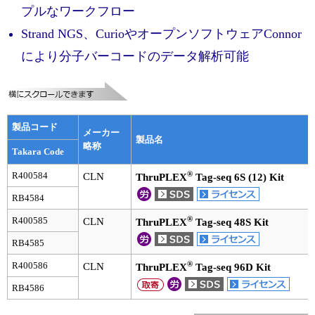
実験ガイド
プルなワークフロー
リアルタイムPCR実験ガイド
Strand NGS、CurioやオープンソフトウェアConnor
により分子バーコードのデータ解析可能
遺伝子検査ガイド（食品・水質・家畜他）
NGSポータルサイト
幹細胞・再生医療研究ガイド
製品コード
メーカー
製品名
略称
Takara Code
クローニング実験ガイド
®
R400584
CLN
ThruPLEX
Tag-seq 6S (12) Kit
細胞選択ガイド
RB4584
エピジェネティクス実験ガイド
®
R400585
CLN
ThruPLEX
Tag-seq 48S Kit
RB4585
RNAi実験ガイド
®
R400586
CLN
ThruPLEX
Tag-seq 96D Kit
アプリケーションノート
RB4586
プロトコール集