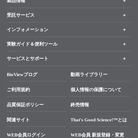
製品情報
受託サービス
製品一覧
（分野、カテゴリーから探す）
インフォメーション
オンライン注文
手法から製品を探す
新製品情報
実験ガイド＆便利ツール
キャンペーン
各種ご案内
サービスとサポート
リアルタイムPCR実験のススメ
タカラバイオ各種会員募集のお知らせ
遺伝子による検査のススメ
総合お問い合わせ
BioViewブログ
動画ライブラリー
終売製品のお知らせ
幹細胞・再生医療研究ガイド
├ テクニカルサポート 技術相談室
価格改定のご案内
ご利用規約
個人情報の保護について
クローニング実験ガイド
├ リアルタイムPCRサポートライン
学会展示・セミナーのご案内
SMARTer NGSポータルサイト
品質保証ポリシー
終売情報
├ 実験コンシェルジュ
技術セミナーのご案内
In-Fusion Cloning
├ 受託サービスお問い合わせ
プライマー設計
関連サイト
That's Good Science!™とは
タカラバイオ発表文献
└ カスタム製造お問い合わせ
Cut-Site Navigator
WEB会員ログイン
WEB会員 新規登録・変更
制限酵素切断サイトの検索