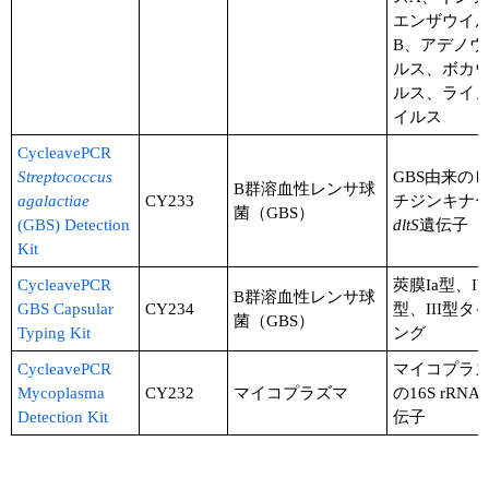
エンザウイ
B、アデノウ
ルス、ボカ
ルス、ライ
イルス
CycleavePCR
Streptococcus
GBS由来の
B群溶血性レンサ球
agalactiae
CY233
チジンキナ
菌（GBS）
(GBS) Detection
dltS
遺伝子
Kit
CycleavePCR
莢膜Ia型、Ib
B群溶血性レンサ球
GBS Capsular
CY234
型、III型タ
菌（GBS）
Typing Kit
ング
CycleavePCR
マイコプラ
Mycoplasma
CY232
マイコプラズマ
の16S rRNA
Detection Kit
伝子