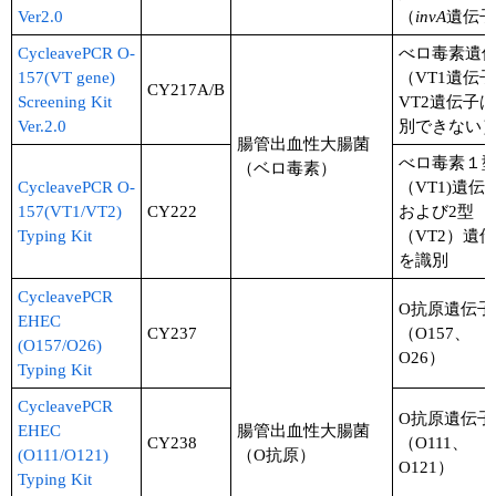
実験ガイド
Ver2.0
（
invA
遺伝子
リアルタイムPCR実験ガイド
CycleavePCR O-
べロ毒素遺
157(VT gene)
（VT1遺伝
CY217A/B
遺伝子検査ガイド（食品・水質・家畜他）
Screening Kit
VT2遺伝子
Ver.2.0
別できない
腸管出血性大腸菌
NGSポータルサイト
べロ毒素１
（ベロ毒素）
CycleavePCR O-
（VT1)遺伝
幹細胞・再生医療研究ガイド
157(VT1/VT2)
CY222
および2型
Typing Kit
（VT2）遺
クローニング実験ガイド
を識別
細胞選択ガイド
CycleavePCR
O抗原遺伝子
EHEC
CY237
（O157、
エピジェネティクス実験ガイド
(O157/O26)
O26）
Typing Kit
RNAi実験ガイド
CycleavePCR
O抗原遺伝子
EHEC
腸管出血性大腸菌
アプリケーションノート
CY238
（O111、
(O111/O121)
（O抗原）
O121）
Typing Kit
プロトコール集