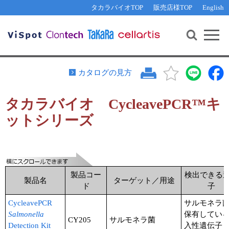
その他 ライセンスに関するご相談
機能解析・サイレンシング
資料請求
お問い合わせ
WEB会員登録
タカラバイオTOP
販売店様TOP
English
遺伝子組換え生物該当製品
Q&A
RNA合成・cDNA合成・クローニング
研究支援ツール
資料請求
制限酵素・電気泳動
Cut-Site Navigator 
制限酵素切断サイトの検索
サンプル請求
抗体・ELISA
カタログの見方
In-Fusion Cloning プライマー設計
核酸抽出・精製・標識
タカラバイオ CycleavePCR™キ
抗体検索サイト
PCR・等温増幅
ットシリーズ
リアルタイムPCR
（インターカレーター法）
リアルタイムPCR（qPCR）
プライマー検索・注文
装置・ソフトウェア
リアルタイムPCR
（プローブ法）
プライマー・プローブ検索・注文
サンプル請求
製品コー
検出できる
製品名
ターゲット／用途
ド
子
機器ソフトウェア・ベクター配列ダウンロード
テクニカルサポートライン
CycleavePCR
サルモネラ
ラーニングセンター
Salmonella
保有してい
CY205
サルモネラ菌
Detection Kit
入性遺伝子