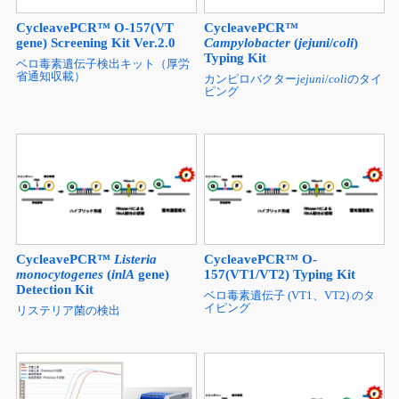
CycleavePCR™ O-157(VT
CycleavePCR™
gene) Screening Kit Ver.2.0
Campylobacter
(
jejuni
/
coli
)
Typing Kit
ベロ毒素遺伝子検出キット（厚労
省通知収載）
カンピロバクター
jejuni
/
coli
のタイ
ピング
CycleavePCR™
Listeria
CycleavePCR™ O-
monocytogenes
(
inlA
gene)
157(VT1/VT2) Typing Kit
Detection Kit
ベロ毒素遺伝子 (VT1、VT2) のタ
イピング
リステリア菌の検出