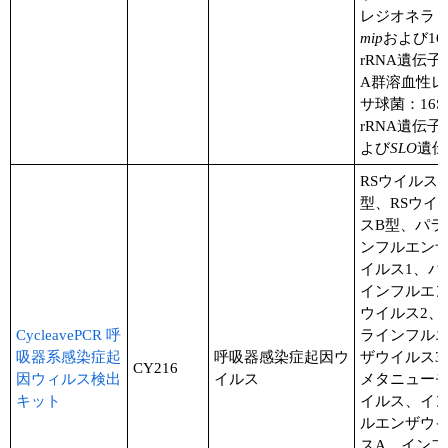
レジオネラ
mip
および16
rRNA遺伝子
A群溶血性レ
サ球菌：16S
rRNA遺伝子
よび
SLO
遺伝
RSウイルス
型、RSウイ
スB型、パラ
ンフルエン
イルス1、パ
インフルエ
ウイルス2、
CycleavePCR 呼
ラインフル
吸器系感染症起
呼吸器感染症起因ウ
ザウイルス3
CY216
因ウィルス検出
イルス
メタニュー
キット
イルス、イ
ルエンザウ
スA、インフ