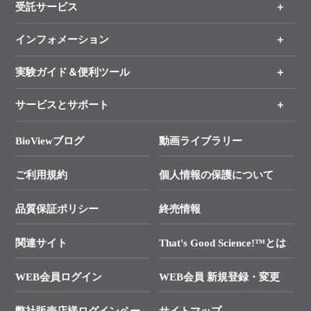
受託サービス
製品一覧
（分野、カテゴリーから探す）
インフォメーション
オンライン注文
手法から製品を探す
新製品情報
実験ガイド＆便利ツール
キャンペーン
各種ご案内
サービスとサポート
リアルタイムPCR実験のススメ
タカラバイオ各種会員募集のお知らせ
遺伝子による検査のススメ
総合お問い合わせ
BioViewブログ
動画ライブラリー
終売製品のお知らせ
幹細胞・再生医療研究ガイド
├ テクニカルサポート 技術相談室
価格改定のご案内
ご利用規約
個人情報の保護について
クローニング実験ガイド
├ リアルタイムPCRサポートライン
学会展示・セミナーのご案内
SMARTer NGSポータルサイト
品質保証ポリシー
終売情報
├ 実験コンシェルジュ
技術セミナーのご案内
In-Fusion Cloning
├ 受託サービスお問い合わせ
プライマー設計
関連サイト
That's Good Science!™とは
タカラバイオ発表文献
└ カスタム製造お問い合わせ
Cut-Site Navigator
WEB会員ログイン
WEB会員 新規登録・変更
制限酵素切断サイトの検索
資料請求 試薬関連
ユーザーズボイス集