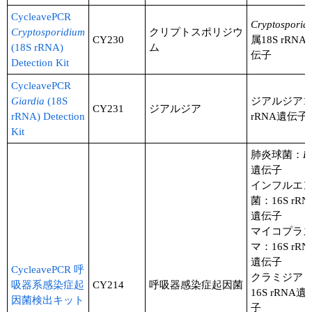
CycleavePCR
Cryptosporid
Cryptosporidium
クリプトスポリジウ
CY230
属18S rRNA
(18S rRNA)
ム
伝子
Detection Kit
CycleavePCR
Giardia
(18S
ジアルジア18
CY231
ジアルジア
rRNA) Detection
rRNA遺伝子
Kit
肺炎球菌：
L
遺伝子
インフルエ
菌：16S rRN
遺伝子
マイコプラ
マ：16S rRN
遺伝子
CycleavePCR 呼
クラミジア
吸器系感染症起
CY214
呼吸器感染症起因菌
16S rRNA遺
因菌検出キット
子