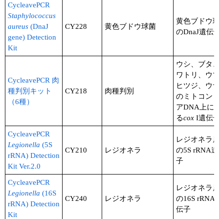
CycleavePCR
Staphylococcus
黄色ブドウ
aureus
(DnaJ
CY228
黄色ブドウ球菌
のDnaJ遺伝
gene) Detection
Kit
ウシ、ブタ
ワトリ、ウ
CycleavePCR 肉
ヒツジ、ウ
種判別キット
CY218
肉種判別
のミトコン
（6種）
アDNA上に
る
cox
I遺伝
CycleavePCR
レジオネラ
Legionella
(5S
CY210
レジオネラ
の5S rRNA
rRNA) Detection
子
Kit Ver.2.0
CycleavePCR
レジオネラ
Legionella
(16S
CY240
レジオネラ
の16S rRNA
rRNA) Detection
伝子
Kit