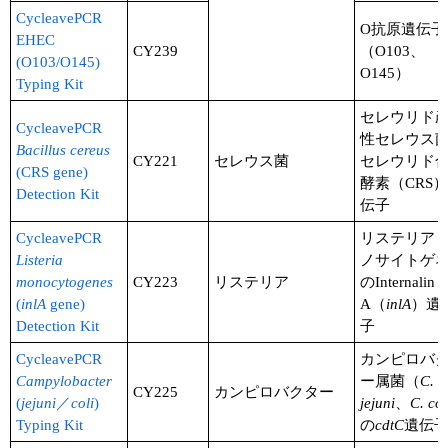
CycleavePCR
O抗原遺伝子
ユーザーズボイス集
EHEC
CY239
（O103、
(O103/O145)
O145）
動画ライブラリー
Typing Kit
セレウリド
Q&A
CycleavePCR
性セレウス
Bacillus cereus
CY221
セレウス菌
セレウリド
(CRS gene)
酵素（CRS
Detection Kit
伝子
CycleavePCR
リステリア
Listeria
ノサイトゲ
monocytogenes
CY223
リステリア
のInternalin
(
inlA
gene)
A（
inlA
）遺
Detection Kit
子
CycleavePCR
カンピロバ
Campylobacter
ー属菌（
C.
CY225
カンピロバクター
(
jejuni
／
coli
)
jejuni
、
C. col
Typing Kit
の
cdtC
遺伝