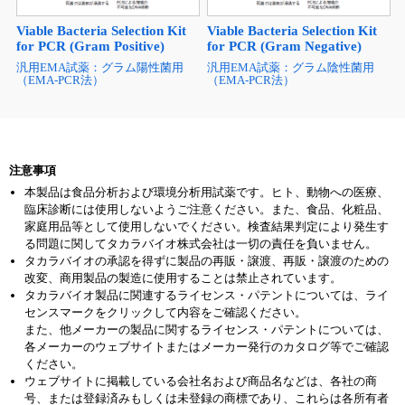
Viable Bacteria Selection Kit
Viable Bacteria Selection Kit
for PCR (Gram Positive)
for PCR (Gram Negative)
汎用EMA試薬：グラム陽性菌用
汎用EMA試薬：グラム陰性菌用
（EMA-PCR法）
（EMA-PCR法）
注意事項
本製品は食品分析および環境分析用試薬です。ヒト、動物への医療、
臨床診断には使用しないようご注意ください。また、食品、化粧品、
家庭用品等として使用しないでください。検査結果判定により発生す
る問題に関してタカラバイオ株式会社は一切の責任を負いません。
タカラバイオの承認を得ずに製品の再販・譲渡、再販・譲渡のための
改変、商用製品の製造に使用することは禁止されています。
タカラバイオ製品に関連するライセンス・パテントについては、ライ
センスマークをクリックして内容をご確認ください。
また、他メーカーの製品に関するライセンス・パテントについては、
各メーカーのウェブサイトまたはメーカー発行のカタログ等でご確認
ください。
ウェブサイトに掲載している会社名および商品名などは、各社の商
号、または登録済みもしくは未登録の商標であり、これらは各所有者