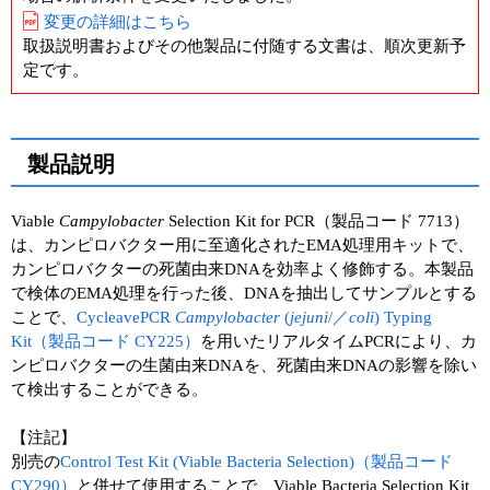
変更の詳細はこちら
ユーザーズボイス集
取扱説明書およびその他製品に付随する文書は、順次更新予
定です。
動画ライブラリー
Q&A
製品説明
Viable
Campylobacter
Selection Kit for PCR（製品コード 7713）
は、カンピロバクター用に至適化されたEMA処理用キットで、
カンピロバクターの死菌由来DNAを効率よく修飾する。本製品
で検体のEMA処理を行った後、DNAを抽出してサンプルとする
ことで、
CycleavePCR
Campylobacter
(
jejuni
/／
coli
) Typing
Kit（製品コード CY225）
を用いたリアルタイムPCRにより、カ
ンピロバクターの生菌由来DNAを、死菌由来DNAの影響を除い
て検出することができる。
【注記】
別売の
Control Test Kit (Viable Bacteria Selection)（製品コード
CY290）
と併せて使用することで、Viable Bacteria Selection Kit