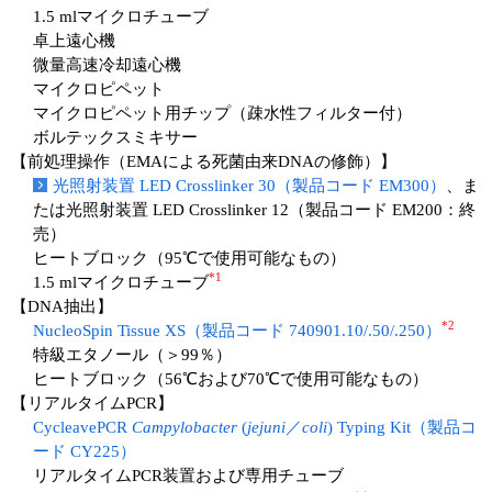
1.5 mlマイクロチューブ
卓上遠心機
微量高速冷却遠心機
マイクロピペット
マイクロピペット用チップ（疎水性フィルター付）
ボルテックスミキサー
【前処理操作（EMAによる死菌由来DNAの修飾）】
光照射装置 LED Crosslinker 30（製品コード EM300）
、ま
たは光照射装置 LED Crosslinker 12（製品コード EM200：終
売）
ヒートブロック（95℃で使用可能なもの）
*1
1.5 mlマイクロチューブ
【DNA抽出】
*2
NucleoSpin Tissue XS（製品コード 740901.10/.50/.250）
特級エタノール（＞99％）
ヒートブロック（56℃および70℃で使用可能なもの）
【リアルタイムPCR】
CycleavePCR
Campylobacter
(
jejuni
／
coli
) Typing Kit（製品コ
ード CY225）
リアルタイムPCR装置および専用チューブ