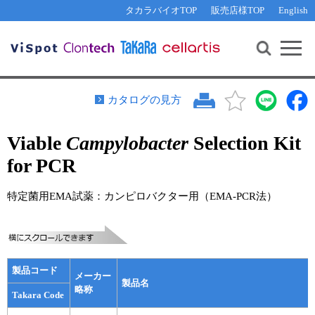
その他 ライセンスに関するご相談
機能解析・サイレンシング
資料請求
お問い合わせ
WEB会員登録
タカラバイオTOP
販売店様TOP
English
遺伝子組換え生物該当製品
Q&A
RNA合成・cDNA合成・クローニング
研究支援ツール
資料請求
制限酵素・電気泳動
Cut-Site Navigator 
制限酵素切断サイトの検索
サンプル請求
抗体・ELISA
カタログの見方
In-Fusion Cloning プライマー設計
核酸抽出・精製・標識
Viable
Campylobacter
Selection Kit
抗体検索サイト
PCR・等温増幅
for PCR
リアルタイムPCR
（インターカレーター法）
リアルタイムPCR（qPCR）
プライマー検索・注文
特定菌用EMA試薬：カンピロバクター用（EMA-PCR法）
装置・ソフトウェア
リアルタイムPCR
（プローブ法）
プライマー・プローブ検索・注文
サンプル請求
機器ソフトウェア・ベクター配列ダウンロード
テクニカルサポートライン
製品コード
メーカー
製品名
ラーニングセンター
略称
Takara Code