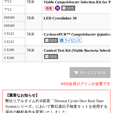
実験ガイド
7713
TKR
Viable
Campylobacter
Selection Kit for P
7713
リアルタイムPCR実験ガイド
EM300
TKR
LED Crosslinker 30
遺伝子検査ガイド（食品・水質・家畜他）
EM300
NGSポータルサイト
CY225
TKR
CycleavePCR™
Campylobacter
(
jejuni
/
col
CY225
幹細胞・再生医療研究ガイド
CY290
TKR
Control Test Kit (Viable Bacteria Selectio
クローニング実験ガイド
CY290
細胞選択ガイド
カートにいれる
エピジェネティクス実験ガイド
WEB会員ログインが必要です
RNAi実験ガイド
【重要なお知らせ】
アプリケーションノート
弊社リアルタイムPCR装置「Thermal Cycler Dice Real Time
Systemシリーズ」において弊社遺伝子検査キットを使用する
プロトコール集
場合の解析条件を変更いたしました。