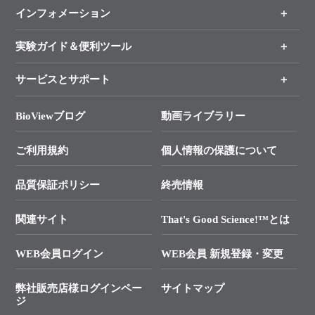
インフォメーション
オンライン注文
手法から製品を探す
新製品情報
実験ガイド＆便利ツール
キャンペーン
各種ご案内
サービスとサポート
リアルタイムPCR実験のススメ
タカラバイオ各種会員募集のお知らせ
遺伝子による検査のススメ
総合お問い合わせ
BioViewブログ
動画ライブラリー
終売製品のお知らせ
幹細胞・再生医療研究ガイド
├ テクニカルサポート 技術相談室
価格改定のご案内
ご利用規約
個人情報の保護について
クローニング実験ガイド
├ リアルタイムPCRサポートライン
学会展示・セミナーのご案内
SMARTer NGSポータルサイト
品質保証ポリシー
終売情報
├ 実験コンシェルジュ
技術セミナーのご案内
In-Fusion Cloning
├ 受託サービスお問い合わせ
プライマー設計
関連サイト
That's Good Science!™とは
タカラバイオ発表文献
└ カスタム製造お問い合わせ
Cut-Site Navigator
WEB会員ログイン
WEB会員 新規登録・変更
制限酵素切断サイトの検索
資料請求 試薬関連
ユーザーズボイス集
弊社販売店様ログインペー
サイトマップ
資料請求 機器関連
ジ
エピジェネティクス実験ガイド
資料請求 受託関連