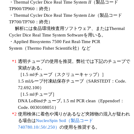
・Thermal Cycler Dice Real Time System
II
（製品コード
TP900/TP960：終売）
・Thermal Cycler Dice Real Time System
Lite
（製品コード
TP700/TP760：終売）
解析には食品環境検査用ソフトウェア、またはThermal
Cycler Dice Real Time System Softwareを用いる。
・Applied Biosystems 7500 Fast Real-Time PCR
System（Thermo Fisher Scientific社）など
*1
透明チューブの使用を推奨。弊社では下記のチューブで
実績がある。
［1.5 mlチューブ（スクリューキャップ）］
1.5 mlループ付凍結保存チューブ（SARSTEDT：Code.
72.692.100）
［1.5 mlチューブ］
DNA LoBindチューブ, 1.5 ml PCR clean（Eppendorf：
Code. 0030108051）
*2
使用検体に着色や濁りがあるなど夾雑物の混入が疑われ
る場合は
NucleoSpin Soil（製品コード
740780.10/.50/.250）
の使用を推奨する。