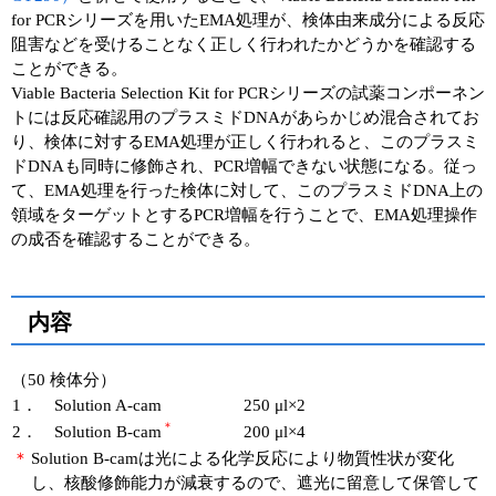
for PCRシリーズを用いたEMA処理が、検体由来成分による反応
阻害などを受けることなく正しく行われたかどうかを確認する
ことができる。
Viable Bacteria Selection Kit for PCRシリーズの試薬コンポーネン
トには反応確認用のプラスミドDNAがあらかじめ混合されてお
り、検体に対するEMA処理が正しく行われると、このプラスミ
ドDNAも同時に修飾され、PCR増幅できない状態になる。従っ
て、EMA処理を行った検体に対して、このプラスミドDNA上の
領域をターゲットとするPCR増幅を行うことで、EMA処理操作
の成否を確認することができる。
内容
（50 検体分）
1．
Solution A-cam
250 μl×2
＊
2．
Solution B-cam
200 μl×4
＊
Solution B-camは光による化学反応により物質性状が変化
し、核酸修飾能力が減衰するので、遮光に留意して保管して