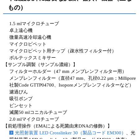
もの）
1.5 mlマイクロチューブ
卓上遠心機
微量高速冷却遠心機
マイクロピペット
マイクロピペット用チップ（疎水性フィルター付）
ボルテックスミキサー
【サンプル調製（サンプル濃縮）】
フィルターホルダー（47 mm メンブレンフィルター用）
メンブレンフィルター（直径47 mm、孔径0.22 μm；Millipore
社製Code GTTP04700、Isoporeメンブレンフィルターなど）
濾過びん
吸引ポンプ
ピンセット
滅菌50 mlコニカルチューブ
2.0 mlマイクロチューブ
【前処理操作（EMAによる死菌由来DNAの修飾）】
光照射装置 LED Crosslinker 30（製品コード EM300）
、光