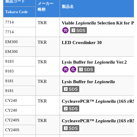
実験ガイド
製品コード
メーカー
製品名
略称
Takara Code
リアルタイムPCR実験ガイド
7714
TKR
Viable
Legionella
Selection Kit for P
遺伝子検査ガイド（食品・水質・家畜他）
7714
NGSポータルサイト
EM300
TKR
LED Crosslinker 30
EM300
幹細胞・再生医療研究ガイド
9183
TKR
Lysis Buffer for
Legionella
Ver.2
クローニング実験ガイド
9183
細胞選択ガイド
9181
TKR
Lysis Buffer for
Legionella
9181
エピジェネティクス実験ガイド
CY240
TKR
CycleavePCR™
Legionella
(16S rRNA
RNAi実験ガイド
CY240
CY240S
TKR
アプリケーションノート
CycleavePCR™
Legionella
(16S rRNA
CY240S
プロトコール集