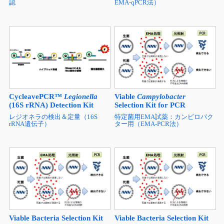
認
EMA-qPCR法）
CycleavePCR™
Legionella
Viable
Campylobacter
(16S rRNA) Detection Kit
Selection Kit for PCR
レジオネラの検出＆定量（16S
特定菌用EMA試薬：カンピロバク
rRNA遺伝子）
ター用（EMA-PCR法）
Viable Bacteria Selection Kit
Viable Bacteria Selection Kit