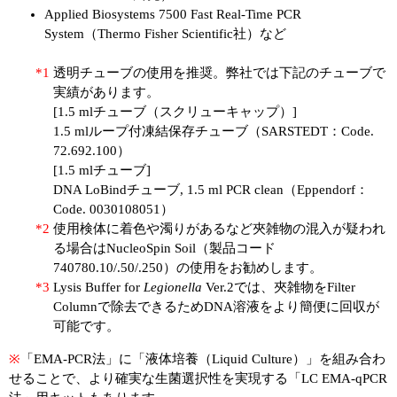
Applied Biosystems 7500 Fast Real-Time PCR
System（Thermo Fisher Scientific社）など
*1
透明チューブの使用を推奨。弊社では下記のチューブで
実績があります。
[1.5 mlチューブ（スクリューキャップ）]
1.5 mlループ付凍結保存チューブ（SARSTEDT：Code.
72.692.100）
[1.5 mlチューブ]
DNA LoBindチューブ, 1.5 ml PCR clean（Eppendorf：
Code. 0030108051）
*2
使用検体に着色や濁りがあるなど夾雑物の混入が疑われ
る場合はNucleoSpin Soil（製品コード
740780.10/.50/.250）の使用をお勧めします。
*3
Lysis Buffer for
Legionella
Ver.2では、夾雑物をFilter
Columnで除去できるためDNA溶液をより簡便に回収が
可能です。
※
「EMA-PCR法」に「液体培養（Liquid Culture）」を組み合わ
せることで、より確実な生菌選択性を実現する「LC EMA-qPCR