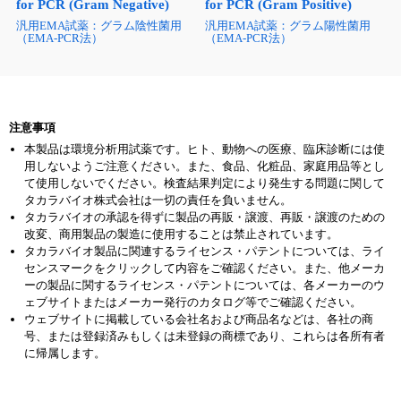
for PCR (Gram Negative)
for PCR (Gram Positive)
汎用EMA試薬：グラム陰性菌用
汎用EMA試薬：グラム陽性菌用
（EMA-PCR法）
（EMA-PCR法）
注意事項
本製品は環境分析用試薬です。ヒト、動物への医療、臨床診断には使
用しないようご注意ください。また、食品、化粧品、家庭用品等とし
て使用しないでください。検査結果判定により発生する問題に関して
タカラバイオ株式会社は一切の責任を負いません。
タカラバイオの承認を得ずに製品の再販・譲渡、再販・譲渡のための
改変、商用製品の製造に使用することは禁止されています。
タカラバイオ製品に関連するライセンス・パテントについては、ライ
センスマークをクリックして内容をご確認ください。また、他メーカ
ーの製品に関するライセンス・パテントについては、各メーカーのウ
ェブサイトまたはメーカー発行のカタログ等でご確認ください。
ウェブサイトに掲載している会社名および商品名などは、各社の商
号、または登録済みもしくは未登録の商標であり、これらは各所有者
に帰属します。