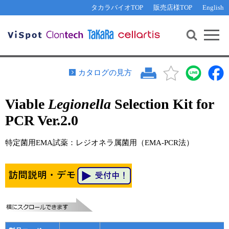
その他 ライセンスに関するご相談
機能解析・サイレンシング
資料請求
お問い合わせ
WEB会員登録
タカラバイオTOP
販売店様TOP
English
遺伝子組換え生物該当製品
Q&A
RNA合成・cDNA合成・クローニング
研究支援ツール
資料請求
制限酵素・電気泳動
Cut-Site Navigator 
制限酵素切断サイトの検索
サンプル請求
抗体・ELISA
カタログの見方
In-Fusion Cloning プライマー設計
核酸抽出・精製・標識
Viable
Legionella
Selection Kit for
抗体検索サイト
PCR・等温増幅
PCR Ver.2.0
リアルタイムPCR
（インターカレーター法）
リアルタイムPCR（qPCR）
プライマー検索・注文
特定菌用EMA試薬：レジオネラ属菌用（EMA-PCR法）
装置・ソフトウェア
リアルタイムPCR
（プローブ法）
プライマー・プローブ検索・注文
サンプル請求
機器ソフトウェア・ベクター配列ダウンロード
テクニカルサポートライン
ラーニングセンター