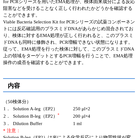
for PCRシリーズを用いたEMA処理が、検体由来成分による反応
阻害などを受けることなく正しく行われたかどうかを確認する
ことができます。
Viable Bacteria Selection Kit for PCRシリーズの試薬コンポーネン
トには反応確認用のプラスミドDNAがあらかじめ混合されてお
り、検体に対するEMA処理が正しく行われると、このプラスミ
ドDNAも同時に修飾され、PCR増幅できない状態になります。
従って、EMA処理を行った検体に対して、このプラスミドDNA
上の領域をターゲットとするPCR増幅を行うことで、EMA処理
操作の成否を確認することができます。
内容
（50検体分）
1．
Solution A-leg（EP2）
250 μl×2
*
2．
Solution B-leg（EP2）
200 μl×4
3．
Dilution Buffer
1 ml
* 注意：
Solution B-leg（EP2）は光による化学反応により物質性状が変