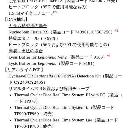
照射装置 LED Crosslinker 12（製品コード EM200：終売）
ヒートブロック（95℃で使用可能なもの）
*1
1.5 mlマイクロチューブ
【DNA抽出】
カラム精製法の場合
*2
NucleoSpin Tissue XS（製品コード 740901.10/.50/.250）
特級エタノール（＞99％）
ヒートブロック（56℃および70℃で使用可能なもの）
簡易抽出法の場合
*3
Lysis Buffer for
Legionella
Ver.2（製品コード 9183）
Lysis Buffer for
Legionella
（製品コード 9181）
【リアルタイムPCR】
CycleavePCR
Legionella
(16S rRNA) Detection Kit（製品コー
ド CY240/CY240S）
リアルタイムPCR装置および専用チューブ
Thermal Cycler Dice Real Time System III with PC（製品コ
ード TP970）
Thermal Cycler Dice Real Time System
II
（製品コード
TP900/TP960：終売）
Thermal Cycler Dice Real Time System
Lite
（製品コード
TP700/TP760：終売）