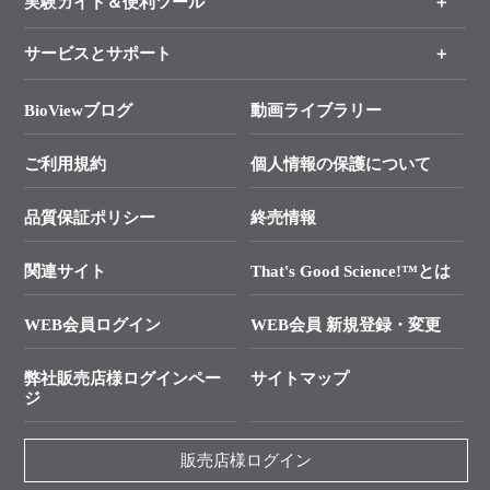
実験ガイド＆便利ツール
キャンペーン
各種ご案内
サービスとサポート
リアルタイムPCR実験のススメ
タカラバイオ各種会員募集のお知らせ
遺伝子による検査のススメ
総合お問い合わせ
BioViewブログ
動画ライブラリー
終売製品のお知らせ
幹細胞・再生医療研究ガイド
├ テクニカルサポート 技術相談室
価格改定のご案内
ご利用規約
個人情報の保護について
クローニング実験ガイド
├ リアルタイムPCRサポートライン
学会展示・セミナーのご案内
SMARTer NGSポータルサイト
品質保証ポリシー
終売情報
├ 実験コンシェルジュ
技術セミナーのご案内
In-Fusion Cloning
├ 受託サービスお問い合わせ
プライマー設計
関連サイト
That's Good Science!™とは
タカラバイオ発表文献
└ カスタム製造お問い合わせ
Cut-Site Navigator
WEB会員ログイン
WEB会員 新規登録・変更
制限酵素切断サイトの検索
資料請求 試薬関連
ユーザーズボイス集
弊社販売店様ログインペー
サイトマップ
資料請求 機器関連
ジ
エピジェネティクス実験ガイド
資料請求 受託関連
RNAi実験のススメ
資料請求 核酸抽出・精製カタログ
販売店様ログイン
抗体検索サイト