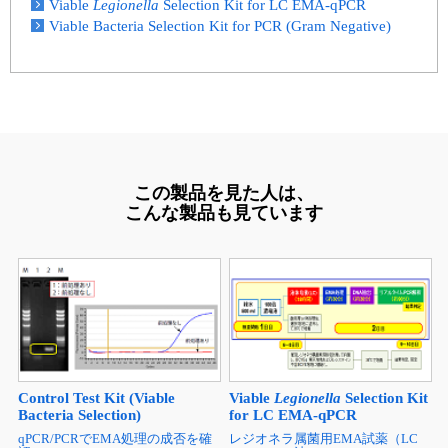
Viable
Legionella
Selection Kit for LC EMA-qPCR
Viable Bacteria Selection Kit for PCR (Gram Negative)
この製品を見た人は、
こんな製品も見ています
Control Test Kit (Viable
Viable
Legionella
Selection Kit
Bacteria Selection)
for LC EMA-qPCR
qPCR/PCRでEMA処理の成否を確
レジオネラ属菌用EMA試薬（LC