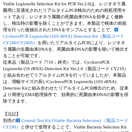
Viable
Legionella
Selection Kit for PCR Ver.2.0は、レジオネラ属
菌用に至適化されたリアルタイムPCR検出のための前処理用キ
ットであり、レジオネラ属菌の死菌由来DNAを効率よく修飾
し、検出時の影響を除くことができます。本製品で検体の前処
理を行った後抽出されたDNAをサンプルとすることで、
CycleavePCR
Legionella
(16S rRNA) Detection Kit（製品コード
CY240/CY240S）
を用いたリアルタイムPCRにより、レジオネ
ラ属菌の生菌由来DNAを、死菌由来DNAの影響を除いて検出す
ることが可能です。
従来品（製品コード 7710；終売）では、CycleavePCR
Legionella
(5S rRNA) Detection Kit Ver.2.0（製品コード CY210）
と組み合わせてリアルタイムPCRを行っていましたが、本製品
は、増幅サイズの長いCycleavePCR
Legionella
(16S rRNA)
Detection Kitと組み合わせたリアルタイムPCR検出のため、従来
より簡便なEMA処理操作で、効果的に死菌由来DNAの影響を排
除できます。
【注記】
別売の
Control Test Kit (Viable Bacteria Selection) （製品コード
CY290）
と併せて使用することで、Viable Bacteria Selection Kit