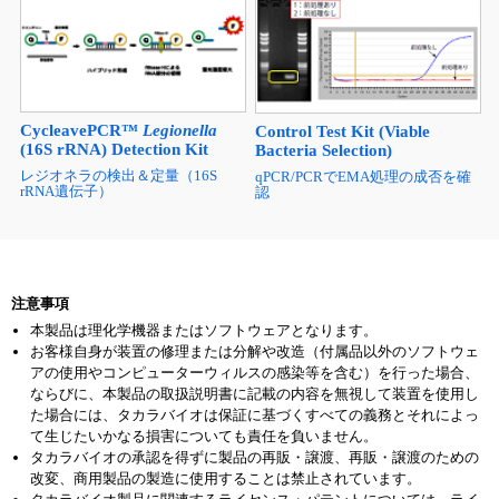
CycleavePCR™
Legionella
Control Test Kit (Viable
(16S rRNA) Detection Kit
Bacteria Selection)
レジオネラの検出＆定量（16S
qPCR/PCRでEMA処理の成否を確
rRNA遺伝子）
認
注意事項
本製品は理化学機器またはソフトウェアとなります。
お客様自身が装置の修理または分解や改造（付属品以外のソフトウェ
アの使用やコンピューターウィルスの感染等を含む）を行った場合、
ならびに、本製品の取扱説明書に記載の内容を無視して装置を使用し
た場合には、タカラバイオは保証に基づくすべての義務とそれによっ
て生じたいかなる損害についても責任を負いません。
タカラバイオの承認を得ずに製品の再販・譲渡、再販・譲渡のための
改変、商用製品の製造に使用することは禁止されています。