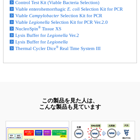
Control Test Kit (Viable Bacteria Selection)
Viable enterohemorrhagic
E. coli
Selection Kit for PCR
Viable
Campylobacter
Selection Kit for PCR
Viable
Legionella
Selection Kit for PCR Ver.2.0
®
NucleoSpin
Tissue XS
Lysis Buffer for
Legionella
Ver.2
Lysis Buffer for
Legionella
®
Thermal Cycler Dice
Real Time System III
この製品を見た人は、
こんな製品も見ています