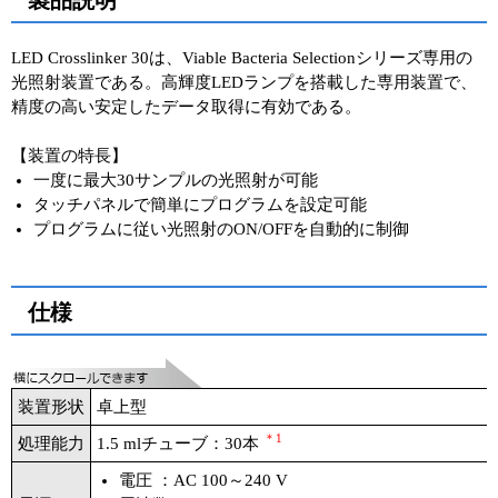
製品説明
ユーザーズボイス集
LED Crosslinker 30は、Viable Bacteria Selectionシリーズ専用の
光照射装置である。高輝度LEDランプを搭載した専用装置で、
動画ライブラリー
精度の高い安定したデータ取得に有効である。
Q&A
【装置の特長】
一度に最大30サンプルの光照射が可能
タッチパネルで簡単にプログラムを設定可能
プログラムに従い光照射のON/OFFを自動的に制御
仕様
装置形状
卓上型
＊1
処理能力
1.5 mlチューブ：30本
電圧 ：AC 100～240 V