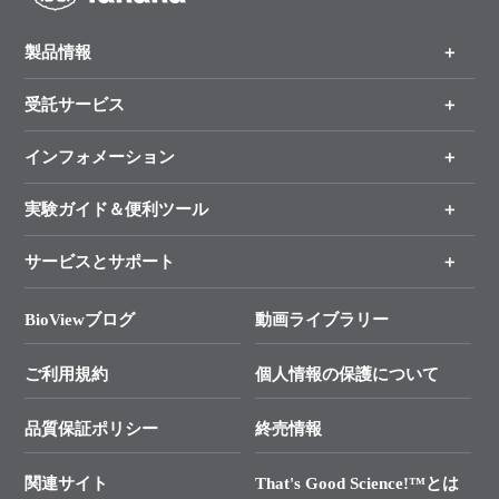
製品情報
受託サービス
製品一覧
（分野、カテゴリーから探す）
インフォメーション
オンライン注文
手法から製品を探す
新製品情報
実験ガイド＆便利ツール
キャンペーン
各種ご案内
サービスとサポート
リアルタイムPCR実験のススメ
タカラバイオ各種会員募集のお知らせ
遺伝子による検査のススメ
総合お問い合わせ
BioViewブログ
動画ライブラリー
終売製品のお知らせ
幹細胞・再生医療研究ガイド
├ テクニカルサポート 技術相談室
価格改定のご案内
ご利用規約
個人情報の保護について
クローニング実験ガイド
├ リアルタイムPCRサポートライン
学会展示・セミナーのご案内
SMARTer NGSポータルサイト
品質保証ポリシー
終売情報
├ 実験コンシェルジュ
技術セミナーのご案内
In-Fusion Cloning
├ 受託サービスお問い合わせ
プライマー設計
関連サイト
That's Good Science!™とは
タカラバイオ発表文献