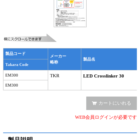
実験ガイド
リアルタイムPCR実験ガイド
遺伝子検査ガイド（食品・水質・家畜他）
NGSポータルサイト
製品コード
幹細胞・再生医療研究ガイド
メーカー
製品名
略称
Takara Code
クローニング実験ガイド
EM300
TKR
LED Crosslinker 30
細胞選択ガイド
EM300
エピジェネティクス実験ガイド
カートにいれる
RNAi実験ガイド
WEB会員ログインが必要です
アプリケーションノート
プロトコール集