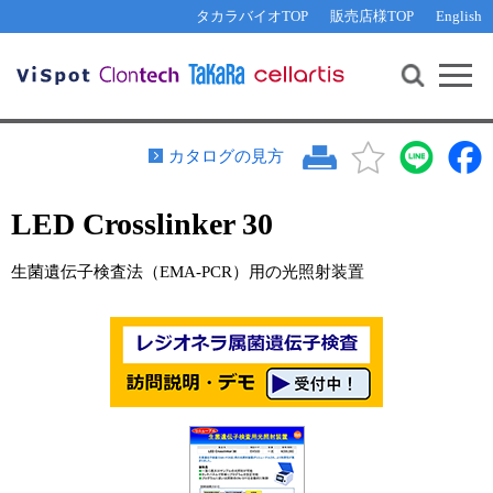
その他 ライセンスに関するご相談
機能解析・サイレンシング
資料請求
お問い合わせ
WEB会員登録
タカラバイオTOP
販売店様TOP
English
遺伝子組換え生物該当製品
Q&A
RNA合成・cDNA合成・クローニング
研究支援ツール
資料請求
制限酵素・電気泳動
Cut-Site Navigator 
制限酵素切断サイトの検索
サンプル請求
抗体・ELISA
カタログの見方
In-Fusion Cloning プライマー設計
核酸抽出・精製・標識
LED Crosslinker 30
抗体検索サイト
PCR・等温増幅
リアルタイムPCR
（インターカレーター法）
生菌遺伝子検査法（EMA-PCR）用の光照射装置
リアルタイムPCR（qPCR）
プライマー検索・注文
装置・ソフトウェア
リアルタイムPCR
（プローブ法）
プライマー・プローブ検索・注文
サンプル請求
機器ソフトウェア・ベクター配列ダウンロード
テクニカルサポートライン
ラーニングセンター