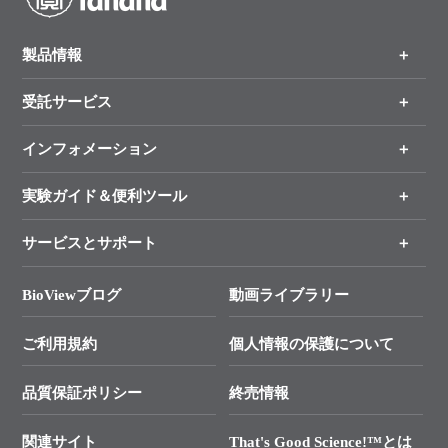
製品情報
受託サービス
製品一覧
（分野、カテゴリーから探す）
インフォメーション
オンライン注文
手法から製品を探す
新製品情報
実験ガイド＆便利ツール
キャンペーン
各種ご案内
サービスとサポート
リアルタイムPCR実験のススメ
タカラバイオ各種会員募集のお知らせ
遺伝子による検査のススメ
総合お問い合わせ
BioViewブログ
動画ライブラリー
終売製品のお知らせ
幹細胞・再生医療研究ガイド
├ テクニカルサポート 技術相談室
価格改定のご案内
ご利用規約
個人情報の保護について
クローニング実験ガイド
├ リアルタイムPCRサポートライン
学会展示・セミナーのご案内
SMARTer NGSポータルサイト
品質保証ポリシー
終売情報
├ 実験コンシェルジュ
技術セミナーのご案内
In-Fusion Cloning
├ 受託サービスお問い合わせ
プライマー設計
関連サイト
That's Good Science!™とは
タカラバイオ発表文献