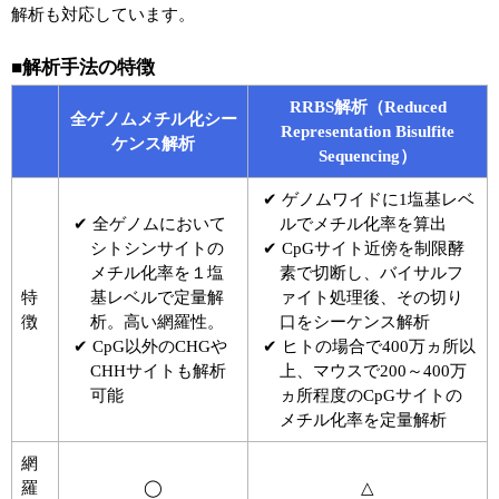
解析も対応しています。
ユーザーズボイス集
■解析手法の特徴
動画ライブラリー
RRBS解析（Reduced
全ゲノムメチル化シー
Representation Bisulfite
Q&A
ケンス解析
Sequencing）
✔ ゲノムワイドに1塩基レベ
✔ 全ゲノムにおいて
ルでメチル化率を算出
シトシンサイトの
✔ CpGサイト近傍を制限酵
メチル化率を１塩
素で切断し、バイサルフ
特
基レベルで定量解
ァイト処理後、その切り
徴
析。高い網羅性。
口をシーケンス解析
✔ CpG以外のCHGや
✔ ヒトの場合で400万ヵ所以
CHHサイトも解析
上、マウスで200～400万
可能
ヵ所程度のCpGサイトの
メチル化率を定量解析
網
羅
◯
△