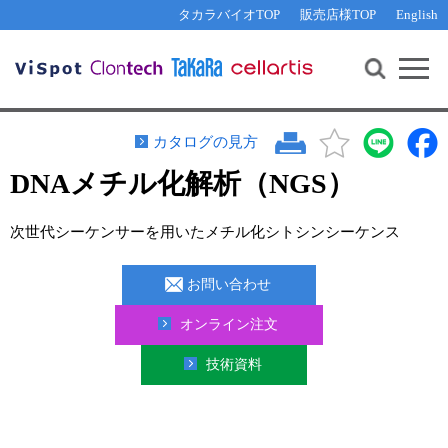
その他 ライセンスに関するご相談
機能解析・サイレンシング
資料請求
お問い合わせ
WEB会員登録
タカラバイオTOP
販売店様TOP
English
遺伝子組換え生物該当製品
Q&A
RNA合成・cDNA合成・クローニング
研究支援ツール
資料請求
制限酵素・電気泳動
Cut-Site Navigator 
制限酵素切断サイトの検索
サンプル請求
抗体・ELISA
カタログの見方
In-Fusion Cloning プライマー設計
核酸抽出・精製・標識
DNAメチル化解析（NGS）
抗体検索サイト
PCR・等温増幅
次世代シーケンサーを用いたメチル化シトシンシーケンス
リアルタイムPCR
（インターカレーター法）
リアルタイムPCR（qPCR）
プライマー検索・注文
お問い合わせ
装置・ソフトウェア
リアルタイムPCR
（プローブ法）
プライマー・プローブ検索・注文
オンライン注文
サンプル請求
技術資料
機器ソフトウェア・ベクター配列ダウンロード
テクニカルサポートライン
ラーニングセンター