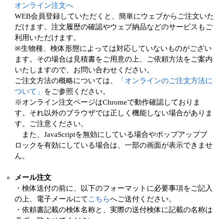
オンライン注文へ
WEB会員登録していただくと、簡単にウェブからご注文いた
だけます。注文履歴の確認やウェブ納品などのサービスもご
利用いただけます。
※生物種、検体形態によっては対応していないものがござい
ます。その場合は見積書をご用意の上、ご依頼方法をご案内
いたしますので、お問い合わせください。
ご注文方法の概略については、
「オンラインのご注文方法に
ついて」
をご参照ください。
※オンライン注文ページはChromeで動作確認しておりま
す。それ以外のブラウザでは正しく機能しない場合がありま
す。ご注意ください。
また、JavaScriptを無効にしている場合やポップアップブ
ロックを有効にしている場合は、一部の画面が表示できませ
ん。
メール注文
・検体送付の前に、以下のフォーマットに必要事項をご記入
の上、電子メールにて
こちら
へご送付ください。
・依頼書記載の検体名称と、実際の送付検体に記載の名称は