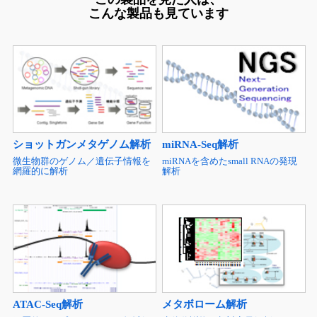
こんな製品も見ています
ショットガンメタゲノム解析
miRNA-Seq解析
微生物群のゲノム／遺伝子情報を
miRNAを含めたsmall RNAの発現
網羅的に解析
解析
ATAC-Seq解析
メタボローム解析