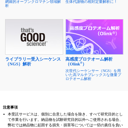
網羅的オープンクロマチン領域解
生体代謝物の相対定量解析に！
析
ライブラリー受入シーケンス
高感度プロテオーム解析
®
（NGS）解析
（Olink
）
次世代シーケンサー（NGS）を用
いた高マルチプレックスな微量プ
ロテオーム解析
注意事項
本受託サービスは、個別に合意した場合を除き、すべて研究目的とし
て作業を行います。納品物を試験研究目的以外へご使用される場合、
弊社では納品物に起因する損失・損害等については一切の責任を負い