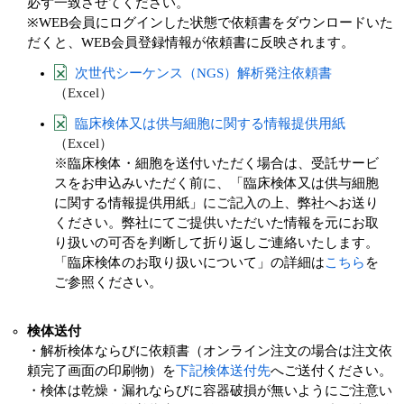
必ず一致させてください。
※WEB会員にログインした状態で依頼書をダウンロードいた
だくと、WEB会員登録情報が依頼書に反映されます。
次世代シーケンス（NGS）解析発注依頼書
（Excel）
臨床検体又は供与細胞に関する情報提供用紙
（Excel）
※臨床検体・細胞を送付いただく場合は、受託サービ
スをお申込みいただく前に、「臨床検体又は供与細胞
に関する情報提供用紙」にご記入の上、弊社へお送り
ください。弊社にてご提供いただいた情報を元にお取
り扱いの可否を判断して折り返しご連絡いたします。
「臨床検体のお取り扱いについて」の詳細は
こちら
を
ご参照ください。
検体送付
・解析検体ならびに依頼書（オンライン注文の場合は注文依
頼完了画面の印刷物）を
下記検体送付先
へご送付ください。
・検体は乾燥・漏れならびに容器破損が無いようにご注意い