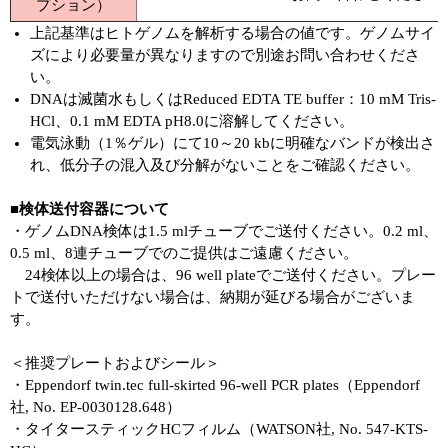
プション）
上記基準はヒトゲノムを解析する場合の値です。ゲノムサイ
ズにより必要量が異なりますので別途お問い合わせくださ
い。
DNAは滅菌水もしくはReduced EDTA TE buffer：10 mM Tris-
HCl、0.1 mM EDTA pH8.0に溶解してください。
電気泳動（1％ゲル）にて10～20 kbに明確なバンドが検出さ
れ、低分子の混入及び分解がないことをご確認ください。
■検体送付容器について
・ゲノムDNA検体は1.5 mlチューブでご送付ください。0.2 ml、
0.5 ml、8連チューブでのご提供はご遠慮ください。
24検体以上の場合は、96 well plateでご送付ください。プレー
トで送付いただけない場合は、納期が延びる場合がございま
す。
＜推奨プレートおよびシール＞
・Eppendorf twin.tec full-skirted 96-well PCR plates（Eppendorf
社, No. EP-0030128.648）
・タイタースティックHCフィルム（WATSON社, No. 547-KTS-