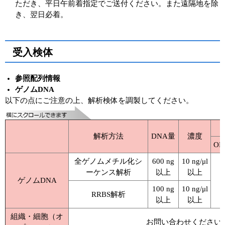
ただき、平日午前着指定でご送付ください。また遠隔地を除
き、翌日必着。
受入検体
参照配列情報
ゲノムDNA
以下の点にご注意の上、解析検体を調製してください。
解析方法
DNA量
濃度
OD
全ゲノムメチル化シ
600 ng
10 ng/μl
ーケンス解析
以上
以上
ゲノムDNA
100 ng
10 ng/μl
RRBS解析
以上
以上
組織・細胞（オ
お問い合わせください