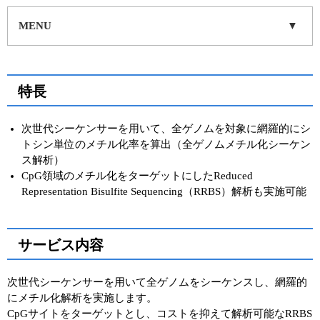
実験ガイド
MENU
リアルタイムPCR実験ガイド
遺伝子検査ガイド（食品・水質・家畜他）
特長
NGSポータルサイト
幹細胞・再生医療研究ガイド
次世代シーケンサーを用いて、全ゲノムを対象に網羅的にシ
トシン単位のメチル化率を算出（全ゲノムメチル化シーケン
クローニング実験ガイド
ス解析）
CpG領域のメチル化をターゲットにしたReduced
細胞選択ガイド
Representation Bisulfite Sequencing（RRBS）解析も実施可能
エピジェネティクス実験ガイド
サービス内容
RNAi実験ガイド
アプリケーションノート
次世代シーケンサーを用いて全ゲノムをシーケンスし、網羅的
にメチル化解析を実施します。
プロトコール集
CpGサイトをターゲットとし、コストを抑えて解析可能なRRBS