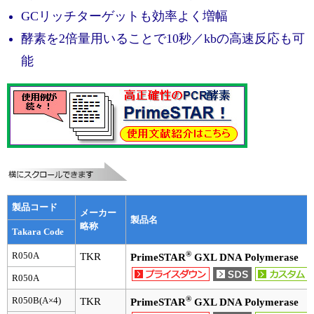
実験ガイド
GCリッチターゲットも効率よく増幅
リアルタイムPCR実験ガイド
酵素を2倍量用いることで10秒／kbの高速反応も可
能
遺伝子検査ガイド（食品・水質・家畜他）
NGSポータルサイト
幹細胞・再生医療研究ガイド
クローニング実験ガイド
細胞選択ガイド
製品コード
メーカー
エピジェネティクス実験ガイド
製品名
略称
Takara Code
RNAi実験ガイド
®
R050A
TKR
PrimeSTAR
GXL DNA Polymerase
アプリケーションノート
R050A
®
R050B(A×4)
TKR
PrimeSTAR
GXL DNA Polymerase
プロトコール集