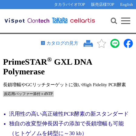
その他 ライセンスに関するご相談
機能解析・サイレンシング
資料請求
お問い合わせ
WEB会員登録
タカラバイオTOP
販売店様TOP
English
遺伝子組換え生物該当製品
Q&A
RNA合成・cDNA合成・クローニング
研究支援ツール
資料請求
制限酵素・電気泳動
Cut-Site Navigator 
制限酵素切断サイトの検索
サンプル請求
抗体・ELISA
カタログの見方
In-Fusion Cloning プライマー設計
核酸抽出・精製・標識
®
PrimeSTAR
GXL DNA
抗体検索サイト
PCR・等温増幅
Polymerase
リアルタイムPCR
（インターカレーター法）
リアルタイムPCR（qPCR）
プライマー検索・注文
長鎖増幅やGCリッチターゲットに強いHigh Fidelity PCR酵素
装置・ソフトウェア
リアルタイムPCR
（プローブ法）
反応用バッファー添付＋dNTP
プライマー・プローブ検索・注文
サンプル請求
機器ソフトウェア・ベクター配列ダウンロード
汎用性の高い高正確性PCR酵素の新スタンダード
テクニカルサポートライン
独自の改変型伸長因子の添加で長鎖増幅も可能
ラーニングセンター
（ヒトゲノムを鋳型に～30 kb）