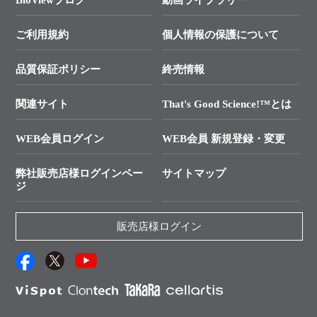
終売製品のお知らせ
幹細胞・再生医療研究ガイド
├ テクニカルサポート 技術相談室
価格改定のご案内
ご利用規約
個人情報の保護について
クローニング実験ガイド
├ リアルタイムPCRサポートライン
学会展示・セミナーのご案内
SMARTer NGSポータルサイト
品質保証ポリシー
終売情報
├ 実験コンシェルジュ
技術セミナーのご案内
In-Fusion Cloning
├ 受託サービスお問い合わせ
プライマー設計
関連サイト
That's Good Science!™とは
タカラバイオ発表文献
└ カスタム製造お問い合わせ
Cut-Site Navigator
WEB会員ログイン
WEB会員 新規登録・変更
制限酵素切断サイトの検索
資料請求 試薬関連
ユーザーズボイス集
弊社販売店様ログインペー
サイトマップ
資料請求 機器関連
ジ
エピジェネティクス実験ガイド
資料請求 受託関連
RNAi実験のススメ
資料請求 核酸抽出・精製カタログ
販売店様ログイン
抗体検索サイト
サンプル請求一覧
ダウンロードサービス
アプリケーションノート
（旧アプリの部屋）