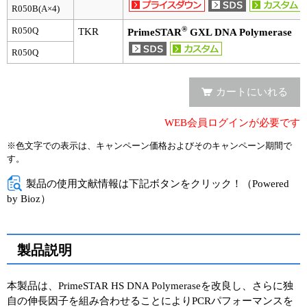
R050B(A×4)
ユーザーズボイス集
®
R050Q
TKR
PrimeSTAR
GXL DNA Polymerase
R050Q
動画ライブラリー
Q&A
カートにいれる
WEB会員ログインが必要です
※色文字での表示は、キャンペーン価格およびそのキャンペーン期間で
す。
製品の使用文献情報は下記ボタンをクリック！（Powered
by Bioz）
製品説明
本製品は、PrimeSTAR HS DNA Polymeraseを改良し、さらに独
自の伸長因子を組み合わせることによりPCRパフォーマンスを