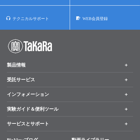
テクニカルサポート
WEB会員登録
製品情報
受託サービス
製品一覧
（分野、カテゴリーから探す）
インフォメーション
オンライン注文
手法から製品を探す
新製品情報
実験ガイド＆便利ツール
キャンペーン
各種ご案内
サービスとサポート
リアルタイムPCR実験のススメ
タカラバイオ各種会員募集のお知らせ
遺伝子による検査のススメ
総合お問い合わせ
BioViewブログ
動画ライブラリー