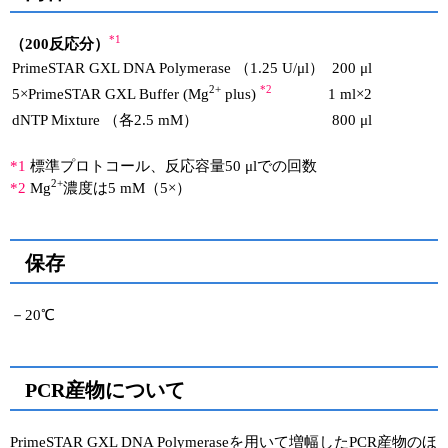
*1
（200反応分）
PrimeSTAR GXL DNA Polymerase （1.25 U/μl）
200 μl
2+
*2
5×PrimeSTAR GXL Buffer (Mg
plus)
1 ml×2
dNTP Mixture （各2.5 mM）
800 μl
*1
標準プロトコール、反応容量50 μlでの回数
2+
*2
Mg
濃度は5 mM（5×）
保存
－20℃
PCR産物について
PrimeSTAR GXL DNA Polymeraseを用いて増幅したPCR産物のほ