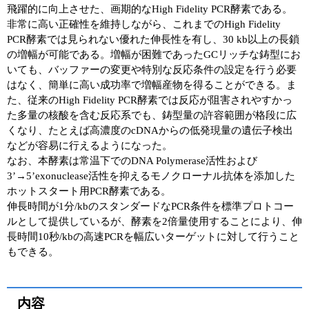
飛躍的に向上させた、画期的なHigh Fidelity PCR酵素である。
非常に高い正確性を維持しながら、これまでのHigh Fidelity
PCR酵素では見られない優れた伸長性を有し、30 kb以上の長鎖
の増幅が可能である。増幅が困難であったGCリッチな鋳型にお
いても、バッファーの変更や特別な反応条件の設定を行う必要
はなく、簡単に高い成功率で増幅産物を得ることができる。ま
た、従来のHigh Fidelity PCR酵素では反応が阻害されやすかっ
た多量の核酸を含む反応系でも、鋳型量の許容範囲が格段に広
くなり、たとえば高濃度のcDNAからの低発現量の遺伝子検出
などが容易に行えるようになった。
なお、本酵素は常温下でのDNA Polymerase活性および
3’→5’exonuclease活性を抑えるモノクローナル抗体を添加した
ホットスタート用PCR酵素である。
伸長時間が1分/kbのスタンダードなPCR条件を標準プロトコー
ルとして提供しているが、酵素を2倍量使用することにより、伸
長時間10秒/kbの高速PCRを幅広いターゲットに対して行うこと
もできる。
内容