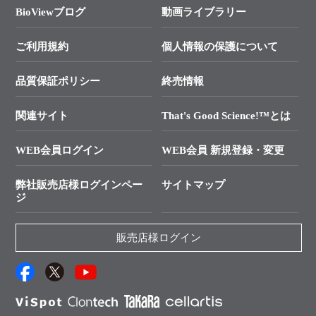
遺伝子による検査のススメ
総合お問い合わせ
BioViewブログ
動画ライブラリー
終売製品のお知らせ
幹細胞・再生医療研究ガイド
├ テクニカルサポート 技術相談室
価格改定のご案内
ご利用規約
個人情報の保護について
クローニング実験ガイド
├ リアルタイムPCRサポートライン
学会展示・セミナーのご案内
SMARTer NGSポータルサイト
品質保証ポリシー
終売情報
├ 実験コンシェルジュ
技術セミナーのご案内
In-Fusion Cloning
├ 受託サービスお問い合わせ
プライマー設計
関連サイト
That's Good Science!™とは
タカラバイオ発表文献
└ カスタム製造お問い合わせ
Cut-Site Navigator
WEB会員ログイン
WEB会員 新規登録・変更
制限酵素切断サイトの検索
資料請求 試薬関連
ユーザーズボイス集
弊社販売店様ログインペー
サイトマップ
資料請求 機器関連
ジ
エピジェネティクス実験ガイド
資料請求 受託関連
RNAi実験のススメ
資料請求 核酸抽出・精製カタログ
販売店様ログイン
抗体検索サイト
サンプル請求一覧
ダウンロードサービス
アプリケーションノート