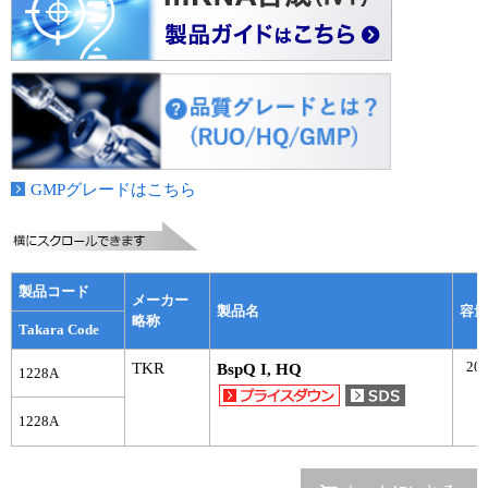
ユーザーズボイス集
動画ライブラリー
Q&A
GMPグレードはこちら
製品コード
メーカー
製品名
容量
略称
Takara Code
20,
TKR
BspQ I, HQ
1228A
1228A