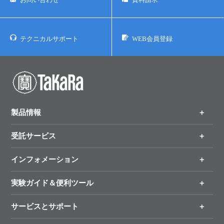
テクニカルサポート
WEB会員登録
製品情報
受託サービス
製品一覧
（分野、カテゴリーから探す）
インフォメーション
オンライン注文
手法から製品を探す
新製品情報
実験ガイド＆便利ツール
キャンペーン
各種ご案内
サービスとサポート
リアルタイムPCR実験のススメ
タカラバイオ各種会員募集のお知らせ