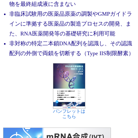
実験ガイド
物を最終組成液に含まない
リアルタイムPCR実験ガイド
非臨床試験用の医薬品原薬の調製やGMPガイドラ
インに準拠する医薬品の製造プロセスの開発、ま
遺伝子検査ガイド（食品・水質・家畜他）
た、RNA医薬開発等の基礎研究に利用可能
NGSポータルサイト
非対称の特定二本鎖DNA配列を認識し、その認識
配列の外側で両鎖を切断する（Type IIS制限酵素）
幹細胞・再生医療研究ガイド
クローニング実験ガイド
細胞選択ガイド
エピジェネティクス実験ガイド
RNAi実験ガイド
パンフレットは
こちら
アプリケーションノート
プロトコール集