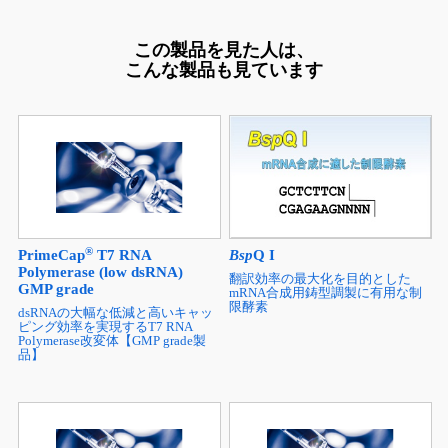
この製品を見た人は、
こんな製品も見ています
®
PrimeCap
T7 RNA
Bsp
Q I
Polymerase (low dsRNA)
翻訳効率の最大化を目的とした
GMP grade
mRNA合成用鋳型調製に有用な制
限酵素
dsRNAの大幅な低減と高いキャッ
ピング効率を実現するT7 RNA
Polymerase改変体【GMP grade製
品】