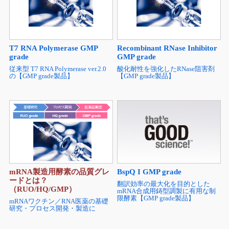
T7 RNA Polymerase GMP
Recombinant RNase Inhibitor
grade
GMP grade
従来型 T7 RNA Polymerase ver.2.0
酸化耐性を強化したRNase阻害剤
の【GMP grade製品】
【GMP grade製品】
mRNA製造用酵素の品質グレ
BspQ I GMP grade
ードとは？
翻訳効率の最大化を目的とした
（RUO/HQ/GMP）
mRNA合成用鋳型調製に有用な制
限酵素【GMP grade製品】
mRNAワクチン／RNA医薬の基礎
研究・プロセス開発・製造に