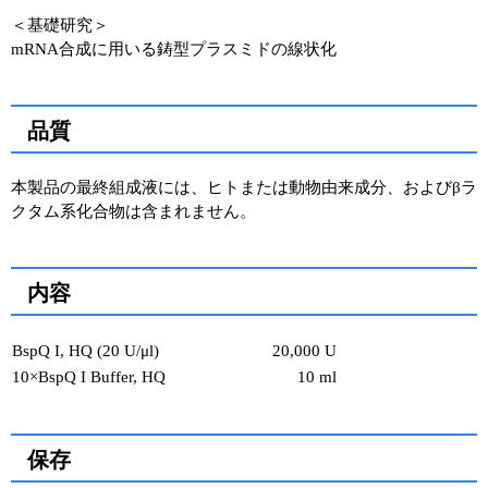
＜基礎研究＞
mRNA合成に用いる鋳型プラスミドの線状化
品質
本製品の最終組成液には、ヒトまたは動物由来成分、およびβラ
クタム系化合物は含まれません。
内容
BspQ I, HQ (20 U/μl)
20,000 U
10×BspQ I Buffer, HQ
10 ml
保存