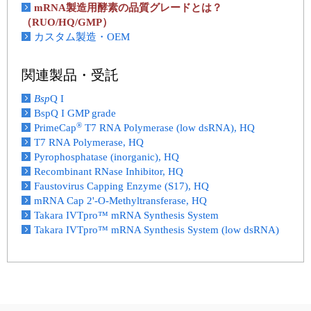
mRNA製造用酵素の品質グレードとは？
（RUO/HQ/GMP）
カスタム製造・OEM
関連製品・受託
Bsp
Q I
BspQ I GMP grade
®
PrimeCap
T7 RNA Polymerase (low dsRNA), HQ
T7 RNA Polymerase, HQ
Pyrophosphatase (inorganic), HQ
Recombinant RNase Inhibitor, HQ
Faustovirus Capping Enzyme (S17), HQ
mRNA Cap 2'-O-Methyltransferase, HQ
Takara IVTpro™ mRNA Synthesis System
Takara IVTpro™ mRNA Synthesis System (low dsRNA)