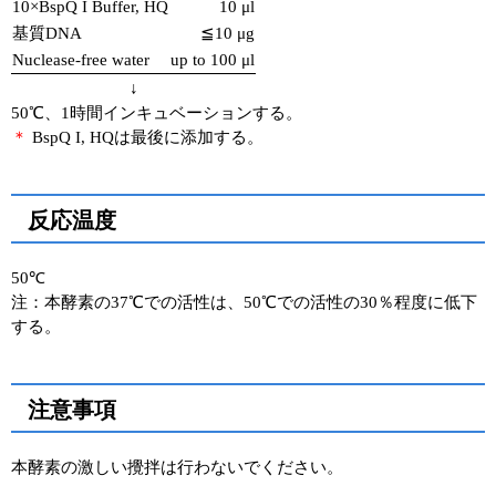
10×BspQ I Buffer, HQ
10 μl
基質DNA
≦10 μg
Nuclease-free water
up to 100 μl
↓
50℃、1時間インキュベーションする。
＊
BspQ I, HQは最後に添加する。
反応温度
50℃
注：本酵素の37℃での活性は、50℃での活性の30％程度に低下
する。
注意事項
本酵素の激しい攪拌は行わないでください。