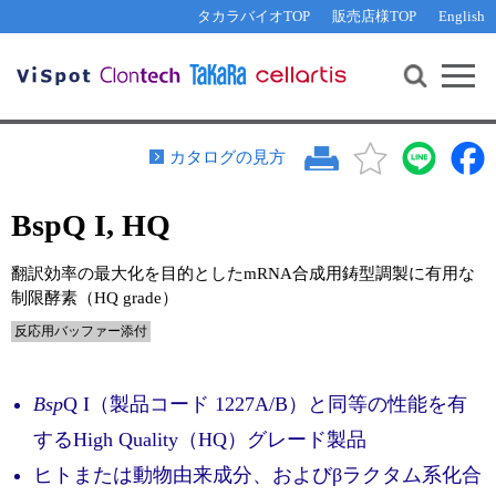
その他 ライセンスに関するご相談
機能解析・サイレンシング
資料請求
お問い合わせ
WEB会員登録
タカラバイオTOP
販売店様TOP
English
遺伝子組換え生物該当製品
Q&A
RNA合成・cDNA合成・クローニング
研究支援ツール
資料請求
制限酵素・電気泳動
Cut-Site Navigator 
制限酵素切断サイトの検索
サンプル請求
抗体・ELISA
カタログの見方
In-Fusion Cloning プライマー設計
核酸抽出・精製・標識
BspQ I, HQ
抗体検索サイト
PCR・等温増幅
リアルタイムPCR
（インターカレーター法）
翻訳効率の最大化を目的としたmRNA合成用鋳型調製に有用な
リアルタイムPCR（qPCR）
プライマー検索・注文
制限酵素（HQ grade）
装置・ソフトウェア
反応用バッファー添付
リアルタイムPCR
（プローブ法）
プライマー・プローブ検索・注文
サンプル請求
Bsp
Q I（製品コード 1227A/B）と同等の性能を有
機器ソフトウェア・ベクター配列ダウンロード
テクニカルサポートライン
するHigh Quality（HQ）グレード製品
ラーニングセンター
ヒトまたは動物由来成分、およびβラクタム系化合