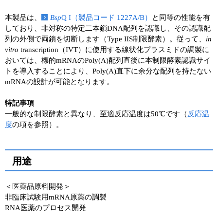
本製品は、
Bsp
Q I（製品コード 1227A/B）
と同等の性能を有
しており、非対称の特定二本鎖DNA配列を認識し、その認識配
列の外側で両鎖を切断します（Type IIS制限酵素）。従って、
in
vitro
transcription（IVT）に使用する線状化プラスミドの調製に
おいては、標的mRNAのPoly(A)配列直後に本制限酵素認識サイ
トを導入することにより、Poly(A)直下に余分な配列を持たない
mRNAの設計が可能となります。
特記事項
一般的な制限酵素と異なり、至適反応温度は50℃です（
反応温
度
の項を参照）。
用途
＜医薬品原料開発＞
非臨床試験用mRNA原薬の調製
RNA医薬のプロセス開発