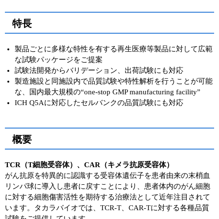
実験ガイド
リアルタイムPCR実験ガイド
特長
遺伝子検査ガイド（食品・水質・家畜他）
製品ごとに多様な特性を有する再生医療等製品に対して広範
な試験パッケージをご提案
NGSポータルサイト
試験法開発からバリデーション、出荷試験にも対応
製造施設と同施設内で品質試験や特性解析を行うことが可能
幹細胞・再生医療研究ガイド
な、国内最大規模の“one-stop GMP manufacturing facility”
ICH Q5Aに対応したセルバンクの品質試験にも対応
クローニング実験ガイド
細胞選択ガイド
概要
エピジェネティクス実験ガイド
TCR（T細胞受容体）、CAR（キメラ抗原受容体）
RNAi実験ガイド
がん抗原を特異的に認識する受容体遺伝子を患者由来の末梢血
リンパ球に導入し患者に戻すことにより、患者体内のがん細胞
アプリケーションノート
に対する細胞傷害活性を期待する治療法として近年注目されて
います。タカラバイオでは、TCR-T、CAR-Tに対する各種品質
プロトコール集
試験をご提供しています。