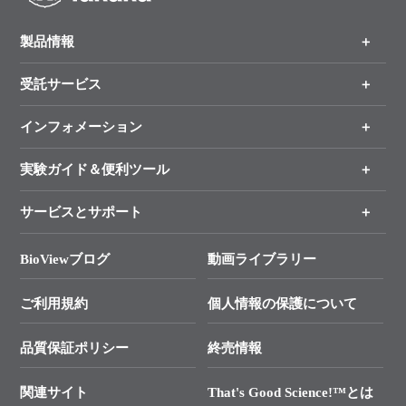
製品情報
受託サービス
製品一覧
（分野、カテゴリーから探す）
インフォメーション
オンライン注文
手法から製品を探す
新製品情報
実験ガイド＆便利ツール
キャンペーン
各種ご案内
サービスとサポート
リアルタイムPCR実験のススメ
タカラバイオ各種会員募集のお知らせ
遺伝子による検査のススメ
総合お問い合わせ
BioViewブログ
動画ライブラリー
終売製品のお知らせ
幹細胞・再生医療研究ガイド
├ テクニカルサポート 技術相談室
価格改定のご案内
ご利用規約
個人情報の保護について
クローニング実験ガイド
├ リアルタイムPCRサポートライン
学会展示・セミナーのご案内
SMARTer NGSポータルサイト
品質保証ポリシー
終売情報
├ 実験コンシェルジュ
技術セミナーのご案内
In-Fusion Cloning
├ 受託サービスお問い合わせ
プライマー設計
関連サイト
That's Good Science!™とは
タカラバイオ発表文献