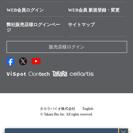
└ カスタム製造お問い合わせ
Cut-Site Navigator
WEB会員ログイン
WEB会員 新規登録・変更
制限酵素切断サイトの検索
資料請求 試薬関連
ユーザーズボイス集
弊社販売店様ログインペー
サイトマップ
資料請求 機器関連
ジ
エピジェネティクス実験ガイド
資料請求 受託関連
RNAi実験のススメ
資料請求 核酸抽出・精製カタログ
販売店様ログイン
抗体検索サイト
サンプル請求一覧
ダウンロードサービス
アプリケーションノート
（旧アプリの部屋）
プロトコール集
Q&A
タカラバイオ株式会社
English
© Takara Bio Inc. All rights reserved.
説明書・CoA・SDSを探す
タカラバイオライセンス確認書