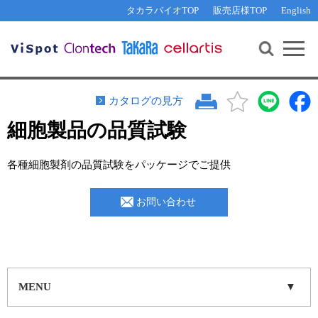
その他 ライセンスに関するご相談
機能解析・サイレンシング
資料請求
お問い合わせ
WEB会員登録
タカラバイオTOP
販売店様TOP
English
遺伝子組換え生物該当製品
Q&A
RNA合成・cDNA合成・クローニング
研究支援ツール
資料請求
制限酵素・電気泳動
Cut-Site Navigator 
制限酵素切断サイトの検索
サンプル請求
抗体・ELISA
カタログの見方
In-Fusion Cloning プライマー設計
核酸抽出・精製・標識
細胞製品の品質試験
抗体検索サイト
PCR・等温増幅
各種細胞製剤の品質試験をパッケージでご提供
リアルタイムPCR
（インターカレーター法）
リアルタイムPCR（qPCR）
プライマー検索・注文
お問い合わせ
装置・ソフトウェア
リアルタイムPCR
（プローブ法）
プライマー・プローブ検索・注文
サンプル請求
機器ソフトウェア・ベクター配列ダウンロード
テクニカルサポートライン
MENU
ラーニングセンター