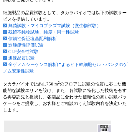
ユーザーズボイス集
細胞製品の品質試験として、タカラバイオでは以下の試験サー
ビスを提供しています。
動画ライブラリー
無菌試験・マイコプラズマ試験（微生物試験）
残留不純物試験、純度・同一性試験
Q&A
信頼性保証塩基配列解析
造腫瘍性評価試験
GLP安全性試験
迅速品質試験
全ゲノムシーケンス解析によるヒト幹細胞セル・バンクのゲ
ノム安定性試験
2
タカラバイオでは約1,750 m
のフロアに試験の性質に応じた機
能的な試験エリアを設け、また、各試験に特化した技術を有す
る再委託先と提携し、各製品に合わせた信頼性の高い試験パッ
ケージをご提案し、お客様とご相談のうえ試験内容を決定いた
します。