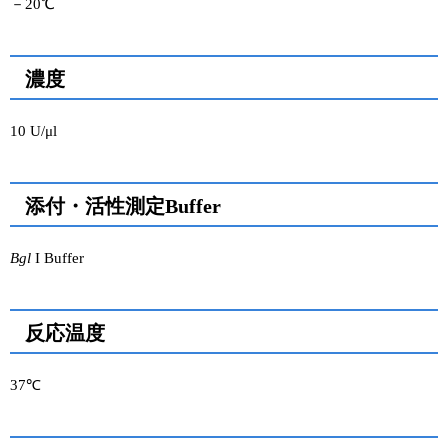
－20℃
ユーザーズボイス集
濃度
動画ライブラリー
Q&A
10 U/μl
添付・活性測定Buffer
Bgl
I Buffer
反応温度
37℃