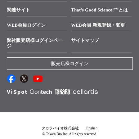
技術セミナーのご案内
In-Fusion Cloning
├ 受託サービスお問い合わせ
プライマー設計
関連サイト
That's Good Science!™とは
タカラバイオ発表文献
└ カスタム製造お問い合わせ
Cut-Site Navigator
WEB会員ログイン
WEB会員 新規登録・変更
制限酵素切断サイトの検索
資料請求 試薬関連
ユーザーズボイス集
弊社販売店様ログインペー
サイトマップ
資料請求 機器関連
ジ
エピジェネティクス実験ガイド
資料請求 受託関連
RNAi実験のススメ
資料請求 核酸抽出・精製カタログ
販売店様ログイン
抗体検索サイト
サンプル請求一覧
ダウンロードサービス
アプリケーションノート
（旧アプリの部屋）
プロトコール集
Q&A
タカラバイオ株式会社
English
© Takara Bio Inc. All rights reserved.
説明書・CoA・SDSを探す