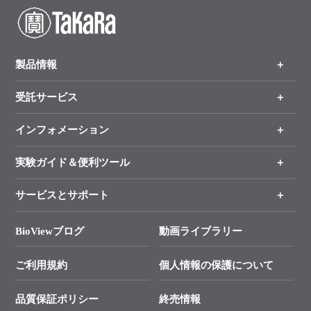
製品情報
受託サービス
製品一覧
（分野、カテゴリーから探す）
インフォメーション
オンライン注文
手法から製品を探す
新製品情報
実験ガイド＆便利ツール
キャンペーン
各種ご案内
サービスとサポート
リアルタイムPCR実験のススメ
タカラバイオ各種会員募集のお知らせ
遺伝子による検査のススメ
総合お問い合わせ
BioViewブログ
動画ライブラリー
終売製品のお知らせ
幹細胞・再生医療研究ガイド
├ テクニカルサポート 技術相談室
価格改定のご案内
ご利用規約
個人情報の保護について
クローニング実験ガイド
├ リアルタイムPCRサポートライン
学会展示・セミナーのご案内
SMARTer NGSポータルサイト
品質保証ポリシー
終売情報
├ 実験コンシェルジュ