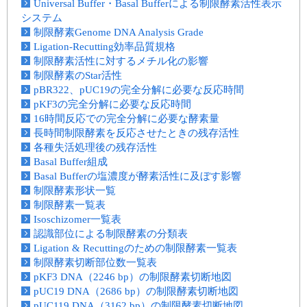
Universal Buffer・Basal Bufferによる制限酵素活性表示
システム
制限酵素Genome DNA Analysis Grade
Ligation-Recutting効率品質規格
制限酵素活性に対するメチル化の影響
制限酵素のStar活性
pBR322、pUC19の完全分解に必要な反応時間
pKF3の完全分解に必要な反応時間
16時間反応での完全分解に必要な酵素量
長時間制限酵素を反応させたときの残存活性
各種失活処理後の残存活性
Basal Buffer組成
Basal Bufferの塩濃度が酵素活性に及ぼす影響
制限酵素形状一覧
制限酵素一覧表
Isoschizomer一覧表
認識部位による制限酵素の分類表
Ligation & Recuttingのための制限酵素一覧表
制限酵素切断部位数一覧表
pKF3 DNA（2246 bp）の制限酵素切断地図
pUC19 DNA（2686 bp）の制限酵素切断地図
pUC119 DNA（3162 bp）の制限酵素切断地図