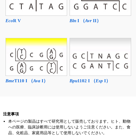
Eco
R V
Bln
I （
Avr
II）
Bme
T110 I （
Ava
I）
Bpu
1102 I （
Esp
I）
注意事項
本ページの製品はすべて研究用として販売しております。ヒト、動物
への医療、臨床診断用には使用しないようご注意ください。また、食
品、化粧品、家庭用品等として使用しないでください。