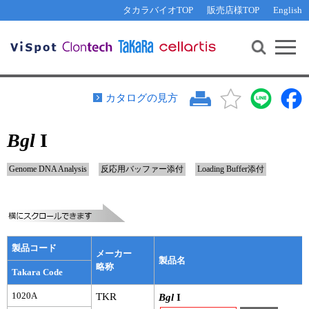
その他 ライセンスに関するご相談
機能解析・サイレンシング
資料請求
お問い合わせ
WEB会員登録
タカラバイオTOP
販売店様TOP
English
遺伝子組換え生物該当製品
Q&A
RNA合成・cDNA合成・クローニング
研究支援ツール
資料請求
制限酵素・電気泳動
Cut-Site Navigator 
制限酵素切断サイトの検索
サンプル請求
抗体・ELISA
カタログの見方
In-Fusion Cloning プライマー設計
核酸抽出・精製・標識
Bgl
I
抗体検索サイト
PCR・等温増幅
リアルタイムPCR
（インターカレーター法）
Genome DNA Analysis
反応用バッファー添付
Loading Buffer添付
リアルタイムPCR（qPCR）
プライマー検索・注文
装置・ソフトウェア
リアルタイムPCR
（プローブ法）
プライマー・プローブ検索・注文
サンプル請求
製品コード
機器ソフトウェア・ベクター配列ダウンロード
メーカー
テクニカルサポートライン
製品名
略称
Takara Code
ラーニングセンター
1020A
TKR
Bgl
I