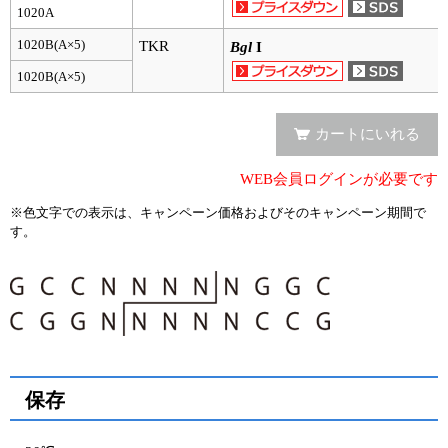
実験ガイド
1020A
リアルタイムPCR実験ガイド
1020B(A×5)
TKR
Bgl
I
1020B(A×5)
遺伝子検査ガイド（食品・水質・家畜他）
NGSポータルサイト
カートにいれる
幹細胞・再生医療研究ガイド
WEB会員ログインが必要です
※色文字での表示は、キャンペーン価格およびそのキャンペーン期間で
クローニング実験ガイド
す。
細胞選択ガイド
エピジェネティクス実験ガイド
RNAi実験ガイド
アプリケーションノート
保存
プロトコール集