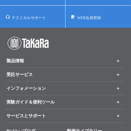
テクニカルサポート
WEB会員登録
製品情報
受託サービス
製品一覧
（分野、カテゴリーから探す）
インフォメーション
オンライン注文
手法から製品を探す
新製品情報
実験ガイド＆便利ツール
キャンペーン
各種ご案内
サービスとサポート
リアルタイムPCR実験のススメ
タカラバイオ各種会員募集のお知らせ
遺伝子による検査のススメ
総合お問い合わせ