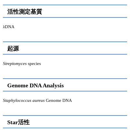
活性測定基質
λDNA
起源
Streptomyces
species
Genome DNA Analysis
Staphylococcus aureus
Genome DNA
Star活性