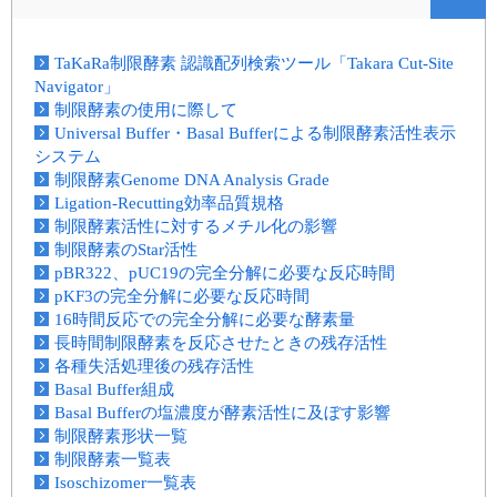
TaKaRa制限酵素 認識配列検索ツール「Takara Cut-Site
Navigator」
制限酵素の使用に際して
Universal Buffer・Basal Bufferによる制限酵素活性表示
システム
制限酵素Genome DNA Analysis Grade
Ligation-Recutting効率品質規格
制限酵素活性に対するメチル化の影響
制限酵素のStar活性
pBR322、pUC19の完全分解に必要な反応時間
pKF3の完全分解に必要な反応時間
16時間反応での完全分解に必要な酵素量
長時間制限酵素を反応させたときの残存活性
各種失活処理後の残存活性
Basal Buffer組成
Basal Bufferの塩濃度が酵素活性に及ぼす影響
制限酵素形状一覧
制限酵素一覧表
Isoschizomer一覧表