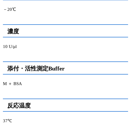
－20℃
ユーザーズボイス集
動画ライブラリー
濃度
Q&A
10 U/μl
添付・活性測定Buffer
M ＋ BSA
反応温度
37℃