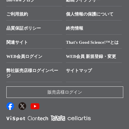
BioViewブログ
動画ライブラリー
終売製品のお知らせ
幹細胞・再生医療研究ガイド
├ テクニカルサポート 技術相談室
価格改定のご案内
ご利用規約
個人情報の保護について
クローニング実験ガイド
├ リアルタイムPCRサポートライン
学会展示・セミナーのご案内
SMARTer NGSポータルサイト
品質保証ポリシー
終売情報
├ 実験コンシェルジュ
技術セミナーのご案内
In-Fusion Cloning
├ 受託サービスお問い合わせ
プライマー設計
関連サイト
That's Good Science!™とは
タカラバイオ発表文献
└ カスタム製造お問い合わせ
Cut-Site Navigator
WEB会員ログイン
WEB会員 新規登録・変更
制限酵素切断サイトの検索
資料請求 試薬関連
ユーザーズボイス集
弊社販売店様ログインペー
サイトマップ
資料請求 機器関連
ジ
エピジェネティクス実験ガイド
資料請求 受託関連
RNAi実験のススメ
資料請求 核酸抽出・精製カタログ
販売店様ログイン
抗体検索サイト
サンプル請求一覧
ダウンロードサービス
アプリケーションノート
（旧アプリの部屋）