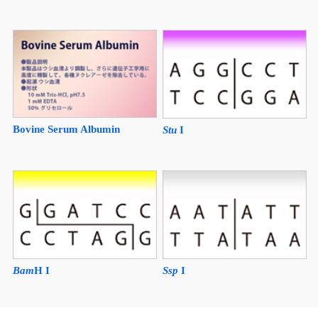
Bovine Serum Albumin
Stu
I
Bam
H I
Ssp
I