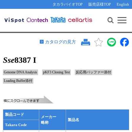
その他 ライセンスに関するご相談
機能解析・サイレンシング
資料請求
お問い合わせ
WEB会員登録
タカラバイオTOP
販売店様TOP
English
遺伝子組換え生物該当製品
Q&A
RNA合成・cDNA合成・クローニング
研究支援ツール
資料請求
制限酵素・電気泳動
Cut-Site Navigator 
制限酵素切断サイトの検索
サンプル請求
抗体・ELISA
カタログの見方
In-Fusion Cloning プライマー設計
核酸抽出・精製・標識
Sse
8387 I
抗体検索サイト
PCR・等温増幅
リアルタイムPCR
（インターカレーター法）
Genome DNA Analysis
pKF3 Cloning Test
反応用バッファー添付
リアルタイムPCR（qPCR）
プライマー検索・注文
Loading Buffer添付
装置・ソフトウェア
リアルタイムPCR
（プローブ法）
プライマー・プローブ検索・注文
サンプル請求
機器ソフトウェア・ベクター配列ダウンロード
テクニカルサポートライン
製品コード
メーカー
製品名
ラーニングセンター
略称
Takara Code