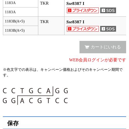
実験ガイド
1183A
TKR
Sse
8387 I
1183A
リアルタイムPCR実験ガイド
1183B(A×5)
TKR
Sse
8387 I
遺伝子検査ガイド（食品・水質・家畜他）
1183B(A×5)
NGSポータルサイト
カートにいれる
幹細胞・再生医療研究ガイド
WEB会員ログインが必要です
クローニング実験ガイド
※色文字での表示は、キャンペーン価格およびそのキャンペーン期間で
す。
細胞選択ガイド
エピジェネティクス実験ガイド
RNAi実験ガイド
アプリケーションノート
保存
プロトコール集