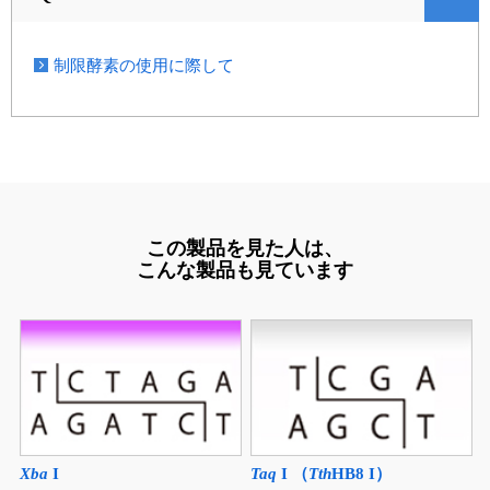
制限酵素の使用に際して
この製品を見た人は、
こんな製品も見ています
Xba
I
Taq
I （
Tth
HB8 I）