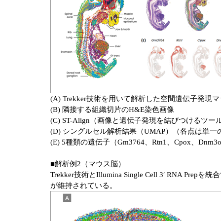
(A) Trekker技術を用いて解析した空間遺伝子
(B) 隣接する組織切片のH&E染色画像
(C) ST-Align（画像と遺伝子発現を結びつける
(D) シングルセル解析結果（UMAP）（各点は単
(E) 5種類の遺伝子（Gm3764、Rtn1、Cpox、D
■解析例2（マウス脳）
Trekker技術とIllumina Single Cell
が維持されている。