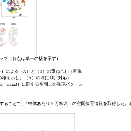
発現マップ（各点は単一の核を示す）
ツール）による（A）と（B）の重ね合わせ画像
一の核を示し、（A）の点に1対1対応）
nm3os、Gata3）に関する空間上の発現パターン
 3′ RNA Prepを統合することで、1検体あたり10万核以上の空間位置情