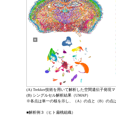
(A) Trekker技術を用いて解析した空間遺伝子発現
(B) シングルセル解析結果（UMAP）
※各点は単一の核を示し、（A）の点と（B）の点は
■解析例３（ヒト扁桃組織）