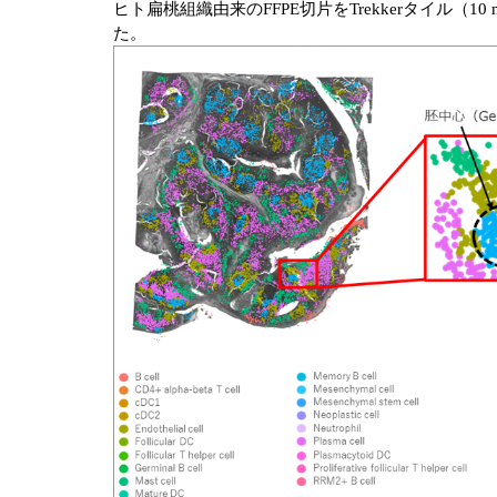
ヒト扁桃組織由来のFFPE切片をTrekkerタイル（10
た。