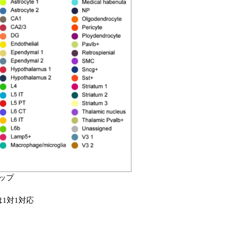
マップ
1対1対応