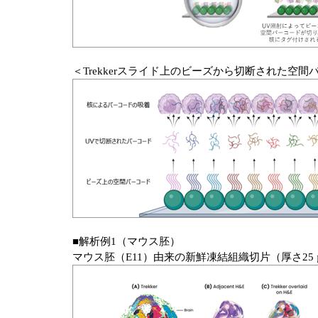
＜Trekkerスライド上のビーズから切断された空
■解析例1（マウス胚）
マウス胚（E11）由来の新鮮凍結組織切片（厚さ25 µm