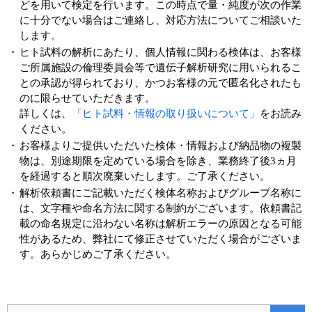
どを用いて検定を行います。この時点で量・純度が次の作業
に十分でない場合はご連絡し、対応方法についてご相談いた
します。
・
ヒト試料の解析にあたり、個人情報に関わる検体は、お客様
ご所属施設の倫理委員会等で遺伝子解析研究に用いられるこ
との承認が得られており、かつお客様の元で匿名化されたも
のに限らせていただきます。
詳しくは、
「ヒト試料・情報の取り扱いについて」
をお読み
ください。
・
お客様よりご提供いただいた検体・情報および納品物の複製
物は、別途期限を定めている場合を除き、業務終了後3ヵ月
を経過すると順次廃棄いたします。ご了承ください。
・
解析依頼書にご記載いただく検体名称およびグループ名称に
は、文字種や命名方法に関する制約がございます。依頼書記
載の命名規定に沿わない名称は解析エラーの原因となる可能
性があるため、弊社にて修正させていただく場合がございま
す。あらかじめご了承ください。