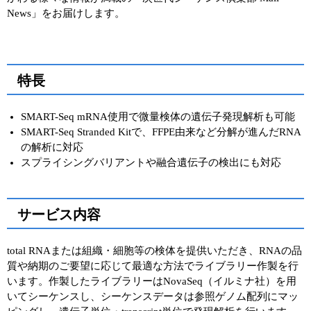
News」をお届けします。
ユーザーズボイス集
動画ライブラリー
特長
Q&A
SMART-Seq mRNA使用で微量検体の遺伝子発現解析も可能
SMART-Seq Stranded Kitで、FFPE由来など分解が進んだRNA
の解析に対応
スプライシングバリアントや融合遺伝子の検出にも対応
サービス内容
total RNAまたは組織・細胞等の検体を提供いただき、RNAの品
質や納期のご要望に応じて最適な方法でライブラリー作製を行
います。作製したライブラリーはNovaSeq（イルミナ社）を用
いてシーケンスし、シーケンスデータは参照ゲノム配列にマッ