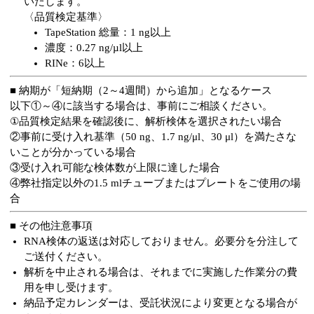
いたします。
〈品質検定基準〉
TapeStation 総量：1 ng以上
濃度：0.27 ng/µl以上
RINe：6以上
■ 納期が「短納期（2～4週間）から追加」となるケース
以下①～④に該当する場合は、事前にご相談ください。
①品質検定結果を確認後に、解析検体を選択されたい場合
②事前に受け入れ基準（50 ng、1.7 ng/μl、30 μl）を満たさな
いことが分かっている場合
③受け入れ可能な検体数が上限に達した場合
④弊社指定以外の1.5 mlチューブまたはプレートをご使用の場
合
■ その他注意事項
RNA検体の返送は対応しておりません。必要分を分注して
ご送付ください。
解析を中止される場合は、それまでに実施した作業分の費
用を申し受けます。
納品予定カレンダーは、受託状況により変更となる場合が