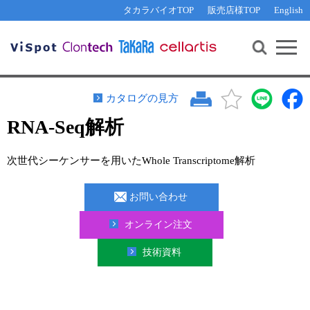
その他 ライセンスに関するご相談
機能解析・サイレンシング
資料請求
お問い合わせ
WEB会員登録
タカラバイオTOP
販売店様TOP
English
遺伝子組換え生物該当製品
Q&A
RNA合成・cDNA合成・クローニング
研究支援ツール
資料請求
制限酵素・電気泳動
Cut-Site Navigator 
制限酵素切断サイトの検索
サンプル請求
抗体・ELISA
カタログの見方
In-Fusion Cloning プライマー設計
核酸抽出・精製・標識
RNA-Seq解析
抗体検索サイト
PCR・等温増幅
次世代シーケンサーを用いたWhole Transcriptome解析
リアルタイムPCR
（インターカレーター法）
リアルタイムPCR（qPCR）
プライマー検索・注文
お問い合わせ
装置・ソフトウェア
リアルタイムPCR
（プローブ法）
プライマー・プローブ検索・注文
オンライン注文
サンプル請求
技術資料
機器ソフトウェア・ベクター配列ダウンロード
テクニカルサポートライン
ラーニングセンター