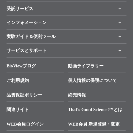
受託サービス
製品一覧
（分野、カテゴリーから探す）
インフォメーション
オンライン注文
手法から製品を探す
新製品情報
実験ガイド＆便利ツール
キャンペーン
各種ご案内
サービスとサポート
リアルタイムPCR実験のススメ
タカラバイオ各種会員募集のお知らせ
遺伝子による検査のススメ
総合お問い合わせ
BioViewブログ
動画ライブラリー
終売製品のお知らせ
幹細胞・再生医療研究ガイド
├ テクニカルサポート 技術相談室
価格改定のご案内
ご利用規約
個人情報の保護について
クローニング実験ガイド
├ リアルタイムPCRサポートライン
学会展示・セミナーのご案内
SMARTer NGSポータルサイト
品質保証ポリシー
終売情報
├ 実験コンシェルジュ
技術セミナーのご案内
In-Fusion Cloning
├ 受託サービスお問い合わせ
プライマー設計
関連サイト
That's Good Science!™とは
タカラバイオ発表文献
└ カスタム製造お問い合わせ
Cut-Site Navigator
WEB会員ログイン
WEB会員 新規登録・変更
制限酵素切断サイトの検索
資料請求 試薬関連