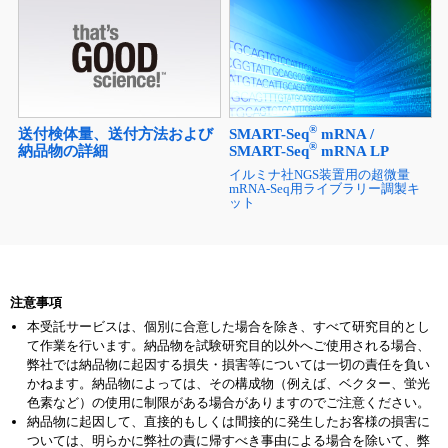
®
送付検体量、送付方法および
SMART-Seq
mRNA /
®
納品物の詳細
SMART-Seq
mRNA LP
イルミナ社NGS装置用の超微量
mRNA-Seq用ライブラリー調製キ
ット
注意事項
本受託サービスは、個別に合意した場合を除き、すべて研究目的とし
て作業を行います。納品物を試験研究目的以外へご使用される場合、
弊社では納品物に起因する損失・損害等については一切の責任を負い
かねます。納品物によっては、その構成物（例えば、ベクター、蛍光
色素など）の使用に制限がある場合がありますのでご注意ください。
納品物に起因して、直接的もしくは間接的に発生したお客様の損害に
ついては、明らかに弊社の責に帰すべき事由による場合を除いて、弊