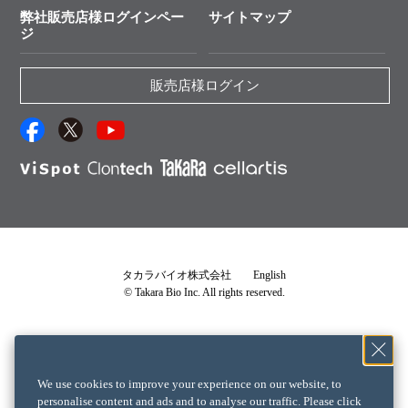
ユーザーズボイス集
弊社販売店様ログインペー
サイトマップ
資料請求 機器関連
ジ
エピジェネティクス実験ガイド
資料請求 受託関連
RNAi実験のススメ
資料請求 核酸抽出・精製カタログ
販売店様ログイン
抗体検索サイト
サンプル請求一覧
ダウンロードサービス
アプリケーションノート
（旧アプリの部屋）
プロトコール集
Q&A
タカラバイオ株式会社
English
© Takara Bio Inc. All rights reserved.
説明書・CoA・SDSを探す
タカラバイオライセンス確認書
└ 確認書が必要な製品一覧
We use cookies to improve your experience on our website, to
クロンテックライセンス確認書
personalise content and ads and to analyse our traffic. Please click