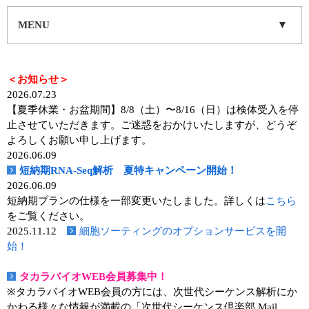
実験ガイド
MENU
リアルタイムPCR実験ガイド
遺伝子検査ガイド（食品・水質・家畜他）
＜お知らせ＞
NGSポータルサイト
2026.07.23
【夏季休業・お盆期間】8/8（土）〜8/16（日）は検体受入を停
幹細胞・再生医療研究ガイド
止させていただきます。ご迷惑をおかけいたしますが、どうぞ
よろしくお願い申し上げます。
クローニング実験ガイド
2026.06.09
短納期RNA-Seq解析 夏特キャンペーン開始！
細胞選択ガイド
2026.06.09
短納期プランの仕様を一部変更いたしました。詳しくは
こちら
エピジェネティクス実験ガイド
をご覧ください。
2025.11.12
細胞ソーティングのオプションサービスを開
RNAi実験ガイド
始！
アプリケーションノート
タカラバイオWEB会員募集中！
※タカラバイオWEB会員の方には、次世代シーケンス解析にか
プロトコール集
かわる様々な情報が満載の「次世代シーケンス倶楽部 Mail