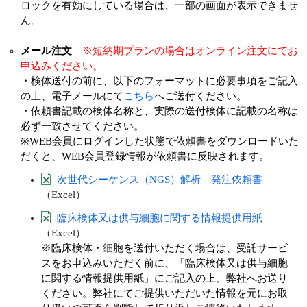
ロックを有効にしている場合は、一部の画面が表示できませ
ん。
メール注文
※短納期プランの場合はオンライン注文にてお
申込みください。
・検体送付の前に、以下のフォーマットに必要事項をご記入
の上、電子メールにて
こちら
へご送付ください。
・依頼書記載の検体名称と、実際の送付検体に記載の名称は
必ず一致させてください。
※WEB会員にログインした状態で依頼書をダウンロードいた
だくと、WEB会員登録情報が依頼書に反映されます。
次世代シーケンス（NGS）解析 発注依頼書
（Excel）
臨床検体又は供与細胞に関する情報提供用紙
（Excel）
※臨床検体・細胞を送付いただく場合は、受託サービ
スをお申込みいただく前に、「臨床検体又は供与細胞
に関する情報提供用紙」にご記入の上、弊社へお送り
ください。弊社にてご提供いただいた情報を元にお取