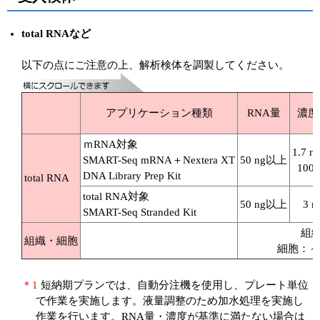
total RNAなど
以下の点にご注意の上、解析検体を調製してください。
アプリケーション種類
RNA量
濃度
ｍRNA対象
1.7 
SMART-Seq mRNA＋Nextera XT
50 ng以上
100
DNA Library Prep Kit
total RNA
total RNA対象
50 ng以上
3 
SMART-Seq Stranded Kit
組織
組織・細胞
細胞：～
＊1
短納期プランでは、自動分注機を使用し、プレート単位
で作業を実施します。液量調整のため加水処理を実施し
作業を行います。RNA量・濃度が基準に満たない場合は