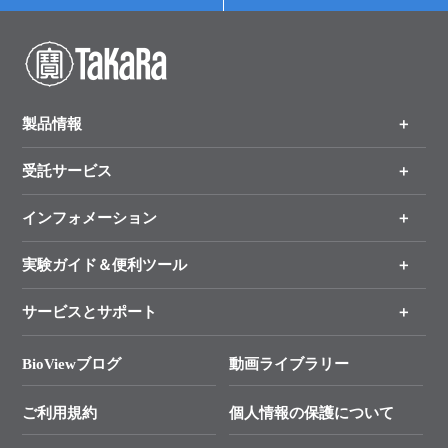
製品情報
受託サービス
製品一覧
（分野、カテゴリーから探す）
インフォメーション
オンライン注文
手法から製品を探す
新製品情報
実験ガイド＆便利ツール
キャンペーン
各種ご案内
サービスとサポート
リアルタイムPCR実験のススメ
タカラバイオ各種会員募集のお知らせ
遺伝子による検査のススメ
総合お問い合わせ
BioViewブログ
動画ライブラリー
終売製品のお知らせ
幹細胞・再生医療研究ガイド
├ テクニカルサポート 技術相談室
価格改定のご案内
ご利用規約
個人情報の保護について
クローニング実験ガイド
├ リアルタイムPCRサポートライン
学会展示・セミナーのご案内