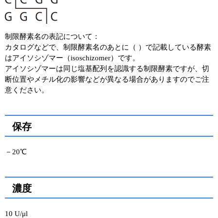
ユーザーズボイス集
制限酵素名の表記について：
動画ライブラリー
カタログなどで、制限酵素名のあとに（ ）で記載している酵素
はアイソシゾマー（isoschizomer）です。
Q&A
アイソシゾマーは同じ塩基配列を認識する制限酵素ですが、切
断位置やメチル化の影響などが異なる場合がありますのでご注
意ください。
保存
－20℃
濃度
10 U/μl