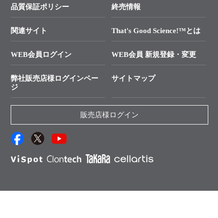
SMARTer NGSポータルサイト
品質保証ポリシー
終売情報
├ 実験コンシェルジュ
技術セミナーのご案内
In-Fusion Cloning
├ 受託サービスお問い合わせ
プライマー設計
関連サイト
That's Good Science!™とは
タカラバイオ発表文献
└ カスタム製造お問い合わせ
Cut-Site Navigator
WEB会員ログイン
WEB会員 新規登録・変更
制限酵素切断サイトの検索
資料請求 試薬関連
ユーザーズボイス集
弊社販売店様ログインペー
サイトマップ
資料請求 機器関連
ジ
エピジェネティクス実験ガイド
資料請求 受託関連
RNAi実験のススメ
資料請求 核酸抽出・精製カタログ
販売店様ログイン
抗体検索サイト
サンプル請求一覧
ダウンロードサービス
アプリケーションノート
（旧アプリの部屋）
プロトコール集
Q&A
タカラバイオ株式会社
English