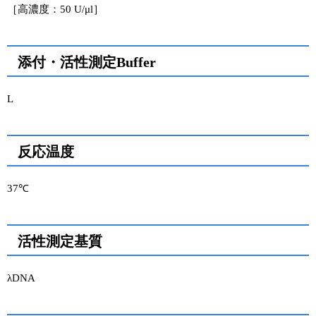
［高濃度：50 U/μl］
添付・活性測定Buffer
L
反応温度
37℃
活性測定基質
λDNA