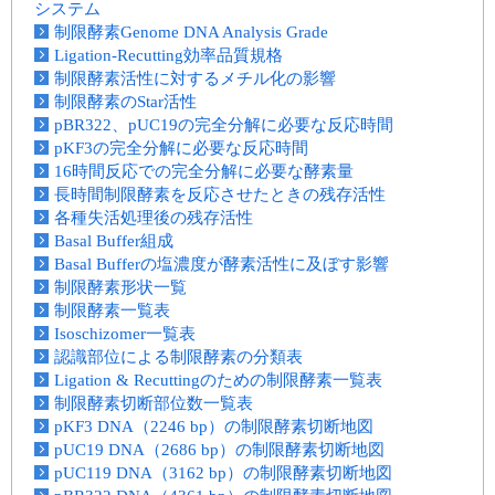
システム
制限酵素Genome DNA Analysis Grade
Ligation-Recutting効率品質規格
制限酵素活性に対するメチル化の影響
制限酵素のStar活性
pBR322、pUC19の完全分解に必要な反応時間
pKF3の完全分解に必要な反応時間
16時間反応での完全分解に必要な酵素量
長時間制限酵素を反応させたときの残存活性
各種失活処理後の残存活性
Basal Buffer組成
Basal Bufferの塩濃度が酵素活性に及ぼす影響
制限酵素形状一覧
制限酵素一覧表
Isoschizomer一覧表
認識部位による制限酵素の分類表
Ligation & Recuttingのための制限酵素一覧表
制限酵素切断部位数一覧表
pKF3 DNA（2246 bp）の制限酵素切断地図
pUC19 DNA（2686 bp）の制限酵素切断地図
pUC119 DNA（3162 bp）の制限酵素切断地図