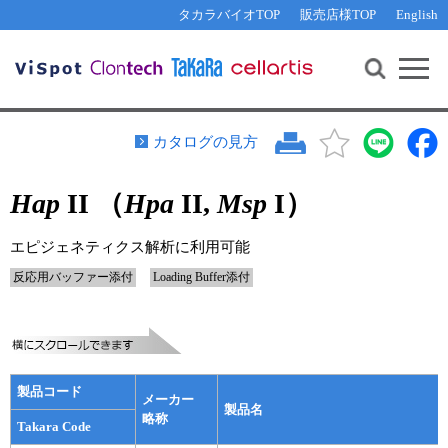
その他 ライセンスに関するご相談
機能解析・サイレンシング
資料請求
お問い合わせ
WEB会員登録
タカラバイオTOP
販売店様TOP
English
遺伝子組換え生物該当製品
Q&A
RNA合成・cDNA合成・クローニング
研究支援ツール
資料請求
制限酵素・電気泳動
Cut-Site Navigator 
制限酵素切断サイトの検索
サンプル請求
抗体・ELISA
カタログの見方
In-Fusion Cloning プライマー設計
核酸抽出・精製・標識
Hap
II （
Hpa
II,
Msp
I）
抗体検索サイト
PCR・等温増幅
リアルタイムPCR
（インターカレーター法）
エピジェネティクス解析に利用可能
リアルタイムPCR（qPCR）
プライマー検索・注文
反応用バッファー添付
Loading Buffer添付
装置・ソフトウェア
リアルタイムPCR
（プローブ法）
プライマー・プローブ検索・注文
サンプル請求
機器ソフトウェア・ベクター配列ダウンロード
テクニカルサポートライン
製品コード
メーカー
製品名
ラーニングセンター
略称
Takara Code