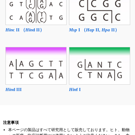
Hin
c II （
Hin
d II）
Msp
I （
Hap
II,
Hpa
II）
Hin
d III
Hin
f I
注意事項
本ページの製品はすべて研究用として販売しております。ヒト、動物