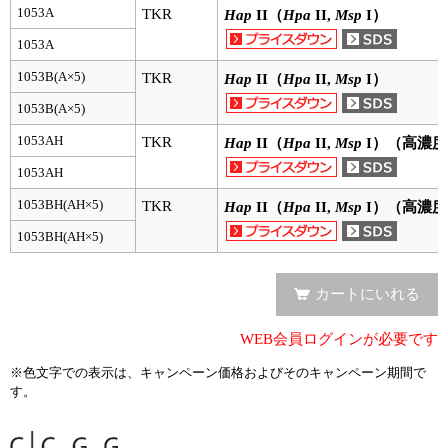
実験ガイド
1053A
TKR
Hap
II（
Hpa
II,
Msp
I）
リアルタイムPCR実験ガイド
1053A
1053B(A×5)
TKR
Hap
II（
Hpa
II,
Msp
I）
遺伝子検査ガイド（食品・水質・家畜他）
1053B(A×5)
NGSポータルサイト
1053AH
TKR
Hap
II（
Hpa
II,
Msp
I）（高濃度
1053AH
幹細胞・再生医療研究ガイド
1053BH(AH×5)
TKR
Hap
II（
Hpa
II,
Msp
I）（高濃度
クローニング実験ガイド
1053BH(AH×5)
細胞選択ガイド
カートにいれる
エピジェネティクス実験ガイド
WEB会員ログインが必要です
RNAi実験ガイド
※色文字での表示は、キャンペーン価格およびそのキャンペーン期間で
す。
アプリケーションノート
プロトコール集