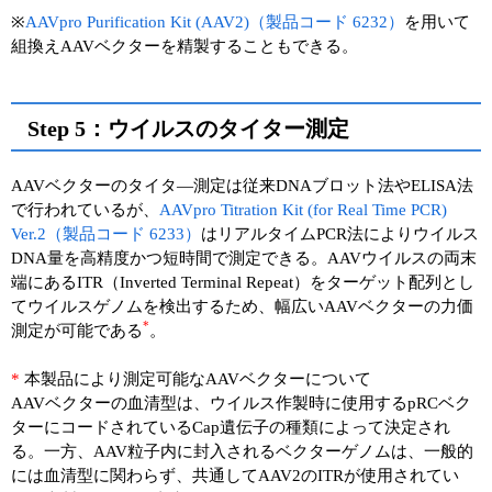
※
AAVpro Purification Kit (AAV2)（製品コード 6232）
を用いて
組換えAAVベクターを精製することもできる。
Step 5：ウイルスのタイター測定
AAVベクターのタイタ―測定は従来DNAブロット法やELISA法
で行われているが、
AAVpro Titration Kit (for Real Time PCR)
Ver.2（製品コード 6233）
はリアルタイムPCR法によりウイルス
DNA量を高精度かつ短時間で測定できる。AAVウイルスの両末
端にあるITR（Inverted Terminal Repeat）をターゲット配列とし
てウイルスゲノムを検出するため、幅広いAAVベクターの力価
*
測定が可能である
。
*
本製品により測定可能なAAVベクターについて
AAVベクターの血清型は、ウイルス作製時に使用するpRCベク
ターにコードされているCap遺伝子の種類によって決定され
る。一方、AAV粒子内に封入されるベクターゲノムは、一般的
には血清型に関わらず、共通してAAV2のITRが使用されてい