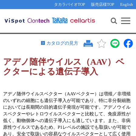
その他 ライセンスに関するご相談
機能解析・サイレンシング
資料請求
お問い合わせ
WEB会員登録
タカラバイオTOP
販売店様TOP
English
遺伝子組換え生物該当製品
Q&A
RNA合成・cDNA合成・クローニング
研究支援ツール
資料請求
制限酵素・電気泳動
Cut-Site Navigator 
制限酵素切断サイトの検索
サンプル請求
抗体・ELISA
カタログの見方
In-Fusion Cloning プライマー設計
核酸抽出・精製・標識
アデノ随伴ウイルス（AAV）ベ
抗体検索サイト
PCR・等温増幅
クターによる遺伝子導入
リアルタイムPCR
（インターカレーター法）
リアルタイムPCR（qPCR）
プライマー検索・注文
装置・ソフトウェア
リアルタイムPCR
（プローブ法）
アデノ随伴ウイルスベクター（AAVベクター）は増殖／非増殖
プライマー・プローブ検索・注文
サンプル請求
のいずれの細胞にも遺伝子導入が可能であり、特に非分裂細胞
においては長期間の目的遺伝子発現が可能です。アデノウイル
機器ソフトウェア・ベクター配列ダウンロード
スベクターやレトロウイルスベクターと比較して、免疫原性が
テクニカルサポートライン
低く、動物個体への遺伝子導入にも適しています。また、非病
ラーニングセンター
原性ウイルスであるため、P1レベルの施設でも取扱いが可能で
あり、安全で取扱いの容易なウイルスベクターとして広く使用