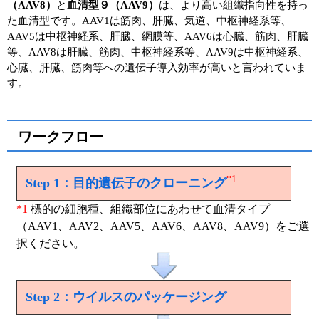
（AAV8）
と
血清型９（AAV9）
は、より高い組織指向性を持っ
た血清型です。AAV1は筋肉、肝臓、気道、中枢神経系等、
ユーザーズボイス集
AAV5は中枢神経系、肝臓、網膜等、AAV6は心臓、筋肉、肝臓
等、AAV8は肝臓、筋肉、中枢神経系等、AAV9は中枢神経系、
動画ライブラリー
心臓、肝臓、筋肉等への遺伝子導入効率が高いと言われていま
す。
Q&A
ワークフロー
*1
Step 1：目的遺伝子のクローニング
*1
標的の細胞種、組織部位にあわせて血清タイプ
（AAV1、AAV2、AAV5、AAV6、AAV8、AAV9）をご選
択ください。
Step 2：ウイルスのパッケージング