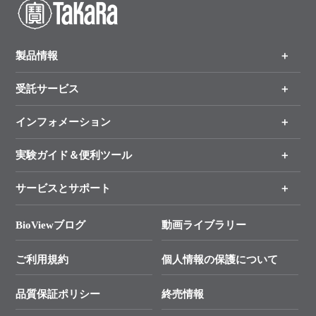
製品情報
受託サービス
製品一覧
（分野、カテゴリーから探す）
インフォメーション
オンライン注文
手法から製品を探す
新製品情報
実験ガイド＆便利ツール
キャンペーン
各種ご案内
サービスとサポート
リアルタイムPCR実験のススメ
タカラバイオ各種会員募集のお知らせ
遺伝子による検査のススメ
総合お問い合わせ
BioViewブログ
動画ライブラリー
終売製品のお知らせ
幹細胞・再生医療研究ガイド
├ テクニカルサポート 技術相談室
価格改定のご案内
ご利用規約
個人情報の保護について
クローニング実験ガイド
├ リアルタイムPCRサポートライン
学会展示・セミナーのご案内
SMARTer NGSポータルサイト
品質保証ポリシー
終売情報
├ 実験コンシェルジュ
技術セミナーのご案内
In-Fusion Cloning