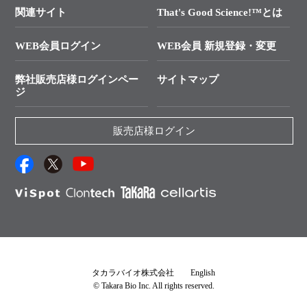
├ 受託サービスお問い合わせ
プライマー設計
関連サイト
That's Good Science!™とは
タカラバイオ発表文献
└ カスタム製造お問い合わせ
Cut-Site Navigator
WEB会員ログイン
WEB会員 新規登録・変更
制限酵素切断サイトの検索
資料請求 試薬関連
ユーザーズボイス集
弊社販売店様ログインペー
サイトマップ
資料請求 機器関連
ジ
エピジェネティクス実験ガイド
資料請求 受託関連
RNAi実験のススメ
資料請求 核酸抽出・精製カタログ
販売店様ログイン
抗体検索サイト
サンプル請求一覧
ダウンロードサービス
アプリケーションノート
（旧アプリの部屋）
プロトコール集
Q&A
タカラバイオ株式会社
English
© Takara Bio Inc. All rights reserved.
説明書・CoA・SDSを探す