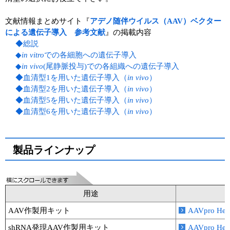
文献情報まとめサイト『
アデノ随伴ウイルス（AAV）ベクター
による遺伝子導入 参考文献
』の掲載内容
◆総説
◆
in vitro
での各細胞への遺伝子導入
◆
in vivo
(尾静脈投与)での各組織への遺伝子導入
◆血清型1を用いた遺伝子導入（
in vivo
）
◆血清型2を用いた遺伝子導入（
in vivo
）
◆血清型5を用いた遺伝子導入（
in vivo
）
◆血清型6を用いた遺伝子導入（
in vivo
）
製品ラインナップ
用途
AAV作製用キット
AAVpro He
shRNA発現AAV作製用キット
AAVpro He