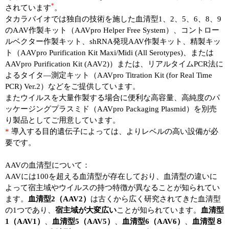
実験ガイド
*
されています
。
タカラバイオでは独自の技術を施した血清型1、2、5、6、8、9
リアルタイムPCR実験ガイド
のAAV作製キット（AAVpro Helper Free System）、コントロー
ルベクター作製キット、shRNA発現AAV作製キット、精製キッ
遺伝子検査ガイド（食品・水質・家畜他）
ト（AAVpro Purification Kit Maxi/Midi (All Serotypes)、または
AAVpro Purification Kit (AAV2)）または、リアルタイムPCR法に
NGSポータルサイト
よるタイタ―測定キット（AAVpro Titration Kit (for Real Time
PCR) Ver.2）などをご提供しています。
幹細胞・再生医療研究ガイド
またウイルスを大量作製する場合に便利な高容量、高純度のパ
ッケージングプラスミド（AAVpro Packaging Plasmid）を別売
クローニング実験ガイド
り製品としてご用意しています。
*
導入する目的遺伝子によっては、よりレベルの高い設備が必
細胞選択ガイド
要です。
エピジェネティクス実験ガイド
AAVの血清型について：
AAVには100を超える血清型が存在しており、血清型の違いに
RNAi実験ガイド
よって宿主域やウイルスの持つ特徴が異なることが知られてい
ます。
血清型2（AAV2）
は古くから広く研究されてきた血清型
アプリケーションノート
の1つであり、
宿主域が大変広い
ことが知られています。
血清型
1（AAV1）
、
血清型5（AAV5）
、
血清型6（AAV6）
、
血清型８
プロトコール集