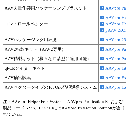
AAV大量作製用パッケージングプラスミド
AAVpro Pa
AAVpro He
コントロールベクター
AAVpro He
pAAV-ZsGr
AAVパッケージング用細胞
AAVpro 29
AAV2精製キット（AAV2専用）
AAVpro Pu
AAV精製キット（様々な血清型に適用可能）
AAVpro Pur
qPCRタイタ―キット
AAVpro Tit
AAV抽出試薬
AAVpro Ex
AAVベクタータイプのTet-One発現誘導システム
AAVpro Tet
注：AAVpro Helper Free System、AAVpro Purification Kitおよび
製品コード 6233、634310にはAAVpro Extraction Solutionが含ま
れている。