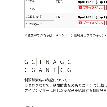
1023A
TKR
Bpu
1102 I（
Esp
I
1023A
1023B(A×5)
TKR
Bpu
1102 I（
Esp
I
1023B(A×5)
※色文字での表示は、キャンペーン価格およびそのキャン
制限酵素名の表記について：
カタログなどで、制限酵素名のあとに（ ）で記載してい
アイソシゾマーは同じ塩基配列を認識する制限酵素