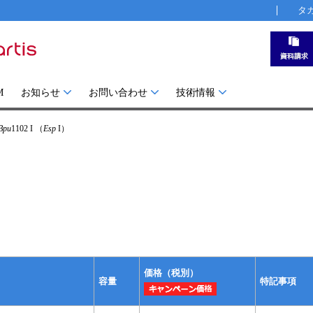
タ
M
お知らせ
お問い合わせ
技術情報
Bpu
1102 I （
Esp
I）
価格（税別）
容量
特記事項