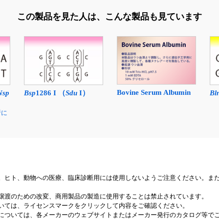
この製品を見た人は、
こんな製品も見ています
Bovine Serum Albumin
Nsp
Bsp
1286 I （
Sdu
I）
Bl
析に
。ヒト、動物への医療、臨床診断用には使用しないようご注意ください。ま
譲渡のための改変、商用製品の製造に使用することは禁止されています。
いては、ライセンスマークをクリックして内容をご確認ください。
については、各メーカーのウェブサイトまたはメーカー発行のカタログ等で