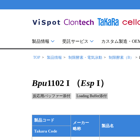
製品情報
受託サービス
カスタム製造・OE
TOP
製品情報
制限酵素・電気泳動
制限酵素（B）
Bpu
1102 I （
Esp
I）
反応用バッファー添付
Loading Buffer添付
製品コード
メーカー
製品名
略称
Takara Code