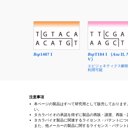
Bsp
1407 I
Bsp
T104 I （
Asu
II,
V）
エピジェネティクス解
利用可能
注意事項
本ページの製品はすべて研究用として販売しております
い。
タカラバイオの承認を得ずに製品の再販・譲渡、再販・
タカラバイオ製品に関連するライセンス・パテントにつ
また、他メーカーの製品に関するライセンス・パテント