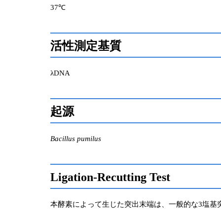
37℃
活性測定基質
λDNA
起源
Bacillus pumilus
Ligation-Recutting Test
本酵素によって生じた突出末端は、一般的な3塩基