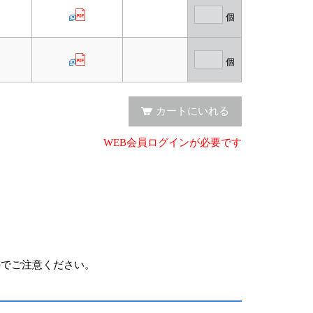
～
個
～
個
カートにいれる
WEB会員ログインが必要です
のでご注意ください。