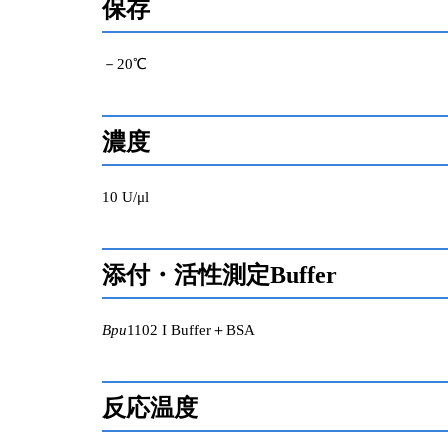
保存
－20℃
濃度
10 U/μl
添付・活性測定Buffer
Bpu
1102 I Buffer＋BSA
反応温度