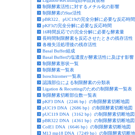
Ligation-Recutting効率品質規格
制限酵素活性に対するメチル化の影響
制限酵素のStar活性
pBR322、pUC19の完全分解に必要な反応時間
pKF3の完全分解に必要な反応時間
16時間反応での完全分解に必要な酵素量
長時間制限酵素を反応させたときの残存活性
各種失活処理後の残存活性
Basal Buffer組成
Basal Bufferの塩濃度が酵素活性に及ぼす影響
制限酵素形状一覧
制限酵素一覧表
Isoschizomer一覧表
認識部位による制限酵素の分類表
Ligation & Recuttingのための制限酵素一覧表
制限酵素切断部位数一覧表
pKF3 DNA（2246 bp）の制限酵素切断地図
pUC19 DNA（2686 bp）の制限酵素切断地図
pUC119 DNA（3162 bp）の制限酵素切断地図
pBR322 DNA（4361 bp）の制限酵素切断地図
ColE1 DNA（6646 bp）の制限酵素切断地図
M13 mp18 DNA（7249 bp）の制限酵素切断