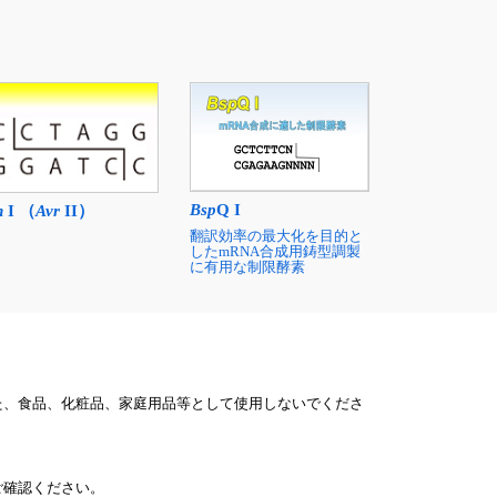
Bsp
Q I
n
I （
Avr
II）
翻訳効率の最大化を目的と
したmRNA合成用鋳型調製
に有用な制限酵素
た、食品、化粧品、家庭用品等として使用しないでくださ
ご確認ください。