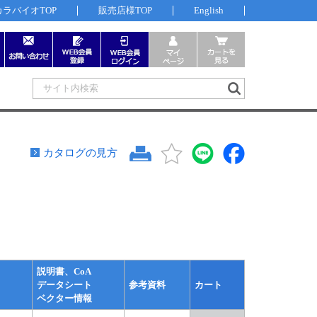
カラバイオTOP
販売店様TOP
English
カタログの見方
説明書、CoA
データシート
参考資料
カート
ベクター情報