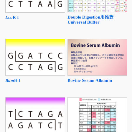
Double Digestion用推奨
Eco
R I
Universal Buffer
Bovine Serum Albumin
Bam
H I