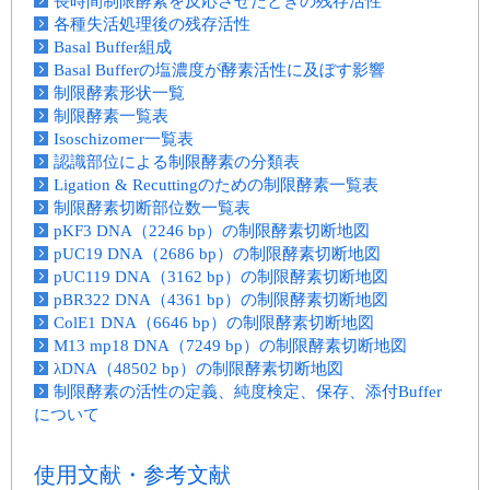
長時間制限酵素を反応させたときの残存活性
各種失活処理後の残存活性
Basal Buffer組成
Basal Bufferの塩濃度が酵素活性に及ぼす影響
制限酵素形状一覧
制限酵素一覧表
Isoschizomer一覧表
認識部位による制限酵素の分類表
Ligation & Recuttingのための制限酵素一覧表
制限酵素切断部位数一覧表
pKF3 DNA（2246 bp）の制限酵素切断地図
pUC19 DNA（2686 bp）の制限酵素切断地図
pUC119 DNA（3162 bp）の制限酵素切断地図
pBR322 DNA（4361 bp）の制限酵素切断地図
ColE1 DNA（6646 bp）の制限酵素切断地図
M13 mp18 DNA（7249 bp）の制限酵素切断地図
λDNA（48502 bp）の制限酵素切断地図
制限酵素の活性の定義、純度検定、保存、添付Buffer
について
使用文献・参考文献