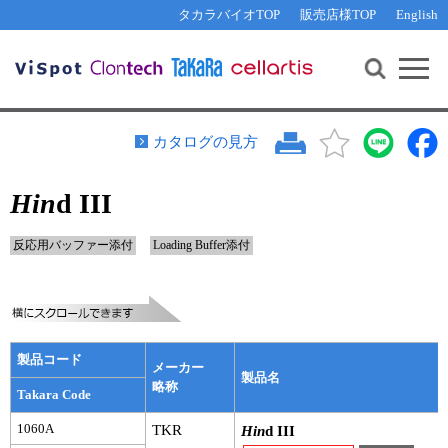
その他 ライセンスに関するご相談
機能解析・サイレンシング
資料請求
お問い合わせ
WEB会員登録
タカラバイオTOP
販売店様TOP
English
遺伝子組換え生物該当製品
Q&A
RNA合成・cDNA合成・クローニング
研究支援ツール
資料請求
制限酵素・電気泳動
Cut-Site Navigator 
制限酵素切断サイトの検索
サンプル請求
抗体・ELISA
カタログの見方
In-Fusion Cloning プライマー設計
核酸抽出・精製・標識
Hin
d III
抗体検索サイト
PCR・等温増幅
リアルタイムPCR
（インターカレーター法）
反応用バッファー添付
Loading Buffer添付
リアルタイムPCR（qPCR）
プライマー検索・注文
装置・ソフトウェア
リアルタイムPCR
（プローブ法）
プライマー・プローブ検索・注文
サンプル請求
製品コード
機器ソフトウェア・ベクター配列ダウンロード
メーカー
テクニカルサポートライン
製品名
略称
Takara Code
ラーニングセンター
1060A
TKR
Hin
d III