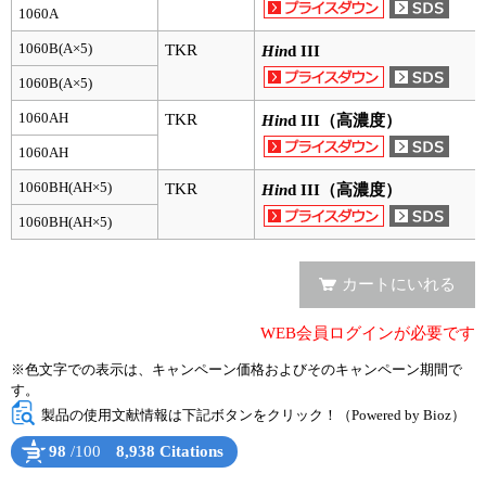
実験ガイド
1060A
リアルタイムPCR実験ガイド
1060B(A×5)
TKR
Hin
d III
1060B(A×5)
遺伝子検査ガイド（食品・水質・家畜他）
1060AH
TKR
Hin
d III（高濃度）
NGSポータルサイト
1060AH
1060BH(AH×5)
TKR
幹細胞・再生医療研究ガイド
Hin
d III（高濃度）
1060BH(AH×5)
クローニング実験ガイド
カートにいれる
細胞選択ガイド
エピジェネティクス実験ガイド
WEB会員ログインが必要です
※色文字での表示は、キャンペーン価格およびそのキャンペーン期間で
RNAi実験ガイド
す。
製品の使用文献情報は下記ボタンをクリック！（Powered by Bioz）
アプリケーションノート
98
/100
8,938 Citations
プロトコール集
Powered by Bioz
See more details on Bioz