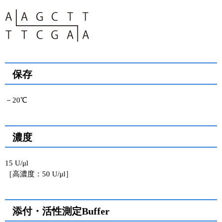
ユーザーズボイス集
動画ライブラリー
Q&A
保存
－20℃
濃度
15 U/μl
［高濃度：50 U/μl］
添付・活性測定Buffer