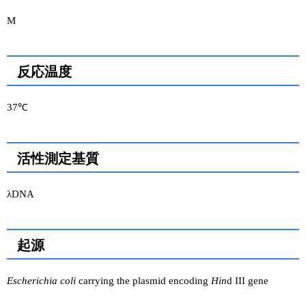
M
反応温度
37℃
活性測定基質
λDNA
起源
Escherichia coli
carrying the plasmid encoding
Hin
d III gene