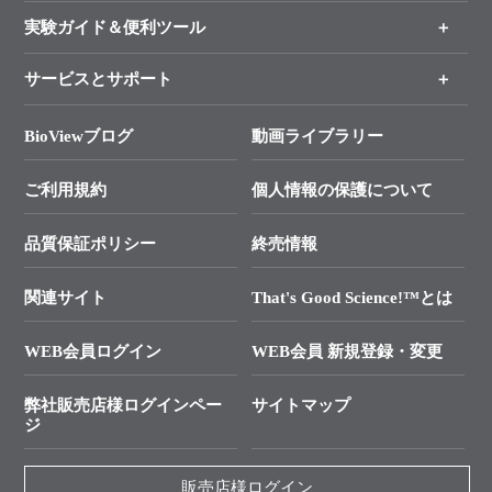
インフォメーション
オンライン注文
手法から製品を探す
新製品情報
実験ガイド＆便利ツール
キャンペーン
各種ご案内
サービスとサポート
リアルタイムPCR実験のススメ
タカラバイオ各種会員募集のお知らせ
遺伝子による検査のススメ
総合お問い合わせ
BioViewブログ
動画ライブラリー
終売製品のお知らせ
幹細胞・再生医療研究ガイド
├ テクニカルサポート 技術相談室
価格改定のご案内
ご利用規約
個人情報の保護について
クローニング実験ガイド
├ リアルタイムPCRサポートライン
学会展示・セミナーのご案内
SMARTer NGSポータルサイト
品質保証ポリシー
終売情報
├ 実験コンシェルジュ
技術セミナーのご案内
In-Fusion Cloning
├ 受託サービスお問い合わせ
プライマー設計
関連サイト
That's Good Science!™とは
タカラバイオ発表文献
└ カスタム製造お問い合わせ
Cut-Site Navigator
WEB会員ログイン
WEB会員 新規登録・変更
制限酵素切断サイトの検索
資料請求 試薬関連
ユーザーズボイス集
弊社販売店様ログインペー
サイトマップ
資料請求 機器関連
ジ
エピジェネティクス実験ガイド