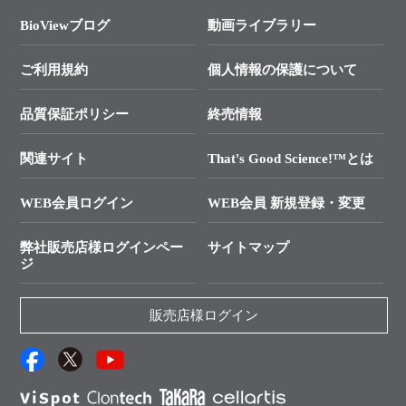
タカラバイオ各種会員募集のお知らせ
遺伝子による検査のススメ
総合お問い合わせ
BioViewブログ
動画ライブラリー
終売製品のお知らせ
幹細胞・再生医療研究ガイド
├ テクニカルサポート 技術相談室
価格改定のご案内
ご利用規約
個人情報の保護について
クローニング実験ガイド
├ リアルタイムPCRサポートライン
学会展示・セミナーのご案内
SMARTer NGSポータルサイト
品質保証ポリシー
終売情報
├ 実験コンシェルジュ
技術セミナーのご案内
In-Fusion Cloning
├ 受託サービスお問い合わせ
プライマー設計
関連サイト
That's Good Science!™とは
タカラバイオ発表文献
└ カスタム製造お問い合わせ
Cut-Site Navigator
WEB会員ログイン
WEB会員 新規登録・変更
制限酵素切断サイトの検索
資料請求 試薬関連
ユーザーズボイス集
弊社販売店様ログインペー
サイトマップ
資料請求 機器関連
ジ
エピジェネティクス実験ガイド
資料請求 受託関連
RNAi実験のススメ
資料請求 核酸抽出・精製カタログ
販売店様ログイン
抗体検索サイト
サンプル請求一覧
ダウンロードサービス