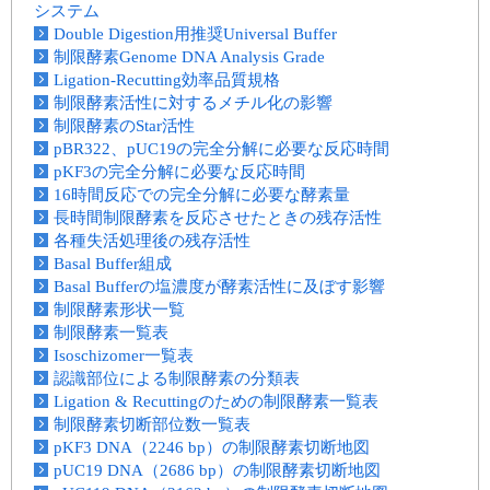
システム
Double Digestion用推奨Universal Buffer
制限酵素Genome DNA Analysis Grade
Ligation-Recutting効率品質規格
制限酵素活性に対するメチル化の影響
制限酵素のStar活性
pBR322、pUC19の完全分解に必要な反応時間
pKF3の完全分解に必要な反応時間
16時間反応での完全分解に必要な酵素量
長時間制限酵素を反応させたときの残存活性
各種失活処理後の残存活性
Basal Buffer組成
Basal Bufferの塩濃度が酵素活性に及ぼす影響
制限酵素形状一覧
制限酵素一覧表
Isoschizomer一覧表
認識部位による制限酵素の分類表
Ligation & Recuttingのための制限酵素一覧表
制限酵素切断部位数一覧表
pKF3 DNA（2246 bp）の制限酵素切断地図
pUC19 DNA（2686 bp）の制限酵素切断地図