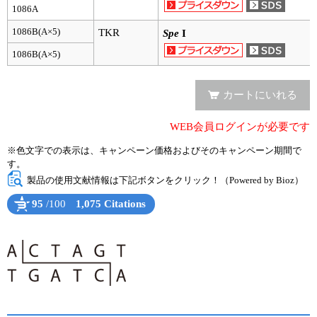
実験ガイド
1086A
リアルタイムPCR実験ガイド
1086B(A×5)
TKR
Spe
I
1086B(A×5)
遺伝子検査ガイド（食品・水質・家畜他）
NGSポータルサイト
カートにいれる
幹細胞・再生医療研究ガイド
WEB会員ログインが必要です
※色文字での表示は、キャンペーン価格およびそのキャンペーン期間で
クローニング実験ガイド
す。
製品の使用文献情報は下記ボタンをクリック！（Powered by Bioz）
細胞選択ガイド
95
/100
1,075 Citations
エピジェネティクス実験ガイド
Powered by Bioz
See more details on Bioz
RNAi実験ガイド
アプリケーションノート
プロトコール集