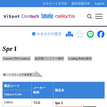
その他 ライセンスに関するご相談
機能解析・サイレンシング
資料請求
お問い合わせ
WEB会員登録
タカラバイオTOP
販売店様TOP
English
遺伝子組換え生物該当製品
Q&A
RNA合成・cDNA合成・クローニング
研究支援ツール
資料請求
制限酵素・電気泳動
Cut-Site Navigator 
制限酵素切断サイトの検索
サンプル請求
抗体・ELISA
カタログの見方
In-Fusion Cloning プライマー設計
核酸抽出・精製・標識
Spe
I
抗体検索サイト
PCR・等温増幅
リアルタイムPCR
（インターカレーター法）
Genome DNA Analysis
反応用バッファー添付
Loading Buffer添付
リアルタイムPCR（qPCR）
プライマー検索・注文
装置・ソフトウェア
リアルタイムPCR
（プローブ法）
プライマー・プローブ検索・注文
サンプル請求
製品コード
機器ソフトウェア・ベクター配列ダウンロード
メーカー
テクニカルサポートライン
製品名
略称
Takara Code
ラーニングセンター
1086A
TKR
Spe
I