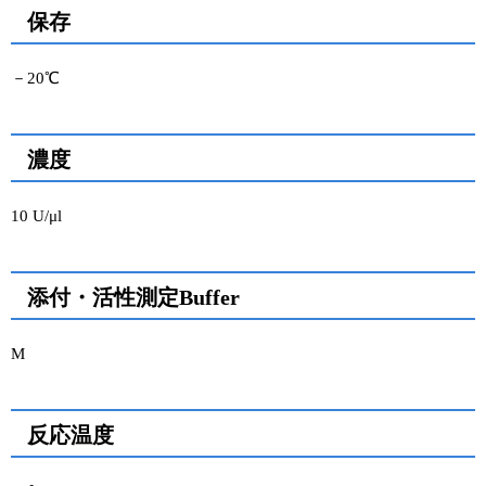
保存
ユーザーズボイス集
－20℃
動画ライブラリー
Q&A
濃度
10 U/μl
添付・活性測定Buffer
M
反応温度