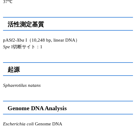
37℃
活性測定基質
pASf2-
Xba
I（10,248 bp, linear DNA）
Spe
I切断サイト：1
起源
Sphaerotilus natans
Genome DNA Analysis
Escherichia coli
Genome DNA